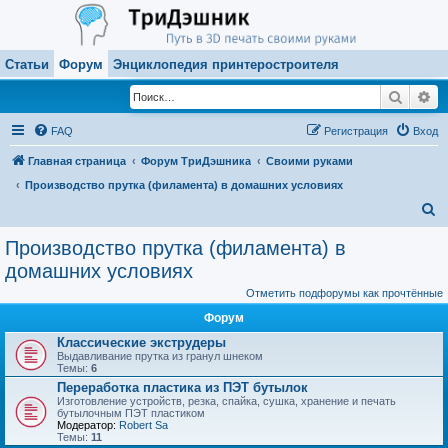
Статьи
Форум
Энциклопедия принтеростроителя
Поиск
Ра
FAQ
Регистрация
Вход
Главная страница
Форум ТриДэшника
Своими руками
Производство прутка (филамента) в домашних условиях
П
о
Производство прутка (филамента) в
и
домашних условиях
с
Отметить подфорумы как прочтённые
к
Форум
Классические экструдеры
Выдавливание прутка из гранул шнеком
Темы:
6
Переработка пластика из ПЭТ бутылок
Изготовление устройств, резка, спайка, сушка, хранение и печать
бутылочным ПЭТ пластиком
Модератор:
Robert Sa
Темы:
11