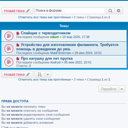
Поиск
Рас
Новая тема
Отметить все темы как прочтённые
• 3 темы • Страница
1
из
1
Темы
Спайщик с термодатчиком
Последнее сообщение
iskurt
«
10 мар 2025, 17:38
Устройство для изготовления филамента. Требуется
помощь в доведении до ума.
Последнее сообщение
MadFisherman
«
28 июн 2024, 10:51
Про катушку для пет прутка
Последнее сообщение
Andrykl
«
05 июн 2022, 20:41
Ответы:
2
Новая тема
Отметить все темы как прочтённые
• 3 темы • Страница
1
из
1
Перейти
ПРАВА ДОСТУПА
Вы
не можете
начинать темы
Вы
не можете
отвечать на сообщения
Вы
не можете
редактировать свои сообщения
Вы
не можете
удалять свои сообщения
Вы
не можете
добавлять вложения