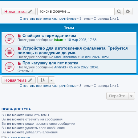
Поиск
Рас
Новая тема
Отметить все темы как прочтённые
• 3 темы • Страница
1
из
1
Темы
Спайщик с термодатчиком
Последнее сообщение
iskurt
«
10 мар 2025, 17:38
Устройство для изготовления филамента. Требуется
помощь в доведении до ума.
Последнее сообщение
MadFisherman
«
28 июн 2024, 10:51
Про катушку для пет прутка
Последнее сообщение
Andrykl
«
05 июн 2022, 20:41
Ответы:
2
Новая тема
Отметить все темы как прочтённые
• 3 темы • Страница
1
из
1
Перейти
ПРАВА ДОСТУПА
Вы
не можете
начинать темы
Вы
не можете
отвечать на сообщения
Вы
не можете
редактировать свои сообщения
Вы
не можете
удалять свои сообщения
Вы
не можете
добавлять вложения