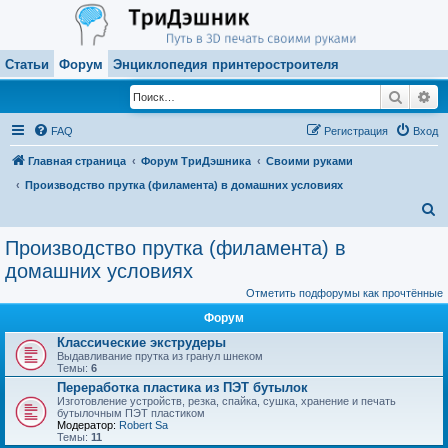
Статьи
Форум
Энциклопедия принтеростроителя
Поиск
Ра
FAQ
Регистрация
Вход
Главная страница
Форум ТриДэшника
Своими руками
Производство прутка (филамента) в домашних условиях
П
о
Производство прутка (филамента) в
и
домашних условиях
с
Отметить подфорумы как прочтённые
к
Форум
Классические экструдеры
Выдавливание прутка из гранул шнеком
Темы:
6
Переработка пластика из ПЭТ бутылок
Изготовление устройств, резка, спайка, сушка, хранение и печать
бутылочным ПЭТ пластиком
Модератор:
Robert Sa
Темы:
11