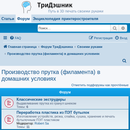
Статьи
Форум
Энциклопедия принтеростроителя
Поиск
Ра
FAQ
Регистрация
Вход
Главная страница
Форум ТриДэшника
Своими руками
Производство прутка (филамента) в домашних условиях
П
о
Производство прутка (филамента) в
и
домашних условиях
с
Отметить подфорумы как прочтённые
к
Форум
Классические экструдеры
Выдавливание прутка из гранул шнеком
Темы:
6
Переработка пластика из ПЭТ бутылок
Изготовление устройств, резка, спайка, сушка, хранение и печать
бутылочным ПЭТ пластиком
Модератор:
Robert Sa
Темы:
11