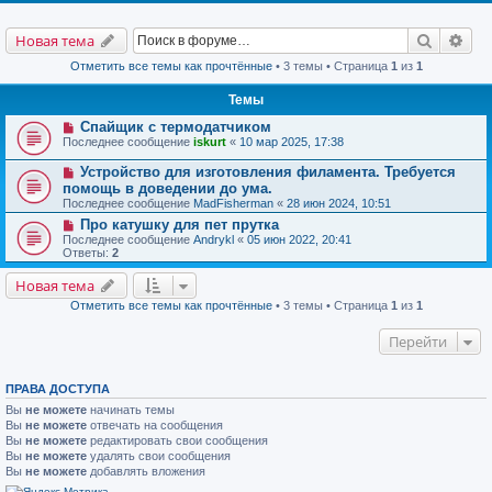
Поиск
Рас
Новая тема
Отметить все темы как прочтённые
• 3 темы • Страница
1
из
1
Темы
Спайщик с термодатчиком
Последнее сообщение
iskurt
«
10 мар 2025, 17:38
Устройство для изготовления филамента. Требуется
помощь в доведении до ума.
Последнее сообщение
MadFisherman
«
28 июн 2024, 10:51
Про катушку для пет прутка
Последнее сообщение
Andrykl
«
05 июн 2022, 20:41
Ответы:
2
Новая тема
Отметить все темы как прочтённые
• 3 темы • Страница
1
из
1
Перейти
ПРАВА ДОСТУПА
Вы
не можете
начинать темы
Вы
не можете
отвечать на сообщения
Вы
не можете
редактировать свои сообщения
Вы
не можете
удалять свои сообщения
Вы
не можете
добавлять вложения