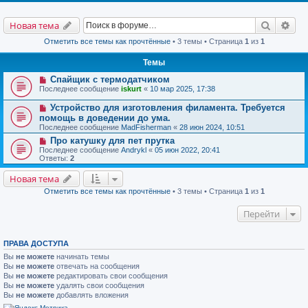
Поиск
Рас
Новая тема
Отметить все темы как прочтённые
• 3 темы • Страница
1
из
1
Темы
Спайщик с термодатчиком
Последнее сообщение
iskurt
«
10 мар 2025, 17:38
Устройство для изготовления филамента. Требуется
помощь в доведении до ума.
Последнее сообщение
MadFisherman
«
28 июн 2024, 10:51
Про катушку для пет прутка
Последнее сообщение
Andrykl
«
05 июн 2022, 20:41
Ответы:
2
Новая тема
Отметить все темы как прочтённые
• 3 темы • Страница
1
из
1
Перейти
ПРАВА ДОСТУПА
Вы
не можете
начинать темы
Вы
не можете
отвечать на сообщения
Вы
не можете
редактировать свои сообщения
Вы
не можете
удалять свои сообщения
Вы
не можете
добавлять вложения