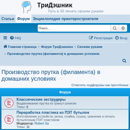
Статьи
Форум
Энциклопедия принтеростроителя
Поиск
Ра
FAQ
Регистрация
Вход
Главная страница
Форум ТриДэшника
Своими руками
Производство прутка (филамента) в домашних условиях
П
о
Производство прутка (филамента) в
и
домашних условиях
с
Отметить подфорумы как прочтённые
к
Форум
Классические экструдеры
Выдавливание прутка из гранул шнеком
Темы:
6
Переработка пластика из ПЭТ бутылок
Изготовление устройств, резка, спайка, сушка, хранение и печать
бутылочным ПЭТ пластиком
Модератор:
Robert Sa
Темы:
11