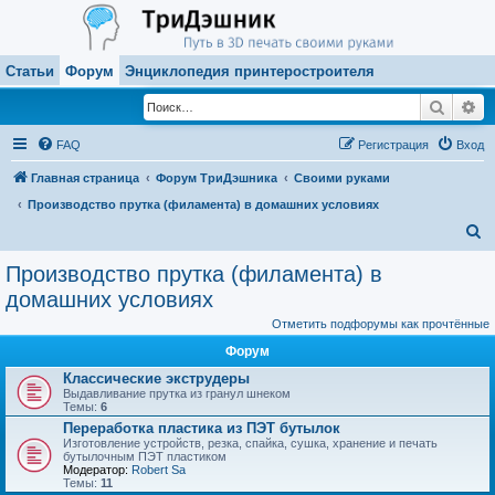
Статьи
Форум
Энциклопедия принтеростроителя
Поиск
Ра
FAQ
Регистрация
Вход
Главная страница
Форум ТриДэшника
Своими руками
Производство прутка (филамента) в домашних условиях
П
о
Производство прутка (филамента) в
и
домашних условиях
с
Отметить подфорумы как прочтённые
к
Форум
Классические экструдеры
Выдавливание прутка из гранул шнеком
Темы:
6
Переработка пластика из ПЭТ бутылок
Изготовление устройств, резка, спайка, сушка, хранение и печать
бутылочным ПЭТ пластиком
Модератор:
Robert Sa
Темы:
11