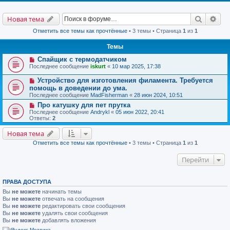
Поиск
Рас
Новая тема
Отметить все темы как прочтённые
• 3 темы • Страница
1
из
1
Темы
Спайщик с термодатчиком
Последнее сообщение
iskurt
«
10 мар 2025, 17:38
Устройство для изготовления филамента. Требуется
помощь в доведении до ума.
Последнее сообщение
MadFisherman
«
28 июн 2024, 10:51
Про катушку для пет прутка
Последнее сообщение
Andrykl
«
05 июн 2022, 20:41
Ответы:
2
Новая тема
Отметить все темы как прочтённые
• 3 темы • Страница
1
из
1
Перейти
ПРАВА ДОСТУПА
Вы
не можете
начинать темы
Вы
не можете
отвечать на сообщения
Вы
не можете
редактировать свои сообщения
Вы
не можете
удалять свои сообщения
Вы
не можете
добавлять вложения