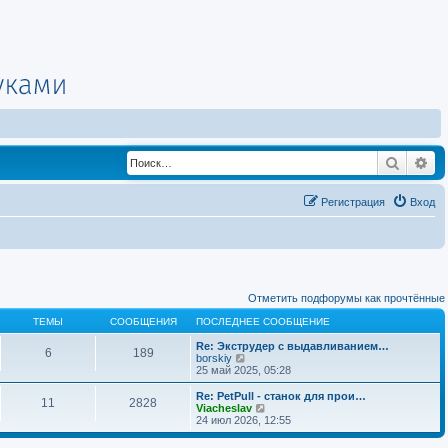
Поиск
Ра
Регистрация
Вход
Отметить подфорумы как прочтённые
ТЕМЫ
СООБЩЕНИЯ
ПОСЛЕДНЕЕ СООБЩЕНИЕ
Re: Экструдер с выдавливанием…
6
189
П
borskiy
е
25 май 2025, 05:28
р
е
Re: PetPull - cтанок для прои…
11
2828
й
П
Viacheslav
т
е
24 июл 2026, 12:55
и
р
к
е