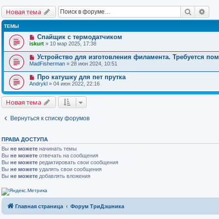
Поиск
Рас
Новая тема
ТЕМЫ
Спайщик с термодатчиком
iskurt
» 10 мар 2025, 17:38
Устройство для изготовления филамента. Требуется по
MadFisherman
» 28 июн 2024, 10:51
Про катушку для пет прутка
Andrykl
» 04 июн 2022, 22:16
Новая тема
Вернуться к списку форумов
ПРАВА ДОСТУПА
Вы
не можете
начинать темы
Вы
не можете
отвечать на сообщения
Вы
не можете
редактировать свои сообщения
Вы
не можете
удалять свои сообщения
Вы
не можете
добавлять вложения
Главная страница
Форум ТриДэшника