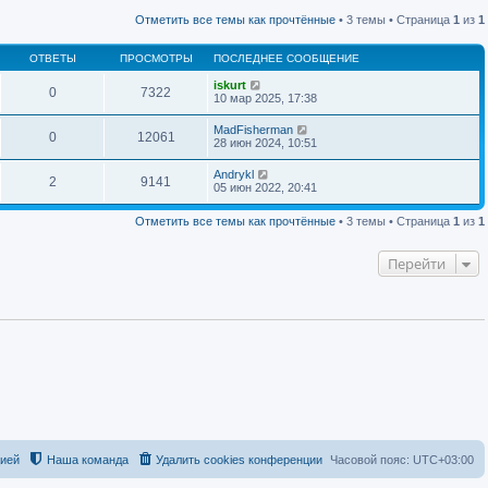
п
й
о
Отметить все темы как прочтённые
• 3 темы • Страница
1
из
1
т
с
и
л
к
е
ОТВЕТЫ
ПРОСМОТРЫ
ПОСЛЕДНЕЕ СООБЩЕНИЕ
п
д
о
н
iskurt
с
0
7322
е
10 мар 2025, 17:38
л
м
е
у
д
MadFisherman
0
12061
с
н
28 июн 2024, 10:51
о
е
о
м
Andrykl
б
у
2
9141
05 июн 2022, 20:41
щ
с
е
о
н
о
Отметить все темы как прочтённые
• 3 темы • Страница
1
из
1
и
б
ю
щ
е
Перейти
н
и
ю
цией
Наша команда
Удалить cookies конференции
Часовой пояс:
UTC+03:00