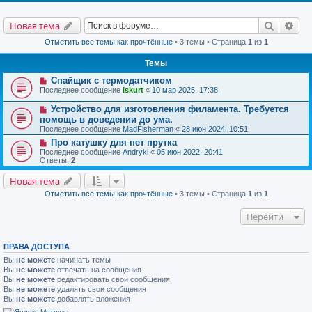
Поиск
Рас
Новая тема
Отметить все темы как прочтённые
• 3 темы • Страница
1
из
1
Темы
Спайщик с термодатчиком
Последнее сообщение
iskurt
«
10 мар 2025, 17:38
Устройство для изготовления филамента. Требуется
помощь в доведении до ума.
Последнее сообщение
MadFisherman
«
28 июн 2024, 10:51
Про катушку для пет прутка
Последнее сообщение
Andrykl
«
05 июн 2022, 20:41
Ответы:
2
Новая тема
Отметить все темы как прочтённые
• 3 темы • Страница
1
из
1
Перейти
ПРАВА ДОСТУПА
Вы
не можете
начинать темы
Вы
не можете
отвечать на сообщения
Вы
не можете
редактировать свои сообщения
Вы
не можете
удалять свои сообщения
Вы
не можете
добавлять вложения