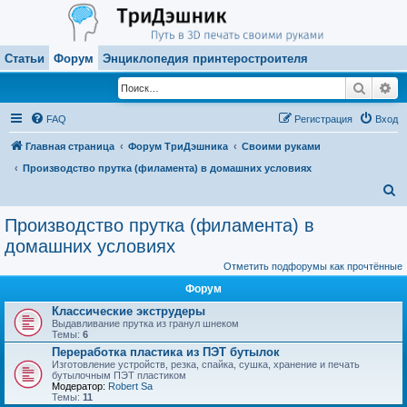
Статьи
Форум
Энциклопедия принтеростроителя
Поиск
Ра
FAQ
Регистрация
Вход
Главная страница
Форум ТриДэшника
Своими руками
Производство прутка (филамента) в домашних условиях
П
о
Производство прутка (филамента) в
и
домашних условиях
с
Отметить подфорумы как прочтённые
к
Форум
Классические экструдеры
Выдавливание прутка из гранул шнеком
Темы:
6
Переработка пластика из ПЭТ бутылок
Изготовление устройств, резка, спайка, сушка, хранение и печать
бутылочным ПЭТ пластиком
Модератор:
Robert Sa
Темы:
11