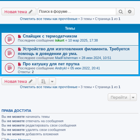
Поиск
Рас
Новая тема
Отметить все темы как прочтённые
• 3 темы • Страница
1
из
1
Темы
Спайщик с термодатчиком
Последнее сообщение
iskurt
«
10 мар 2025, 17:38
Устройство для изготовления филамента. Требуется
помощь в доведении до ума.
Последнее сообщение
MadFisherman
«
28 июн 2024, 10:51
Про катушку для пет прутка
Последнее сообщение
Andrykl
«
05 июн 2022, 20:41
Ответы:
2
Новая тема
Отметить все темы как прочтённые
• 3 темы • Страница
1
из
1
Перейти
ПРАВА ДОСТУПА
Вы
не можете
начинать темы
Вы
не можете
отвечать на сообщения
Вы
не можете
редактировать свои сообщения
Вы
не можете
удалять свои сообщения
Вы
не можете
добавлять вложения