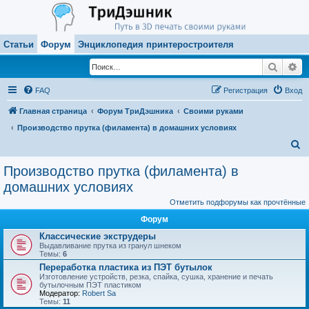
Статьи
Форум
Энциклопедия принтеростроителя
Поиск
Ра
FAQ
Регистрация
Вход
Главная страница
Форум ТриДэшника
Своими руками
Производство прутка (филамента) в домашних условиях
П
о
Производство прутка (филамента) в
и
домашних условиях
с
Отметить подфорумы как прочтённые
к
Форум
Классические экструдеры
Выдавливание прутка из гранул шнеком
Темы:
6
Переработка пластика из ПЭТ бутылок
Изготовление устройств, резка, спайка, сушка, хранение и печать
бутылочным ПЭТ пластиком
Модератор:
Robert Sa
Темы:
11