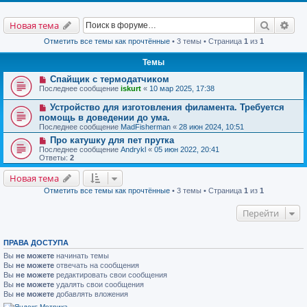
Поиск
Рас
Новая тема
Отметить все темы как прочтённые
• 3 темы • Страница
1
из
1
Темы
Спайщик с термодатчиком
Последнее сообщение
iskurt
«
10 мар 2025, 17:38
Устройство для изготовления филамента. Требуется
помощь в доведении до ума.
Последнее сообщение
MadFisherman
«
28 июн 2024, 10:51
Про катушку для пет прутка
Последнее сообщение
Andrykl
«
05 июн 2022, 20:41
Ответы:
2
Новая тема
Отметить все темы как прочтённые
• 3 темы • Страница
1
из
1
Перейти
ПРАВА ДОСТУПА
Вы
не можете
начинать темы
Вы
не можете
отвечать на сообщения
Вы
не можете
редактировать свои сообщения
Вы
не можете
удалять свои сообщения
Вы
не можете
добавлять вложения