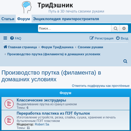
Статьи
Форум
Энциклопедия принтеростроителя
Поиск
Ра
FAQ
Регистрация
Вход
Главная страница
Форум ТриДэшника
Своими руками
Производство прутка (филамента) в домашних условиях
П
о
Производство прутка (филамента) в
и
домашних условиях
с
Отметить подфорумы как прочтённые
к
Форум
Классические экструдеры
Выдавливание прутка из гранул шнеком
Темы:
6
Переработка пластика из ПЭТ бутылок
Изготовление устройств, резка, спайка, сушка, хранение и печать
бутылочным ПЭТ пластиком
Модератор:
Robert Sa
Темы:
11