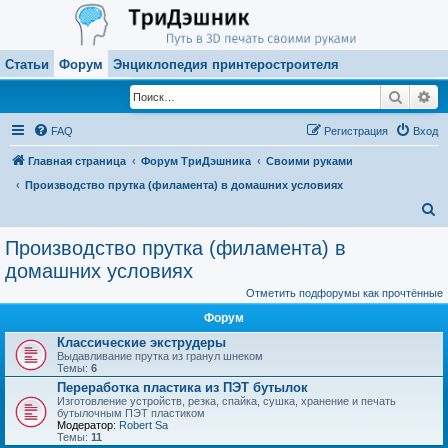
Статьи
Форум
Энциклопедия принтеростроителя
Поиск
Ра
FAQ
Регистрация
Вход
Главная страница
Форум ТриДэшника
Своими руками
Производство прутка (филамента) в домашних условиях
П
о
Производство прутка (филамента) в
и
домашних условиях
с
Отметить подфорумы как прочтённые
к
Форум
Классические экструдеры
Выдавливание прутка из гранул шнеком
Темы:
6
Переработка пластика из ПЭТ бутылок
Изготовление устройств, резка, спайка, сушка, хранение и печать
бутылочным ПЭТ пластиком
Модератор:
Robert Sa
Темы:
11