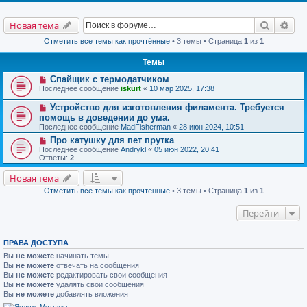
Поиск
Рас
Новая тема
Отметить все темы как прочтённые
• 3 темы • Страница
1
из
1
Темы
Спайщик с термодатчиком
Последнее сообщение
iskurt
«
10 мар 2025, 17:38
Устройство для изготовления филамента. Требуется
помощь в доведении до ума.
Последнее сообщение
MadFisherman
«
28 июн 2024, 10:51
Про катушку для пет прутка
Последнее сообщение
Andrykl
«
05 июн 2022, 20:41
Ответы:
2
Новая тема
Отметить все темы как прочтённые
• 3 темы • Страница
1
из
1
Перейти
ПРАВА ДОСТУПА
Вы
не можете
начинать темы
Вы
не можете
отвечать на сообщения
Вы
не можете
редактировать свои сообщения
Вы
не можете
удалять свои сообщения
Вы
не можете
добавлять вложения