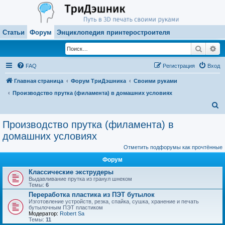
Статьи
Форум
Энциклопедия принтеростроителя
Поиск
Ра
FAQ
Регистрация
Вход
Главная страница
Форум ТриДэшника
Своими руками
Производство прутка (филамента) в домашних условиях
П
о
Производство прутка (филамента) в
и
домашних условиях
с
Отметить подфорумы как прочтённые
к
Форум
Классические экструдеры
Выдавливание прутка из гранул шнеком
Темы:
6
Переработка пластика из ПЭТ бутылок
Изготовление устройств, резка, спайка, сушка, хранение и печать
бутылочным ПЭТ пластиком
Модератор:
Robert Sa
Темы:
11