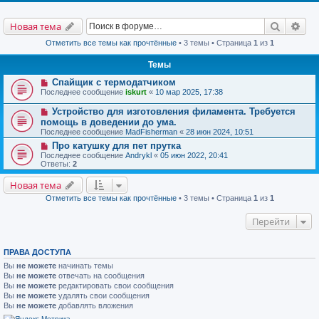
Поиск
Рас
Новая тема
Отметить все темы как прочтённые
• 3 темы • Страница
1
из
1
Темы
Спайщик с термодатчиком
Последнее сообщение
iskurt
«
10 мар 2025, 17:38
Устройство для изготовления филамента. Требуется
помощь в доведении до ума.
Последнее сообщение
MadFisherman
«
28 июн 2024, 10:51
Про катушку для пет прутка
Последнее сообщение
Andrykl
«
05 июн 2022, 20:41
Ответы:
2
Новая тема
Отметить все темы как прочтённые
• 3 темы • Страница
1
из
1
Перейти
ПРАВА ДОСТУПА
Вы
не можете
начинать темы
Вы
не можете
отвечать на сообщения
Вы
не можете
редактировать свои сообщения
Вы
не можете
удалять свои сообщения
Вы
не можете
добавлять вложения