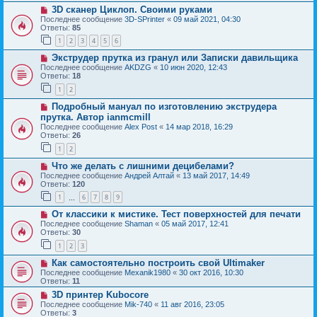
3D сканер Циклоп. Своими руками
Последнее сообщение
3D-SPrinter
«
09 май 2021, 04:30
Ответы:
85
1
2
3
4
5
6
Экструдер прутка из гранул или Записки давильщика
Последнее сообщение
AKDZG
«
10 июн 2020, 12:43
Ответы:
18
1
2
Подробный мануал по изготовлению экструдера
прутка. Автор ianmcmill
Последнее сообщение
Alex Post
«
14 мар 2018, 16:29
Ответы:
26
1
2
Что же делать с лишними децибелами?
Последнее сообщение
Андрей Алтай
«
13 май 2017, 14:49
Ответы:
120
1
6
7
8
9
…
От классики к мистике. Тест поверхностей для печати
Последнее сообщение
Shaman
«
05 май 2017, 12:41
Ответы:
30
1
2
3
Как самостоятельно построить свой Ultimaker
Последнее сообщение
Mexanik1980
«
30 окт 2016, 10:30
Ответы:
11
3D принтер Kubocore
Последнее сообщение
Mik-740
«
11 авг 2016, 23:05
Ответы:
3