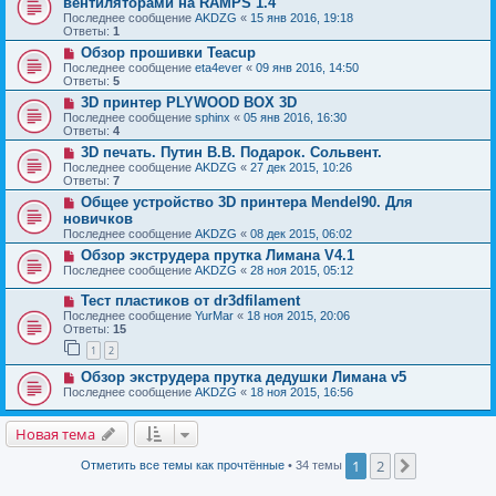
вентиляторами на RAMPS 1.4
Последнее сообщение
AKDZG
«
15 янв 2016, 19:18
Ответы:
1
Обзор прошивки Teacup
Последнее сообщение
eta4ever
«
09 янв 2016, 14:50
Ответы:
5
3D принтер PLYWOOD BOX 3D
Последнее сообщение
sphinx
«
05 янв 2016, 16:30
Ответы:
4
3D печать. Путин В.В. Подарок. Сольвент.
Последнее сообщение
AKDZG
«
27 дек 2015, 10:26
Ответы:
7
Общее устройство 3D принтера Mendel90. Для
новичков
Последнее сообщение
AKDZG
«
08 дек 2015, 06:02
Обзор экструдера прутка Лимана V4.1
Последнее сообщение
AKDZG
«
28 ноя 2015, 05:12
Тест пластиков от dr3dfilament
Последнее сообщение
YurMar
«
18 ноя 2015, 20:06
Ответы:
15
1
2
Обзор экструдера прутка дедушки Лимана v5
Последнее сообщение
AKDZG
«
18 ноя 2015, 16:56
Новая тема
1
2
След.
Отметить все темы как прочтённые
• 34 темы