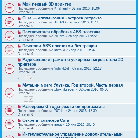
Мой первый 3D принтер
Последнее сообщение
K_Shamil
«
07 авг 2016, 18:06
Ответы:
7
Cura — оптимизация настроек ретракта
Последнее сообщение
AKDZG
«
26 июн 2016, 15:11
Ответы:
6
Постпечатная обработка ABS пластика
Последнее сообщение
707dm
«
28 апр 2016, 09:22
Ответы:
5
Печатаем ABS пластиком без трещин
Последнее сообщение
metal
«
25 апр 2016, 13:54
Ответы:
9
Радикально и грамотно ускоряем нагрев стола 3D
принтера
Последнее сообщение
VolandZel
«
05 мар 2016, 22:17
Ответы:
20
1
2
Мутации моего Ультика. Год второй. Часть первая
Последнее сообщение
xboxnikseven
«
02 фев 2016, 05:08
Ответы:
21
1
2
Разбираем G-коды реальной программы
Последнее сообщение
707dm
«
24 янв 2016, 12:30
Ответы:
6
Секреты слайсера Cura
Последнее сообщение
metal
«
20 янв 2016, 20:40
Ответы:
4
Интеллектуальное управление дополнительными