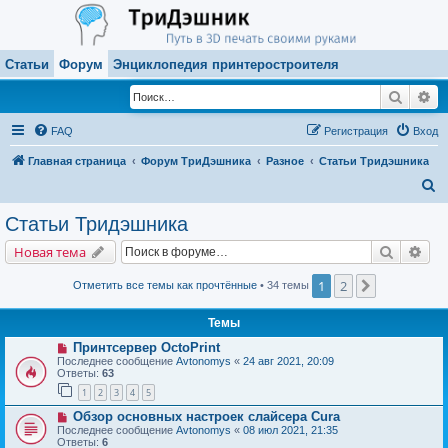
Статьи
Форум
Энциклопедия принтеростроителя
Поиск
Ра
FAQ
Регистрация
Вход
Главная страница
Форум ТриДэшника
Разное
Статьи Тридэшника
П
о
Статьи Тридэшника
и
Поиск
Рас
Новая тема
с
к
1
2
След.
Отметить все темы как прочтённые
• 34 темы
Темы
Принтсервер OctoPrint
Последнее сообщение
Avtonomys
«
24 авг 2021, 20:09
Ответы:
63
1
2
3
4
5
Обзор основных настроек слайсера Cura
Последнее сообщение
Avtonomys
«
08 июл 2021, 21:35
Ответы:
6