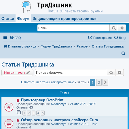
Статьи
Форум
Энциклопедия принтеростроителя
Поиск
Ра
FAQ
Регистрация
Вход
Главная страница
Форум ТриДэшника
Разное
Статьи Тридэшника
П
о
Статьи Тридэшника
и
Поиск
Рас
Новая тема
с
к
1
2
След.
Отметить все темы как прочтённые
• 34 темы
Темы
Принтсервер OctoPrint
Последнее сообщение
Avtonomys
«
24 авг 2021, 20:09
Ответы:
63
1
2
3
4
5
Обзор основных настроек слайсера Cura
Последнее сообщение
Avtonomys
«
08 июл 2021, 21:35
Ответы:
6