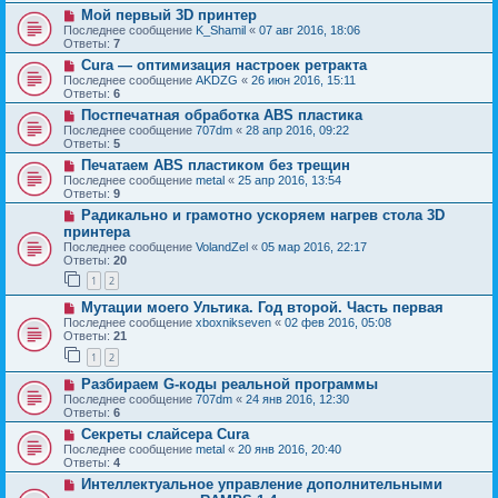
Мой первый 3D принтер
Последнее сообщение
K_Shamil
«
07 авг 2016, 18:06
Ответы:
7
Cura — оптимизация настроек ретракта
Последнее сообщение
AKDZG
«
26 июн 2016, 15:11
Ответы:
6
Постпечатная обработка ABS пластика
Последнее сообщение
707dm
«
28 апр 2016, 09:22
Ответы:
5
Печатаем ABS пластиком без трещин
Последнее сообщение
metal
«
25 апр 2016, 13:54
Ответы:
9
Радикально и грамотно ускоряем нагрев стола 3D
принтера
Последнее сообщение
VolandZel
«
05 мар 2016, 22:17
Ответы:
20
1
2
Мутации моего Ультика. Год второй. Часть первая
Последнее сообщение
xboxnikseven
«
02 фев 2016, 05:08
Ответы:
21
1
2
Разбираем G-коды реальной программы
Последнее сообщение
707dm
«
24 янв 2016, 12:30
Ответы:
6
Секреты слайсера Cura
Последнее сообщение
metal
«
20 янв 2016, 20:40
Ответы:
4
Интеллектуальное управление дополнительными