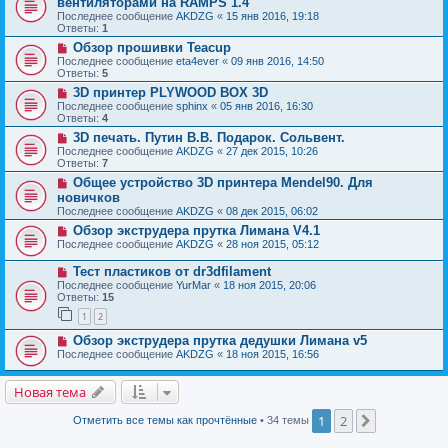
вентиляторами на RAMPS 1.4
Последнее сообщение
AKDZG
«
15 янв 2016, 19:18
Ответы:
1
Обзор прошивки Teacup
Последнее сообщение
eta4ever
«
09 янв 2016, 14:50
Ответы:
5
3D принтер PLYWOOD BOX 3D
Последнее сообщение
sphinx
«
05 янв 2016, 16:30
Ответы:
4
3D печать. Путин В.В. Подарок. Сольвент.
Последнее сообщение
AKDZG
«
27 дек 2015, 10:26
Ответы:
7
Общее устройство 3D принтера Mendel90. Для
новичков
Последнее сообщение
AKDZG
«
08 дек 2015, 06:02
Обзор экструдера прутка Лимана V4.1
Последнее сообщение
AKDZG
«
28 ноя 2015, 05:12
Тест пластиков от dr3dfilament
Последнее сообщение
YurMar
«
18 ноя 2015, 20:06
Ответы:
15
1
2
Обзор экструдера прутка дедушки Лимана v5
Последнее сообщение
AKDZG
«
18 ноя 2015, 16:56
Новая тема
1
2
След.
Отметить все темы как прочтённые
• 34 темы