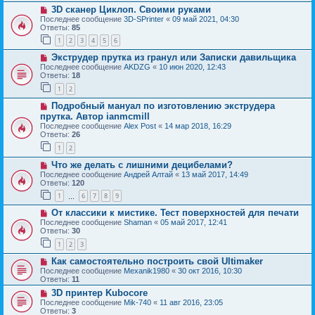
3D сканер Циклоп. Своими руками
Последнее сообщение
3D-SPrinter
«
09 май 2021, 04:30
Ответы:
85
1
2
3
4
5
6
Экструдер прутка из гранул или Записки давильщика
Последнее сообщение
AKDZG
«
10 июн 2020, 12:43
Ответы:
18
1
2
Подробный мануал по изготовлению экструдера
прутка. Автор ianmcmill
Последнее сообщение
Alex Post
«
14 мар 2018, 16:29
Ответы:
26
1
2
Что же делать с лишними децибелами?
Последнее сообщение
Андрей Алтай
«
13 май 2017, 14:49
Ответы:
120
1
6
7
8
9
…
От классики к мистике. Тест поверхностей для печати
Последнее сообщение
Shaman
«
05 май 2017, 12:41
Ответы:
30
1
2
3
Как самостоятельно построить свой Ultimaker
Последнее сообщение
Mexanik1980
«
30 окт 2016, 10:30
Ответы:
11
3D принтер Kubocore
Последнее сообщение
Mik-740
«
11 авг 2016, 23:05
Ответы:
3