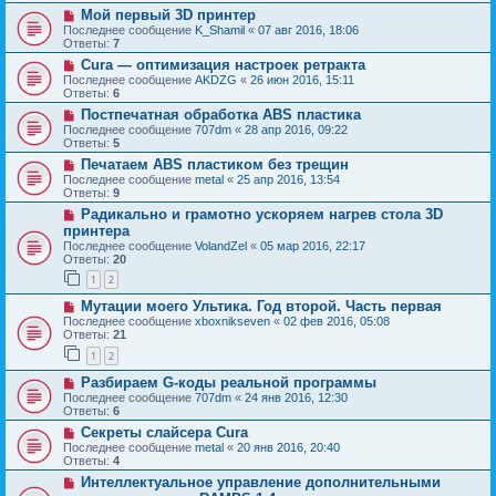
Мой первый 3D принтер
Последнее сообщение
K_Shamil
«
07 авг 2016, 18:06
Ответы:
7
Cura — оптимизация настроек ретракта
Последнее сообщение
AKDZG
«
26 июн 2016, 15:11
Ответы:
6
Постпечатная обработка ABS пластика
Последнее сообщение
707dm
«
28 апр 2016, 09:22
Ответы:
5
Печатаем ABS пластиком без трещин
Последнее сообщение
metal
«
25 апр 2016, 13:54
Ответы:
9
Радикально и грамотно ускоряем нагрев стола 3D
принтера
Последнее сообщение
VolandZel
«
05 мар 2016, 22:17
Ответы:
20
1
2
Мутации моего Ультика. Год второй. Часть первая
Последнее сообщение
xboxnikseven
«
02 фев 2016, 05:08
Ответы:
21
1
2
Разбираем G-коды реальной программы
Последнее сообщение
707dm
«
24 янв 2016, 12:30
Ответы:
6
Секреты слайсера Cura
Последнее сообщение
metal
«
20 янв 2016, 20:40
Ответы:
4
Интеллектуальное управление дополнительными