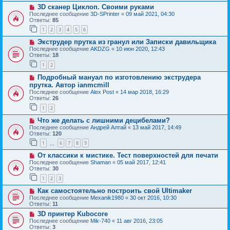
3D сканер Циклоп. Своими руками
Последнее сообщение
3D-SPrinter
«
09 май 2021, 04:30
Ответы:
85
1
2
3
4
5
6
Экструдер прутка из гранул или Записки давильщика
Последнее сообщение
AKDZG
«
10 июн 2020, 12:43
Ответы:
18
1
2
Подробный мануал по изготовлению экструдера
прутка. Автор ianmcmill
Последнее сообщение
Alex Post
«
14 мар 2018, 16:29
Ответы:
26
1
2
Что же делать с лишними децибелами?
Последнее сообщение
Андрей Алтай
«
13 май 2017, 14:49
Ответы:
120
1
6
7
8
9
…
От классики к мистике. Тест поверхностей для печати
Последнее сообщение
Shaman
«
05 май 2017, 12:41
Ответы:
30
1
2
3
Как самостоятельно построить свой Ultimaker
Последнее сообщение
Mexanik1980
«
30 окт 2016, 10:30
Ответы:
11
3D принтер Kubocore
Последнее сообщение
Mik-740
«
11 авг 2016, 23:05
Ответы:
3