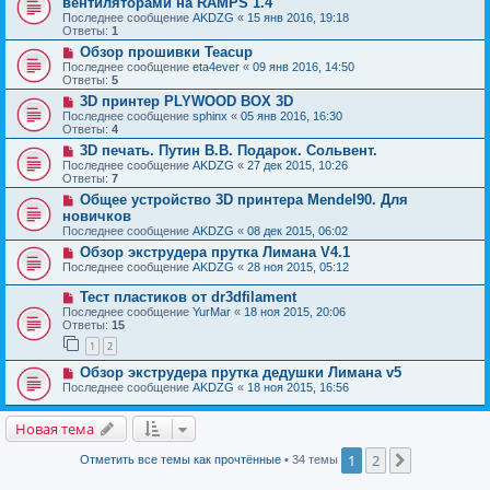
вентиляторами на RAMPS 1.4
Последнее сообщение
AKDZG
«
15 янв 2016, 19:18
Ответы:
1
Обзор прошивки Teacup
Последнее сообщение
eta4ever
«
09 янв 2016, 14:50
Ответы:
5
3D принтер PLYWOOD BOX 3D
Последнее сообщение
sphinx
«
05 янв 2016, 16:30
Ответы:
4
3D печать. Путин В.В. Подарок. Сольвент.
Последнее сообщение
AKDZG
«
27 дек 2015, 10:26
Ответы:
7
Общее устройство 3D принтера Mendel90. Для
новичков
Последнее сообщение
AKDZG
«
08 дек 2015, 06:02
Обзор экструдера прутка Лимана V4.1
Последнее сообщение
AKDZG
«
28 ноя 2015, 05:12
Тест пластиков от dr3dfilament
Последнее сообщение
YurMar
«
18 ноя 2015, 20:06
Ответы:
15
1
2
Обзор экструдера прутка дедушки Лимана v5
Последнее сообщение
AKDZG
«
18 ноя 2015, 16:56
Новая тема
1
2
След.
Отметить все темы как прочтённые
• 34 темы