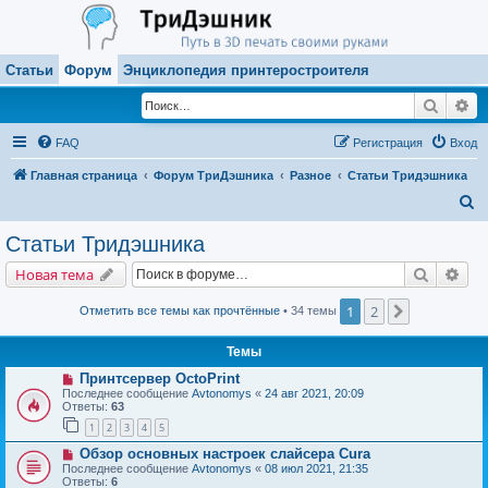
Статьи
Форум
Энциклопедия принтеростроителя
Поиск
Ра
FAQ
Регистрация
Вход
Главная страница
Форум ТриДэшника
Разное
Статьи Тридэшника
П
о
Статьи Тридэшника
и
Поиск
Рас
Новая тема
с
к
1
2
След.
Отметить все темы как прочтённые
• 34 темы
Темы
Принтсервер OctoPrint
Последнее сообщение
Avtonomys
«
24 авг 2021, 20:09
Ответы:
63
1
2
3
4
5
Обзор основных настроек слайсера Cura
Последнее сообщение
Avtonomys
«
08 июл 2021, 21:35
Ответы:
6