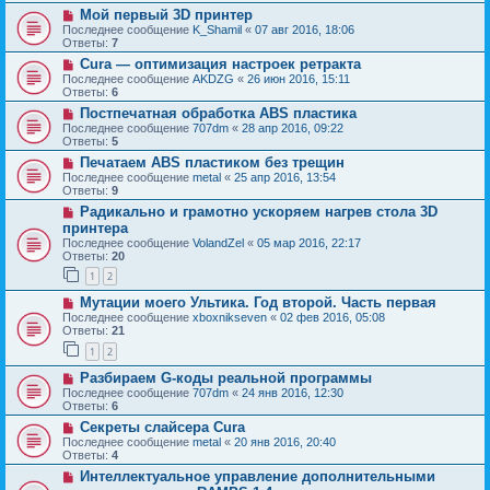
Мой первый 3D принтер
Последнее сообщение
K_Shamil
«
07 авг 2016, 18:06
Ответы:
7
Cura — оптимизация настроек ретракта
Последнее сообщение
AKDZG
«
26 июн 2016, 15:11
Ответы:
6
Постпечатная обработка ABS пластика
Последнее сообщение
707dm
«
28 апр 2016, 09:22
Ответы:
5
Печатаем ABS пластиком без трещин
Последнее сообщение
metal
«
25 апр 2016, 13:54
Ответы:
9
Радикально и грамотно ускоряем нагрев стола 3D
принтера
Последнее сообщение
VolandZel
«
05 мар 2016, 22:17
Ответы:
20
1
2
Мутации моего Ультика. Год второй. Часть первая
Последнее сообщение
xboxnikseven
«
02 фев 2016, 05:08
Ответы:
21
1
2
Разбираем G-коды реальной программы
Последнее сообщение
707dm
«
24 янв 2016, 12:30
Ответы:
6
Секреты слайсера Cura
Последнее сообщение
metal
«
20 янв 2016, 20:40
Ответы:
4
Интеллектуальное управление дополнительными