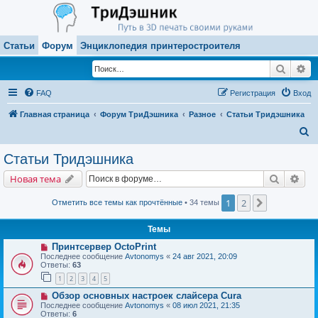
Статьи
Форум
Энциклопедия принтеростроителя
Поиск
Ра
FAQ
Регистрация
Вход
Главная страница
Форум ТриДэшника
Разное
Статьи Тридэшника
П
о
Статьи Тридэшника
и
Поиск
Рас
Новая тема
с
к
1
2
След.
Отметить все темы как прочтённые
• 34 темы
Темы
Принтсервер OctoPrint
Последнее сообщение
Avtonomys
«
24 авг 2021, 20:09
Ответы:
63
1
2
3
4
5
Обзор основных настроек слайсера Cura
Последнее сообщение
Avtonomys
«
08 июл 2021, 21:35
Ответы:
6