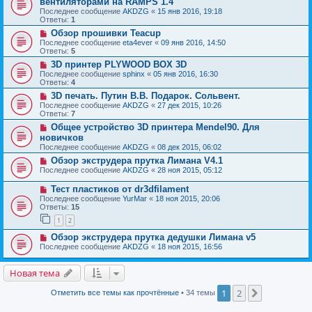
вентиляторами на RAMPS 1.4
Последнее сообщение
AKDZG
«
15 янв 2016, 19:18
Ответы:
1
Обзор прошивки Teacup
Последнее сообщение
eta4ever
«
09 янв 2016, 14:50
Ответы:
5
3D принтер PLYWOOD BOX 3D
Последнее сообщение
sphinx
«
05 янв 2016, 16:30
Ответы:
4
3D печать. Путин В.В. Подарок. Сольвент.
Последнее сообщение
AKDZG
«
27 дек 2015, 10:26
Ответы:
7
Общее устройство 3D принтера Mendel90. Для
новичков
Последнее сообщение
AKDZG
«
08 дек 2015, 06:02
Обзор экструдера прутка Лимана V4.1
Последнее сообщение
AKDZG
«
28 ноя 2015, 05:12
Тест пластиков от dr3dfilament
Последнее сообщение
YurMar
«
18 ноя 2015, 20:06
Ответы:
15
1
2
Обзор экструдера прутка дедушки Лимана v5
Последнее сообщение
AKDZG
«
18 ноя 2015, 16:56
Новая тема
1
2
След.
Отметить все темы как прочтённые
• 34 темы