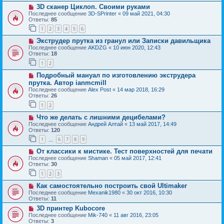
3D сканер Циклоп. Своими руками
Последнее сообщение
3D-SPrinter
«
09 май 2021, 04:30
Ответы:
85
1
2
3
4
5
6
Экструдер прутка из гранул или Записки давильщика
Последнее сообщение
AKDZG
«
10 июн 2020, 12:43
Ответы:
18
1
2
Подробный мануал по изготовлению экструдера
прутка. Автор ianmcmill
Последнее сообщение
Alex Post
«
14 мар 2018, 16:29
Ответы:
26
1
2
Что же делать с лишними децибелами?
Последнее сообщение
Андрей Алтай
«
13 май 2017, 14:49
Ответы:
120
1
6
7
8
9
…
От классики к мистике. Тест поверхностей для печати
Последнее сообщение
Shaman
«
05 май 2017, 12:41
Ответы:
30
1
2
3
Как самостоятельно построить свой Ultimaker
Последнее сообщение
Mexanik1980
«
30 окт 2016, 10:30
Ответы:
11
3D принтер Kubocore
Последнее сообщение
Mik-740
«
11 авг 2016, 23:05
Ответы:
3