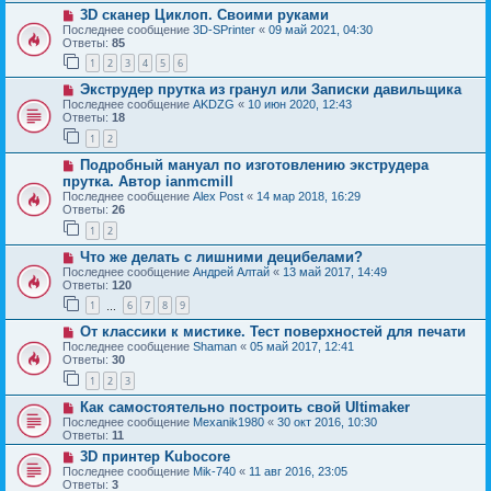
3D сканер Циклоп. Своими руками
Последнее сообщение
3D-SPrinter
«
09 май 2021, 04:30
Ответы:
85
1
2
3
4
5
6
Экструдер прутка из гранул или Записки давильщика
Последнее сообщение
AKDZG
«
10 июн 2020, 12:43
Ответы:
18
1
2
Подробный мануал по изготовлению экструдера
прутка. Автор ianmcmill
Последнее сообщение
Alex Post
«
14 мар 2018, 16:29
Ответы:
26
1
2
Что же делать с лишними децибелами?
Последнее сообщение
Андрей Алтай
«
13 май 2017, 14:49
Ответы:
120
1
6
7
8
9
…
От классики к мистике. Тест поверхностей для печати
Последнее сообщение
Shaman
«
05 май 2017, 12:41
Ответы:
30
1
2
3
Как самостоятельно построить свой Ultimaker
Последнее сообщение
Mexanik1980
«
30 окт 2016, 10:30
Ответы:
11
3D принтер Kubocore
Последнее сообщение
Mik-740
«
11 авг 2016, 23:05
Ответы:
3