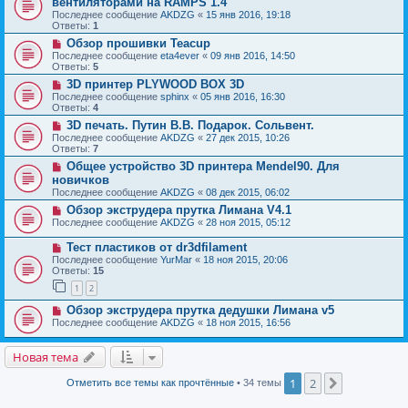
вентиляторами на RAMPS 1.4
Последнее сообщение
AKDZG
«
15 янв 2016, 19:18
Ответы:
1
Обзор прошивки Teacup
Последнее сообщение
eta4ever
«
09 янв 2016, 14:50
Ответы:
5
3D принтер PLYWOOD BOX 3D
Последнее сообщение
sphinx
«
05 янв 2016, 16:30
Ответы:
4
3D печать. Путин В.В. Подарок. Сольвент.
Последнее сообщение
AKDZG
«
27 дек 2015, 10:26
Ответы:
7
Общее устройство 3D принтера Mendel90. Для
новичков
Последнее сообщение
AKDZG
«
08 дек 2015, 06:02
Обзор экструдера прутка Лимана V4.1
Последнее сообщение
AKDZG
«
28 ноя 2015, 05:12
Тест пластиков от dr3dfilament
Последнее сообщение
YurMar
«
18 ноя 2015, 20:06
Ответы:
15
1
2
Обзор экструдера прутка дедушки Лимана v5
Последнее сообщение
AKDZG
«
18 ноя 2015, 16:56
Новая тема
1
2
След.
Отметить все темы как прочтённые
• 34 темы