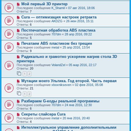
Мой первый 3D принтер
Последнее сообщение
K_Shamil
«
07 авг 2016, 18:06
Ответы:
7
Cura — оптимизация настроек ретракта
Последнее сообщение
AKDZG
«
26 июн 2016, 15:11
Ответы:
6
Постпечатная обработка ABS пластика
Последнее сообщение
707dm
«
28 апр 2016, 09:22
Ответы:
5
Печатаем ABS пластиком без трещин
Последнее сообщение
metal
«
25 апр 2016, 13:54
Ответы:
9
Радикально и грамотно ускоряем нагрев стола 3D
принтера
Последнее сообщение
VolandZel
«
05 мар 2016, 22:17
Ответы:
20
1
2
Мутации моего Ультика. Год второй. Часть первая
Последнее сообщение
xboxnikseven
«
02 фев 2016, 05:08
Ответы:
21
1
2
Разбираем G-коды реальной программы
Последнее сообщение
707dm
«
24 янв 2016, 12:30
Ответы:
6
Секреты слайсера Cura
Последнее сообщение
metal
«
20 янв 2016, 20:40
Ответы:
4
Интеллектуальное управление дополнительными