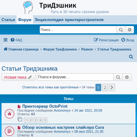
Статьи
Форум
Энциклопедия принтеростроителя
Поиск
Ра
FAQ
Регистрация
Вход
Главная страница
Форум ТриДэшника
Разное
Статьи Тридэшника
П
о
Статьи Тридэшника
и
Поиск
Рас
Новая тема
с
к
1
2
След.
Отметить все темы как прочтённые
• 34 темы
Темы
Принтсервер OctoPrint
Последнее сообщение
Avtonomys
«
24 авг 2021, 20:09
Ответы:
63
1
2
3
4
5
Обзор основных настроек слайсера Cura
Последнее сообщение
Avtonomys
«
08 июл 2021, 21:35
Ответы:
6