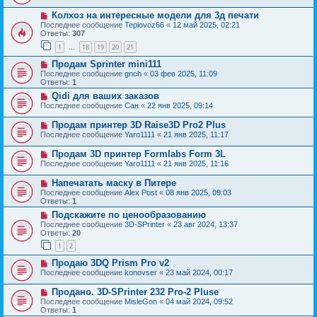
Колхоз на интересные модели для 3д печати
Последнее сообщение
Teplovoz66
«
12 май 2025, 02:21
Ответы:
307
1
18
19
20
21
…
Продам Sprinter mini111
Последнее сообщение
gnch
«
03 фев 2025, 11:09
Ответы:
1
Qidi для ваших заказов
Последнее сообщение
Сан
«
22 янв 2025, 09:14
Продам принтер 3D Raise3D Pro2 Plus
Последнее сообщение
Yaro1111
«
21 янв 2025, 11:17
Продам 3D принтер Formlabs Form 3L
Последнее сообщение
Yaro1111
«
21 янв 2025, 11:16
Напечатать маску в Питере
Последнее сообщение
Alex Post
«
08 янв 2025, 09:03
Ответы:
1
Подскажите по ценообразованию
Последнее сообщение
3D-SPrinter
«
23 авг 2024, 13:37
Ответы:
20
1
2
Продаю 3DQ Prism Pro v2
Последнее сообщение
konovser
«
23 май 2024, 00:17
Продано. 3D-SPrinter 232 Pro-2 Pluse
Последнее сообщение
MisleGon
«
04 май 2024, 09:52
Ответы:
1