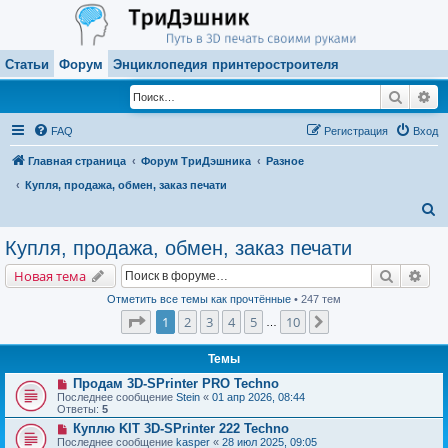
Статьи
Форум
Энциклопедия принтеростроителя
Поиск
Ра
FAQ
Регистрация
Вход
Главная страница
Форум ТриДэшника
Разное
Купля, продажа, обмен, заказ печати
П
о
Купля, продажа, обмен, заказ печати
и
Поиск
Рас
Новая тема
с
Отметить все темы как прочтённые
• 247 тем
к
Страница
1
из
10
1
2
3
4
5
10
След.
…
Темы
Продам 3D-SPrinter PRO Techno
Последнее сообщение
Stein
«
01 апр 2026, 08:44
Ответы:
5
Куплю KIT 3D-SPrinter 222 Techno
Последнее сообщение
kasper
«
28 июл 2025, 09:05