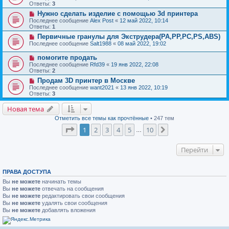
Ответы:
3
Нужно сделать изделие с помощью 3d принтера
Последнее сообщение
Alex Post
«
12 май 2022, 10:14
Ответы:
1
Первичные гранулы для Экструдера(PA,PP,PC,PS,ABS)
Последнее сообщение
Salt1988
«
08 май 2022, 19:02
помогите продать
Последнее сообщение
Rfd39
«
19 янв 2022, 22:08
Ответы:
2
Продам 3D принтер в Москве
Последнее сообщение
want2021
«
13 янв 2022, 10:19
Ответы:
3
Новая тема
Отметить все темы как прочтённые
• 247 тем
Страница
1
из
10
1
2
3
4
5
10
След.
…
Перейти
ПРАВА ДОСТУПА
Вы
не можете
начинать темы
Вы
не можете
отвечать на сообщения
Вы
не можете
редактировать свои сообщения
Вы
не можете
удалять свои сообщения
Вы
не можете
добавлять вложения