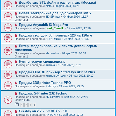
Доработать STL файл и распечатать (Москва)
Последнее сообщение
plotn
«
08 фев 2024, 13:21
Новая электроника для 3д-принтеров MKS
Последнее сообщение
3D-SPrinter
«
04 фев 2024, 11:17
Ответы:
2
Продам Anycubik i3 Mega Pro
Последнее сообщение
Lord_CamelL
«
17 авг 2023, 17:26
Продам стол для 3d принтера 120 на 120мм
Последнее сообщение
ALEKONDA
«
28 май 2023, 07:56
Питер. моделирование и печать детали серым
пластиком
Последнее сообщение
alexsuslov
«
07 дек 2022, 08:05
Ответы:
1
Нужны услуги специалиста.
Последнее сообщение
4u4uka
«
15 авг 2022, 01:21
Продам FDM 3D принтер Stratasys uPrint Plus
Последнее сообщение
kuznetsovmaks
«
05 июл 2022, 10:17
Продам 3DSprinter Techno PRO
Последнее сообщение
Relexey
«
24 июн 2022, 23:55
Продам: S-Printer 232 Techno
Последнее сообщение
3D-SPrinter
«
10 июн 2022, 23:10
Ответы:
46
1
2
3
4
Creality v4.2.2 и btt tft 3.5 v3.0
Последнее сообщение
AHTOH
«
31 май 2022, 17:18