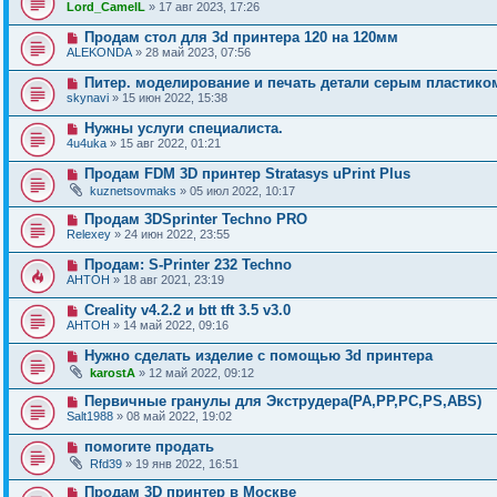
Lord_CamelL
» 17 авг 2023, 17:26
Продам стол для 3d принтера 120 на 120мм
ALEKONDA
» 28 май 2023, 07:56
Питер. моделирование и печать детали серым пластико
skynavi
» 15 июн 2022, 15:38
Нужны услуги специалиста.
4u4uka
» 15 авг 2022, 01:21
Продам FDM 3D принтер Stratasys uPrint Plus
kuznetsovmaks
» 05 июл 2022, 10:17
Продам 3DSprinter Techno PRO
Relexey
» 24 июн 2022, 23:55
Продам: S-Printer 232 Techno
AHTOH
» 18 авг 2021, 23:19
Creality v4.2.2 и btt tft 3.5 v3.0
AHTOH
» 14 май 2022, 09:16
Нужно сделать изделие с помощью 3d принтера
karostA
» 12 май 2022, 09:12
Первичные гранулы для Экструдера(PA,PP,PC,PS,ABS)
Salt1988
» 08 май 2022, 19:02
помогите продать
Rfd39
» 19 янв 2022, 16:51
Продам 3D принтер в Москве