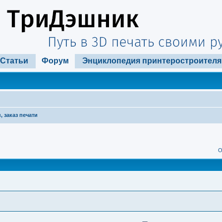
Статьи
Форум
Энциклопедия принтеростроителя
, заказ печати
ширенный поиск
О