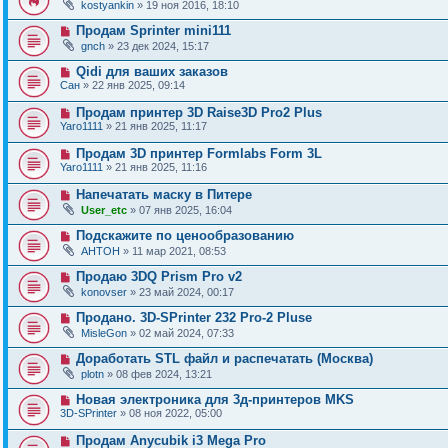
kostyankin
» 19 ноя 2016, 18:10
Продам Sprinter mini111
gnch
» 23 дек 2024, 15:17
Qidi для ваших заказов
Сан
» 22 янв 2025, 09:14
Продам принтер 3D Raise3D Pro2 Plus
Yaro1111
» 21 янв 2025, 11:17
Продам 3D принтер Formlabs Form 3L
Yaro1111
» 21 янв 2025, 11:16
Напечатать маску в Питере
User_etc
» 07 янв 2025, 16:04
Подскажите по ценообразованию
AHTOH
» 11 мар 2021, 08:53
Продаю 3DQ Prism Pro v2
konovser
» 23 май 2024, 00:17
Продано. 3D-SPrinter 232 Pro-2 Pluse
MisleGon
» 02 май 2024, 07:33
Доработать STL файл и распечатать (Москва)
plotn
» 08 фев 2024, 13:21
Новая электроника для 3д-принтеров MKS
3D-SPrinter
» 08 ноя 2022, 05:00
Продам Anycubik i3 Mega Pro