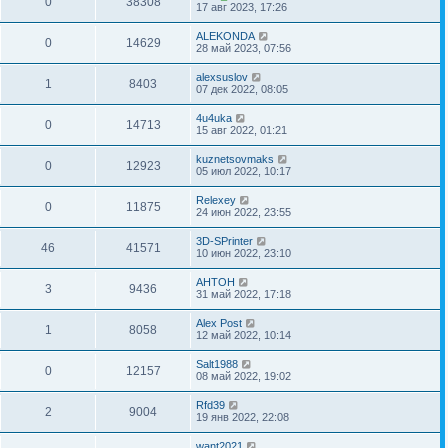
0
38308
17 авг 2023, 17:26
ALEKONDA
0
14629
28 май 2023, 07:56
alexsuslov
1
8403
07 дек 2022, 08:05
4u4uka
0
14713
15 авг 2022, 01:21
kuznetsovmaks
0
12923
05 июл 2022, 10:17
Relexey
0
11875
24 июн 2022, 23:55
3D-SPrinter
46
41571
10 июн 2022, 23:10
AHTOH
3
9436
31 май 2022, 17:18
Alex Post
1
8058
12 май 2022, 10:14
Salt1988
0
12157
08 май 2022, 19:02
Rfd39
2
9004
19 янв 2022, 22:08
want2021