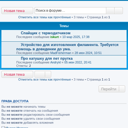
Поиск
Рас
Новая тема
Отметить все темы как прочтённые
• 3 темы • Страница
1
из
1
Темы
Спайщик с термодатчиком
Последнее сообщение
iskurt
«
10 мар 2025, 17:38
Устройство для изготовления филамента. Требуется
помощь в доведении до ума.
Последнее сообщение
MadFisherman
«
28 июн 2024, 10:51
Про катушку для пет прутка
Последнее сообщение
Andrykl
«
05 июн 2022, 20:41
Ответы:
2
Новая тема
Отметить все темы как прочтённые
• 3 темы • Страница
1
из
1
Перейти
ПРАВА ДОСТУПА
Вы
не можете
начинать темы
Вы
не можете
отвечать на сообщения
Вы
не можете
редактировать свои сообщения
Вы
не можете
удалять свои сообщения
Вы
не можете
добавлять вложения