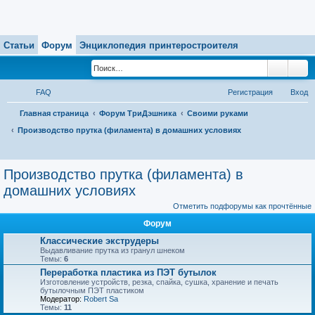
Статьи
Форум
Энциклопедия принтеростроителя
Поиск
Ра
FAQ
Регистрация
Вход
Главная страница
Форум ТриДэшника
Своими руками
Производство прутка (филамента) в домашних условиях
П
о
Производство прутка (филамента) в
и
домашних условиях
с
Отметить подфорумы как прочтённые
к
Форум
Классические экструдеры
Выдавливание прутка из гранул шнеком
Темы:
6
Переработка пластика из ПЭТ бутылок
Изготовление устройств, резка, спайка, сушка, хранение и печать
бутылочным ПЭТ пластиком
Модератор:
Robert Sa
Темы:
11