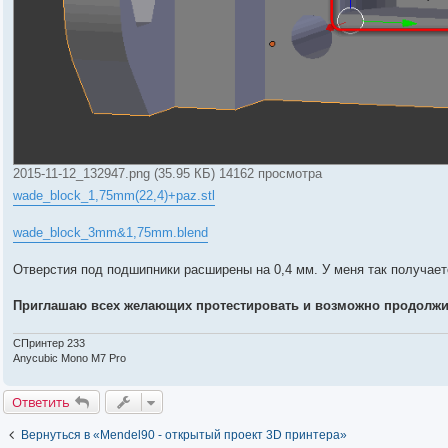
2015-11-12_132947.png (35.95 КБ) 14162 просмотра
wade_block_1,75mm(22,4)+paz.stl
wade_block_3mm&1,75mm.blend
Отверстия под подшипники расширены на 0,4 мм. У меня так получае
Приглашаю всех желающих протестировать и возможно продолжи
СПринтер 233
Anycubic Mono M7 Pro
Ответить
Вернуться в «Mendel90 - открытый проект 3D принтера»