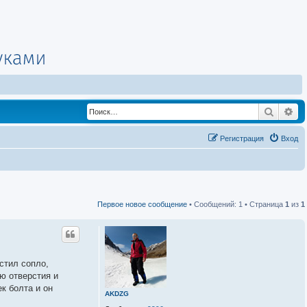
Поиск
Ра
Регистрация
Вход
Первое новое сообщение
• Сообщений: 1 • Страница
1
из
1
стил сопло,
ю отверстия и
к болта и он
AKDZG