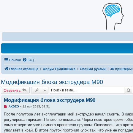
Ссылки
FAQ
Главная страница
Форум ТриДэшника
Своими руками
3D принтеры 
Модификация блока экструдера M90
Ответить
Модификация блока экструдера M90
Н
AKDZG
»
12 ноя 2015, 08:51
е
п
После полутора лет эксплуатации мой экструдер начал сбоить. В как
р
регулировал прижим. Ничего не помогало. Через некоторое время обра
о
ч
само отверстие уже немного пропилено прутком. Оказалось, что прот
и
уползает в край. В итоге пруток проточил блок так, что уже не попад
т