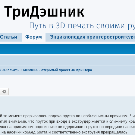
Статьи
Форум
Энциклопедия принтеростроителя
и 3D печать
Mendel90 - открытый проект 3D принтера
Поиск
Расширенный поиск
ой-то момент прерывалась подача прутка по необъяснимым причинам. Чи
тил внимание, что пруток при входе в экструдер жмётся к ближнему кра
очка на прижимном подшипнике не сдерживает пруток по середине насече
ал на насечки хоббед болта и соответственно экструзия прекращалась.