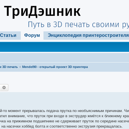
Статьи
Форум
Энциклопедия принтеростроителя
и 3D печать
Mendel90 - открытый проект 3D принтера
Поиск
Расширенный поиск
ой-то момент прерывалась подача прутка по необъяснимым причинам. Чи
тил внимание, что пруток при входе в экструдер жмётся к ближнему кра
очка на прижимном подшипнике не сдерживает пруток по середине насече
ал на насечки хоббед болта и соответственно экструзия прекращалась.