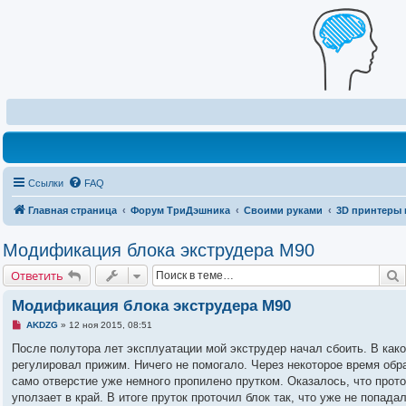
Ссылки
FAQ
Главная страница
Форум ТриДэшника
Своими руками
3D принтеры 
Модификация блока экструдера M90
Ответить
Модификация блока экструдера M90
Н
AKDZG
»
12 ноя 2015, 08:51
е
п
После полутора лет эксплуатации мой экструдер начал сбоить. В как
р
регулировал прижим. Ничего не помогало. Через некоторое время обра
о
ч
само отверстие уже немного пропилено прутком. Оказалось, что прот
и
уползает в край. В итоге пруток проточил блок так, что уже не попад
т