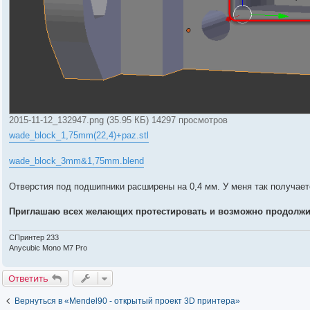
2015-11-12_132947.png (35.95 КБ) 14297 просмотров
wade_block_1,75mm(22,4)+paz.stl
wade_block_3mm&1,75mm.blend
Отверстия под подшипники расширены на 0,4 мм. У меня так получае
Приглашаю всех желающих протестировать и возможно продолжи
СПринтер 233
Anycubic Mono M7 Pro
Ответить
Вернуться в «Mendel90 - открытый проект 3D принтера»