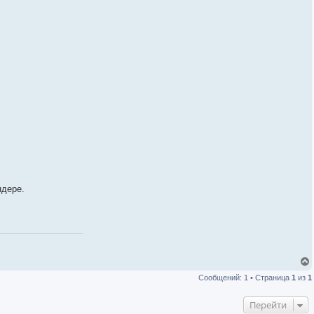
ндере.
Сообщений: 1 • Страница
1
из
1
Перейти