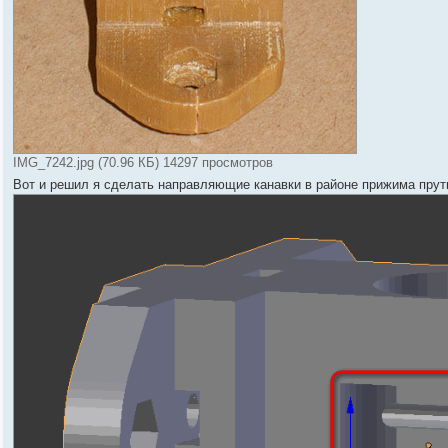
IMG_7242.jpg (70.96 КБ) 14297 просмотров
Вот и решил я сделать направляющие канавки в районе прижима прут