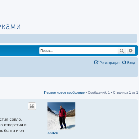
Поиск
Ра
Регистрация
Вход
Первое новое сообщение
• Сообщений: 1 • Страница
1
из
1
стил сопло,
ю отверстия и
к болта и он
AKDZG