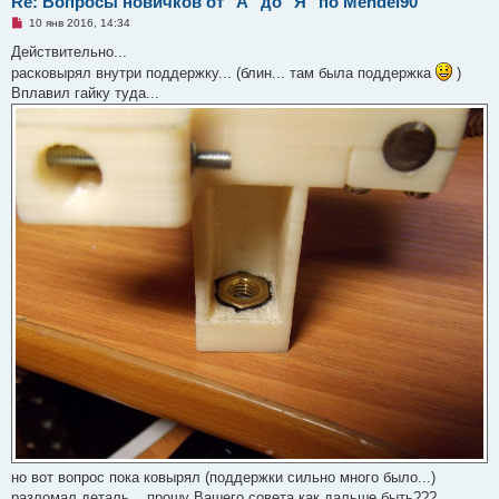
Re: Вопросы новичков от "А" до "Я" по Mendel90
Н
10 янв 2016, 14:34
е
п
Действительно...
р
расковырял внутри поддержку... (блин... там была поддержка
)
о
ч
Вплавил гайку туда...
и
т
а
н
н
о
е
с
о
о
б
щ
е
н
и
е
но вот вопрос пока ковырял (поддержки сильно много было...)
разломал деталь... прошу Вашего совета как дальше быть???