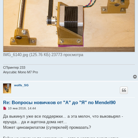
н
и
е
IMG_6140.jpg (125.76 КБ) 23773 просмотра
СПринтер 233
Anycubic Mono M7 Pro
wolfs_SG
Re: Вопросы новичков от "А" до "Я" по Mendel90
Н
10 янв 2016, 14:44
е
п
Да выкинул уже все поддержки... а эта мелоч, что выковырял -
р
ерунда... да и ацетона дома нет...
о
ч
Может циноакрилатом (суперклей) промазать?
и
т
а