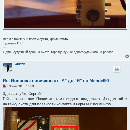
Все в этой жизни прах и суета, кроме охоты.
Тургенев И.С.
---
Один неудачный день на охоте, гораздо лучше одного удачного на работе.
AKDZG
Re: Вопросы новичков от "А" до "Я" по Mendel90
Н
09 янв 2016, 16:09
е
п
Здравствуйте Сергей!
р
Гайка стоит выше. Почистите там гнездо от поддержек. И подмотайте
о
ч
на гайку скотч для плавности контакта и борьбы с воблингом.
и
т
а
н
н
о
е