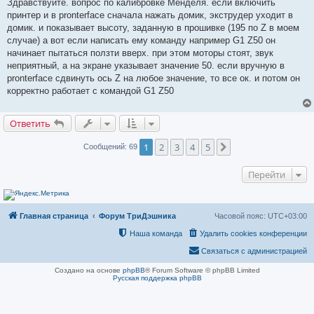
п
Здравствуйте. вопрос по калибровке Менделя. если включить
р
принтер и в pronterface сначала нажать домик, экструдер уходит в
о
ч
домик. и показывает высоту, заданную в прошивке (195 по Z в моем
и
случае) а вот если написать ему команду например G1 Z50 он
т
а
начинает пытаться ползти вверх. при этом моторы стоят, звук
н
неприятный, а на экране указывает значение 50. если вручную в
н
о
pronterface сдвинуть ось Z на любое значение, то все ок. и потом он
е
корректно работает с командой G1 Z50
с
о
о
б
Ответить
щ
е
н
1
2
3
4
5
След.
Сообщений: 69
и
е
Перейти
Главная страница
Форум ТриДэшника
Часовой пояс:
UTC+03:00
Наша команда
Удалить cookies конференции
Связаться с администрацией
Создано на основе
phpBB
® Forum Software © phpBB Limited
Русская поддержка phpBB