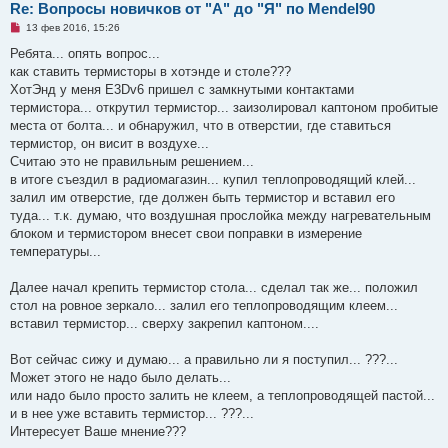
Re: Вопросы новичков от "А" до "Я" по Mendel90
Н
13 фев 2016, 15:26
е
п
Ребята... опять вопрос...
р
как ставить термисторы в хотэнде и столе???
о
ч
ХотЭнд у меня E3Dv6 пришел с замкнутыми контактами
и
термистора... открутил термистор... заизолировал каптоном пробитые
т
а
места от болта... и обнаружил, что в отверстии, где ставиться
н
термистор, он висит в воздухе...
н
о
Считаю это не правильным решением...
е
в итоге съездил в радиомагазин... купил теплопроводящий клей...
с
о
залил им отверстие, где должен быть термистор и вставил его
о
туда... т.к. думаю, что воздушная прослойка между нагревательным
б
щ
блоком и термистором внесет свои поправки в измерение
е
температуры...
н
и
е
Далее начал крепить термистор стола... сделал так же... положил
стол на ровное зеркало... залил его теплопроводящим клеем...
вставил термистор... сверху закрепил каптоном....
Вот сейчас сижу и думаю... а правильно ли я поступил... ???...
Может этого не надо было делать...
или надо было просто залить не клеем, а теплопроводящей пастой...
и в нее уже вставить термистор... ???...
Интересует Ваше мнение???