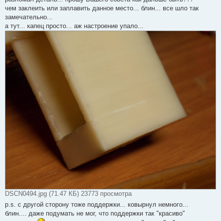
чем заклеить или заплавить данное место... блин... все шло так
замечательно...
а тут... капец просто... аж настроение упало...
DSCN0494.jpg (71.47 КБ) 23773 просмотра
p.s. с другой сторону тоже поддержки... ковырнул немного...
блин.... даже подумать не мог, что поддержки так "красиво"