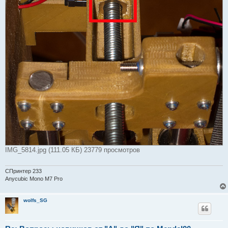
с
о
о
б
щ
е
н
и
е
IMG_5814.jpg (111.05 КБ) 23779 просмотров
СПринтер 233
Anycubic Mono M7 Pro
wolfs_SG