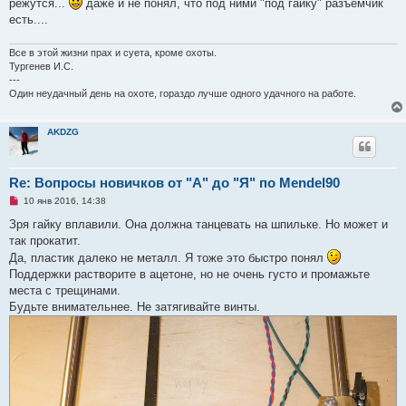
режутся...
даже и не понял, что под ними "под гайку" разъемчик
есть....
Все в этой жизни прах и суета, кроме охоты.
Тургенев И.С.
---
Один неудачный день на охоте, гораздо лучше одного удачного на работе.
AKDZG
Re: Вопросы новичков от "А" до "Я" по Mendel90
Н
10 янв 2016, 14:38
е
п
Зря гайку вплавили. Она должна танцевать на шпильке. Но может и
р
так прокатит.
о
ч
Да, пластик далеко не металл. Я тоже это быстро понял
и
Поддержки растворите в ацетоне, но не очень густо и промажьте
т
а
места с трещинами.
н
Будьте внимательнее. Не затягивайте винты.
н
о
е
с
о
о
б
щ
е