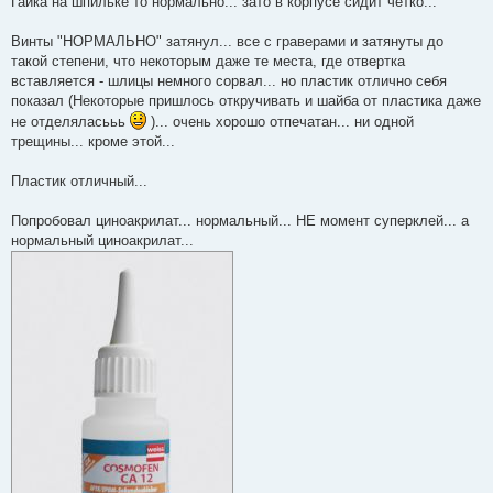
Гайка на шпильке то нормально... зато в корпусе сидит четко...
н
н
о
Винты "НОРМАЛЬНО" затянул... все с граверами и затянуты до
е
такой степени, что некоторым даже те места, где отвертка
с
о
вставляется - шлицы немного сорвал... но пластик отлично себя
о
показал (Некоторые пришлось откручивать и шайба от пластика даже
б
щ
не отделяласььь
)... очень хорошо отпечатан... ни одной
е
трещины... кроме этой...
н
и
е
Пластик отличный...
Попробовал циноакрилат... нормальный... НЕ момент суперклей... а
нормальный циноакрилат...