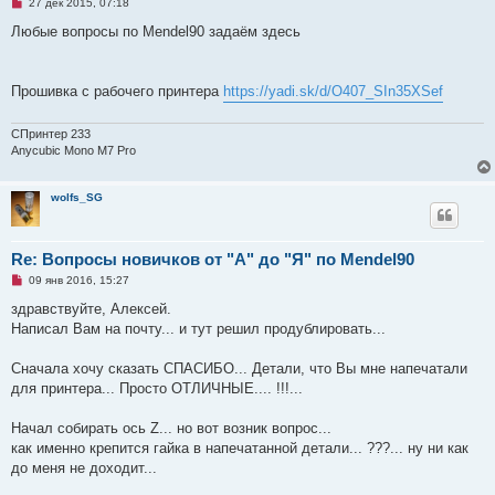
Н
27 дек 2015, 07:18
е
п
Любые вопросы по Mendel90 задаём здесь
р
о
ч
и
Прошивка с рабочего принтера
https://yadi.sk/d/O407_SIn35XSef
т
а
н
СПринтер 233
н
о
Anycubic Mono M7 Pro
е
с
о
wolfs_SG
о
б
щ
е
н
Re: Вопросы новичков от "А" до "Я" по Mendel90
и
Н
е
09 янв 2016, 15:27
е
п
здравствуйте, Алексей.
р
Написал Вам на почту... и тут решил продублировать...
о
ч
и
Сначала хочу сказать СПАСИБО... Детали, что Вы мне напечатали
т
а
для принтера... Просто ОТЛИЧНЫЕ.... !!!...
н
н
о
Начал собирать ось Z... но вот возник вопрос...
е
как именно крепится гайка в напечатанной детали... ???... ну ни как
с
о
до меня не доходит...
о
б