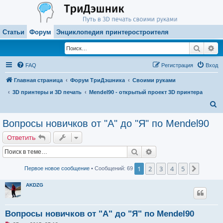
Статьи
Форум
Энциклопедия принтеростроителя
Поиск
Ра
FAQ
Регистрация
Вход
Главная страница
Форум ТриДэшника
Своими руками
3D принтеры и 3D печать
Mendel90 - открытый проект 3D принтера
П
о
Вопросы новичков от "А" до "Я" по Mendel90
и
Ответить
с
Поиск
Расширенный поиск
к
1
2
3
4
5
След.
Первое новое сообщение
• Сообщений: 69
AKDZG
Вопросы новичков от "А" до "Я" по Mendel90