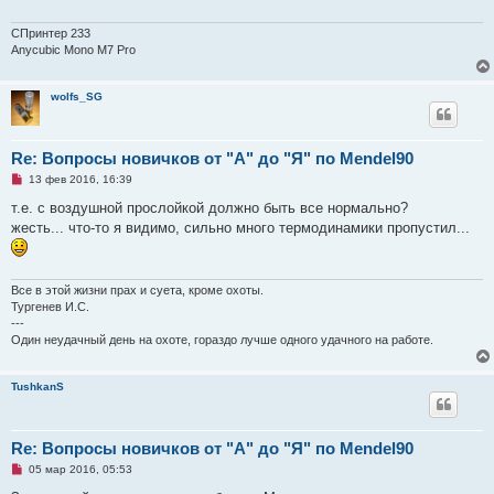
о
е
СПринтер 233
с
о
Anycubic Mono M7 Pro
о
б
щ
wolfs_SG
е
н
и
е
Re: Вопросы новичков от "А" до "Я" по Mendel90
Н
13 фев 2016, 16:39
е
п
т.е. с воздушной прослойкой должно быть все нормально?
р
жесть... что-то я видимо, сильно много термодинамики пропустил...
о
ч
и
т
а
Все в этой жизни прах и суета, кроме охоты.
н
Тургенев И.С.
н
---
о
е
Один неудачный день на охоте, гораздо лучше одного удачного на работе.
с
о
о
TushkanS
б
щ
е
н
и
Re: Вопросы новичков от "А" до "Я" по Mendel90
е
Н
05 мар 2016, 05:53
е