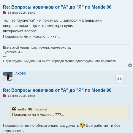
Re: Вопросы новичков от "А" до "Я" по Mendel90
Н
13 фев 2016, 15:42
е
п
То, что "аукнется" - я понимаю... запасся маленьмими
р
сверлышками... да и термисторы купил...
о
ч
интересует вопрос...
и
Правильно ли я мыслю... ???...
т
а
н
Все в этой жизни прах и суета, кроме охоты.
н
о
Тургенев И.С.
е
---
с
Один неудачный день на охоте, гораздо лучше одного удачного на работе.
о
о
б
щ
AKDZG
е
н
и
е
Re: Вопросы новичков от "А" до "Я" по Mendel90
Н
13 фев 2016, 15:45
е
п
р
wolfs_SG писал(а):
о
ч
Правильно ли я мыслю... ???...
и
т
а
Правильно, но не обязательно так делать
Всё работает и без
н
термопасты.
н