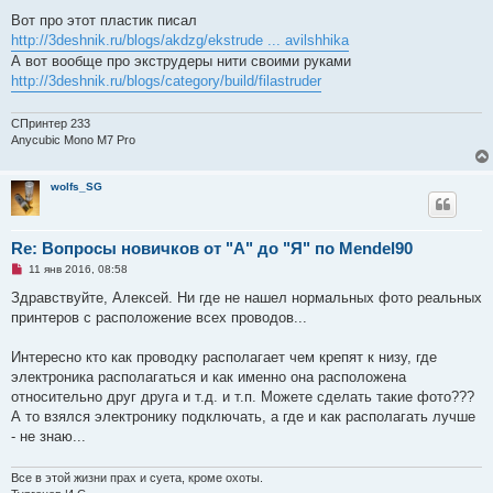
т
а
Вот про этот пластик писал
н
http://3deshnik.ru/blogs/akdzg/ekstrude ... avilshhika
н
о
А вот вообще про экструдеры нити своими руками
е
http://3deshnik.ru/blogs/category/build/filastruder
с
о
о
б
СПринтер 233
щ
Anycubic Mono M7 Pro
е
н
и
wolfs_SG
е
Re: Вопросы новичков от "А" до "Я" по Mendel90
Н
11 янв 2016, 08:58
е
п
Здравствуйте, Алексей. Ни где не нашел нормальных фото реальных
р
принтеров с расположение всех проводов...
о
ч
и
Интересно кто как проводку располагает чем крепят к низу, где
т
а
электроника располагаться и как именно она расположена
н
относительно друг друга и т.д. и т.п. Можете сделать такие фото???
н
о
А то взялся электронику подключать, а где и как располагать лучше
е
- не знаю...
с
о
о
Все в этой жизни прах и суета, кроме охоты.
б
щ