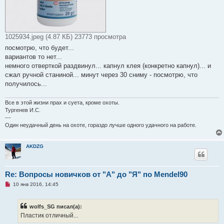
1025934.jpeg (4.87 КБ) 23773 просмотра
посмотрю, что будет...
вариантов то нет...
немного отверткой раздвинул... капнул клея (конкретно капнул)... и
сжал ручной станиной... минут через 30 сниму - посмотрю, что
получилось...
Все в этой жизни прах и суета, кроме охоты.
Тургенев И.С.
---
Один неудачный день на охоте, гораздо лучше одного удачного на работе.
AKDZG
Re: Вопросы новичков от "А" до "Я" по Mendel90
Н
10 янв 2016, 14:45
е
п
р
wolfs_SG писал(а):
о
ч
Пластик отличный...
и