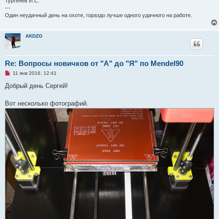
Тургенев И.С.
е
---
н
Один неудачный день на охоте, гораздо лучше одного удачного на работе.
и
е
AKDZG
Re: Вопросы новичков от "А" до "Я" по Mendel90
Н
11 янв 2016, 12:41
е
п
Добрый день Сергей!
р
о
ч
Вот несколько фотографий.
и
т
а
н
н
о
е
с
о
о
б
щ
е
н
и
е