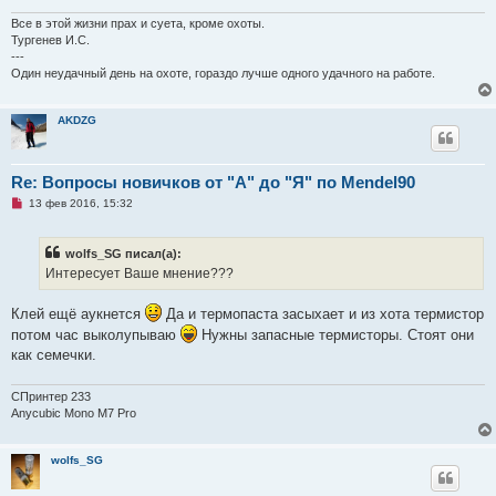
Все в этой жизни прах и суета, кроме охоты.
Тургенев И.С.
---
Один неудачный день на охоте, гораздо лучше одного удачного на работе.
AKDZG
Re: Вопросы новичков от "А" до "Я" по Mendel90
Н
13 фев 2016, 15:32
е
п
р
wolfs_SG писал(а):
о
ч
Интересует Ваше мнение???
и
т
а
Клей ещё аукнется
Да и термопаста засыхает и из хота термистор
н
потом час выколупываю
Нужны запасные термисторы. Стоят они
н
о
как семечки.
е
с
о
СПринтер 233
о
Anycubic Mono M7 Pro
б
щ
е
н
wolfs_SG
и
е