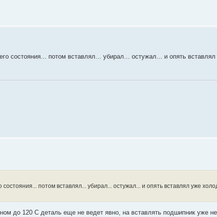
ячего состояния... потом вставлял... убирал... остужал... и опять вставлял
го состояния... потом вставлял... убирал... остужал... и опять вставлял уже холод
ом до 120 С деталь еще не ведет явно, на вставлять подшипник уже не 