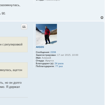
 разомкнулась,
 90.
н с регулировкой
AKDZG
Сообщения:
2206
Зарегистрирован:
17 окт 2015, 10:00
Имя:
Алексей
Откуда:
Иркутск
Благодарил (а):
24 раза
Поблагодарили:
77 раз
мкнулась, ацетон
ь, но он долго
емо. Я держал