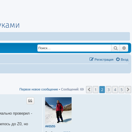
Поиск
Ра
Регистрация
Вход
1
2
3
4
5
Пред.
Первое новое сообщение
• Сообщений: 69
иально проверил -
илось до Z0, но
AKDZG