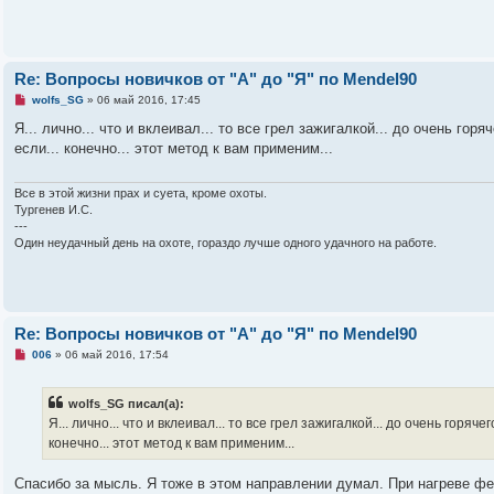
р
о
ч
и
т
а
Re: Вопросы новичков от "А" до "Я" по Mendel90
н
н
Н
wolfs_SG
»
06 май 2016, 17:45
о
е
е
п
Я... лично... что и вклеивал... то все грел зажигалкой... до очень гор
с
р
если... конечно... этот метод к вам применим...
о
о
о
ч
б
и
щ
т
Все в этой жизни прах и суета, кроме охоты.
е
а
Тургенев И.С.
н
н
---
и
н
е
Один неудачный день на охоте, гораздо лучше одного удачного на работе.
о
е
с
о
о
б
щ
Re: Вопросы новичков от "А" до "Я" по Mendel90
е
н
Н
006
»
06 май 2016, 17:54
и
е
е
п
р
wolfs_SG писал(а):
о
ч
Я... лично... что и вклеивал... то все грел зажигалкой... до очень горяче
и
конечно... этот метод к вам применим...
т
а
н
Спасибо за мысль. Я тоже в этом направлении думал. При нагреве фен
н