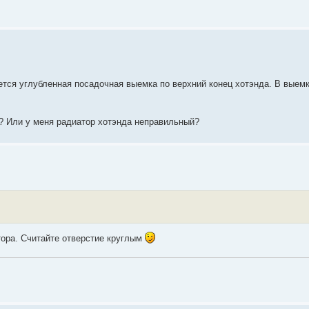
тся углубленная посадочная выемка по верхний конец хотэнда. В выемк
е? Или у меня радиатор хотэнда неправильный?
втора. Считайте отверстие круглым