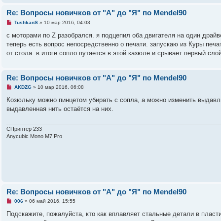
б
щ
Re: Вопросы новичков от "А" до "Я" по Mendel90
е
н
Н
TushkanS
»
10 мар 2016, 04:03
и
е
е
п
с моторами по Z разобрался. я подцепил оба двигателя на один драйв
р
теперь есть вопрос непосредственно о печати. запускаю из Куры печа
о
ч
от стола. в итоге сопло путается в этой казюле и срывает первый слой
и
т
а
н
Re: Вопросы новичков от "А" до "Я" по Mendel90
н
Н
о
AKDZG
»
10 мар 2016, 06:08
е
е
п
с
Козюльку можно пинцетом убирать с сопла, а можно изменить выдавлив
р
о
выдавленная нить остаётся на них.
о
о
ч
б
и
щ
т
е
СПринтер 233
а
н
Anycubic Mono M7 Pro
н
и
н
е
о
е
с
о
о
б
щ
Re: Вопросы новичков от "А" до "Я" по Mendel90
е
н
Н
006
»
06 май 2016, 15:55
и
е
е
п
Подскажите, пожалуйста, кто как вплавляет стальные детали в пласт
р