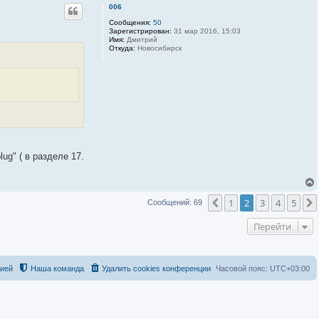
006
Сообщения:
50
Зарегистрирован:
31 мар 2016, 15:03
Имя:
Дмитрий
Откуда:
Новосибирск
ug" ( в разделе 17.
1
2
3
4
5
Пред.
Сообщений: 69
Перейти
цией
Наша команда
Удалить cookies конференции
Часовой пояс:
UTC+03:00