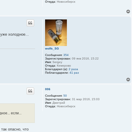
Откуда:
Новосибирск
 уже холодное...
wolfs_SG
Сообщения:
354
Зарегистрирован:
09 янв 2016, 15:22
Имя:
Sergey
Откуда:
Кемерово
Благодарил (а):
2 раза
Поблагодарили:
41 раз
006
Сообщения:
50
Зарегистрирован:
31 мар 2016, 15:03
Имя:
Дмитрий
Откуда:
Новосибирск
ное... если...
так опасно, что