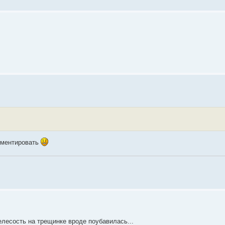
риментировать
елесость на трещинке вроде поубавилась...