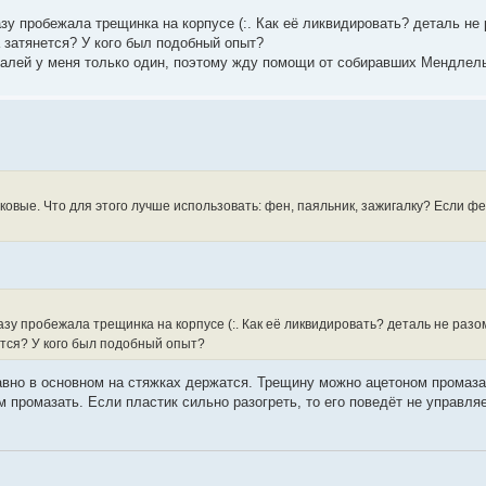
зу пробежала трещинка на корпусе (:. Как её ликвидировать? деталь не
а затянется? У кого был подобный опыт?
талей у меня только один, поэтому жду помощи от собиравших Мендлель
ковые. Что для этого лучше использовать: фен, паяльник, зажигалку? Если фе
зу пробежала трещинка на корпусе (:. Как её ликвидировать? деталь не разо
ется? У кого был подобный опыт?
вно в основном на стяжках держатся. Трещину можно ацетоном промазат
 промазать. Если пластик сильно разогреть, то его поведёт не управля