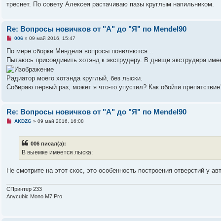
о
треснет. По совету Алексея растачиваю пазы круглым напильником.
е
с
о
о
Re: Вопросы новичков от "А" до "Я" по Mendel90
б
щ
Н
006
»
09 май 2016, 15:47
е
е
н
п
По мере сборки Менделя вопросы появляются...
и
р
Пытаюсь присоединить хотэнд к экструдеру. В днище экструдера имее
е
о
ч
и
Радиатор моего хотэнда круглый, без лыски.
т
а
Собираю первый раз, может я что-то упустил? Как обойти препятстви
н
н
о
е
Re: Вопросы новичков от "А" до "Я" по Mendel90
с
о
Н
AKDZG
»
09 май 2016, 16:08
о
е
б
п
щ
р
006 писал(а):
е
о
н
ч
В выемке имеется лыска:
и
и
е
т
а
Не смотрите на этот скос, это особенность построения отверстий у а
н
н
о
СПринтер 233
е
Anycubic Mono M7 Pro
с
о
о
б