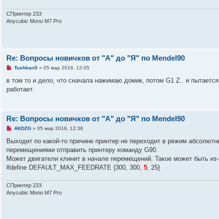
а
н
СПринтер 233
н
о
Anycubic Mono M7 Pro
е
с
о
о
б
щ
Re: Вопросы новичков от "А" до "Я" по Mendel90
е
Н
н
TushkanS
»
05 мар 2016, 12:05
е
и
п
е
в том то и дело, что сначала нажимаю домик, потом G1 Z.. и пытается
р
работает.
о
ч
и
т
а
Re: Вопросы новичков от "А" до "Я" по Mendel90
н
н
Н
AKDZG
»
05 мар 2016, 12:38
о
е
е
п
Выходит по какой-то причине принтер не переходит в режим абсолютн
с
р
перемещениями отправить принтеру команду G90.
о
о
о
ч
Может двигатели клинит в начале перемещений. Такое может быть из-
б
и
#define DEFAULT_MAX_FEEDRATE {300, 300,
5
, 25}
щ
т
е
а
н
н
и
СПринтер 233
н
е
о
Anycubic Mono M7 Pro
е
с
о
о