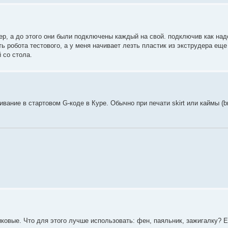
ер, а до этого они были подключены каждый на свой. подключив как надо
ть робота тестового, а у меня начивает лезть пластик из экструдера ещ
 со стола.
ание в стартовом G-коде в Куре. Обычно при печати skirt или каймы (b
иковые. Что для этого лучше использовать: фен, паяльник, зажигалку? 