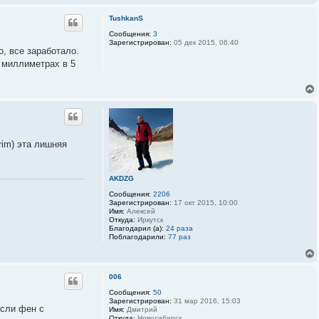
TushkanS
Сообщения:
3
Зарегистрирован:
05 дек 2015, 06:40
, все заработало.
е миллиметрах в 5
rim) эта лишняя
AKDZG
Сообщения:
2206
Зарегистрирован:
17 окт 2015, 10:00
Имя:
Алексей
Откуда:
Иркутск
Благодарил (а):
24 раза
Поблагодарили:
77 раз
006
Сообщения:
50
Зарегистрирован:
31 мар 2016, 15:03
Если фен с
Имя:
Дмитрий
Откуда:
Новосибирск