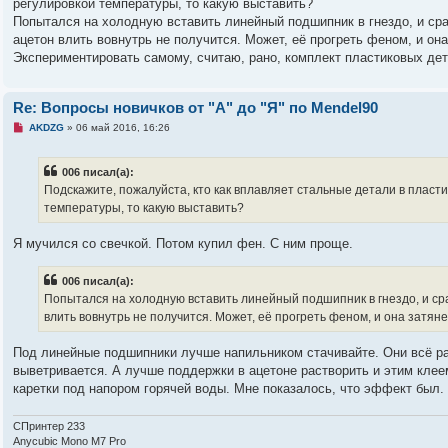
регулировкой температуры, то какую выставить?
о
ч
Попытался на холодную вставить линейный подшипник в гнездо, и сра
и
ацетон влить вовнутрь не получится. Может, её прогреть феном, и он
т
а
Экспериментировать самому, считаю, рано, комплект пластиковых де
н
н
о
е
Re: Вопросы новичков от "А" до "Я" по Mendel90
с
Н
о
AKDZG
»
06 май 2016, 16:26
е
о
п
б
р
щ
006 писал(а):
о
е
ч
н
Подскажите, пожалуйста, кто как вплавляет стальные детали в пласти
и
и
температуры, то какую выставить?
т
е
а
н
Я мучился со свечкой. Потом купил фен. С ним проще.
н
о
е
006 писал(а):
с
о
Попытался на холодную вставить линейный подшипник в гнездо, и сра
о
влить вовнутрь не получится. Может, её прогреть феном, и она затян
б
щ
е
Под линейные подшипники лучше напильником стачивайте. Они всё ра
н
и
выветривается. А лучше поддержки в ацетоне растворить и этим клеем
е
каретки под напором горячей воды. Мне показалось, что эффект был.
СПринтер 233
Anycubic Mono M7 Pro