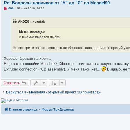
щ
Re: Вопросы новичков от "А" до "Я" по Mendel90
е
н
Н
006
»
09 май 2016, 16:13
и
е
е
п
р
AKDZG писал(а):
о
ч
и
006 писал(а):
т
а
В выемке имеется лыска:
н
н
о
Не смотрите на этот скос, это особенность построения отверстий у а
е
с
о
Хорошо. Срезаю на хрен...
о
Еще авто в пособии Mendel90_Dibond.pdf намекает на какую-то платку "
б
щ
Extruder connection PCB assembly). У меня такой нет...
Видимо, её 
е
н
и
е
Ответить
Вернуться в «Mendel90 - открытый проект 3D принтера»
Главная страница
Форум ТриДэшника