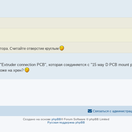
втора. Считайте отверстие круглым
Extruder connection PCB", которая соединяется с "15 way D PCB mount pl
тоже на хрен?
Связаться с администра
Создано на основе
phpBB
® Forum Software © phpBB Limited
Русская поддержка phpBB