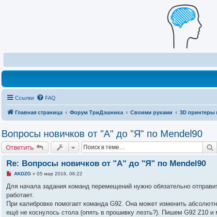
Ссылки
FAQ
Главная страница
Форум ТриДэшника
Своими руками
3D принтеры 
Вопросы новичков от "А" до "Я" по Mendel90
Ответить
Re: Вопросы новичков от "А" до "Я" по Mendel90
Н
AKDZG
»
05 мар 2016, 06:22
е
п
Для начала задания команд перемещений нужно обязательно отправит
р
работает.
о
ч
При калибровке помогает команда G92. Она может изменить абсолютн
и
ещё не коснулось стола (опять в прошивку лезть?). Пишем G92 Z10 и
т