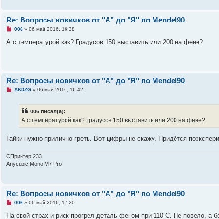
Re: Вопросы новичков от "А" до "Я" по Mendel90
Н
006
»
06 май 2016, 16:38
е
п
А с температурой как? Градусов 150 выставить или 200 на фене?
р
о
ч
и
т
а
Re: Вопросы новичков от "А" до "Я" по Mendel90
н
н
Н
AKDZG
»
06 май 2016, 16:42
о
е
е
п
с
р
о
006 писал(а):
о
о
ч
А с температурой как? Градусов 150 выставить или 200 на фене?
б
и
щ
т
е
а
Гайки нужно прилично греть. Вот цифры не скажу. Придётся поэкспе
н
н
и
н
е
о
СПринтер 233
е
Anycubic Mono M7 Pro
с
о
о
б
щ
Re: Вопросы новичков от "А" до "Я" по Mendel90
е
н
Н
006
»
06 май 2016, 17:20
и
е
е
п
На свой страх и риск прогрел деталь феном при 110 С. Не повело, а б