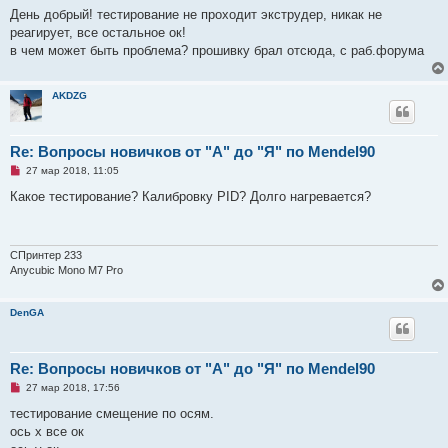
п
День добрый! тестирование не проходит экструдер, никак не
р
реагирует, все остальное ок!
о
ч
в чем может быть проблема? прошивку брал отсюда, с раб.форума
и
т
а
н
AKDZG
н
о
е
с
Re: Вопросы новичков от "А" до "Я" по Mendel90
о
о
Н
27 мар 2018, 11:05
б
е
щ
п
Какое тестирование? Калибровку PID? Долго нагревается?
е
р
н
о
и
ч
е
и
т
СПринтер 233
а
Anycubic Mono M7 Pro
н
н
о
DenGA
е
с
о
о
б
Re: Вопросы новичков от "А" до "Я" по Mendel90
щ
е
Н
27 мар 2018, 17:56
н
е
и
п
тестирование смещение по осям.
е
р
ось х все ок
о
ч