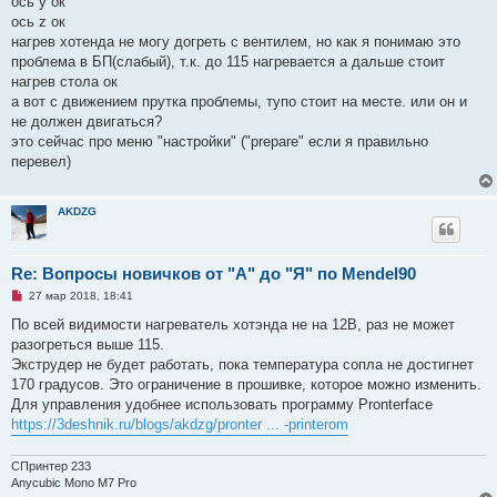
ось у ок
и
ось z ок
т
а
нагрев хотенда не могу догреть с вентилем, но как я понимаю это
н
проблема в БП(слабый), т.к. до 115 нагревается а дальше стоит
н
о
нагрев стола ок
е
а вот с движением прутка проблемы, тупо стоит на месте. или он и
с
о
не должен двигаться?
о
это сейчас про меню "настройки" ("prepare" если я правильно
б
щ
перевел)
е
н
и
е
AKDZG
Re: Вопросы новичков от "А" до "Я" по Mendel90
Н
27 мар 2018, 18:41
е
п
По всей видимости нагреватель хотэнда не на 12В, раз не может
р
разогреться выше 115.
о
ч
Экструдер не будет работать, пока температура сопла не достигнет
и
170 градусов. Это ограничение в прошивке, которое можно изменить.
т
а
Для управления удобнее использовать программу Pronterface
н
https://3deshnik.ru/blogs/akdzg/pronter ... -printerom
н
о
е
СПринтер 233
с
о
Anycubic Mono M7 Pro
о