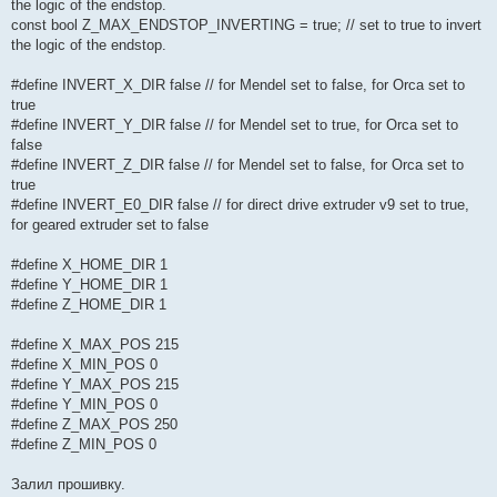
the logic of the endstop.
const bool Z_MAX_ENDSTOP_INVERTING = true; // set to true to invert
the logic of the endstop.
#define INVERT_X_DIR false // for Mendel set to false, for Orca set to
true
#define INVERT_Y_DIR false // for Mendel set to true, for Orca set to
false
#define INVERT_Z_DIR false // for Mendel set to false, for Orca set to
true
#define INVERT_E0_DIR false // for direct drive extruder v9 set to true,
for geared extruder set to false
#define X_HOME_DIR 1
#define Y_HOME_DIR 1
#define Z_HOME_DIR 1
#define X_MAX_POS 215
#define X_MIN_POS 0
#define Y_MAX_POS 215
#define Y_MIN_POS 0
#define Z_MAX_POS 250
#define Z_MIN_POS 0
Залил прошивку.