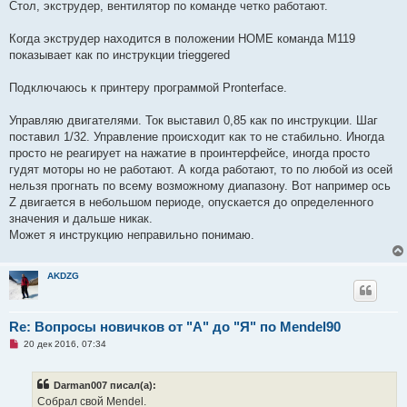
Стол, экструдер, вентилятор по команде четко работают.
Когда экструдер находится в положении HOME команда M119
показывает как по инструкции trieggered
Подключаюсь к принтеру программой Pronterface.
Управляю двигателями. Ток выставил 0,85 как по инструкции. Шаг
поставил 1/32. Управление происходит как то не стабильно. Иногда
просто не реагирует на нажатие в проинтерфейсе, иногда просто
гудят моторы но не работают. А когда работают, то по любой из осей
нельзя прогнать по всему возможному диапазону. Вот например ось
Z двигается в небольшом периоде, опускается до определенного
значения и дальше никак.
Может я инструкцию неправильно понимаю.
AKDZG
Re: Вопросы новичков от "А" до "Я" по Mendel90
Н
20 дек 2016, 07:34
е
п
р
Darman007 писал(а):
о
ч
Собрал свой Mendel.