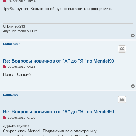
Н
04 дек 2016, 18:54
е
п
Трубка нужна. Возможно её нужно вытащить и распрямить.
р
о
ч
и
т
СПринтер 233
а
Anycubic Mono M7 Pro
н
н
о
Darman007
е
с
о
о
б
Re: Вопросы новичков от "А" до "Я" по Mendel90
щ
е
Н
05 дек 2016, 04:13
н
е
и
п
Понял. Спасибо!
е
р
о
ч
и
т
Darman007
а
н
н
о
е
Re: Вопросы новичков от "А" до "Я" по Mendel90
с
Н
о
20 дек 2016, 07:06
е
о
п
б
Здравствуйте!
р
щ
Собрал свой Mendel. Подключил всю электронику.
о
е
ч
н