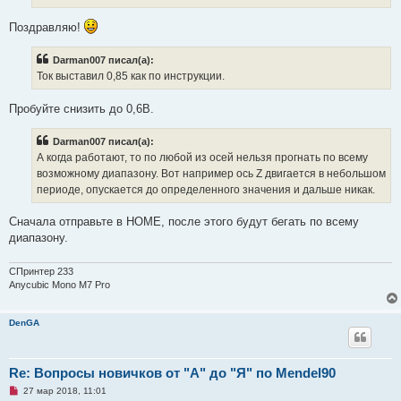
и
т
а
Поздравляю!
н
н
о
Darman007 писал(а):
е
Ток выставил 0,85 как по инструкции.
с
о
о
Пробуйте снизить до 0,6В.
б
щ
е
Darman007 писал(а):
н
и
А когда работают, то по любой из осей нельзя прогнать по всему
е
возможному диапазону. Вот например ось Z двигается в небольшом
периоде, опускается до определенного значения и дальше никак.
Сначала отправьте в HOME, после этого будут бегать по всему
диапазону.
СПринтер 233
Anycubic Mono M7 Pro
DenGA
Re: Вопросы новичков от "А" до "Я" по Mendel90
Н
27 мар 2018, 11:01
е