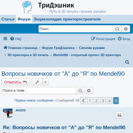
Статьи
Форум
Энциклопедия принтеростроителя
Поиск
Ра
FAQ
Регистрация
Вход
Главная страница
Форум ТриДэшника
Своими руками
3D принтеры и 3D печать
Mendel90 - открытый проект 3D принтера
П
о
Вопросы новичков от "А" до "Я" по Mendel90
и
Ответить
с
Поиск
Расширенный поиск
к
1
2
3
4
5
Пред.
Первое новое сообщение
• Сообщений: 69
AKDZG
Re: Вопросы новичков от "А" до "Я" по Mendel90