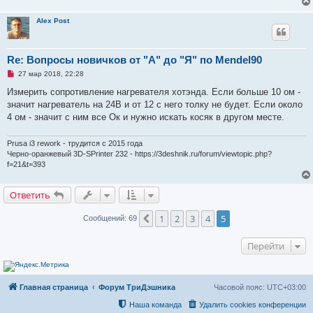
б
щ
Alex Post
е
н
и
е
Re: Вопросы новичков от "А" до "Я" по Mendel90
Н
27 мар 2018, 22:28
е
п
Измерить сопротивление нагревателя хотэнда. Если больше 10 ом -
р
значит нагреватель на 24В и от 12 с него толку не будет. Если около
о
ч
4 ом - значит с ним все Ок и нужно искать косяк в другом месте.
и
т
а
Prusa i3 rework - трудится с 2015 года
н
Черно-оранжевый 3D-SPrinter 232 - https://3deshnik.ru/forum/viewtopic.php?
н
f=21&t=393
о
е
с
о
Ответить
о
б
щ
1
2
3
4
5
Пред.
Сообщений: 69
е
н
и
Перейти
е
Главная страница
Форум ТриДэшника
Часовой пояс:
UTC+03:00
Наша команда
Удалить cookies конференции