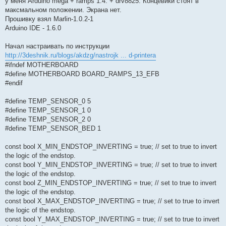
у меня Arduino mega + ramps 1.4. + drv8825. Концевики стоят в
и
и
максмальном положении. Экрана нет.
т
е
а
Прошивку взял Marlin-1.0.2-1
н
Arduino IDE - 1.6.0
н
о
е
Начал настраивать по инструкции
с
о
http://3deshnik.ru/blogs/akdzg/nastrojk ... d-printera
о
#ifndef MOTHERBOARD
б
щ
#define MOTHERBOARD BOARD_RAMPS_13_EFB
е
#endif
н
и
е
#define TEMP_SENSOR_0 5
#define TEMP_SENSOR_1 0
#define TEMP_SENSOR_2 0
#define TEMP_SENSOR_BED 1
const bool X_MIN_ENDSTOP_INVERTING = true; // set to true to invert
the logic of the endstop.
const bool Y_MIN_ENDSTOP_INVERTING = true; // set to true to invert
the logic of the endstop.
const bool Z_MIN_ENDSTOP_INVERTING = true; // set to true to invert
the logic of the endstop.
const bool X_MAX_ENDSTOP_INVERTING = true; // set to true to invert
the logic of the endstop.
const bool Y_MAX_ENDSTOP_INVERTING = true; // set to true to invert