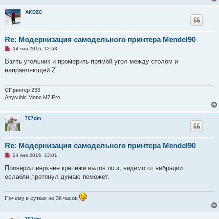
о
о
AKDZG
б
щ
е
н
Re: Модернизация самодельного принтера Mendel90
и
е
Н
24 янв 2016, 12:53
е
п
Взять угольник и промерить прямой угол между столом и
р
направляющей Z
о
ч
и
т
СПринтер 233
а
Anycubic Mono M7 Pro
н
н
о
707dm
е
с
о
о
б
Re: Модернизация самодельного принтера Mendel90
щ
е
Н
24 янв 2016, 13:01
н
е
и
п
Проверил верхние крепежи валов по з, видимо от вибрации
е
р
ослабли,протянул думаю поможет.
о
ч
и
т
Почему в сутках не 36 часов
а
н
н
707dm