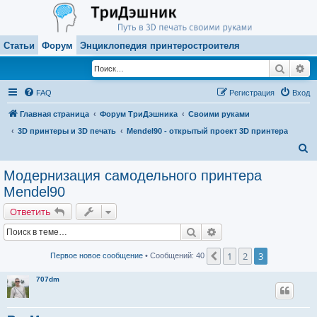
Статьи
Форум
Энциклопедия принтеростроителя
Поиск
Ра
FAQ
Регистрация
Вход
Главная страница
Форум ТриДэшника
Своими руками
3D принтеры и 3D печать
Mendel90 - открытый проект 3D принтера
П
о
Модернизация самодельного принтера
и
Mendel90
с
Ответить
к
Поиск
Расширенный поиск
1
2
3
Пред.
Первое новое сообщение
• Сообщений: 40
707dm