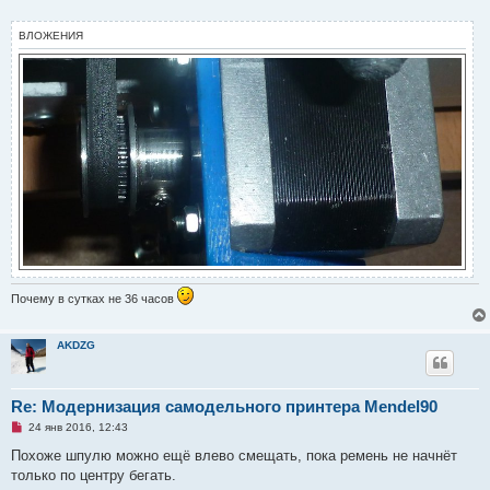
о
ч
и
ВЛОЖЕНИЯ
т
а
н
н
о
е
с
о
о
б
щ
е
н
и
е
Почему в сутках не 36 часов
AKDZG
Re: Модернизация самодельного принтера Mendel90
Н
24 янв 2016, 12:43
е
п
Похоже шпулю можно ещё влево смещать, пока ремень не начнёт
р
только по центру бегать.
о