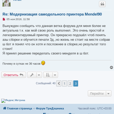
о
е
с
о
о
Re: Модернизация самодельного принтера Mendel90
б
щ
Н
05 ноя 2016, 11:58
е
е
н
п
Вынужден сообщить что данная ветка форума для меня более не
и
р
актуальна т.к. как мой свою роль выполнил. Это очень простой и
е
о
ч
легкоремонтируемый принтер. Он прекрасно подошёл чтоб понять
и
азы сборки и обучится печати 3д.,но жизнь не стоит на месте собрав
т
а
ш бот я понял что он хотя и посложнее в сборке,но результат того
н
стоил!
н
о
Я принял решение переделать своего менделя в ш бот.
е
с
о
Почему в сутках не 36 часов
о
б
щ
е
Ответить
н
и
1
2
3
Пред.
е
Сообщений: 40
Перейти
Главная страница
Форум ТриДэшника
Часовой пояс:
UTC+03:00