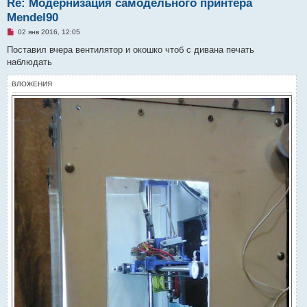
Re: Модернизация самодельного принтера
Mendel90
Н
02 янв 2016, 12:05
е
п
Поставил вчера вентилятор и окошко чтоб с дивана печать
р
наблюдать
о
ч
и
ВЛОЖЕНИЯ
т
а
н
н
о
е
с
о
о
б
щ
е
н
и
е