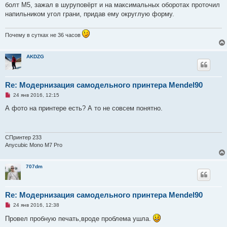
и
болт М5, зажал в шуруповёрт и на максимальных оборотах проточил
т
а
напильником угол грани, придав ему округлую форму.
н
н
о
Почему в сутках не 36 часов
е
с
о
о
AKDZG
б
щ
е
н
Re: Модернизация самодельного принтера Mendel90
и
е
Н
24 янв 2016, 12:15
е
п
А фото на принтере есть? А то не совсем понятно.
р
о
ч
и
т
СПринтер 233
а
Anycubic Mono M7 Pro
н
н
о
707dm
е
с
о
о
б
Re: Модернизация самодельного принтера Mendel90
щ
е
Н
24 янв 2016, 12:38
н
е
и
п
Провел пробную печать,вроде проблема ушла.
е
р