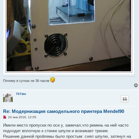
Почему в сутках не 36 часов
707dm
Re: Модернизация самодельного принтера Mendel90
Н
24 янв 2016, 12:05
е
п
Имели место пропуски по оси у, замечал,что ремень на ней часто
р
подходит вплотную к стенке шпули и возникает трение.
о
ч
Решение данной проблемы было простым: снял шпулю, затянул на