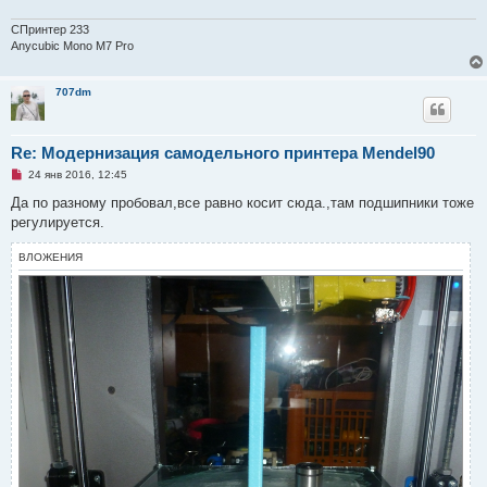
ч
и
т
СПринтер 233
а
Anycubic Mono M7 Pro
н
н
о
707dm
е
с
о
о
б
Re: Модернизация самодельного принтера Mendel90
щ
е
Н
24 янв 2016, 12:45
н
е
и
п
Да по разному пробовал,все равно косит сюда.,там подшипники тоже
е
р
регулируется.
о
ч
и
ВЛОЖЕНИЯ
т
а
н
н
о
е
с
о
о
б
щ
е
н
и
е