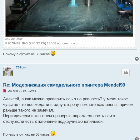
как то так
P1070482.JPG (280.32 КБ) 13068 просмотров
Почему в сутках не 36 часов
707dm
Re: Модернизация самодельного принтера Mendel90
Н
24 янв 2016, 12:51
е
п
Алексей, а как можно проверить ось з на ровность? у меня такое
р
чувство что все модэли в одну сторону немного наклонены.,причем
о
ч
раньше такого не замечал.
и
Периодически штангелем проверяю параллельность оси х
т
а
столу,если есть отклонение подкручиваю шпилькой.
н
н
о
Почему в сутках не 36 часов
е
с