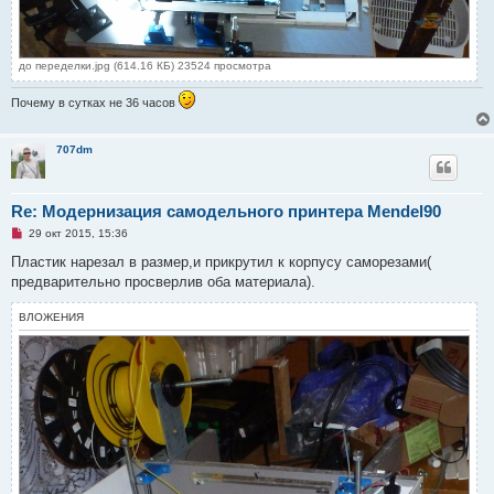
до переделки.jpg (614.16 КБ) 23524 просмотра
Почему в сутках не 36 часов
707dm
Re: Модернизация самодельного принтера Mendel90
Н
29 окт 2015, 15:36
е
п
Пластик нарезал в размер,и прикрутил к корпусу саморезами(
р
предварительно просверлив оба материала).
о
ч
и
ВЛОЖЕНИЯ
т
а
н
н
о
е
с
о
о
б
щ
е
н