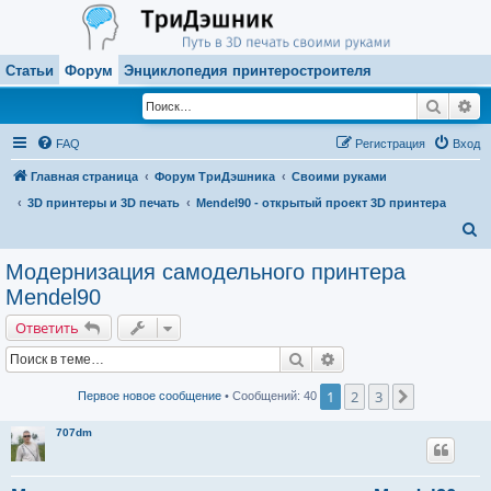
Статьи
Форум
Энциклопедия принтеростроителя
Поиск
Ра
FAQ
Регистрация
Вход
Главная страница
Форум ТриДэшника
Своими руками
3D принтеры и 3D печать
Mendel90 - открытый проект 3D принтера
П
о
Модернизация самодельного принтера
и
Mendel90
с
Ответить
к
Поиск
Расширенный поиск
1
2
3
След.
Первое новое сообщение
• Сообщений: 40
707dm