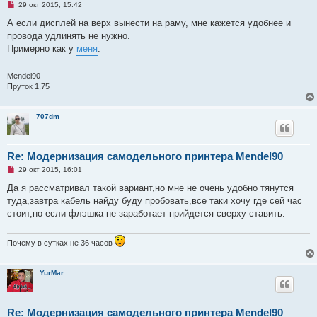
Н
29 окт 2015, 15:42
е
п
А если дисплей на верх вынести на раму, мне кажется удобнее и
р
провода удлинять не нужно.
о
ч
Примерно как у
меня
.
и
т
а
Mendel90
н
Пруток 1,75
н
о
е
с
707dm
о
о
б
щ
Re: Модернизация самодельного принтера Mendel90
е
н
Н
29 окт 2015, 16:01
и
е
е
п
Да я рассматривал такой вариант,но мне не очень удобно тянутся
р
туда,завтра кабель найду буду пробовать,все таки хочу где сей час
о
ч
стоит,но если флэшка не заработает прийдется сверху ставить.
и
т
а
Почему в сутках не 36 часов
н
н
о
е
YurMar
с
о
о
б
Re: Модернизация самодельного принтера Mendel90
щ