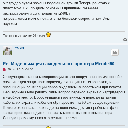
щ
экструдер,путем замены подающей трубки.Теперь работаю с
е
пластиком 1,75 по двум основным причинам: он более
н
и
распространен,и со стандартным(40Вт)
е
нагревателем можно печатать на большей скорости чем 3мм
прутком.
Почему в сутках не 36 часов
707dm
Re: Модернизация самодельного принтера Mendel90
Н
29 окт 2015, 04:38
е
п
Следующим этапом молернизации стало сооружение на имеющейся
р
раме из лдсп защитного корпуса,для защиты от сквозняков, и
о
ч
органищации вентиляции паров выделяемых поастмком при печати.
и
Необзодимо было решить один вопрос:перенос экрана с картридером
т
а
в удобное место. Вооружившись паяльником я порезал штатный
н
кабель жк экрана и кабелем utp наростил на 60 см существующий.
н
о
В итоге экран встал как надо,но вощникла другая проблема: флеш
е
картаперестала видится,печатать можно только с компьютера.
с
о
Данную проблему пока что решить не смог.
о
б
щ