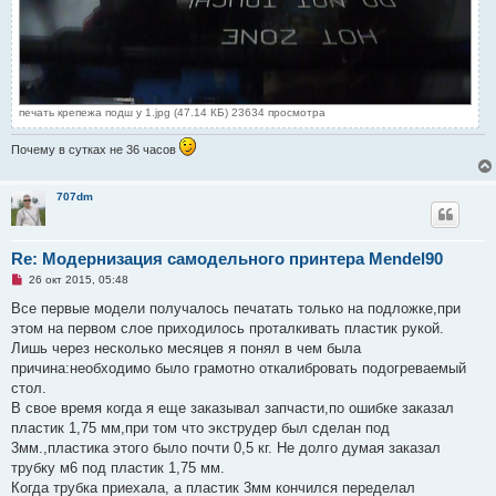
печать крепежа подш у 1.jpg (47.14 КБ) 23634 просмотра
Почему в сутках не 36 часов
707dm
Re: Модернизация самодельного принтера Mendel90
Н
26 окт 2015, 05:48
е
п
Все первые модели получалось печатать только на подложке,при
р
этом на первом слое приходилось проталкивать пластик рукой.
о
ч
Лишь через несколько месяцев я понял в чем была
и
причина:необходимо было грамотно откалибровать подогреваемый
т
а
стол.
н
В свое время когда я еще заказывал запчасти,по ошибке заказал
н
о
пластик 1,75 мм,при том что экструдер был сделан под
е
3мм.,пластика этого было почти 0,5 кг. Не долго думая заказал
с
о
трубку м6 под пластик 1,75 мм.
о
Когда трубка приехала, а пластик 3мм кончился переделал
б