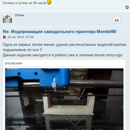
а
Почему в сутках не 36 часов
н
н
о
е
707dm
с
о
о
б
Re: Модернизация самодельного принтера Mendel90
щ
е
Н
24 окт 2015, 07:06
н
е
и
п
Одна из первых более менее удачно распечатанных моделей-крепеж
е
р
подшипников по оси Y.
о
ч
Данное изделие находится в работе уже в течении более полугода
и
т
ВЛОЖЕНИЯ
а
н
н
о
е
с
о
о
б
щ
е
н
и
е