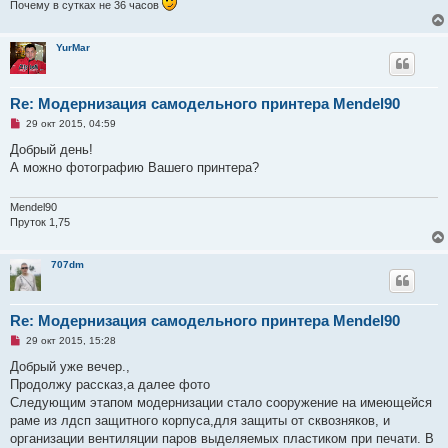
Почему в сутках не 36 часов
е
н
и
е
YurMar
Re: Модернизация самодельного принтера Mendel90
Н
29 окт 2015, 04:59
е
п
Добрый день!
р
А можно фотографию Вашего принтера?
о
ч
и
т
Mendel90
а
Пруток 1,75
н
н
о
707dm
е
с
о
о
б
Re: Модернизация самодельного принтера Mendel90
щ
е
Н
29 окт 2015, 15:28
н
е
и
п
Добрый уже вечер.,
е
р
Продолжу рассказ,а далее фото
о
ч
Следующим этапом модернизации стало сооружение на имеющейся
и
раме из лдсп защитного корпуса,для защиты от сквозняков, и
т
а
организации вентиляции паров выделяемых пластиком при печати. В
н