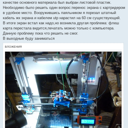
качестве основного материала был выбран листовой пластик.
н
о
Необходимо было решить один вопрос:перенос экрана с картридером
е
в удобное место. Вооружившись паяльником я порезал штатный
с
о
кабель жк экрана и кабелем utp нарастил на 60 см существующий.
о
В итоге экран встал как надо,но возникла другая проблема: флеш
б
щ
карта перестала видится,печатать можно только с компьютера.
е
Данную проблему пока что решить не смог.
н
и
В выходные буду заниматься
е
ВЛОЖЕНИЯ