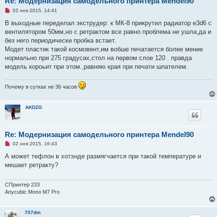
Re: Модернизация самодельного принтера Mendel90
н
Н
и
02 ноя 2015, 14:41
е
е
п
В выходные переделал экструдер: к МК-8 прикрутил радиатор е3d6 с
р
вентилятором 50мм,но с ретрактом все равно проблема не ушла,да и
о
ч
без него периодически пробка встает.
и
Модет пластик такой космовент,им вобше печатается более мение
т
а
нормально при 275 градусах,стол на первом слое 120 . правда
н
модель короьит при этом.,равняю края при печати шпателем.
н
о
е
с
Почему в сутках не 36 часов
о
о
б
AKDZG
щ
е
н
и
е
Re: Модернизация самодельного принтера Mendel90
Н
02 ноя 2015, 16:43
е
п
А может тефлон в хотэнде размягчается при такой температуре и
р
мешает ретракту?
о
ч
и
т
СПринтер 233
а
Anycubic Mono M7 Pro
н
н
о
707dm
е