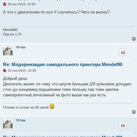
е
Н
29 окт 2015, 16:30
н
е
и
п
А что с двигателем по оси У случилось? Чего он вылез?
е
р
о
ч
и
т
Mendel90
а
Пруток 1,75
н
н
о
707dm
е
с
о
о
б
Re: Модернизация самодельного принтера Mendel90
щ
е
Н
02 ноя 2015, 10:26
н
е
и
п
Добрый день.
е
р
Двигатель вынес по тому что шпуля большая (29 зубьев)не доходил
о
ч
стол до концевика,подшипники тоже больше,там тоже крепеж
и
самопроектный,печатанный на фото выше как раз есть.
т
а
н
н
Почему в сутках не 36 часов
о
е
с
707dm
о
о
б
щ
е