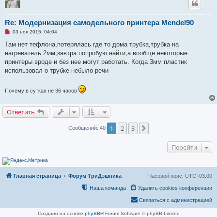
с
о
о
б
Re: Модернизация самодельного принтера Mendel90
щ
е
Н
03 ноя 2015, 04:04
н
е
и
п
Там нет тефлона,потерялась где то дома трубка,трубка на
е
р
нагреватель 2мм,завтра попробую найти,а вообще некоторые
о
ч
принтеры вроде и без нее могут работать. Когда 3мм пластик
и
использовал о трубке небыло речи
т
а
н
н
Почему в сутках не 36 часов
о
е
с
Ответить
о
о
б
1
2
3
След.
Сообщений: 40
щ
е
н
Перейти
и
е
Главная страница
Форум ТриДэшника
Часовой пояс:
UTC+03:00
Наша команда
Удалить cookies конференции
Связаться с администрацией
Создано на основе
phpBB
® Forum Software © phpBB Limited