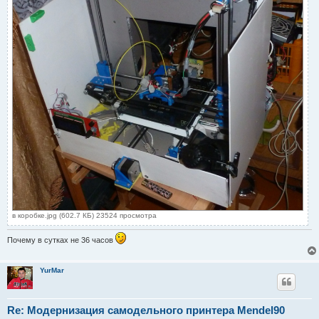
и
е
в коробке.jpg (602.7 КБ) 23524 просмотра
Почему в сутках не 36 часов
YurMar
Re: Модернизация самодельного принтера Mendel90