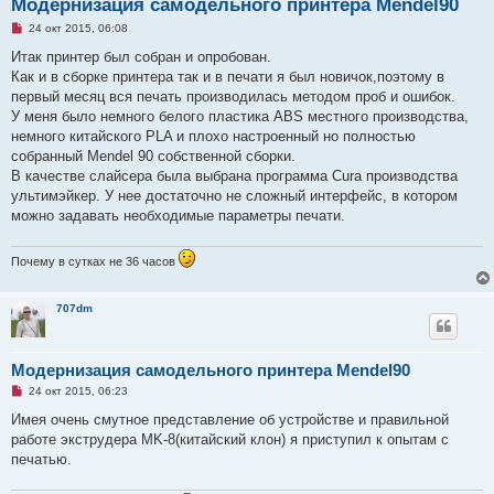
Модернизация самодельного принтера Mendel90
Н
24 окт 2015, 06:08
е
п
Итак принтер был собран и опробован.
р
Как и в сборке принтера так и в печати я был новичок,поэтому в
о
ч
первый месяц вся печать производилась методом проб и ошибок.
и
У меня было немного белого пластика ABS местного производства,
т
а
немного китайского PLA и плохо настроенный но полностью
н
собранный Mendel 90 собственной сборки.
н
о
В качестве слайсера была выбрана программа Cura производства
е
ультимэйкер. У нее достаточно не сложный интерфейс, в котором
с
о
можно задавать необходимые параметры печати.
о
б
щ
Почему в сутках не 36 часов
е
н
и
е
707dm
Модернизация самодельного принтера Mendel90
Н
24 окт 2015, 06:23
е
п
Имея очень смутное представление об устройстве и правильной
р
работе экструдера MK-8(китайский клон) я приступил к опытам с
о
ч
печатью.
и
т