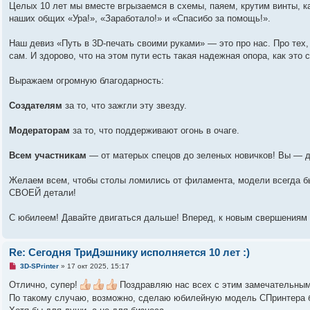
а
Целых 10 лет мы вместе вгрызаемся в схемы, паяем, крутим винты, ка
н
наших общих «Ура!», «Заработало!» и «Спасибо за помощь!».
н
о
е
Наш девиз «Путь в 3D-печать своими руками» — это про нас. Про тех, 
с
о
сам. И здорово, что на этом пути есть такая надежная опора, как это 
о
б
щ
Выражаем огромную благодарность:
е
н
и
Создателям
за то, что зажгли эту звезду.
е
Модераторам
за то, что поддерживают огонь в очаге.
Всем участникам
— от матерых спецов до зеленых новичков! Вы — д
Желаем всем, чтобы столы ломились от филамента, модели всегда бы
СВОЕЙ детали!
С юбилеем! Давайте двигаться дальше! Вперед, к новым свершениям 
Re: Сегодня ТриДэшнику исполняется 10 лет :)
Н
3D-SPrinter
»
17 окт 2025, 15:17
е
п
Отлично, супер!
Поздравляю нас всех с этим замечательны
р
По такому случаю, возможно, сделаю юбилейную модель СПринтера бе
о
ч