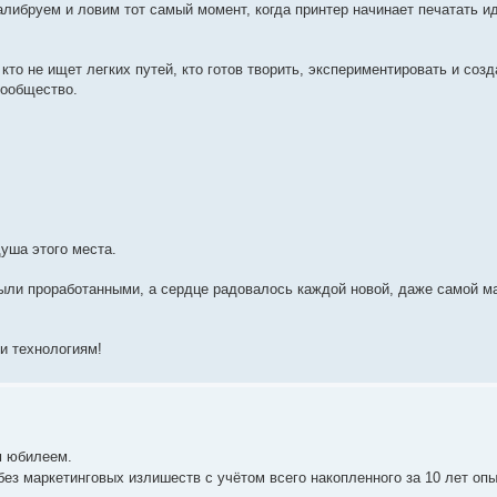
либруем и ловим тот самый момент, когда принтер начинает печатать ид
кто не ищет легких путей, кто готов творить, экспериментировать и соз
сообщество.
уша этого места.
ли проработанными, а сердце радовалось каждой новой, даже самой ма
и технологиям!
м юбилеем.
з маркетинговых излишеств с учётом всего накопленного за 10 лет оп