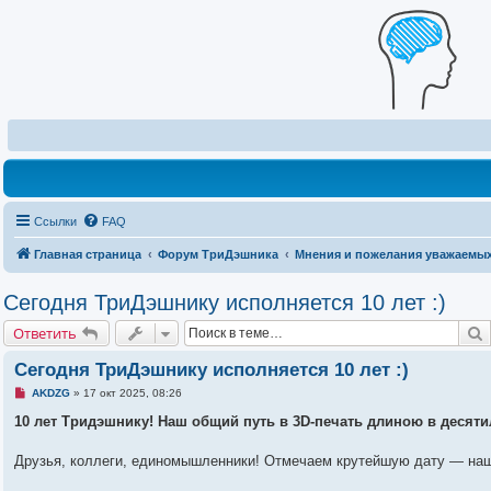
Ссылки
FAQ
Главная страница
Форум ТриДэшника
Мнения и пожелания уважаемых
Сегодня ТриДэшнику исполняется 10 лет :)
Ответить
Сегодня ТриДэшнику исполняется 10 лет :)
Н
AKDZG
»
17 окт 2025, 08:26
е
п
10 лет Тридэшнику! Наш общий путь в 3D-печать длиною в десяти
р
о
ч
Друзья, коллеги, единомышленники! Отмечаем крутейшую дату — наш
и
т