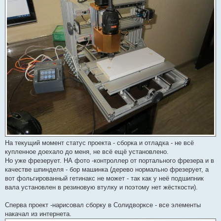
На текущий момент статус проекта - сборка и отладка - не всё
купленное доехало до меня, не всё ещё установлено.
Но уже фрезерует. НА фото -контроллер от портального фрезера и в
качестве шпинделя - бор машинка (дерево нормально фрезерует, а
вот фольгированный гетинакс не может - так как у неё подшипник
вала установлен в резиновую втулку и поэтому нет жёсткости).
Сперва проект -нарисовал сборку в Солидворксе - все элементы
накачал из интернета.