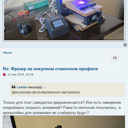
Vikent
Re: Фрезер на покупном станочном профиле
Н
12 янв 2026, 16:18
е
п
р
Lenivo
писал(а):
↑
о
ч
фрезеровка фольгированного материала
и
т
а
Только для плат самоделка предназначается? Или есть намерение
н
попробовать погрызть алюминий? Рама-то неплохая получилась, а
н
о
кронштейны для алюмишки не слабоваты будут?
е
с
о
о