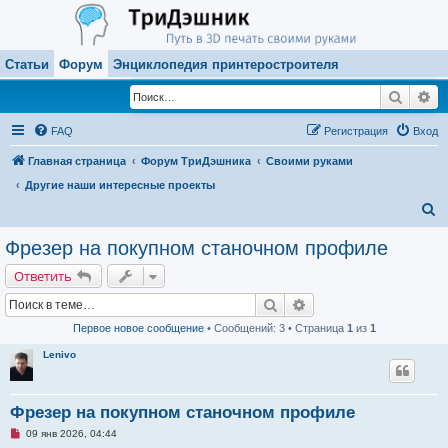
Статьи
Форум
Энциклопедия принтеростроителя
Поиск
Ра
FAQ
Регистрация
Вход
Главная страница
Форум ТриДэшника
Своими руками
Другие наши интересные проекты
П
о
Фрезер на покупном станочном профиле
и
Ответить
с
Поиск
Расширенный поиск
к
Первое новое сообщение
• Сообщений: 3 • Страница
1
из
1
Lenivo
Фрезер на покупном станочном профиле
Н
09 янв 2026, 04:44
е