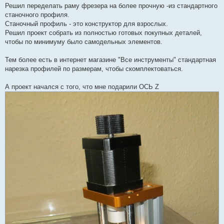
п
Решил переделать раму фрезера на более прочную -из стандартного
р
станочного профиля.
о
ч
Станочный профиль - это конструктор для взрослых.
и
Решил проект собрать из полностью готовых покупных деталей,
т
а
чтобы по минимуму было самодельных элементов.
н
н
о
Тем более есть в интернет магазине "Все инструменты" стандартная
е
нарезка профилей по размерам, чтобы скомплектоваться.
с
о
о
А проект начался с того, что мне подарили ОСЬ Z
б
щ
е
н
и
е