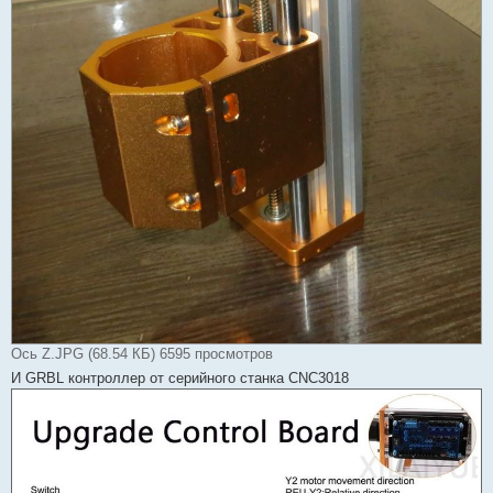
Ось Z.JPG (68.54 КБ) 6595 просмотров
И GRBL контроллер от серийного станка CNC3018