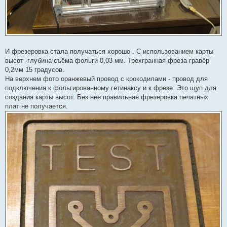
И фрезеровка стала получаться хорошо . С использованием карты
высот -глубина съёма фольги 0,03 мм. Трехгранная фреза гравёр
0,2мм 15 градусов.
На верхнем фото оранжевый провод с крокодилами - провод для
подключения к фольгированному гетинаксу и к фрезе. Это щуп для
создания карты высот. Без неё правильная фрезеровка печатных
плат не получается.