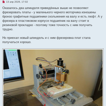
Н
13 апр 2026, 17:02
е
п
Оказалось два шпинделя приведённых выше не позволяют
р
фрезеровать платы - у маленького черного моторчика изношены
о
ч
бронзо графитные подшипники скольжения на валу и есть люфт. А у
и
фрезера в пластиковом корпусе подшипник на валу стоит в
т
а
резиновой прокладке - поэтому тоже точность с ним получить
н
трудно.
н
о
е
Но приехал новый шпиндель и с ним фрезеровка плат стала
с
о
получаться хорошо.
о
б
щ
е
н
и
е