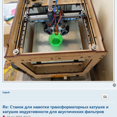
lopuh
Re: Станок для намотки трансформаторных катушек и
катушек индуктивности для акустических фильтров
Н
13 дек 2019, 02:14