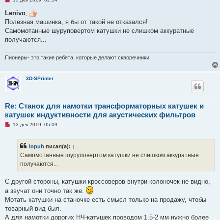
е
п
Lenivo
,
р
Полезная машинка, я бы от такой не отказался!
о
ч
Самомотанные шуруповертом катушки не слишком аккуратные
и
получаются...
т
а
н
Пионеры- это такие ребята, которые делают скворечники.
н
о
е
с
3D-SPrinter
о
о
б
щ
Re: Станок для намотки трансформаторных катушек и
е
н
катушек индуктивности для акустических фильтров
и
е
Н
13 дек 2019, 05:09
е
п
р
lopuh
писал(а):
↑
о
ч
Самомотанные шуруповертом катушки не слишком аккуратные
и
получаются...
т
а
н
С другой стороны, катушки кроссоверов внутри колоночек не видно,
н
о
а звучат они точно так же.
е
Мотать катушки на станочке есть смысл только на продажу, чтобы
с
о
товарный вид был.
о
А для намотки дорогих НЧ-катушек проводом 1.5-2 мм нужно более
б