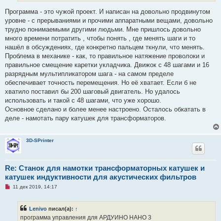
Программа - это чужой проект. И написан на довольно продвинутом
уровне - с прерываниями и прочими аппаратными вещами, довольно
трудно понимаемыми другими людьми. Мне пришлось довольно
много времени потратить , чтобы понять , где менять шаги и то
нашёл в обсуждениях, где конкретно пальцем ткнули, что менять.
Проблема в механике - как, то правильное натяжение проволоки и
правильное смещение каретки укладчика. Движок с 48 шагами и 16
разрядным мультипликатором шага - на самом пределе
обеспечивает точность перемещения. Но её хватает. Если б не
хватило поставил бы 200 шаговый двигатель. Но удалось
использовать и такой с 48 шагами, что уже хорошо.
Основное сделано и более менее настроено. Осталось обкатать в
деле - намотать пару катушек для трансформаторов.
3D-SPrinter
Re: Станок для намотки трансформаторных катушек и
катушек индуктивности для акустических фильтров
Н
11 дек 2019, 14:17
е
п
р
Lenivo
писал(а):
↑
о
ч
программа управления для АРДУИНО НАНО 3