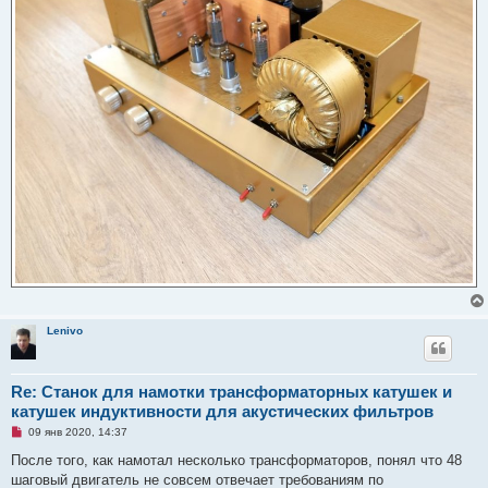
Lenivo
Re: Станок для намотки трансформаторных катушек и
катушек индуктивности для акустических фильтров
Н
09 янв 2020, 14:37
е
п
После того, как намотал несколько трансформаторов, понял что 48
р
шаговый двигатель не совсем отвечает требованиям по
о