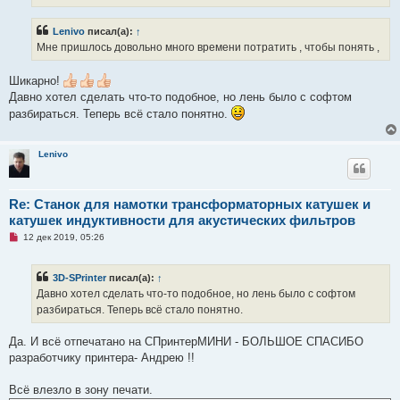
и
т
а
Lenivo
писал(а):
↑
н
н
Мне пришлось довольно много времени потратить , чтобы понять ,
о
е
с
Шикарно!
о
Давно хотел сделать что-то подобное, но лень было с софтом
о
б
разбираться. Теперь всё стало понятно.
щ
е
н
и
Lenivo
е
Re: Станок для намотки трансформаторных катушек и
катушек индуктивности для акустических фильтров
Н
12 дек 2019, 05:26
е
п
р
3D-SPrinter
писал(а):
↑
о
ч
Давно хотел сделать что-то подобное, но лень было с софтом
и
разбираться. Теперь всё стало понятно.
т
а
н
Да. И всё отпечатано на СПринтерМИНИ - БОЛЬШОЕ СПАСИБО
н
о
разработчику принтера- Андрею !!
е
с
о
Всё влезло в зону печати.
о