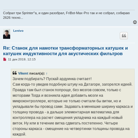
о
ч
и
т
Собрал три Sprinter"а, и один разобрал, FriBot-Max-Pro так и не собрал, собираю
а
2626 техно...
н
н
о
Lenivo
е
с
о
о
б
Re: Станок для намотки трансформаторных катушек и
щ
катушек индуктивности для акустических фильтров
е
н
Н
11 дек 2019, 12:15
и
е
е
п
р
Vikent
писал(а):
↑
о
ч
Зачем подбирать? Пускай ардуинка считает!
и
Сам когда-то увидев подобную штуку на Датагоре, загорелся идеей.
т
а
Правда там был станок попроще, без мозгов совсем, только с
н
моторами Тогда и возникла идея добавить мозги на
н
о
микроконтроллере, которые не только считали бы витки, но и
е
укладывали бы провод сами. Задавать в менюшке ширину каркаса и
с
о
толщину провода - а дальше элементарная математика для
о
контроллера на расчет смещения укладчика на каждый новый
б
щ
виток. Ну или в течение витка сдвигать постепенно. Четыре
е
стороны каркаса - смещение на четвертинки толщины провода на
н
и
каждой.
е