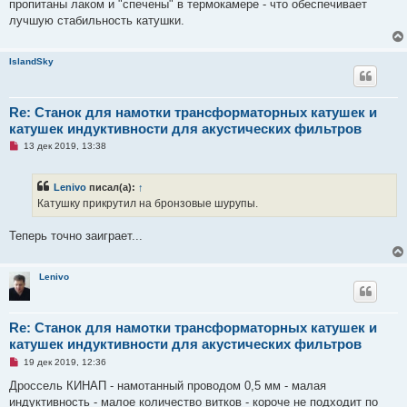
пропитаны лаком и "спечены" в термокамере - что обеспечивает
о
ч
лучшую стабильность катушки.
и
т
а
IslandSky
н
н
о
е
с
Re: Станок для намотки трансформаторных катушек и
о
катушек индуктивности для акустических фильтров
о
б
Н
13 дек 2019, 13:38
щ
е
е
п
н
р
и
Lenivo
писал(а):
↑
о
е
ч
Катушку прикрутил на бронзовые шурупы.
и
т
а
Теперь точно заиграет...
н
н
о
е
Lenivo
с
о
о
б
Re: Станок для намотки трансформаторных катушек и
щ
катушек индуктивности для акустических фильтров
е
н
Н
19 дек 2019, 12:36
и
е
е
п
Дроссель КИНАП - намотанный проводом 0,5 мм - малая
р
индуктивность - малое количество витков - короче не подходит по
о