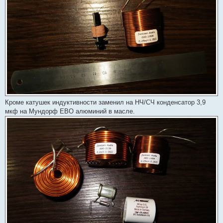
Кроме катушек индуктивности заменил на НЧ/СЧ конденсатор 3,9
мкф на Мундорф ЕВО алюминий в масле.