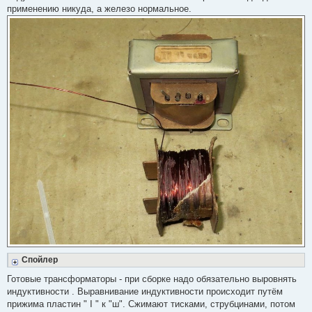
ч
применению никуда, а железо нормальное.
и
т
а
н
н
о
е
с
о
о
б
щ
е
н
и
е
Спойлер
Готовые трансформаторы - при сборке надо обязательно выровнять
индуктивности . Выравнивание индуктивности происходит путём
прижима пластин " I " к "ш". Сжимают тисками, струбцинами, потом