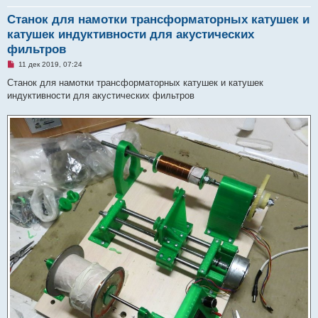
Станок для намотки трансформаторных катушек и
катушек индуктивности для акустических
фильтров
Н
11 дек 2019, 07:24
е
п
Станок для намотки трансформаторных катушек и катушек
р
индуктивности для акустических фильтров
о
ч
и
т
а
н
н
о
е
с
о
о
б
щ
е
н
и
е