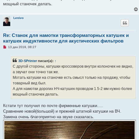
щ
мощный станочек делать.
е
н
и
е
Lenivo
Re: Станок для намотки трансформаторных катушек и
катушек индуктивности для акустических фильтров
Н
13 дек 2019, 08:27
е
п
р
3D-SPrinter
писал(а):
↑
о
ч
С другой стороны, катушки кроссоверов внутри колоночек не видно,
и
а звучат они точно так же.
т
а
Мотать катушки на станочке есть смысл только на продажу, чтобы
н
товарный вид был.
н
о
А для намотки дорогих НЧ-катушек проводом 1.5-2 мм нужно более
е
мощный станочек делать.
с
о
о
Кстати тут получил по почте фирменные катушки.....
б
щ
Сравнение новой(большой) и прежней штатной катушки на ВЧ.
е
Замена очень благоприятно на звуке сказалась.
н
и
е