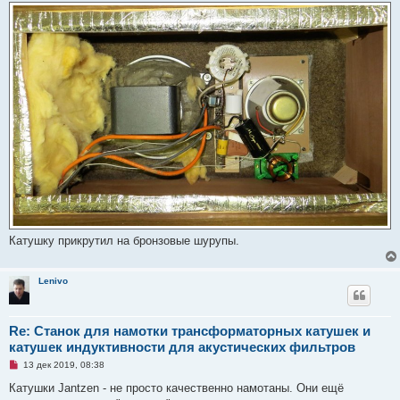
Катушку прикрутил на бронзовые шурупы.
Lenivo
Re: Станок для намотки трансформаторных катушек и
катушек индуктивности для акустических фильтров
Н
13 дек 2019, 08:38
е
п
Катушки Jantzen - не просто качественно намотаны. Они ещё
р