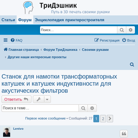
Статьи
Форум
Энциклопедия принтеростроителя
Поиск
Ра
FAQ
Регистрация
Вход
Главная страница
Форум ТриДэшника
Своими руками
Другие наши интересные проекты
П
о
Станок для намотки трансформаторных
и
катушек и катушек индуктивности для
с
акустических фильтров
к
Ответить
Поиск
Расширенный поиск
1
2
След.
Первое новое сообщение
• Сообщений: 27
Lenivo