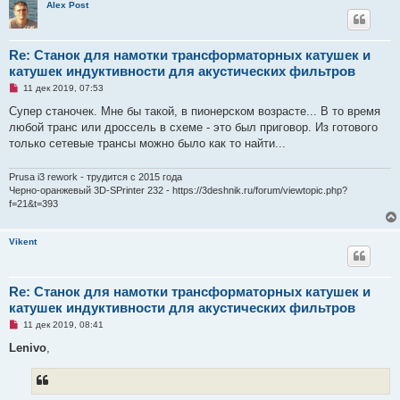
Alex Post
Re: Станок для намотки трансформаторных катушек и
катушек индуктивности для акустических фильтров
Н
11 дек 2019, 07:53
е
п
Супер станочек. Мне бы такой, в пионерском возрасте... В то время
р
любой транс или дроссель в схеме - это был приговор. Из готового
о
ч
только сетевые трансы можно было как то найти...
и
т
а
Prusa i3 rework - трудится с 2015 года
н
Черно-оранжевый 3D-SPrinter 232 - https://3deshnik.ru/forum/viewtopic.php?
н
f=21&t=393
о
е
с
о
Vikent
о
б
щ
е
Re: Станок для намотки трансформаторных катушек и
н
и
катушек индуктивности для акустических фильтров
е
Н
11 дек 2019, 08:41
е
п
Lenivo
,
р
о
ч
и
т