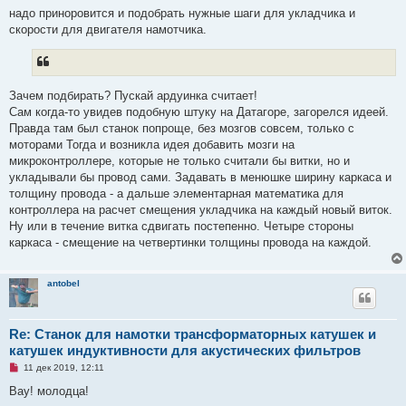
а
надо приноровится и подобрать нужные шаги для укладчика и
н
скорости для двигателя намотчика.
н
о
е
с
о
о
Зачем подбирать? Пускай ардуинка считает!
б
щ
Сам когда-то увидев подобную штуку на Датагоре, загорелся идеей.
е
Правда там был станок попроще, без мозгов совсем, только с
н
и
моторами Тогда и возникла идея добавить мозги на
е
микроконтроллере, которые не только считали бы витки, но и
укладывали бы провод сами. Задавать в менюшке ширину каркаса и
толщину провода - а дальше элементарная математика для
контроллера на расчет смещения укладчика на каждый новый виток.
Ну или в течение витка сдвигать постепенно. Четыре стороны
каркаса - смещение на четвертинки толщины провода на каждой.
antobel
Re: Станок для намотки трансформаторных катушек и
катушек индуктивности для акустических фильтров
Н
11 дек 2019, 12:11
е
п
Вау! молодца!
р