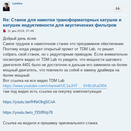
Lenivo
Re: Станок для намотки трансформаторных катушек и
катушек индуктивности для акустических фильтров
Н
11 дек 2019, 07:48
е
п
Добрый день всем.
р
Самое трудное в намоточном станке это программное обеспечение.
о
ч
Поэтому когда увидел открытый проект от TDM Lab, то решил
и
собрать свой станок, но с редукторным приводом. Если внимательно
т
а
посмотрите видео от TDM Lab то увидите, что мощности шагового
н
двигателя 4401 было не достаточно и дальше его заменили на более
н
о
мощный двигатель, что повлекло за собой и замену драйвера на
е
более мощный.
с
о
Вот ссылка на все видео TDM Lab
о
https://www.youtube.com/channel/UC1eJHT ... 5VBr1KaORA
б
щ
там под видео есть ссылки на покупку комплектующих
е
н
и
https://youtu.be/fHNrOkgSCnA
е
https://youtu.be/o_f3Sf8Vp78
Ссылка на модели и прошивку оригинального станка