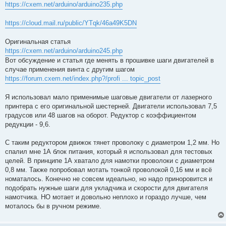
https://cxem.net/arduino/arduino235.php
https://cloud.mail.ru/public/YTqk/46a49K5DN
Оригинальная статья
https://cxem.net/arduino/arduino245.php
Вот обсуждение и статья где менять в прошивке шаги двигателей в
случае применения винта с другим шагом
https://forum.cxem.net/index.php?/profi ... topic_post
Я использовал мало применимые шаговые двигатели от лазерного
принтера с его оригинальной шестерней. Двигатели использовал 7,5
градусов или 48 шагов на оборот. Редуктор с коэффициентом
редукции - 9,6.
С таким редуктором движок тянет проволоку с диаметром 1,2 мм. Но
спалил мне 1А блок питания, который я использовал для тестовых
целей. В принципе 1А хватало для намотки проволоки с диаметром
0,8 мм. Также попробовал мотать тонкой проволокой 0,16 мм и всё
номаталось. Конечно не совсем идеально, но надо приноровится и
подобрать нужные шаги для укладчика и скорости для двигателя
намотчика. НО мотает и довольно неплохо и гораздо лучше, чем
моталось бы в ручном режиме.