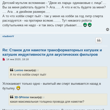
н
Детский мультик вспоминаю - "Двое из ларца- одинаковые с лица"....
н
о
Вы за меня работать будете ?- Ага...... А что и есть будете за меня?
е
.... Ага ...в двойном размере.....
с
о
А то что хобби спирт пьёт - так у меня на хобби за год литр спирта
о
расходуется - на протирки всякие........ Тут никакого робота
б
щ
собутыльника не надо - и так весь спирт убывает......
е
н
и
е
vladimirV
Re: Станок для намотки трансформаторных катушек и
катушек индуктивности для акустических фильтров
Н
14 янв 2020, 18:18
е
п
р
Lenivo
писал(а):
↑
о
ч
А то что хобби спирт пьёт
и
т
а
Успокаивает только одно - выпитый им спирт выливается назад в
н
бутылку.
н
о
е
3D-SPrinter
писал(а):
↑
с
о
какая максимальная толщина провода для намотки?
о
б
щ