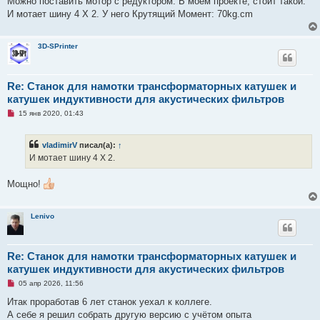
Можно поставить мотор с редуктором. В моем проекте, стоит такой.
е
И мотает шину 4 Х 2. У него Крутящий Момент: 70kg.cm
н
и
е
3D-SPrinter
Re: Станок для намотки трансформаторных катушек и
катушек индуктивности для акустических фильтров
Н
15 янв 2020, 01:43
е
п
р
vladimirV
писал(а):
↑
о
ч
И мотает шину 4 Х 2.
и
т
а
Мощно!
н
н
о
е
Lenivo
с
о
о
б
Re: Станок для намотки трансформаторных катушек и
щ
е
катушек индуктивности для акустических фильтров
н
Н
05 апр 2026, 11:56
и
е
е
п
Итак проработав 6 лет станок уехал к коллеге.
р
А себе я решил собрать другую версию с учётом опыта
о