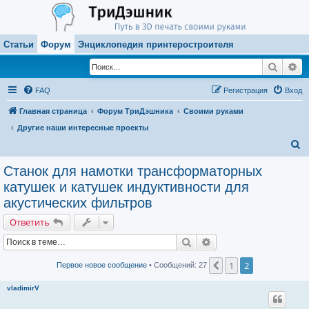
Статьи
Форум
Энциклопедия принтеростроителя
Поиск
Ра
FAQ
Регистрация
Вход
Главная страница
Форум ТриДэшника
Своими руками
Другие наши интересные проекты
П
о
Станок для намотки трансформаторных
и
катушек и катушек индуктивности для
с
акустических фильтров
к
Ответить
Поиск
Расширенный поиск
1
2
Пред.
Первое новое сообщение
• Сообщений: 27
vladimirV