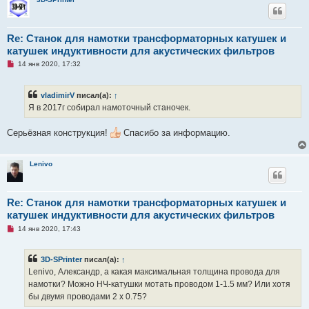
н
о
е
с
Re: Станок для намотки трансформаторных катушек и
о
катушек индуктивности для акустических фильтров
о
б
Н
14 янв 2020, 17:32
щ
е
е
п
н
р
и
vladimirV
писал(а):
↑
о
е
ч
Я в 2017г собирал намоточный станочек.
и
т
а
Серьёзная конструкция!
Спасибо за информацию.
н
н
о
е
Lenivo
с
о
о
б
Re: Станок для намотки трансформаторных катушек и
щ
е
катушек индуктивности для акустических фильтров
н
Н
14 янв 2020, 17:43
и
е
е
п
р
3D-SPrinter
писал(а):
↑
о
ч
Lenivo, Александр, а какая максимальная толщина провода для
и
намотки? Можно НЧ-катушки мотать проводом 1-1.5 мм? Или хотя
т
а
бы двумя проводами 2 х 0.75?
н