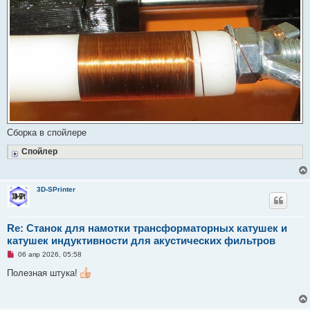
Сборка в спойлере
Спойлер
3D-SPrinter
Re: Станок для намотки трансформаторных катушек и
катушек индуктивности для акустических фильтров
Н
06 апр 2026, 05:58
е
п
Полезная штука!
р
о
ч
и