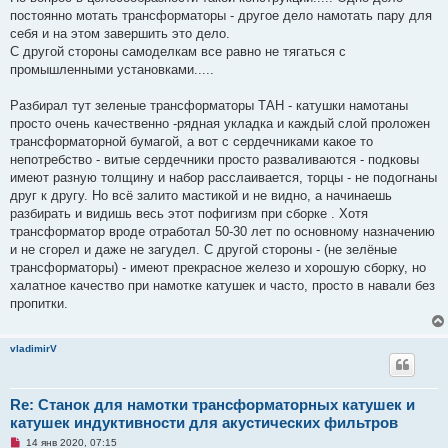
о
постоянно мотать трансформаторы - другое дело намотать пару для
о
себя и на этом завершить это дело.
б
щ
С другой стороны самоделкам все равно не тягаться с
е
промышленными установками.....
н
и
е
Разбирал тут зеленые трансформаторы ТАН - катушки намотаны
просто очень качественно -рядная укладка и каждый слой проложен
трансформаторной бумагой, а вот с сердечниками какое то
непотребство - витые сердечники просто разваливаются - подковы
имеют разную толщину и набор расслаивается, торцы - не подогнаны
друг к другу. Но всё залито мастикой и не видно, а начинаешь
разбирать и видишь весь этот пофигизм при сборке . Хотя
трансформатор вроде отработал 50-30 лет по основному назначению
и не сгорел и даже не загудел. С другой стороны - (не зелёные
трансформаторы) - имеют прекрасное железо и хорошую сборку, но
халатное качество при намотке катушек и часто, просто в навали без
пропитки.
vladimirV
Re: Станок для намотки трансформаторных катушек и
катушек индуктивности для акустических фильтров
Н
14 янв 2020, 07:15