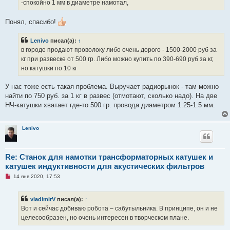
ч
-спокойно 1 мм в диаметре намотал,
и
т
а
Понял, спасибо!
н
н
о
Lenivo
писал(а):
↑
е
в городе продают проволоку либо очень дорого - 1500-2000 руб за
с
о
кг при развеске от 500 гр. Либо можно купить по 390-690 руб за кг,
о
но катушки по 10 кг
б
щ
е
У нас тоже есть такая проблема. Выручает радиорынок - там можно
н
и
найти по 750 руб. за 1 кг в развес (отмотают, сколько надо). На две
е
НЧ-катушки хватает где-то 500 гр. провода диаметром 1.25-1.5 мм.
Lenivo
Re: Станок для намотки трансформаторных катушек и
катушек индуктивности для акустических фильтров
Н
14 янв 2020, 17:53
е
п
р
vladimirV
писал(а):
↑
о
ч
Вот и сейчас добиваю робота – сабутыльника. В принципе, он и не
и
целесообразен, но очень интересен в творческом плане.
т
а