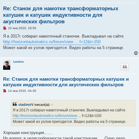
Re: Станок для намотки трансформаторных
катушек и катушек индуктивности для
акустических фильтров
Н
10 янв 2020, 18:50
е
п
Я в 2017г собирал намоточный станочек. Выкладывал на сайте
р
http://horizontautomatics.ru/forum/view ... f=12&t=150
о
ч
Может какой из узлов пригодится. Видео работы на 5 странице.
и
т
а
н
Lenivo
н
о
е
с
Re: Станок для намотки трансформаторных катушек и
о
катушек индуктивности для акустических фильтров
о
б
Н
14 янв 2020, 04:30
щ
е
е
п
н
р
и
vladimirV
писал(а):
↑
о
е
ч
Я в 2017г собирал намоточный станочек. Выкладывал на сайте
и
http://horizontautomatics.ru/forum/view
... f=12&t=150
т
а
Может какой из узлов пригодится. Видео работы на 5 странице.
н
н
о
Хорошая конструкция.......
е
Но вопрос в целесообразности такой конструкции..... Одно дело
с