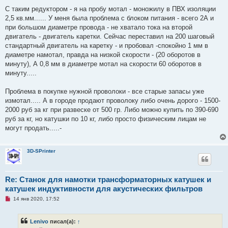
н
о
С таким редуктором - я на пробу мотал - моножилу в ПВХ изоляции
е
2,5 кв.мм...... У меня была проблема с блоком питания - всего 2А и
с
о
при большом диаметре провода - не хватало тока на второй
о
двигатель - двигатель каретки. Сейчас переставил на 200 шаговый
б
щ
стандартный двигатель на каретку - и пробовал -спокойно 1 мм в
е
диаметре намотал, правда на низкой скорости - (20 оборотов в
н
и
минуту), А 0,8 мм в диаметре мотал на скорости 60 оборотов в
е
минуту.....
Проблема в покупке нужной проволоки - все старые запасы уже
измотал..... А в городе продают проволоку либо очень дорого - 1500-
2000 руб за кг при развеске от 500 гр. Либо можно купить по 390-690
руб за кг, но катушки по 10 кг, либо просто физическим лицам не
могут продать.....-
3D-SPrinter
Re: Станок для намотки трансформаторных катушек и
катушек индуктивности для акустических фильтров
Н
14 янв 2020, 17:52
е
п
р
Lenivo
писал(а):
↑
о