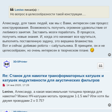
е
п
р
Lenivo
писал(а):
↑
о
ч
Но вопрос в целесообразности такой конструкции.....
и
т
а
Александр, для таких людей, как мы с Вами, интересен сам процесс
н
конструирования. Возможность получить огромное удовольствие от
н
о
любимого занятия. Заставить мозги поработать. В процессе,
е
получить новые знания. И, когда это начинает все крутиться,
с
о
выполнять поставленную задачу, это вершина блаженства.
о
Вот и сейчас добиваю робота – сабутыльника. В принципе, он и не
б
щ
целесообразен, но очень интересен в творческом плане.
е
н
и
е
3D-SPrinter
Re: Станок для намотки трансформаторных катушек и
катушек индуктивности для акустических фильтров
Н
14 янв 2020, 17:26
е
п
Lenivo
, Александр, а какая максимальная толщина провода для
р
намотки? Можно НЧ-катушки мотать проводом 1-1.5 мм? Или хотя бы
о
ч
двумя проводами 2 х 0.75?
и
т
а
н
3D-SPrinter