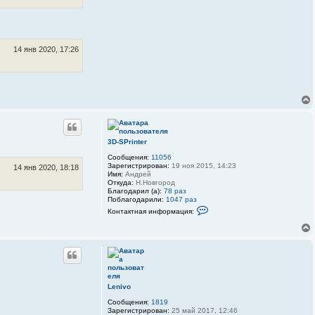
n
t
e
r
14 янв 2020, 17:26
3D-SPrinter
Сообщения:
11056
Зарегистрирован:
19 ноя 2015, 14:23
14 янв 2020, 18:18
Имя:
Андрей
Откуда:
Н.Новгород
Благодарил (а):
78 раз
Поблагодарили:
1047 раз
К
Контактная информация:
о
н
т
а
к
т
н
а
я
Lenivo
и
н
Сообщения:
1819
ф
Зарегистрирован:
25 май 2017, 12:46