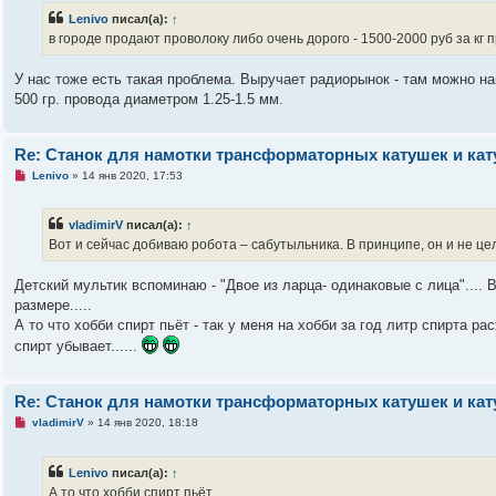
о
Lenivo
писал(а):
↑
е
в городе продают проволоку либо очень дорого - 1500-2000 руб за кг пр
с
о
о
У нас тоже есть такая проблема. Выручает радиорынок - там можно найт
б
щ
500 гр. провода диаметром 1.25-1.5 мм.
е
н
и
е
Re: Станок для намотки трансформаторных катушек и ка
Н
Lenivo
»
14 янв 2020, 17:53
е
п
р
vladimirV
писал(а):
↑
о
ч
Вот и сейчас добиваю робота – сабутыльника. В принципе, он и не це
и
т
а
Детский мультик вспоминаю - "Двое из ларца- одинаковые с лица".... Вы 
н
размере.....
н
о
А то что хобби спирт пьёт - так у меня на хобби за год литр спирта рас
е
спирт убывает......
с
о
о
б
Re: Станок для намотки трансформаторных катушек и ка
щ
е
Н
vladimirV
»
14 янв 2020, 18:18
н
е
и
п
е
р
Lenivo
писал(а):
↑
о
ч
А то что хобби спирт пьёт