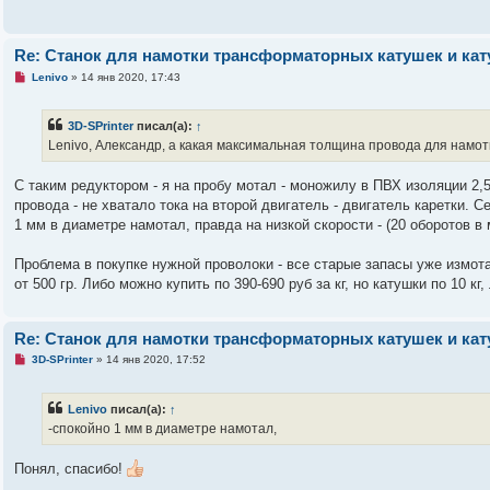
н
о
е
с
Re: Станок для намотки трансформаторных катушек и ка
о
о
Н
Lenivo
»
14 янв 2020, 17:43
б
е
щ
п
е
р
3D-SPrinter
писал(а):
↑
н
о
и
ч
Lenivo, Александр, а какая максимальная толщина провода для намот
е
и
т
а
С таким редуктором - я на пробу мотал - моножилу в ПВХ изоляции 2,5
н
провода - не хватало тока на второй двигатель - двигатель каретки. 
н
о
1 мм в диаметре намотал, правда на низкой скорости - (20 оборотов в 
е
с
о
Проблема в покупке нужной проволоки - все старые запасы уже измотал
о
от 500 гр. Либо можно купить по 390-690 руб за кг, но катушки по 10 кг
б
щ
е
н
Re: Станок для намотки трансформаторных катушек и ка
и
е
Н
3D-SPrinter
»
14 янв 2020, 17:52
е
п
р
Lenivo
писал(а):
↑
о
ч
-спокойно 1 мм в диаметре намотал,
и
т
а
Понял, спасибо!
н
н