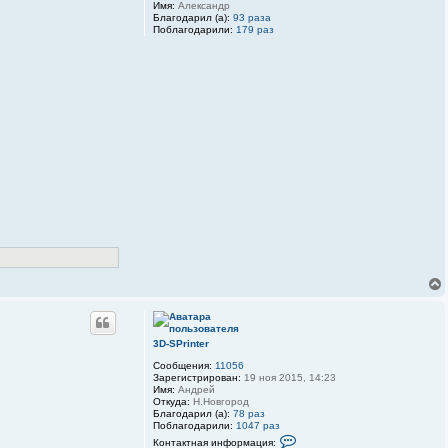
о
Имя:
Александр
р
Благодарил (а):
93 раза
м
Поблагодарили:
179 раз
а
ц
и
я
п
о
л
ь
з
о
в
а
т
е
л
я
3
D
-
S
P
r
i
n
t
e
3D-SPrinter
r
Сообщения:
11056
Зарегистрирован:
19 ноя 2015, 14:23
Имя:
Андрей
Откуда:
Н.Новгород
Благодарил (а):
78 раз
Поблагодарили:
1047 раз
К
Контактная информация: