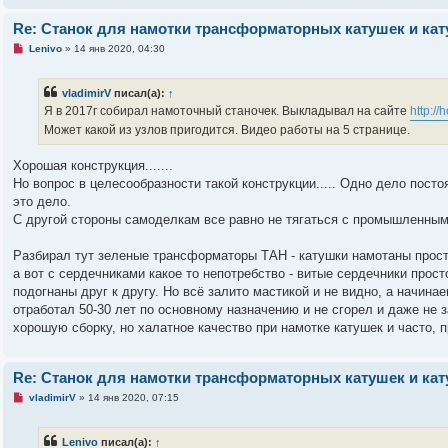
и
т
Re: Станок для намотки трансформаторных катушек и ка
а
н
Н
Lenivo
»
14 янв 2020, 04:30
н
е
о
п
е
р
с
vladimirV
писал(а):
↑
о
о
ч
Я в 2017г собирал намоточный станочек. Выкладывал на сайте
http://
о
и
б
Может какой из узлов пригодится. Видео работы на 5 странице.
т
щ
а
е
н
н
Хорошая конструкция.......
н
и
о
Но вопрос в целесообразности такой конструкции..... Одно дело пост
е
е
это дело.
с
о
С другой стороны самоделкам все равно не тягаться с промышленными
о
б
щ
Разбирал тут зеленые трансформаторы ТАН - катушки намотаны прост
е
а вот с сердечниками какое то непотребство - витые сердечники прос
н
и
подогнаны друг к другу. Но всё залито мастикой и не видно, а начин
е
отработал 50-30 лет по основному назначению и не сгорел и даже не 
хорошую сборку, но халатное качество при намотке катушек и часто, п
Re: Станок для намотки трансформаторных катушек и ка
Н
vladimirV
»
14 янв 2020, 07:15
е
п
р
Lenivo
писал(а):
↑
о