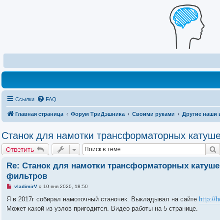
Ссылки
FAQ
Главная страница
Форум ТриДэшника
Своими руками
Другие наши 
Станок для намотки трансформаторных катушек
Ответить
Re: Станок для намотки трансформаторных катушек
фильтров
Н
vladimirV
»
10 янв 2020, 18:50
е
п
Я в 2017г собирал намоточный станочек. Выкладывал на сайте
http://
р
Может какой из узлов пригодится. Видео работы на 5 странице.
о
ч