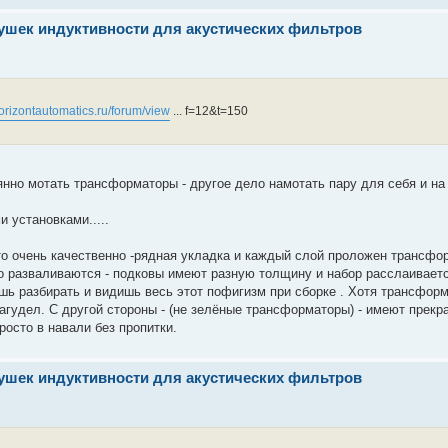
тушек индуктивности для акустических фильтров
horizontautomatics.ru/forum/view
... f=12&t=150
оянно мотать трансформаторы - другое дело намотать пару для себя и на
 установками.....
о очень качественно -рядная укладка и каждый слой проложен трансфо
то разваливаются - подковы имеют разную толщину и набор расслаиваетс
аешь разбирать и видишь весь этот пофигизм при сборке . Хотя трансфор
загудел. С другой стороны - (не зелёные трансформаторы) - имеют прекр
росто в навали без пропитки.
тушек индуктивности для акустических фильтров