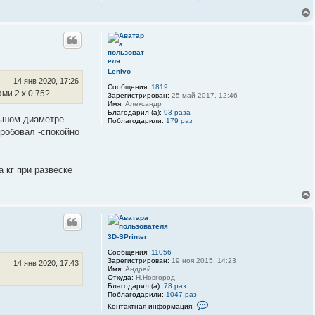
о
ц
н
и
т
я
а
п
к
о
т
л
н
ь
а
з
я
Lenivo
о
и
14 янв 2020, 17:26
в
н
Сообщения:
1819
а
ми 2 х 0.75?
ф
Зарегистрирован:
25 май 2017, 12:46
т
о
Имя:
Александр
е
р
Благодарил (а):
93 раза
л
ольшом диаметре
м
Поблагодарили:
179 раз
я
а
пробовал -спокойно
3
ц
D
.
и
-
я
S
п
P
а кг при развеске
о
r
л
i
ь
n
з
t
о
e
в
r
а
т
3D-SPrinter
е
л
Сообщения:
11056
я
Зарегистрирован:
19 ноя 2015, 14:23
3
14 янв 2020, 17:43
Имя:
Андрей
D
Откуда:
Н.Новгород
-
Благодарил (а):
78 раз
S
Поблагодарили:
1047 раз
P
К
r
Контактная информация:
о
i