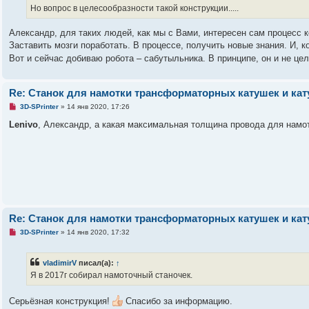
ч
Но вопрос в целесообразности такой конструкции.....
и
т
а
Александр, для таких людей, как мы с Вами, интересен сам процесс 
н
Заставить мозги поработать. В процессе, получить новые знания. И, 
н
о
Вот и сейчас добиваю робота – сабутыльника. В принципе, он и не це
е
с
о
о
Re: Станок для намотки трансформаторных катушек и ка
б
щ
Н
3D-SPrinter
»
14 янв 2020, 17:26
е
е
н
п
Lenivo
, Александр, а какая максимальная толщина провода для намо
и
р
е
о
ч
и
т
а
н
н
о
е
с
Re: Станок для намотки трансформаторных катушек и ка
о
о
Н
3D-SPrinter
»
14 янв 2020, 17:32
б
е
щ
п
е
р
vladimirV
писал(а):
↑
н
о
и
ч
Я в 2017г собирал намоточный станочек.
е
и
т
а
Серьёзная конструкция!
Спасибо за информацию.
н