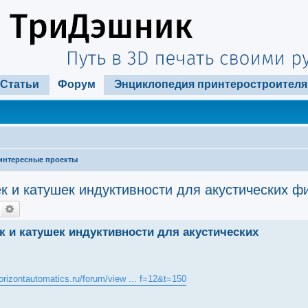
Статьи
Форум
Энциклопедия принтеростроителя
интересные проекты
 и катушек индуктивности для акустических ф
Поиск
Расширенный поиск
 и катушек индуктивности для акустических
horizontautomatics.ru/forum/view ... f=12&t=150