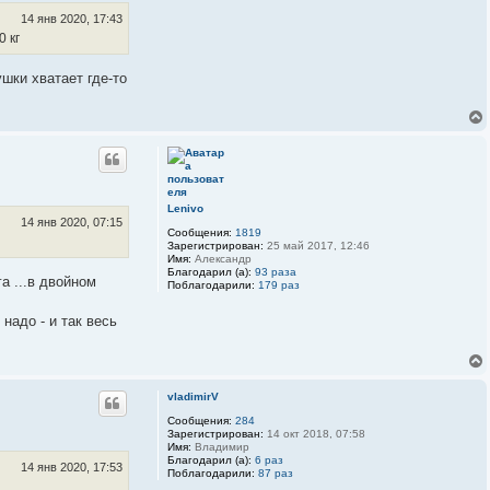
н
n
14 янв 2020, 17:43
т
t
а
e
0 кг
к
r
т
н
ушки хватает где-то
а
я
и
н
ф
о
р
м
а
ц
Lenivo
и
14 янв 2020, 07:15
я
Сообщения:
1819
п
Зарегистрирован:
25 май 2017, 12:46
о
Имя:
Александр
л
Благодарил (а):
93 раза
га ...в двойном
ь
Поблагодарили:
179 раз
з
о
 надо - и так весь
в
а
т
е
л
я
vladimirV
3
D
Сообщения:
284
-
Зарегистрирован:
14 окт 2018, 07:58
S
Имя:
Владимир
P
Благодарил (а):
6 раз
r
14 янв 2020, 17:53
Поблагодарили:
87 раз
i