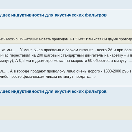
тушек индуктивности для акустических фильтров
ки? Можно НЧ-катушки мотать проводом 1-1.5 мм? Или хотя бы двумя провода
 кв.мм...... У меня была проблема с блоком питания - всего 2А и при б
Сейчас переставил на 200 шаговый стандартный двигатель на каретку - и 
минуту), А 0,8 мм в диаметре мотал на скорости 60 оборотов в минуту....
..... А в городе продают проволоку либо очень дорого - 1500-2000 руб з
, либо просто физическим лицам не могут продать.....-
тушек индуктивности для акустических фильтров