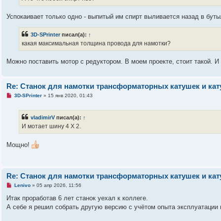
и
т
а
Успокаивает только одно - выпитый им спирт выливается назад в бут
н
н
о
3D-SPrinter
писал(а):
↑
е
какая максимальная толщина провода для намотки?
с
о
о
Можно поставить мотор с редуктором. В моем проекте, стоит такой. И
б
щ
е
н
Re: Станок для намотки трансформаторных катушек и ка
и
е
Н
3D-SPrinter
»
15 янв 2020, 01:43
е
п
р
vladimirV
писал(а):
↑
о
ч
И мотает шину 4 Х 2.
и
т
а
Мощно!
н
н
о
е
с
Re: Станок для намотки трансформаторных катушек и ка
о
о
Н
Lenivo
»
05 апр 2026, 11:56
б
е
щ
п
Итак проработав 6 лет станок уехал к коллеге.
е
р
А себе я решил собрать другую версию с учётом опыта эксплуатации
н
о
и
ч
е
и