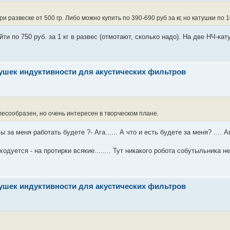
и развеске от 500 гр. Либо можно купить по 390-690 руб за кг, но катушки по 1
и по 750 руб. за 1 кг в развес (отмотают, сколько надо). На две НЧ-кат
тушек индуктивности для акустических фильтров
лесообразен, но очень интересен в творческом плане.
за меня работать будете ?- Ага...... А что и есть будете за меня? .... А
ходуется - на протирки всякие........ Тут никакого робота собутыльника не
тушек индуктивности для акустических фильтров