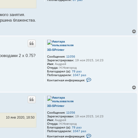
мого занятия.
вершина блаженства.
3D-SPrinter
роводами 2 х 0.75?
Сообщения:
11056
Зарегистрирован:
19 ноя 2015, 14:23
Имя:
Андрей
Откуда:
Н.Новгород
Благодарил (а):
78 раз
Поблагодарили:
1047 раз
К
Контактная информация:
о
н
т
а
к
т
н
3D-SPrinter
а
я
Сообщения:
11056
и
Зарегистрирован:
19 ноя 2015, 14:23
10 янв 2020, 18:50
н
Имя:
Андрей
ф
Откуда:
Н.Новгород
о
Благодарил (а):
78 раз
р
Поблагодарили:
1047 раз
м
К
Контактная информация:
а