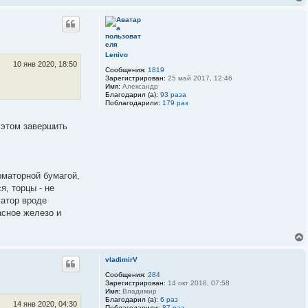
Lenivo
10 янв 2020, 18:50
Сообщения:
1819
Зарегистрирован:
25 май 2017, 12:46
Имя:
Александр
Благодарил (а):
93 раза
Поблагодарили:
179 раз
 этом завершить
рматорной бумагой,
я, торцы - не
матор вроде
асное железо и
vladimirV
Сообщения:
284
Зарегистрирован:
14 окт 2018, 07:58
Имя:
Владимир
Благодарил (а):
6 раз
14 янв 2020, 04:30
Поблагодарили:
87 раз