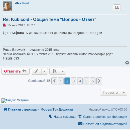
о
Alex Post
о
б
щ
е
Re: Kubicoid - Общая тема "Вопрос - Ответ"
н
и
Н
25 май 2017, 08:27
е
е
п
Дошлифовать детали стола до 5мм да и дело с концом
р
о
ч
и
т
Prusa i3 rework - трудится с 2015 года
а
Черно-оранжевый 3D-SPrinter 232 - https://3deshnik.ru/forum/viewtopic.php?
н
f=21&t=393
н
о
е
Ответить
с
о
о
1
2
3
4
5
6
Пред.
След.
Сообщений: 88
б
щ
е
н
Перейти
и
е
Главная страница
Форум ТриДэшника
Часовой пояс:
UTC+03:00
Наша команда
Удалить cookies конференции
Связаться с администрацией