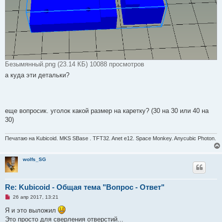
и
е
Безымянный.png (23.14 КБ) 10088 просмотров
а куда эти детальки?
еще вопросик. уголок какой размер на каретку? (30 на 30 или 40 на
30)
Печатаю на Kubicoid. MKS SBase . TFT32. Anet e12. Space Monkey. Anycubic Photon.
wolfs_SG
Re: Kubicoid - Общая тема "Вопрос - Ответ"
Н
26 апр 2017, 13:21
е
п
Я и это выложил
р
Это просто для сверления отверстий...
о