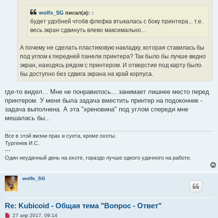
ч
и
wolfs_SG
писал(а):
↑
т
а
будет удобней чтобв флефка втыкалась с боку принтера... т.е.
н
весь экран сдвинуть влево максимально...
н
о
е
А почему не сделать пластиковую накладку, которая ставилась бы
с
о
под углом к передней панели принтера? Так было бы лучше видно
о
экран, находясь рядом с принтером. И отверстие под карту было
б
щ
бы доступно без сдвига экрана на край корпуса.
е
н
и
где-то видел... Мне не понравилось... занимает лишнее место перед
е
принтером. У меня была задача вместить принтер на подоконник -
задача выполнена. А эта "хреновина" под углом спереди мне
мешалась бы...
Все в этой жизни прах и суета, кроме охоты.
Тургенев И.С.
---
Один неудачный день на охоте, гораздо лучше одного удачного на работе.
wolfs_SG
Re: Kubicoid - Общая тема "Вопрос - Ответ"
Н
27 апр 2017, 09:14