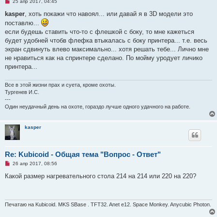
Н
25 апр 2017, 04:45
е
п
kasper
, хоть покажи что навоял... или давай я в 3D модели это
р
поставлю...
о
ч
если будешь ставить что-то с флешкой с боку, то мне кажеться
и
будет удобней чтобв флефка втыкалась с боку принтера... т.е. весь
т
а
экран сдвинуть влево максимально... хотя решать тебе... Лично мне
н
не нравиться как на спринтере сделано. По мойму уродует личико
н
о
принтера...
е
с
о
Все в этой жизни прах и суета, кроме охоты.
о
Тургенев И.С.
б
---
щ
е
Один неудачный день на охоте, гораздо лучше одного удачного на работе.
н
и
е
kasper
Re: Kubicoid - Общая тема "Вопрос - Ответ"
Н
26 апр 2017, 08:56
е
п
Какой размер нагревательного стола 214 на 214 или 220 на 220?
р
о
ч
и
т
Печатаю на Kubicoid. MKS SBase . TFT32. Anet e12. Space Monkey. Anycubic Photon.
а
н