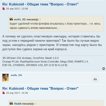
б
Re: Kubicoid - Общая тема "Вопрос - Ответ"
щ
е
Н
26 апр 2017, 13:58
н
е
и
п
е
р
wolfs_SG
писал(а):
↑
о
ч
будет удобней чтобв флефка втыкалась с боку принтера... т.е. весь
и
экран сдвинуть влево максимально...
т
а
н
А почему не сделать пластиковую накладку, которая ставилась бы
н
о
под углом к передней панели принтера? Так было бы лучше видно
е
экран, находясь рядом с принтером. И отверстие под карту было бы
с
о
доступно без сдвига экрана на край корпуса.
о
б
щ
3D-SPrinter 233, Armbian, OctoPrint, Marlin 1.0.3
е
Orange Pi Lite, RepRapDiscount Smart Controller, Mega 2560, RAMPS 1.4,
н
E3D V6, 17HS8401, DRV8825 1/32, БП 12 В 30 А (14 В)
и
е
wolfs_SG
Re: Kubicoid - Общая тема "Вопрос - Ответ"
Н
26 апр 2017, 15:36
е
п
р
Vladik
писал(а):
↑
о