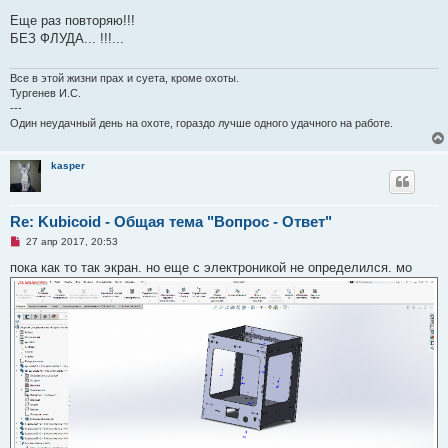
е
п
Еще раз повторяю!!!
р
БЕЗ ФЛУДА... !!!...
о
ч
и
т
Все в этой жизни прах и суета, кроме охоты.
а
Тургенев И.С.
н
---
н
Один неудачный день на охоте, гораздо лучше одного удачного на работе.
о
е
с
о
kasper
о
б
щ
е
Re: Kubicoid - Общая тема "Вопрос - Ответ"
н
и
Н
27 апр 2017, 20:53
е
е
п
пока как то так экран. но еще с электроникой не определился. мо
р
о
ч
и
т
а
н
н
о
е
с
о
о
б
щ