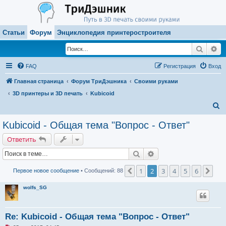
Статьи
Форум
Энциклопедия принтеростроителя
Поиск
Ра
FAQ
Регистрация
Вход
Главная страница
Форум ТриДэшника
Своими руками
3D принтеры и 3D печать
Kubicoid
П
о
Kubicoid - Общая тема "Вопрос - Ответ"
и
Ответить
с
Поиск
Расширенный поиск
к
1
2
3
4
5
6
Пред.
Сле
Первое новое сообщение
• Сообщений: 88
wolfs_SG
Re: Kubicoid - Общая тема "Вопрос - Ответ"