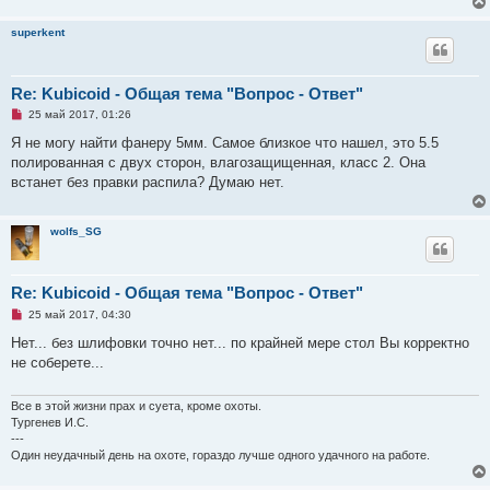
superkent
Re: Kubicoid - Общая тема "Вопрос - Ответ"
Н
25 май 2017, 01:26
е
п
Я не могу найти фанеру 5мм. Самое близкое что нашел, это 5.5
р
полированная с двух сторон, влагозащищенная, класс 2. Она
о
ч
встанет без правки распила? Думаю нет.
и
т
а
н
wolfs_SG
н
о
е
с
Re: Kubicoid - Общая тема "Вопрос - Ответ"
о
о
Н
25 май 2017, 04:30
б
е
щ
п
Нет... без шлифовки точно нет... по крайней мере стол Вы корректно
е
р
не соберете...
н
о
и
ч
е
и
т
Все в этой жизни прах и суета, кроме охоты.
а
Тургенев И.С.
н
---
н
Один неудачный день на охоте, гораздо лучше одного удачного на работе.
о
е
с