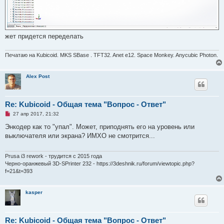
е
н
и
е
жет придется переделать
Печатаю на Kubicoid. MKS SBase . TFT32. Anet e12. Space Monkey. Anycubic Photon.
Alex Post
Re: Kubicoid - Общая тема "Вопрос - Ответ"
Н
27 апр 2017, 21:32
е
п
Энкодер как то "упал". Может, приподнять его на уровень или
р
выключателя или экрана? ИМХО не смотрится...
о
ч
и
т
Prusa i3 rework - трудится с 2015 года
а
Черно-оранжевый 3D-SPrinter 232 - https://3deshnik.ru/forum/viewtopic.php?
н
f=21&t=393
н
о
е
с
kasper
о
о
б
щ
Re: Kubicoid - Общая тема "Вопрос - Ответ"
е