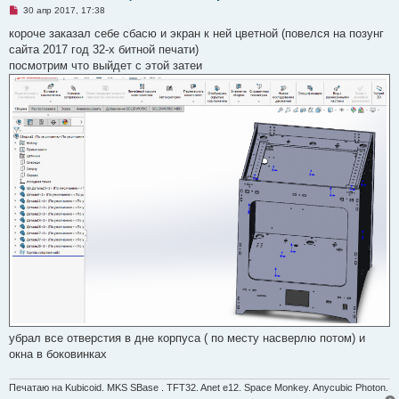
н
Н
30 апр 2017, 17:38
и
е
е
п
короче заказал себе сбасю и экран к ней цветной (повелся на позунг
р
сайта 2017 год 32-х битной печати)
о
ч
посмотрим что выйдет с этой затеи
и
т
а
н
н
о
е
с
о
о
б
щ
е
н
и
е
убрал все отверстия в дне корпуса ( по месту насверлю потом) и
окна в боковинках
Печатаю на Kubicoid. MKS SBase . TFT32. Anet e12. Space Monkey. Anycubic Photon.