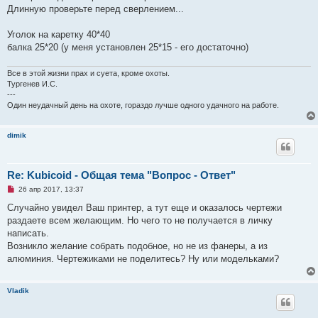
ч
Длинную проверьте перед сверлением...
и
т
а
Уголок на каретку 40*40
н
балка 25*20 (у меня установлен 25*15 - его достаточно)
н
о
е
Все в этой жизни прах и суета, кроме охоты.
с
о
Тургенев И.С.
о
---
б
Один неудачный день на охоте, гораздо лучше одного удачного на работе.
щ
е
н
и
dimik
е
Re: Kubicoid - Общая тема "Вопрос - Ответ"
Н
26 апр 2017, 13:37
е
п
Случайно увидел Ваш принтер, а тут еще и оказалось чертежи
р
раздаете всем желающим. Но чего то не получается в личку
о
ч
написать.
и
Возникло желание собрать подобное, но не из фанеры, а из
т
а
алюминия. Чертежиками не поделитесь? Ну или модельками?
н
н
о
Vladik
е
с
о
о