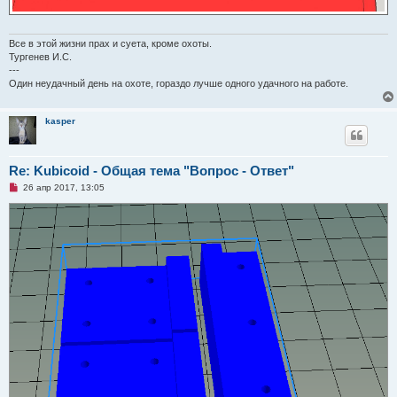
Все в этой жизни прах и суета, кроме охоты.
Тургенев И.С.
---
Один неудачный день на охоте, гораздо лучше одного удачного на работе.
kasper
Re: Kubicoid - Общая тема "Вопрос - Ответ"
Н
26 апр 2017, 13:05
е
п
р
о
ч
и
т
а
н
н
о
е
с
о
о
б
щ
е
н