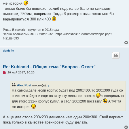
же история
т
а
Только было бы неплохо, еслиб подстолье было не слишком
н
широким, 250мм, например. Тогда б размер стола легко мог бы
н
о
варьироваться 300 или 400
е
с
о
Prusa i3 rework - трудится с 2015 года
о
Черно-оранжевый 3D-SPrinter 232 - https://3deshnik.ru/forum/viewtopic.php?
б
щ
f=21&t=393
е
н
и
denisfm
е
Re: Kubicoid - Общая тема "Вопрос - Ответ"
Н
26 май 2017, 10:20
е
п
р
Alex Post
писал(а):
↑
о
ч
На самом деле, если корпус будет под 200х400, то 200х300 туда со
и
свистом войдет и еще на катушку места останется
я специально
т
а
для этого 232-й корпус купил, а стол 200х200 поставил
А тут та
н
же история
н
о
е
А еще два стола 200х200 дешевле чем один 200х300. Свой вариант
с
о
пока только в качестве тренировки буду делать.
о
б