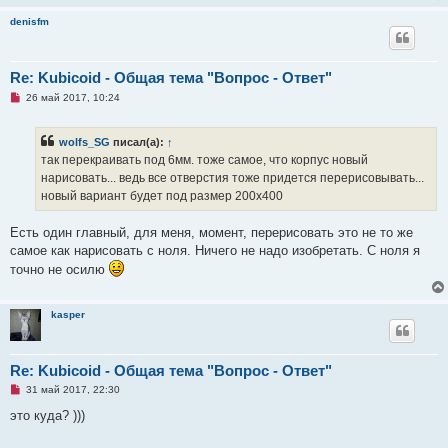
щ
е
denisfm
н
и
е
Re: Kubicoid - Общая тема "Вопрос - Ответ"
Н
26 май 2017, 10:24
е
п
р
wolfs_SG
писал(а):
↑
о
ч
так перекраивать под 6мм. тоже самое, что корпус новый
и
нарисовать... ведь все отверстия тоже придется перерисовывать...
т
а
новый вариант будет под размер 200х400
н
н
о
Есть один главный, для меня, момент, перерисовать это не то же
е
самое как нарисовать с ноля. Ничего не надо изобретать. С ноля я
с
о
точно не осилю
о
б
щ
е
kasper
н
и
е
Re: Kubicoid - Общая тема "Вопрос - Ответ"
Н
31 май 2017, 22:30
е
п
это куда? )))
р
о