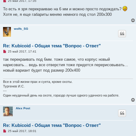
Н
25 май 2017, 17:35
е
п
То есть я зря перекраиваю на 6 мм и можно просто подождать?
р
Хотя не, я еще габариты меняю немного под стол 200х300
о
ч
и
т
wolfs_SG
а
н
н
о
е
Re: Kubicoid - Общая тема "Вопрос - Ответ"
с
Н
о
25 май 2017, 17:41
е
о
п
б
так перекраивать под 6мм. тоже самое, что корпус новый
р
щ
нарисовать... ведь все отверстия тоже придется перерисовывать...
о
е
ч
н
новый вариант будет под размер 200х400
и
и
т
е
а
Все в этой жизни прах и суета, кроме охоты.
н
Тургенев И.С.
н
---
о
е
Один неудачный день на охоте, гораздо лучше одного удачного на работе.
с
о
о
Alex Post
б
щ
е
н
и
Re: Kubicoid - Общая тема "Вопрос - Ответ"
е
Н
25 май 2017, 18:01
е