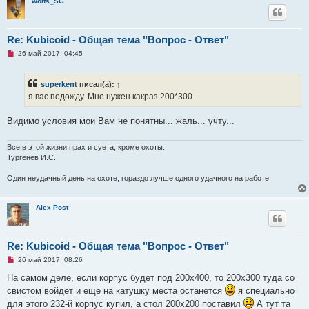
wolfs_SG
б
щ
е
н
и
Re: Kubicoid - Общая тема "Вопрос - Ответ"
е
Н
26 май 2017, 04:45
е
п
р
superkent
писал(а):
↑
о
ч
я вас подожду. Мне нужен какраз 200*300.
и
т
а
Видимо условия мои Вам не понятны... жаль... учту...
н
н
о
Все в этой жизни прах и суета, кроме охоты.
е
Тургенев И.С.
с
---
о
о
Один неудачный день на охоте, гораздо лучше одного удачного на работе.
б
щ
е
Alex Post
н
и
е
Re: Kubicoid - Общая тема "Вопрос - Ответ"
Н
26 май 2017, 08:26
е
п
На самом деле, если корпус будет под 200х400, то 200х300 туда со
р
свистом войдет и еще на катушку места останется
я специально
о
ч
для этого 232-й корпус купил, а стол 200х200 поставил
А тут та
и