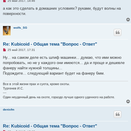
Н
25 май 2017, 14:46
е
п
а как это сделать в домашних условиях? руками, будут волны на
р
поверхности.
о
ч
и
т
wolfs_SG
а
н
н
о
е
Re: Kubicoid - Общая тема "Вопрос - Ответ"
с
Н
о
25 май 2017, 17:31
е
о
п
б
Ну... на самом деле есть шлиф машинки... думаю, что ими можно
р
щ
попробовать, но не у каждого они имеются... да и проще и дешевле
о
е
ч
н
фанеру найти нужной толщины...
и
и
Подождите... следующий вариант будет на фанеру 6мм.
т
е
а
н
Все в этой жизни прах и суета, кроме охоты.
н
о
Тургенев И.С.
е
---
с
Один неудачный день на охоте, гораздо лучше одного удачного на работе.
о
о
б
щ
denisfm
е
н
и
е
Re: Kubicoid - Общая тема "Вопрос - Ответ"