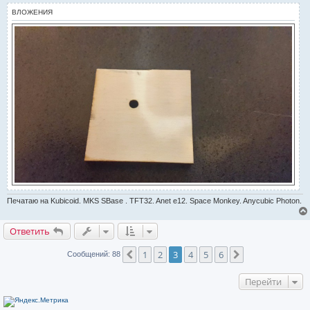
ч
и
ВЛОЖЕНИЯ
т
а
н
н
о
е
с
о
о
б
щ
е
н
и
е
Печатаю на Kubicoid. MKS SBase . TFT32. Anet e12. Space Monkey. Anycubic Photon.
Ответить
1
2
3
4
5
6
Пред.
След.
Сообщений: 88
Перейти