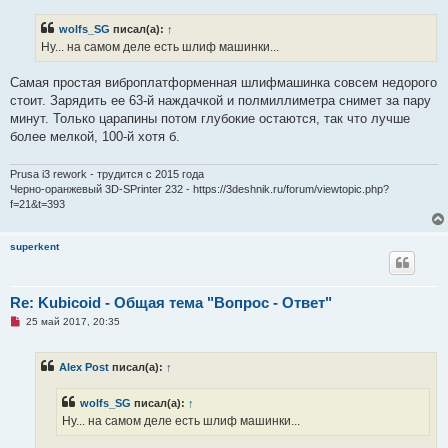
п
р
wolfs_SG
писал(а):
↑
о
ч
Ну... на самом деле есть шлиф машинки...
и
т
а
Самая простая виброплатформенная шлифмашинка совсем недорого
н
стоит. Зарядить ее 63-й наждачкой и полмиллиметра снимет за пару
н
о
минут. Только царапины потом глубокие остаются, так что лучше
е
более мелкой, 100-й хотя б.
с
о
о
Prusa i3 rework - трудится с 2015 года
б
щ
Черно-оранжевый 3D-SPrinter 232 - https://3deshnik.ru/forum/viewtopic.php?
е
f=21&t=393
н
и
е
superkent
Re: Kubicoid - Общая тема "Вопрос - Ответ"
Н
25 май 2017, 20:35
е
п
р
Alex Post
писал(а):
↑
о
ч
и
wolfs_SG
писал(а):
↑
т
а
Ну... на самом деле есть шлиф машинки...
н
н