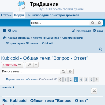
Статьи
Форум
Энциклопедия принтеростроителя
Поиск
Ра
FAQ
Регистрация
Вход
Главная страница
Форум ТриДэшника
Своими руками
3D принтеры и 3D печать
Kubicoid
П
о
Kubicoid - Общая тема "Вопрос - Ответ"
и
Ответить
с
Поиск
Расширенный поиск
к
1
2
3
4
5
6
Пред.
Сле
Первое новое сообщение
• Сообщений: 88
superkent
Re: Kubicoid - Общая тема "Вопрос - Ответ"