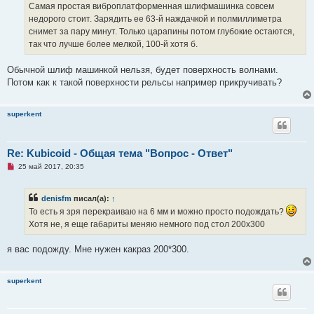
о
Самая простая виброплатформенная шлифмашинка совсем
е
недорого стоит. Зарядить ее 63-й наждачкой и полмиллиметра
с
о
снимет за пару минут. Только царапины потом глубокие остаются,
о
так что лучше более мелкой, 100-й хотя б.
б
щ
е
Обычной шлиф машинкой нельзя, будет поверхность волнами.
н
и
Потом как к такой поверхности рельсы например прикручивать?
е
superkent
Re: Kubicoid - Общая тема "Вопрос - Ответ"
Н
25 май 2017, 20:35
е
п
р
denisfm
писал(а):
↑
о
ч
То есть я зря перекраиваю на 6 мм и можно просто подождать?
и
Хотя не, я еще габариты меняю немного под стол 200х300
т
а
н
я вас подожду. Мне нужен какраз 200*300.
н
о
е
с
superkent
о
о
б
щ