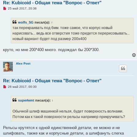
е
Re: Kubicoid - Общая тема "Вопрос - Ответ"
н
Н
25 май 2017, 20:36
и
е
е
п
р
wolfs_SG
писал(а):
↑
о
ч
так перекраивать под 6мм. тоже самое, что корпус новый
и
нарисовать... ведь все отверстия тоже придется перерисовывать...
т
а
новый вариант будет под размер 200х400
н
н
о
круто, но мне 200*400 много. подождал бы 200*300.
е
с
о
о
Alex Post
б
щ
е
н
Re: Kubicoid - Общая тема "Вопрос - Ответ"
и
е
Н
26 май 2017, 00:30
е
п
р
superkent
писал(а):
↑
о
ч
и
Обычной шлиф машинкой нельзя, будет поверхность волнами.
т
а
Потом как к такой поверхности рельсы например прикручивать?
н
н
о
Рельсы крутятся к одной единственной детали, ее можно и не
е
шлифовать, также как и корпусные детали, а шлифануть слегка
с