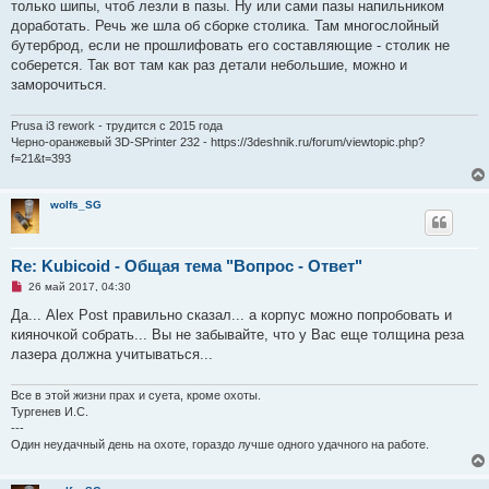
о
только шипы, чтоб лезли в пазы. Ну или сами пазы напильником
о
доработать. Речь же шла об сборке столика. Там многослойный
б
щ
бутерброд, если не прошлифовать его составляющие - столик не
е
соберется. Так вот там как раз детали небольшие, можно и
н
и
заморочиться.
е
Prusa i3 rework - трудится с 2015 года
Черно-оранжевый 3D-SPrinter 232 - https://3deshnik.ru/forum/viewtopic.php?
f=21&t=393
wolfs_SG
Re: Kubicoid - Общая тема "Вопрос - Ответ"
Н
26 май 2017, 04:30
е
п
Да... Alex Post правильно сказал... а корпус можно попробовать и
р
кияночкой собрать... Вы не забывайте, что у Вас еще толщина реза
о
ч
лазера должна учитываться...
и
т
а
Все в этой жизни прах и суета, кроме охоты.
н
Тургенев И.С.
н
---
о
е
Один неудачный день на охоте, гораздо лучше одного удачного на работе.
с
о
о