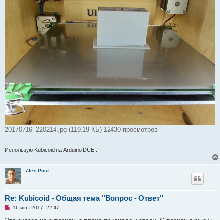
20170716_220214.jpg (119.19 КБ) 12430 просмотров
Использую Kubicoid на Arduino DUE .
Alex Post
Re: Kubicoid - Общая тема "Вопрос - Ответ"
Н
16 июл 2017, 22:07
е
п