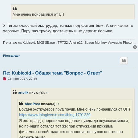
п
р
о
ч
Мне очень понравился от UlT
и
т
а
У Тигры классный экструдер, только под фитинг 6мм. А они какие то
н
херовые. Пару раз трубку достанешь и не держит больше.
н
о
е
Печатаю на Kubicoid. MKS SBase . TFT32. Anet e12. Space Monkey. Anycubic Photon.
с
о
о
б
Firestartter
щ
е
н
и
Re: Kubicoid - Общая тема "Вопрос - Ответ"
е
Н
16 июл 2017, 22:36
е
п
р
artolik
писал(а):
↑
о
ч
и
Alex Post
писал(а):
↑
т
а
Боуден экструдеров пруд пруди. Мне очень понравился от UlTi
н
https://www.thingiverse.com/thing:1791230
н
о
Я его, правда, перепилил под свои нужды до неузнаваемости,
е
но принцип остался тот же: при отпускании прижима
с
о
филамент освобождается полностью, не нужно постоянно
о
держать рычаг.
б