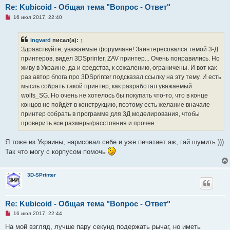
н
Re: Kubicoid - Общая тема "Вопрос - Ответ"
и
е
Н
16 июл 2017, 22:40
е
п
р
ingvard
писал(а):
↑
о
ч
Здравствуйте, уважаемые форумчане! Заинтересовался темой 3-Д
и
принтеров, видел 3DSprinter, ZAV принтер... Очень понравились. Но
т
а
живу в Украине, да и средства, к сожалению, ограничены. И вот как
н
раз автор блога про 3DSprinter подсказал ссылку на эту тему. И есть
н
о
мысль собрать такой принтер, как разработал уважаемый
е
wolfs_SG. Но очень не хотелось бы покупать что-то, что в конце
с
о
концов не пойдёт в конструкцию, поэтому есть желание вначале
о
принтер собрать в программе для 3Д моделирования, чтобы
б
щ
проверить все размеры/расстояния и прочее.
е
н
и
Я тоже из Украины, нарисовал себе и уже печатает аж, гай шумить )))
е
Так что могу с корпусом помочь
3D-SPrinter
Re: Kubicoid - Общая тема "Вопрос - Ответ"
Н
16 июл 2017, 22:44
е
п
На мой взгляд, лучше пару секунд подержать рычаг, но иметь