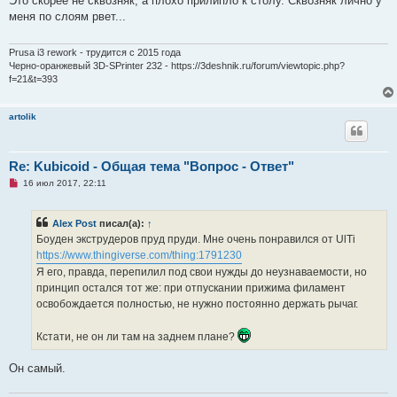
Это скорее не сквозняк, а плохо прилипло к столу. Сквозняк лично у
р
меня по слоям рвет...
о
ч
и
т
Prusa i3 rework - трудится с 2015 года
а
Черно-оранжевый 3D-SPrinter 232 - https://3deshnik.ru/forum/viewtopic.php?
н
f=21&t=393
н
о
е
с
artolik
о
о
б
щ
Re: Kubicoid - Общая тема "Вопрос - Ответ"
е
н
Н
16 июл 2017, 22:11
и
е
е
п
р
Alex Post
писал(а):
↑
о
ч
Боуден экструдеров пруд пруди. Мне очень понравился от UlTi
и
https://www.thingiverse.com/thing:1791230
т
а
Я его, правда, перепилил под свои нужды до неузнаваемости, но
н
принцип остался тот же: при отпускании прижима филамент
н
о
освобождается полностью, не нужно постоянно держать рычаг.
е
с
о
Кстати, не он ли там на заднем плане?
о
б
щ
Он самый.
е
н
и