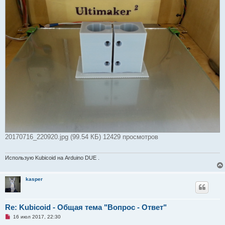
а
н
н
о
е
с
о
о
б
щ
е
н
и
е
20170716_220920.jpg (99.54 КБ) 12429 просмотров
Использую Kubicoid на Arduino DUE .
kasper
Re: Kubicoid - Общая тема "Вопрос - Ответ"
Н
16 июл 2017, 22:30
е