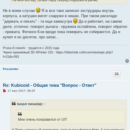
и
т
а
Не в моем случае
Я ж все таки запихал экструдеры внутрь
н
корпуса, а катушки висят снаружи в нишах. При таком раскладе
н
о
"держать и пихать" - та еще камасутра
Да и работает, на самом
е
деле, отлично: поворот рычага - пружина ослаблена, поворот обратно
с
о
- прижата. Фитинги 6-ки вроде пока помирать не собираются. Да и
о
купил я их десяток, про запас...
б
щ
е
н
Prusa i3 rework - трудится с 2015 года
и
Черно-оранжевый 3D-SPrinter 232 - https://3deshnik.ru/forum/viewtopic.php?
е
f=21&t=393
Firestartter
Re: Kubicoid - Общая тема "Вопрос - Ответ"
Н
17 июл 2017, 06:25
е
п
р
kasper
писал(а):
↑
о
ч
и
т
а
Мне очень понравился от UlT
н
н
о