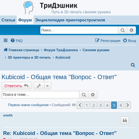
Статьи
Форум
Энциклопедия принтеростроителя
Поиск
Ра
FAQ
Регистрация
Вход
Главная страница
Форум ТриДэшника
Своими руками
3D принтеры и 3D печать
Kubicoid
П
о
Kubicoid - Общая тема "Вопрос - Ответ"
и
Ответить
с
Поиск
Расширенный поиск
к
1
2
3
4
5
6
Пред.
Сле
Первое новое сообщение
• Сообщений: 88
artolik
Re: Kubicoid - Общая тема "Вопрос - Ответ"