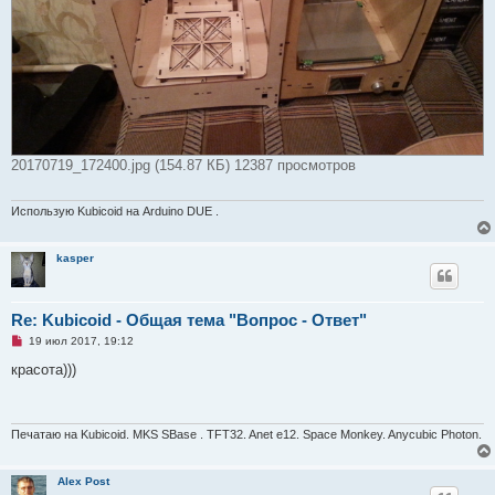
20170719_172400.jpg (154.87 КБ) 12387 просмотров
Использую Kubicoid на Arduino DUE .
kasper
Re: Kubicoid - Общая тема "Вопрос - Ответ"
Н
19 июл 2017, 19:12
е
п
красота)))
р
о
ч
и
т
Печатаю на Kubicoid. MKS SBase . TFT32. Anet e12. Space Monkey. Anycubic Photon.
а
н
н
Alex Post
о