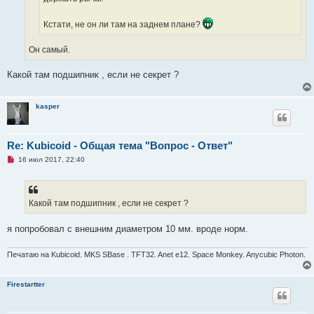
щ
е
Кстати, не он ли там на заднем плане?
н
и
е
Он самый.
Какой там подшипник , если не секрет ?
kasper
Re: Kubicoid - Общая тема "Вопрос - Ответ"
Н
16 июл 2017, 22:40
е
п
р
о
ч
Какой там подшипник , если не секрет ?
и
т
а
я попробовал с внешним диаметром 10 мм. вроде норм.
н
н
о
Печатаю на Kubicoid. MKS SBase . TFT32. Anet e12. Space Monkey. Anycubic Photon.
е
с
о
Firestartter
о
б
щ
е