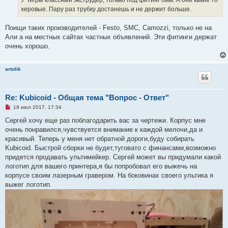
У Тигры классный экструдер, только под фитинг 6мм. А они какие то
е
херовые. Пару раз трубку достанешь и не держит больше.
с
о
о
Поищи таких производителей - Festo, SMC, Camozzi, только не на
б
щ
Али а на местных сайтах частных объявлений. Эти фитинги держат
е
очень хорошо.
н
и
е
artolik
Re: Kubicoid - Общая тема "Вопрос - Ответ"
Н
19 июл 2017, 17:34
е
п
Сергей хочу еще раз поблагодарить вас за чертежи. Корпус мне
р
очень понравился,чувствуется внимание к каждой мелочи,да и
о
ч
красивый. Теперь у меня нет обратной дороги,буду собирать
и
Kubicoid. Быстрой сборки не будет,туговато с финансами,возможно
т
а
придется продавать ультимейкер. Сергей может вы придумали какой
н
логотип для вашего принтера,я бы попробовал его выжечь на
н
о
корпусе своим лазерным гравером. На боковинах своего ультика я
е
выжег логотип.
с
о
о
б
щ
е
н