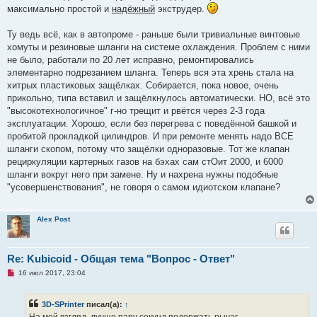
р
максимально простой и
надёжный
экструдер.
о
ч
и
Ту ведь всё, как в автопроме - раньше были тривиальные винтовые
т
а
хомуты и резиновые шланги на системе охлаждения. Проблем с ними
н
не было, работали по 20 лет исправно, ремонтировались
н
о
элементарно подрезанием шланга. Теперь вся эта хрень стала на
е
хитрых пластиковых защёлках. Собирается, пока новое, очень
с
о
прикольно, типа вставил и защёлкнулось автоматически. НО, всё это
о
"высокотехнологичное" г-но трещит и рвётся через 2-3 года
б
щ
эксплуатации. Хорошо, если без перегрева с поведённой башкой и
е
пробитой прокладкой цилиндров. И при ремонте менять надо ВСЕ
н
и
шланги скопом, потому что защёлки одноразовые. Тот же клапан
е
рециркуляции картерных газов на бэхах сам стОит 2000, и 6000
шланги вокруг него при замене. Ну и нахрена нужны подобные
"усовершенствования", не говоря о самом идиотском клапане?
Alex Post
Re: Kubicoid - Общая тема "Вопрос - Ответ"
Н
16 июл 2017, 23:04
е
п
р
3D-SPrinter
писал(а):
↑
о
ч
На мой взгляд, лучше пару секунд подержать рычаг,