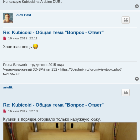
Использую Kubicoid на Arduino DUE .
е
Alex Post
Re: Kubicoid - Общая тема "Вопрос - Ответ"
Н
16 июл 2017, 22:11
е
п
Зачетная вещь
р
о
ч
и
т
Prusa i3 rework - трудится с 2015 года
а
Черно-оранжевый 3D-SPrinter 232 - https://3deshnik.ru/forum/viewtopic.php?
н
f=21&t=393
н
о
е
с
artolik
о
о
б
щ
Re: Kubicoid - Общая тема "Вопрос - Ответ"
е
н
Н
16 июл 2017, 22:13
и
е
е
п
Кубики в порядке,оторвало только наружную юбку.
р
о
ч
и
т