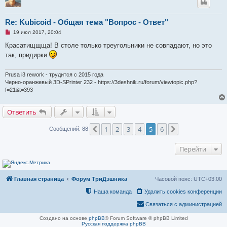
е
с
о
о
Re: Kubicoid - Общая тема "Вопрос - Ответ"
б
Н
19 июл 2017, 20:04
щ
е
е
п
Красатищщща! В столе только треугольники не совпадают, но это
н
р
и
так, придирки
о
е
ч
и
т
Prusa i3 rework - трудится с 2015 года
а
Черно-оранжевый 3D-SPrinter 232 - https://3deshnik.ru/forum/viewtopic.php?
н
f=21&t=393
н
о
е
Ответить
с
о
о
1
2
3
4
5
6
Пред.
След.
Сообщений: 88
б
щ
е
н
Перейти
и
е
Главная страница
Форум ТриДэшника
Часовой пояс:
UTC+03:00
Наша команда
Удалить cookies конференции
Связаться с администрацией
Создано на основе
phpBB
® Forum Software © phpBB Limited
Русская поддержка phpBB