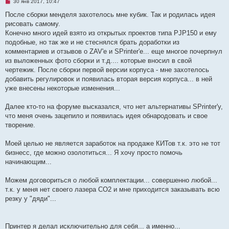
Н
30 янв 2017, 10:47
е
п
После сборки менделя захотелось мне кубик. Так и родилась идея
р
рисовать самому.
о
ч
Конечно много идей взято из открытых проектов типа PJP150 и ему
и
подобные, но так же и не стеснялся брать доработки из
т
а
комментариев и отзывов о ZAV'е и SPrinter'е... еще многое почерпнул
н
из выложенных фото сборки и т.д.... которые вносил в свой
н
о
чертежик. После сборки первой версии корпуса - мне захотелось
е
добавить регулировок и появилась вторая версия корпуса... в ней
с
о
уже внесены некоторые изменения...
о
б
щ
Далее кто-то на форуме высказался, что нет альтернативы SPrinter'у,
е
что меня очень зацепило и появилась идея обнародовать и свое
н
и
творение.
е
Моей целью не является заработок на продаже КИТов т.к. это не тот
бизнесс, где можно озолотиться... Я хочу просто помочь
начинающим...
Можем договориться о любой комплектации... совершенно любой...
т.к. у меня нет своего лазера СО2 и мне приходится заказывать всю
резку у "дяди"...
Принтер я делал исключительно для себя... а именно...