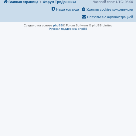
Главная страница
Форум ТриДэшника
Часовой пояс:
UTC+03:00
Наша команда
Удалить cookies конференции
Связаться с администрацией
Создано на основе
phpBB
® Forum Software © phpBB Limited
Русская поддержка phpBB