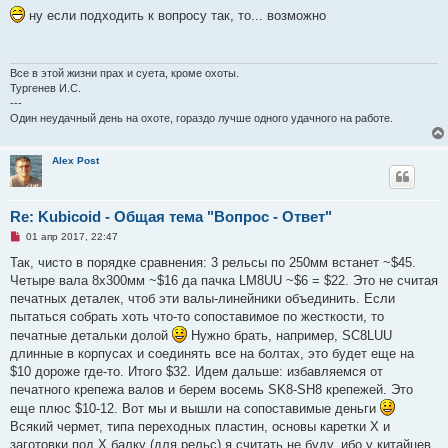
п
ну если подходить к вопросу так, то... возможно
р
о
ч
и
т
Все в этой жизни прах и суета, кроме охоты.
а
Тургенев И.С.
н
---
н
Один неудачный день на охоте, гораздо лучше одного удачного на работе.
о
е
с
о
Alex Post
о
б
щ
е
Re: Kubicoid - Общая тема "Вопрос - Ответ"
н
и
Н
01 апр 2017, 22:47
е
е
п
Так, чисто в порядке сравнения: 3 рельсы по 250мм встанет ~$45.
р
Четыре вала 8x300мм ~$16 да пачка LM8UU ~$6 = $22. Это не считая
о
ч
печатных деталек, чтоб эти валы-линейники объединить. Если
и
пытаться собрать хоть что-то сопоставимое по жесткости, то
т
а
печатные детальки долой
Нужно брать, например, SC8LUU
н
длинные в корпусах и соединять все на болтах, это будет еще на
н
о
$10 дороже где-то. Итого $32. Идем дальше: избавляемся от
е
печатного крепежа валов и берем восемь SK8-SH8 крепежей. Это
с
о
еще плюс $10-12. Вот мы и вышли на сопоставимые деньги
о
Всякий чермет, типа переходных пластин, основы каретки Х и
б
щ
заготовки под Х балку (для рельс) я считать не буду, ибо у китайцев