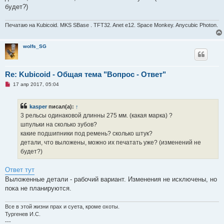
а
будет?)
н
н
о
Печатаю на Kubicoid. MKS SBase . TFT32. Anet e12. Space Monkey. Anycubic Photon.
е
с
о
wolfs_SG
о
б
щ
е
н
Re: Kubicoid - Общая тема "Вопрос - Ответ"
и
е
Н
17 апр 2017, 05:04
е
п
р
kasper
писал(а):
↑
о
ч
3 рельсы одинаковой длинны 275 мм. (какая марка) ?
и
шпульки на сколько зубов?
т
а
какие подшипники под ремень? сколько штук?
н
детали, что выложены, можно их печатать уже? (изменений не
н
о
будет?)
е
с
о
Ответ тут
о
Выложенные детали - рабочий вариант. Изменения не исключены, но
б
щ
пока не планируются.
е
н
и
Все в этой жизни прах и суета, кроме охоты.
е
Тургенев И.С.
---