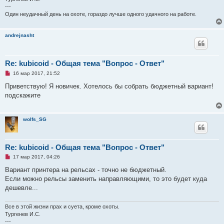
---
Один неудачный день на охоте, гораздо лучше одного удачного на работе.
andrejnasht
Re: kubicoid - Общая тема "Вопрос - Ответ"
Н
16 мар 2017, 21:52
е
п
Приветствую! Я новичек. Хотелось бы собрать бюджетный вариант!
р
подскажите
о
ч
и
т
wolfs_SG
а
н
н
о
е
Re: kubicoid - Общая тема "Вопрос - Ответ"
с
Н
о
17 мар 2017, 04:26
е
о
п
б
Вариант принтера на рельсах - точно не бюджетный.
р
щ
Если можно рельсы заменить направляющими, то это будет куда
о
е
ч
н
дешевле...
и
и
т
е
а
Все в этой жизни прах и суета, кроме охоты.
н
Тургенев И.С.
н
---
о