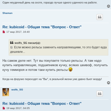
е
Один неудачный день на охоте, гораздо лучше одного удачного на работе.
с
о
о
Shaman
б
щ
е
н
и
Re: kubicoid - Общая тема "Вопрос - Ответ"
е
Н
17 мар 2017, 16:40
е
п
р
wolfs_SG писал(а):
о
ч
Если можно рельсы заменить направляющими, то это будет куда
и
дешевле...
т
а
н
На самом деле нет. Тут вы покупаете только рельсы. А там надо
н
о
купить направляющие, подшипников кучку, всяких шкивоф, получить
е
кучу геммороя и потом таки купить рельсы
с
о
о
Когда на форуме переходят на "Вы", в реальной жизни уже давно бьют морду!
б
щ
е
н
wolfs_SG
и
е
Re: kubicoid - Общая тема "Вопрос - Ответ"
Н
19 мар 2017, 04:05
е