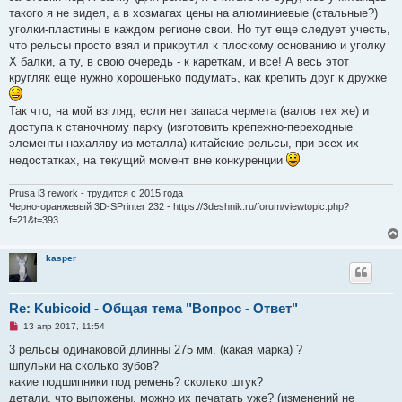
е
такого я не видел, а в хозмагах цены на алюминиевые (стальные?)
н
и
уголки-пластины в каждом регионе свои. Но тут еще следует учесть,
е
что рельсы просто взял и прикрутил к плоскому основанию и уголку
Х балки, а ту, в свою очередь - к кареткам, и все! А весь этот
кругляк еще нужно хорошенько подумать, как крепить друг к дружке
Так что, на мой взгляд, если нет запаса чермета (валов тех же) и
доступа к станочному парку (изготовить крепежно-переходные
элементы нахаляву из металла) китайские рельсы, при всех их
недостатках, на текущий момент вне конкуренции
Prusa i3 rework - трудится с 2015 года
Черно-оранжевый 3D-SPrinter 232 - https://3deshnik.ru/forum/viewtopic.php?
f=21&t=393
kasper
Re: Kubicoid - Общая тема "Вопрос - Ответ"
Н
13 апр 2017, 11:54
е
п
3 рельсы одинаковой длинны 275 мм. (какая марка) ?
р
шпульки на сколько зубов?
о
ч
какие подшипники под ремень? сколько штук?
и
детали, что выложены, можно их печатать уже? (изменений не
т