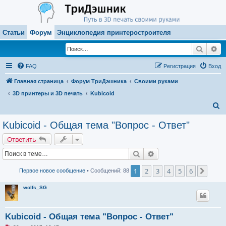
Статьи
Форум
Энциклопедия принтеростроителя
Поиск
Ра
FAQ
Регистрация
Вход
Главная страница
Форум ТриДэшника
Своими руками
3D принтеры и 3D печать
Kubicoid
П
о
Kubicoid - Общая тема "Вопрос - Ответ"
и
Ответить
с
Поиск
Расширенный поиск
к
1
2
3
4
5
6
След.
Первое новое сообщение
• Сообщений: 88
wolfs_SG
Kubicoid - Общая тема "Вопрос - Ответ"