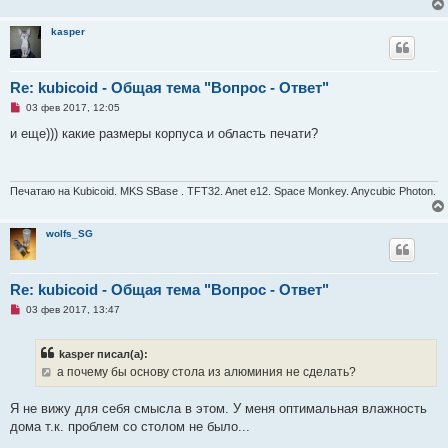
н
о
kasper
е
с
о
о
б
Re: kubicoid - Общая тема "Вопрос - Ответ"
щ
е
Н
03 фев 2017, 12:05
н
е
и
п
и еще))) какие размеры корпуса и область печати?
е
р
о
ч
и
т
Печатаю на Kubicoid. MKS SBase . TFT32. Anet e12. Space Monkey. Anycubic Photon.
а
н
н
wolfs_SG
о
е
с
о
о
Re: kubicoid - Общая тема "Вопрос - Ответ"
б
Н
03 фев 2017, 13:47
щ
е
е
п
н
р
и
kasper писал(а):
о
е
ч
а почему бы основу стола из алюминия не сделать?
и
т
а
Я не вижу для себя смысла в этом. У меня оптимальная влажность
н
дома т.к. проблем со столом не было...
н
о