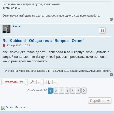
а
Все в этой жизни прах и суета, кроме охоты.
н
Тургенев И.С.
н
---
о
е
Один неудачный день на охоте, гораздо лучше одного удачного на работе.
с
о
о
kasper
б
щ
е
н
и
Re: Kubicoid - Общая тема "Вопрос - Ответ"
е
Н
23 апр 2017, 10:24
е
п
спс. почти уже готов делать. врисовал в ваш корпус экран. думаю с
р
задней панелью, что бы дуни юзб разъем прорезать. пока не понял
о
ч
как с размером не пролететь
и
т
а
Печатаю на Kubicoid. MKS SBase . TFT32. Anet e12. Space Monkey. Anycubic Photon.
н
н
о
Ответить
е
с
о
1
2
3
4
5
6
След.
Сообщений: 88
о
б
щ
Перейти
е
н
и
е