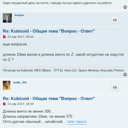
Один неудачный день на охоте, гораздо лучше одного удачного на работе.
kasper
Re: Kubicoid - Общая тема "Вопрос - Ответ"
Н
22 апр 2017, 00:04
е
п
еще вопросик.
р
о
ч
длинна 10мм валов и длинна винта по Z. какой оптдатчик на эндстоп
и
по Z ?
т
а
н
Печатаю на Kubicoid. MKS SBase . TFT32. Anet e12. Space Monkey. Anycubic Photon.
н
о
е
с
wolfs_SG
о
о
б
щ
Re: Kubicoid - Общая тема "Вопрос - Ответ"
е
н
Н
22 апр 2017, 18:20
и
е
е
п
Длинна винта не менее 300...
р
Длинна направляек 10мм. не менее 375
о
ч
Опто датчик обычный... китайский...
типо такого
и
т