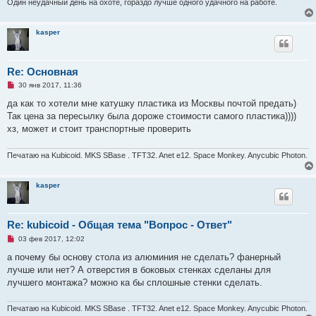
Один неудачный день на охоте, гораздо лучше одного удачного на работе.
kasper
Re: Основная
Н
30 янв 2017, 11:36
е
п
да как то хотели мне катушку пластика из Москвы почтой предать)
р
Так цена за пересылку была дороже стоимости самого пластика))))
о
ч
хз, может и стоит транспортные проверить
и
т
а
Печатаю на Kubicoid. MKS SBase . TFT32. Anet e12. Space Monkey. Anycubic Photon.
н
н
о
kasper
е
с
о
о
б
Re: kubicoid - Общая тема "Вопрос - Ответ"
щ
е
Н
03 фев 2017, 12:02
н
е
и
п
а почему бы основу стола из алюминия не сделать? фанерный
е
р
лучше или нет? А отверстия в боковых стенках сделаны для
о
ч
лучшего монтажа? можно ка бы сплошные стенки сделать.
и
т
а
Печатаю на Kubicoid. MKS SBase . TFT32. Anet e12. Space Monkey. Anycubic Photon.
н