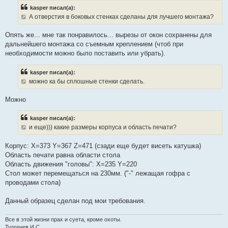
е
kasper писал(а):
с
о
А отверстия в боковых стенках сделаны для лучшего монтажа?
о
б
щ
Опять же... мне так понравилось... вырезы от окон сохранены для
е
дальнейшего монтажа со съемным креплением (чтоб при
н
и
необходимости можно было поставить или убрать).
е
kasper писал(а):
можно ка бы сплошные стенки сделать.
Можно
kasper писал(а):
и еще))) какие размеры корпуса и область печати?
Корпус: X=373 Y=367 Z=471 (сзади еще будет висеть катушка)
Область печати равна области стола
Область движения "головы": X=235 Y=220
Стол может перемещаться на 230мм. ("-" лежащая гофра с
проводами стола)
Данный образец сделан под мои требования.
Все в этой жизни прах и суета, кроме охоты.
Тургенев И.С.