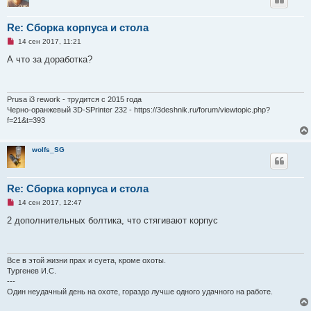
б
щ
е
Re: Сборка корпуса и стола
н
и
Н
14 сен 2017, 11:21
е
е
п
А что за доработка?
р
о
ч
и
т
Prusa i3 rework - трудится с 2015 года
а
Черно-оранжевый 3D-SPrinter 232 - https://3deshnik.ru/forum/viewtopic.php?
н
f=21&t=393
н
о
е
с
wolfs_SG
о
о
б
щ
Re: Сборка корпуса и стола
е
н
Н
14 сен 2017, 12:47
и
е
е
п
2 дополнительных болтика, что стягивают корпус
р
о
ч
и
т
Все в этой жизни прах и суета, кроме охоты.
а
Тургенев И.С.
н
---
н
Один неудачный день на охоте, гораздо лучше одного удачного на работе.
о
е
с