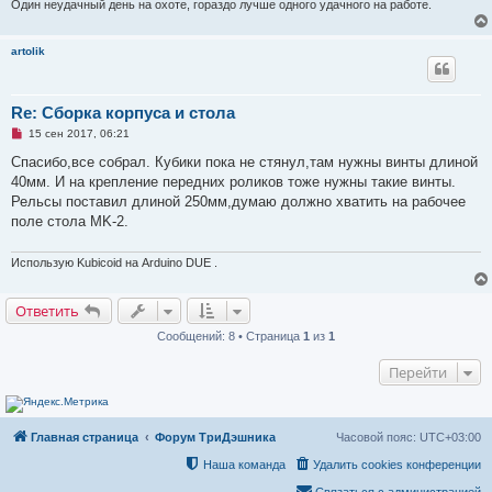
Один неудачный день на охоте, гораздо лучше одного удачного на работе.
о
е
с
о
artolik
о
б
щ
е
Re: Сборка корпуса и стола
н
и
Н
15 сен 2017, 06:21
е
е
п
Спасибо,все собрал. Кубики пока не стянул,там нужны винты длиной
р
40мм. И на крепление передних роликов тоже нужны такие винты.
о
ч
Рельсы поставил длиной 250мм,думаю должно хватить на рабочее
и
поле стола MK-2.
т
а
н
Использую Kubicoid на Arduino DUE .
н
о
е
с
Ответить
о
о
Сообщений: 8 • Страница
1
из
1
б
щ
Перейти
е
н
и
е
Главная страница
Форум ТриДэшника
Часовой пояс:
UTC+03:00
Наша команда
Удалить cookies конференции
Связаться с администрацией