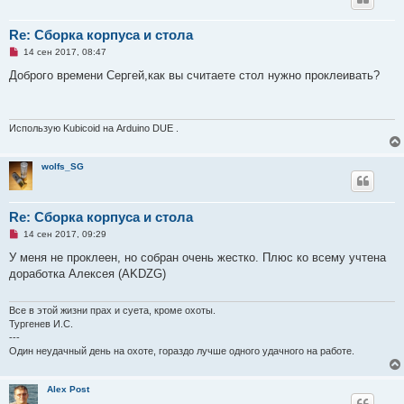
Re: Сборка корпуса и стола
Н
14 сен 2017, 08:47
е
п
Доброго времени Сергей,как вы считаете стол нужно проклеивать?
р
о
ч
и
т
Использую Kubicoid на Arduino DUE .
а
н
н
wolfs_SG
о
е
с
о
о
Re: Сборка корпуса и стола
б
Н
14 сен 2017, 09:29
щ
е
е
п
У меня не проклеен, но собран очень жестко. Плюс ко всему учтена
н
р
и
доработка Алексея (AKDZG)
о
е
ч
и
т
Все в этой жизни прах и суета, кроме охоты.
а
Тургенев И.С.
н
---
н
Один неудачный день на охоте, гораздо лучше одного удачного на работе.
о
е
с
о
Alex Post
о