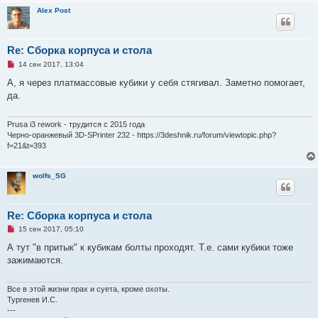
о
Alex Post
о
б
щ
е
Re: Сборка корпуса и стола
н
и
Н
14 сен 2017, 13:04
е
е
п
А, я через платмассовые кубики у себя стягивал. Заметно помогает,
р
да.
о
ч
и
т
Prusa i3 rework - трудится с 2015 года
а
Черно-оранжевый 3D-SPrinter 232 - https://3deshnik.ru/forum/viewtopic.php?
н
f=21&t=393
н
о
е
с
wolfs_SG
о
о
б
щ
Re: Сборка корпуса и стола
е
н
Н
15 сен 2017, 05:10
и
е
е
п
А тут "в притык" к кубикам болты проходят. Т.е. сами кубики тоже
р
зажимаются.
о
ч
и
т
Все в этой жизни прах и суета, кроме охоты.
а
Тургенев И.С.
н
---
н