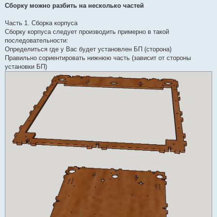
п
Сборку можно разбить на несколько частей
р
о
ч
Часть 1. Сборка корпуса
и
Сборку корпуса следует производить примерно в такой
т
а
последовательности:
н
Определиться где у Вас будет установлен БП (сторона)
н
о
Правильно сориентировать нижнюю часть (зависит от стороны
е
установки БП)
с
о
о
б
щ
е
н
и
е