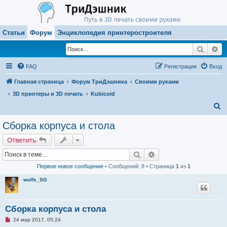
Статьи
Форум
Энциклопедия принтеростроителя
Поиск
Ра
FAQ
Регистрация
Вход
Главная страница
Форум ТриДэшника
Своими руками
3D принтеры и 3D печать
Kubicoid
П
о
Сборка корпуса и стола
и
Ответить
с
Поиск
Расширенный поиск
к
Первое новое сообщение
• Сообщений: 8 • Страница
1
из
1
wolfs_SG
Сборка корпуса и стола
Н
24 мар 2017, 05:24
е