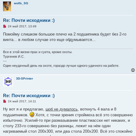
н
wolfs_SG
о
е
с
о
Re: Почти исходники :)
о
б
Н
24 май 2017, 13:49
щ
е
е
п
Помойму слишком большое плечо на 2 подшипника будет без 2-го
н
р
и
винта... в любом случае это еще обдумывается...
о
е
ч
и
т
Все в этой жизни прах и суета, кроме охоты.
а
Тургенев И.С.
н
---
н
Один неудачный день на охоте, гораздо лучше одного удачного на работе.
о
е
с
о
3D-SPrinter
о
б
щ
е
Re: Почти исходники :)
н
и
Н
24 май 2017, 14:11
е
е
п
Ну вот я и предлагаю,
шоб не думалось
, воткнуть 4 вала и 8
р
подшипников.
Хотя, с точки зрения строймеха всё это совершенно
о
ч
избыточно. Усилий-то при размазывании пластмасски нет никаких, и
и
столу 233-го совершенно без разницы, лежит на нём один
т
а
нагреваемый стол 200х300, или два стола 200х200. Всё это спокойно
н