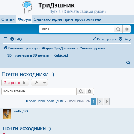
Статьи
Форум
Энциклопедия принтеростроителя
Поиск
Ра
FAQ
Регистрация
Вход
Главная страница
Форум ТриДэшника
Своими руками
3D принтеры и 3D печать
Kubicoid
П
о
Почти исходники :)
и
Закрыто
с
Поиск
Расширенный поиск
к
1
2
След.
Первое новое сообщение
• Сообщений: 26
wolfs_SG
Почти исходники :)