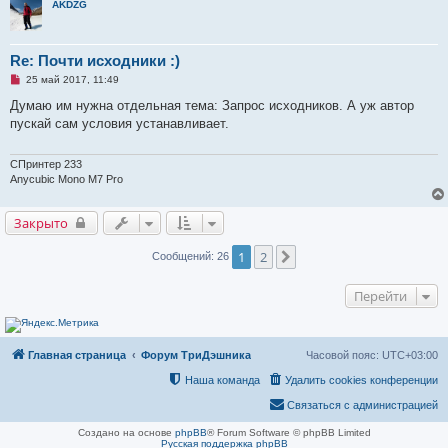
с
AKDZG
о
о
б
щ
Re: Почти исходники :)
е
н
Н
25 май 2017, 11:49
и
е
е
п
Думаю им нужна отдельная тема: Запрос исходников. А уж автор
р
пускай сам условия устанавливает.
о
ч
и
т
СПринтер 233
а
Anycubic Mono M7 Pro
н
н
о
Закрыто
е
с
о
1
2
След.
Сообщений: 26
о
б
щ
Перейти
е
н
и
е
Главная страница
Форум ТриДэшника
Часовой пояс:
UTC+03:00
Наша команда
Удалить cookies конференции
Связаться с администрацией
Создано на основе
phpBB
® Forum Software © phpBB Limited
Русская поддержка phpBB