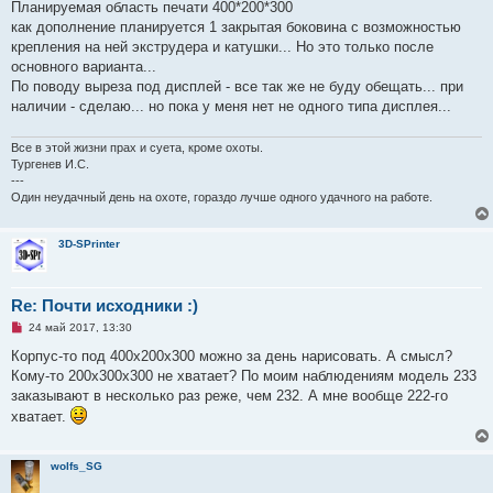
Планируемая область печати 400*200*300
н
и
как дополнение планируется 1 закрытая боковина с возможностью
е
крепления на ней экструдера и катушки... Но это только после
основного варианта...
По поводу выреза под дисплей - все так же не буду обещать... при
наличии - сделаю... но пока у меня нет не одного типа дисплея...
Все в этой жизни прах и суета, кроме охоты.
Тургенев И.С.
---
Один неудачный день на охоте, гораздо лучше одного удачного на работе.
3D-SPrinter
Re: Почти исходники :)
Н
24 май 2017, 13:30
е
п
Корпус-то под 400х200х300 можно за день нарисовать. А смысл?
р
Кому-то 200х300х300 не хватает? По моим наблюдениям модель 233
о
ч
заказывают в несколько раз реже, чем 232. А мне вообще 222-го
и
хватает.
т
а
н
н
wolfs_SG
о
е