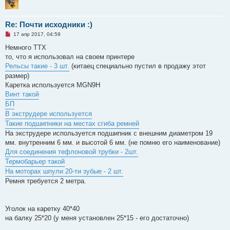
Re: Почти исходники :)
Н
17 апр 2017, 04:59
е
п
Немного ТТХ
р
то, что я использовал на своем принтере
о
ч
Рельсы такие - 3 шт.
(китаец специально пустил в продажу этот
и
размер)
т
а
Каретка используется MGN9H
н
Винт такой
н
о
БП
е
В экструдере используется
с
о
Такие подшипники на местах сгиба ремней
о
На экструдере используется подшипник с внешним диаметром 19
б
щ
мм. внутренним 6 мм. и высотой 6 мм. (не помню его наименование)
е
Для соединения тефлоновой трубки - 2шт.
н
и
Термобарьер такой
е
На моторах шпули 20-ти зубые - 2 шт.
Ремня требуется 2 метра.
Уголок на каретку 40*40
на балку 25*20 (у меня установлен 25*15 - его достаточно)