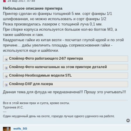
Н
24 мар 2017, 07:48
е
п
Небольшое описание принтера
р
Принтер сделан из фанеры толщиной 5 мм. сорт фанеры 1/1
о
ч
шлифованная, но можно использовать и сорт фанеры 1/2
и
Резка производилась лазером с толщиной луча 0,1 мм.
т
а
При сборке корпуса используется большое кол-во болтов М3, а
н
также шайбочек и гаек.
н
о
Квадратные гайки из китая везти - посчитал глупой идеей и по этой
е
причине... дабы увеличить площадь соприкосновения гайки -
с
о
используются еще и шайбочки.
о
б
Спойлер Фото работающего 24/7 принтера
щ
е
Спойлер Фото напечатанных на этом принтере деталей
н
и
е
Спойлер Необходимые модели STL
Спойлер DXF для лазера
Данная тема для флуда не предназначена!!! Прошу это учитывать!!!
Все в этой жизни прах и суета, кроме охоты.
Тургенев И.С.
---
Один неудачный день на охоте, гораздо лучше одного удачного на работе.
wolfs_SG