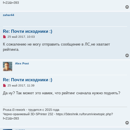
е
f=21&t=393
с
о
о
zahar44
б
щ
е
н
и
Re: Почти исходники :)
е
Н
25 май 2017, 10:03
е
п
К сожалению не могу отправить сообщение в ЛС,не хватает
р
рейтинга.
о
ч
и
т
Alex Post
а
н
н
о
е
Re: Почти исходники :)
с
Н
о
25 май 2017, 11:39
е
о
п
б
Да ну? Так может это намек, что рейтинг сначала нужно поднять?
р
щ
о
е
ч
н
и
и
т
е
Prusa i3 rework - трудится с 2015 года
а
Черно-оранжевый 3D-SPrinter 232 - https://3deshnik.ru/forum/viewtopic.php?
н
f=21&t=393
н
о
е