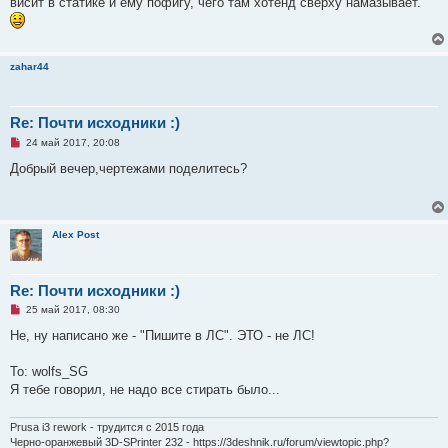
висит в статике и ему пофигу, чего там хотенд сверху намазывает.
н
о
е
с
о
о
zahar44
б
щ
е
н
Re: Почти исходники :)
и
е
Н
24 май 2017, 20:08
е
п
Добрый вечер,чертежами поделитесь?
р
о
ч
и
т
Alex Post
а
н
н
о
е
Re: Почти исходники :)
с
Н
о
25 май 2017, 08:30
е
о
п
б
Не, ну написано же - "Пишите в ЛС". ЭТО - не ЛС!
р
щ
о
е
ч
н
То: wolfs_SG
и
и
Я тебе говорил, не надо все стирать было...
т
е
а
н
Prusa i3 rework - трудится с 2015 года
н
о
Черно-оранжевый 3D-SPrinter 232 - https://3deshnik.ru/forum/viewtopic.php?