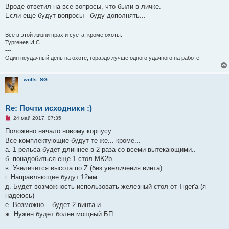
Вроде ответил на все вопросы, что были в личке.
Если еще будут вопросы - буду дополнять...
Все в этой жизни прах и суета, кроме охоты.
Тургенев И.С.
---
Один неудачный день на охоте, гораздо лучше одного удачного на работе.
wolfs_SG
Re: Почти исходники :)
Н
24 май 2017, 07:35
е
п
Положено начало новому корпусу...
р
Все комплектующие будут те же... кроме...
о
ч
а. 1 рельса будет длиннее в 2 раза со всеми вытекающими..
и
б. понадобиться еще 1 стол MK2b
т
а
в. Увеличится высота по Z (без увеличения винта)
н
г. Направляющие будут 12мм.
н
о
д. Будет возможность использовать железный стол от Tiger'а (я
е
надеюсь)
с
о
е. Возможно... будет 2 винта и
о
ж. Нужен будет более мощный БП
б
щ
е