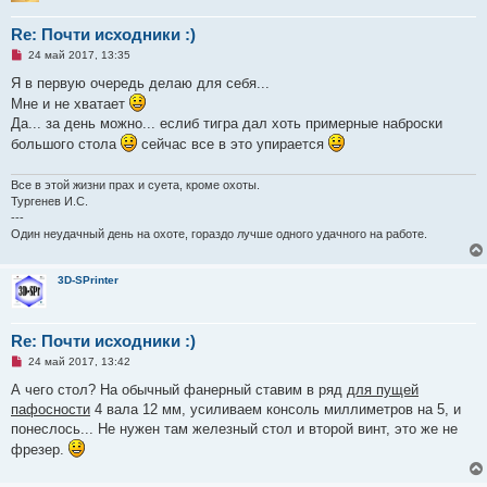
с
о
Re: Почти исходники :)
о
б
Н
24 май 2017, 13:35
щ
е
е
п
Я в первую очередь делаю для себя...
н
р
и
Мне и не хватает
о
е
ч
Да... за день можно... еслиб тигра дал хоть примерные наброски
и
большого стола
сейчас все в это упирается
т
а
н
Все в этой жизни прах и суета, кроме охоты.
н
о
Тургенев И.С.
е
---
с
Один неудачный день на охоте, гораздо лучше одного удачного на работе.
о
о
б
щ
3D-SPrinter
е
н
и
е
Re: Почти исходники :)
Н
24 май 2017, 13:42
е
п
А чего стол? На обычный фанерный ставим в ряд
для пущей
р
пафосности
4 вала 12 мм, усиливаем консоль миллиметров на 5, и
о
ч
понеслось... Не нужен там железный стол и второй винт, это же не
и
фрезер.
т
а
н