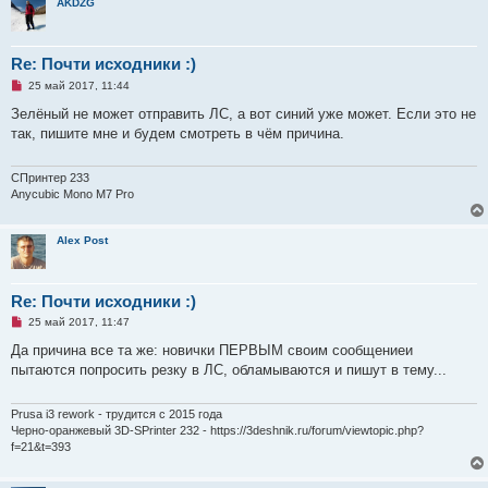
с
AKDZG
о
о
б
щ
Re: Почти исходники :)
е
н
Н
25 май 2017, 11:44
и
е
е
п
Зелёный не может отправить ЛС, а вот синий уже может. Если это не
р
так, пишите мне и будем смотреть в чём причина.
о
ч
и
т
СПринтер 233
а
Anycubic Mono M7 Pro
н
н
о
Alex Post
е
с
о
о
б
Re: Почти исходники :)
щ
е
Н
25 май 2017, 11:47
н
е
и
п
Да причина все та же: новички ПЕРВЫМ своим сообщениеи
е
р
пытаются попросить резку в ЛС, обламываются и пишут в тему...
о
ч
и
т
Prusa i3 rework - трудится с 2015 года
а
Черно-оранжевый 3D-SPrinter 232 - https://3deshnik.ru/forum/viewtopic.php?
н
f=21&t=393
н
о
е