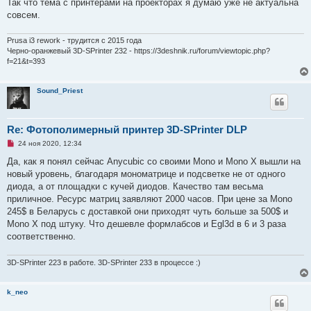
ч
Так что тема с принтерами на проекторах я думаю уже не актуальна
и
совсем.
т
а
н
Prusa i3 rework - трудится с 2015 года
н
о
Черно-оранжевый 3D-SPrinter 232 - https://3deshnik.ru/forum/viewtopic.php?
е
f=21&t=393
с
о
о
Sound_Priest
б
щ
е
н
и
Re: Фотополимерный принтер 3D-SPrinter DLP
е
Н
24 ноя 2020, 12:34
е
п
Да, как я понял сейчас Anycubic со своими Mono и Mono X вышли на
р
новый уровень, благодаря мономатрице и подсветке не от одного
о
ч
диода, а от площадки с кучей диодов. Качество там весьма
и
приличное. Ресурс матриц заявляют 2000 часов. При цене за Mono
т
а
245$ в Беларусь с доставкой они приходят чуть больше за 500$ и
н
Mono X под штуку. Что дешевле формлабсов и Egl3d в 6 и 3 раза
н
о
соответственно.
е
с
о
3D-SPrinter 223 в работе. 3D-SPrinter 233 в процессе :)
о
б
щ
k_neo
е
н
и