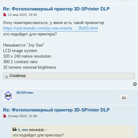
е
Re: Фотополимерный принтер 3D-SPrinter DLP
Н
13 мар 2022, 19:26
е
п
Хочу поинтересоваться, у меня есть такой прожектор
р
https://usb.brando.com/joy-see-enterta ... 35d15.html
о
ч
это подойдет для принтера?
и
т
а
Называется "Joy See"
н
LCD image system
н
о
320 x 240 native resolution
е
300:1 contrast ratio
с
о
32 lumens nominal brightness
о
б
Спойлер
щ
е
н
и
е
3D-SPrinter
Re: Фотополимерный принтер 3D-SPrinter DLP
Н
13 мар 2022, 21:48
е
п
р
k_neo
писал(а):
↑
о
ч
это подойдет для принтера?
и