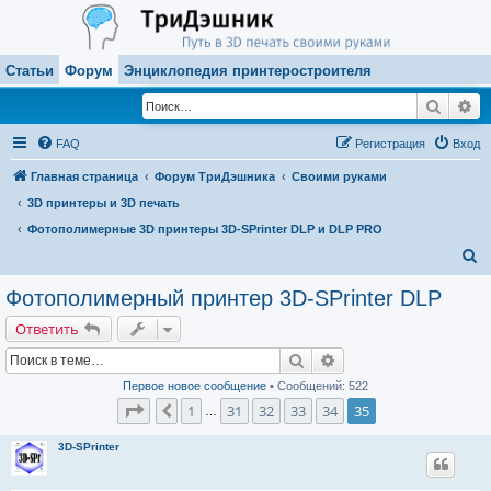
Статьи
Форум
Энциклопедия принтеростроителя
Поиск
Ра
FAQ
Регистрация
Вход
Главная страница
Форум ТриДэшника
Своими руками
3D принтеры и 3D печать
Фотополимерные 3D принтеры 3D-SPrinter DLP и DLP PRO
П
о
Фотополимерный принтер 3D-SPrinter DLP
и
Ответить
с
Поиск
Расширенный поиск
к
Первое новое сообщение
• Сообщений: 522
Страница
35
из
35
1
31
32
33
34
35
Пред.
…
3D-SPrinter