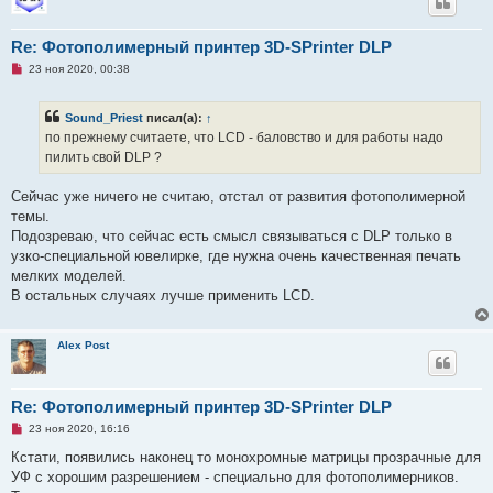
о
б
щ
Re: Фотополимерный принтер 3D-SPrinter DLP
е
н
Н
23 ноя 2020, 00:38
и
е
е
п
р
Sound_Priest
писал(а):
↑
о
ч
по прежнему считаете, что LCD - баловство и для работы надо
и
пилить свой DLP ?
т
а
н
Сейчас уже ничего не считаю, отстал от развития фотополимерной
н
о
темы.
е
Подозреваю, что сейчас есть смысл связываться с DLP только в
с
о
узко-специальной ювелирке, где нужна очень качественная печать
о
мелких моделей.
б
щ
В остальных случаях лучше применить LCD.
е
н
и
е
Alex Post
Re: Фотополимерный принтер 3D-SPrinter DLP
Н
23 ноя 2020, 16:16
е
п
Кстати, появились наконец то монохромные матрицы прозрачные для
р
УФ с хорошим разрешением - специально для фотополимерников.
о