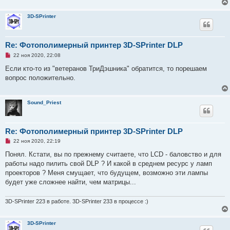
н
о
3D-SPrinter
е
с
о
о
б
Re: Фотополимерный принтер 3D-SPrinter DLP
щ
е
Н
22 ноя 2020, 22:08
н
е
и
п
Если кто-то из "ветеранов ТриДэшника" обратится, то порешаем
е
р
вопрос положительно.
о
ч
и
т
Sound_Priest
а
н
н
о
е
Re: Фотополимерный принтер 3D-SPrinter DLP
с
Н
о
22 ноя 2020, 22:19
е
о
п
б
Понял. Кстати, вы по прежнему считаете, что LCD - баловство и для
р
щ
работы надо пилить свой DLP ? И какой в среднем ресурс у ламп
о
е
ч
н
проекторов ? Меня смущает, что будущем, возможно эти лампы
и
и
будет уже сложнее найти, чем матрицы...
т
е
а
н
3D-SPrinter 223 в работе. 3D-SPrinter 233 в процессе :)
н
о
е
с
3D-SPrinter
о