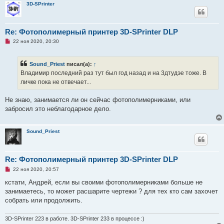
3D-SPrinter
е
н
и
е
Re: Фотополимерный принтер 3D-SPrinter DLP
Н
22 ноя 2020, 20:30
е
п
р
Sound_Priest
писал(а):
↑
о
ч
Владимир последний раз тут был год назад и на 3дтудэе тоже. В
и
личке пока не отвечает...
т
а
н
Не знаю, занимается ли он сейчас фотополимерниками, или
н
о
забросил это неблагодарное дело.
е
с
о
о
Sound_Priest
б
щ
е
н
Re: Фотополимерный принтер 3D-SPrinter DLP
и
е
Н
22 ноя 2020, 20:57
е
п
кстати, Андрей, если вы своими фотополимерниками больше не
р
занимаетесь, то может расшарите чертежи ? для тех кто сам захочет
о
ч
собрать или продолжить.
и
т
а
3D-SPrinter 223 в работе. 3D-SPrinter 233 в процессе :)
н