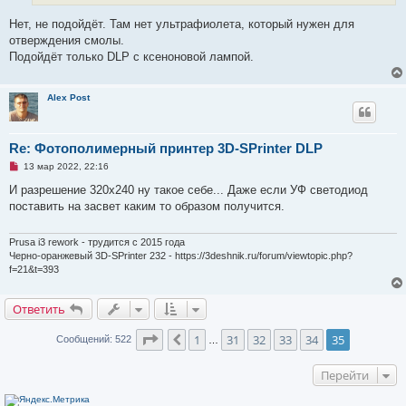
т
а
Нет, не подойдёт. Там нет ультрафиолета, который нужен для
н
отверждения смолы.
н
о
Подойдёт только DLP с ксеноновой лампой.
е
с
о
о
Alex Post
б
щ
е
н
Re: Фотополимерный принтер 3D-SPrinter DLP
и
е
Н
13 мар 2022, 22:16
е
п
И разрешение 320х240 ну такое себе... Даже если УФ светодиод
р
поставить на засвет каким то образом получится.
о
ч
и
т
Prusa i3 rework - трудится с 2015 года
а
Черно-оранжевый 3D-SPrinter 232 - https://3deshnik.ru/forum/viewtopic.php?
н
f=21&t=393
н
о
е
Ответить
с
о
о
Страница
35
из
35
1
31
32
33
34
35
Пред.
Сообщений: 522
б
…
щ
е
н
Перейти
и
е