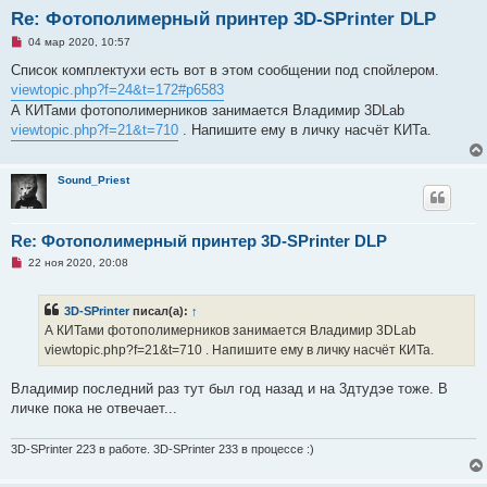
Re: Фотополимерный принтер 3D-SPrinter DLP
Н
04 мар 2020, 10:57
е
п
Список комплектухи есть вот в этом сообщении под спойлером.
р
viewtopic.php?f=24&t=172#p6583
о
ч
А КИТами фотополимерников занимается Владимир 3DLab
и
viewtopic.php?f=21&t=710
. Напишите ему в личку насчёт КИТа.
т
а
н
н
Sound_Priest
о
е
с
о
о
Re: Фотополимерный принтер 3D-SPrinter DLP
б
Н
22 ноя 2020, 20:08
щ
е
е
п
н
р
и
3D-SPrinter
писал(а):
↑
о
е
ч
А КИТами фотополимерников занимается Владимир 3DLab
и
viewtopic.php?f=21&t=710 . Напишите ему в личку насчёт КИТа.
т
а
н
Владимир последний раз тут был год назад и на 3дтудэе тоже. В
н
о
личке пока не отвечает...
е
с
о
3D-SPrinter 223 в работе. 3D-SPrinter 233 в процессе :)
о
б
щ