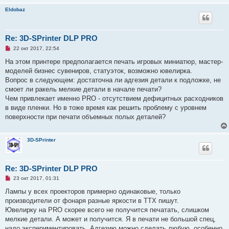
о
Eldobaz
б
щ
е
н
и
Re: 3D-SPrinter DLP PRO
е
Н
22 окт 2017, 22:54
е
п
На этом принтере предполагается печать игровых миниатюр, мастер-
р
моделей бизнес сувениров, статуэток, возможно ювелирка.
о
ч
Вопрос в следующем: достаточна ли адгезия детали к подложке, не
и
смоет ли ракель мелкие детали в начале печати?
т
а
Чем привлекает именно PRO - отсутствием дефицитных расходников
н
в виде пленки. Но в тоже время как решить проблему с уровнем
н
о
поверхности при печати объемных полых деталей?
е
с
о
о
3D-SPrinter
б
щ
е
н
Re: 3D-SPrinter DLP PRO
и
е
Н
23 окт 2017, 01:31
е
п
Лампы у всех проекторов примерно одинаковые, только
р
производители от фонаря разные яркости в ТТХ пишут.
о
ч
Ювелирку на PRO скорее всего не получится печатать, слишком
и
мелкие детали. А может и получится. Я в печати не большой спец,
т
а
надо экспериментировать. Адгезию можно сделать любую, особенно