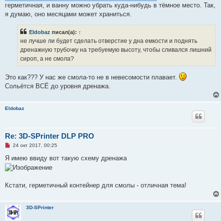
щ
герметичная, и ванну можно убрать куда-нибудь в тёмное место. Так,
е
я думаю, оно месяцами может храниться.
н
и
е
Eldobaz
писал(а):
↑
не лучше ли будет сделать отверстие у дна емкости и поднять
дренажную трубочку на требуемую высоту, чтобы сливался лишний
сироп, а не смола?
Это как??? У нас же смола-то не в невесомости плавает.
Сольётся ВСЁ до уровня дренажа.
Eldobaz
Re: 3D-SPrinter DLP PRO
Н
24 окт 2017, 00:25
е
п
Я имею ввиду вот такую схему дренажа
р
о
ч
и
Кстати, герметичный контейнер для смолы - отличная тема!
т
а
н
н
3D-SPrinter
о
е