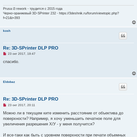
н
о
Prusa i3 rework - трудится с 2015 года
е
Черно-оранжевый 3D-SPrinter 232 - https://3deshnik.ru/forum/viewtopic.php?
с
f=21&t=393
о
о
б
щ
kosh
е
н
и
е
Re: 3D-SPrinter DLP PRO
Н
23 окт 2017, 19:47
е
п
спасибо.
р
о
ч
и
т
Eldobaz
а
н
н
о
е
Re: 3D-SPrinter DLP PRO
с
Н
о
23 окт 2017, 20:11
е
о
п
б
Можно ли в текущем ките изменить расстояние от объектива до
р
щ
поверхности? Например, я хочу уменьшить печатное поле для
о
е
ч
н
увеличения разрешения Х/У - у меня получится?
и
и
т
е
а
И все-таки как быть с уровнем поверхности при печати объемных