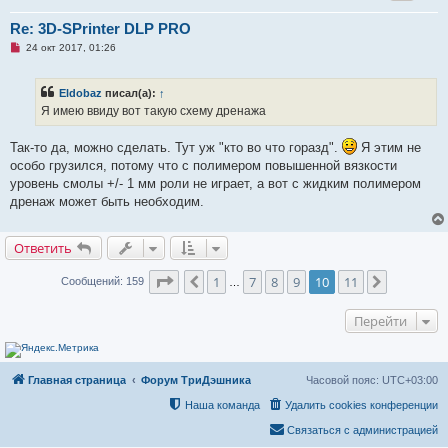
с
о
Re: 3D-SPrinter DLP PRO
о
б
Н
24 окт 2017, 01:26
щ
е
е
п
н
р
и
Eldobaz
писал(а):
↑
о
е
ч
Я имею ввиду вот такую схему дренажа
и
т
а
Так-то да, можно сделать. Тут уж "кто во что горазд".
Я этим не
н
особо грузился, потому что с полимером повышенной вязкости
н
о
уровень смолы +/- 1 мм роли не играет, а вот с жидким полимером
е
дренаж может быть необходим.
с
о
о
б
Ответить
щ
е
н
Страница
10
из
11
1
7
8
9
10
11
Пред.
След.
Сообщений: 159
…
и
е
Перейти
Главная страница
Форум ТриДэшника
Часовой пояс:
UTC+03:00
Наша команда
Удалить cookies конференции
Связаться с администрацией