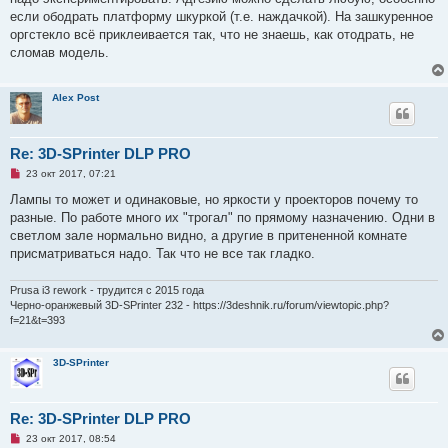
н
если ободрать платформу шкуркой (т.е. наждачкой). На зашкуренное
н
о
оргстекло всё приклеивается так, что не знаешь, как отодрать, не
е
сломав модель.
с
о
о
б
Alex Post
щ
е
н
и
Re: 3D-SPrinter DLP PRO
е
Н
23 окт 2017, 07:21
е
п
Лампы то может и одинаковые, но яркости у проекторов почему то
р
разные. По работе много их "трогал" по прямому назначению. Одни в
о
ч
светлом зале нормально видно, а другие в притененной комнате
и
присматриваться надо. Так что не все так гладко.
т
а
н
Prusa i3 rework - трудится с 2015 года
н
о
Черно-оранжевый 3D-SPrinter 232 - https://3deshnik.ru/forum/viewtopic.php?
е
f=21&t=393
с
о
о
3D-SPrinter
б
щ
е
н
и
Re: 3D-SPrinter DLP PRO
е
Н
23 окт 2017, 08:54