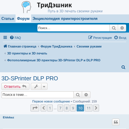
Статьи
Форум
Энциклопедия принтеростроителя
Поиск
Ра
FAQ
Регистрация
Вход
Главная страница
Форум ТриДэшника
Своими руками
3D принтеры и 3D печать
Фотополимерные 3D принтеры 3D-SPrinter DLP и DLP PRO
П
о
3D-SPrinter DLP PRO
и
Ответить
с
Поиск
Расширенный поиск
к
Первое новое сообщение
• Сообщений: 159
Страница
10
из
11
1
7
8
9
10
11
Пред.
След.
…
Eldobaz