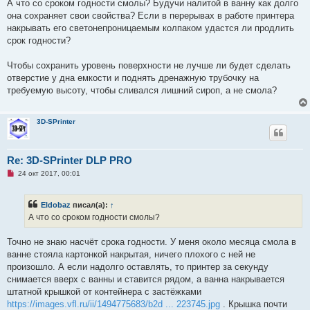
п
А что со сроком годности смолы? Будучи налитой в ванну как долго
р
она сохраняет свои свойства? Если в перерывах в работе принтера
о
ч
накрывать его светонепроницаемым колпаком удастся ли продлить
и
срок годности?
т
а
н
Чтобы сохранить уровень поверхности не лучше ли будет сделать
н
о
отверстие у дна емкости и поднять дренажную трубочку на
е
требуемую высоту, чтобы сливался лишний сироп, а не смола?
с
о
о
б
3D-SPrinter
щ
е
н
и
Re: 3D-SPrinter DLP PRO
е
Н
24 окт 2017, 00:01
е
п
р
Eldobaz
писал(а):
↑
о
ч
А что со сроком годности смолы?
и
т
а
Точно не знаю насчёт срока годности. У меня около месяца смола в
н
ванне стояла картонкой накрытая, ничего плохого с ней не
н
о
произошло. А если надолго оставлять, то принтер за секунду
е
снимается вверх с ванны и ставится рядом, а ванна накрывается
с
о
штатной крышкой от контейнера с застёжками
о
https://images.vfl.ru/ii/1494775683/b2d ... 223745.jpg
. Крышка почти
б