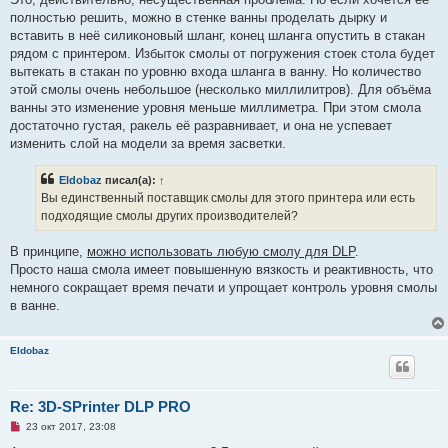
полностью решить, можно в стенке ванны проделать дырку и
вставить в неё силиконовый шланг, конец шланга опустить в стакан
рядом с принтером. Избыток смолы от погружения стоек стола будет
вытекать в стакан по уровню входа шланга в ванну. Но количество
этой смолы очень небольшое (несколько миллилитров). Для объёма
ванны это изменение уровня меньше миллиметра. При этом смола
достаточно густая, ракель её разравнивает, и она не успевает
изменить слой на модели за время засветки.
Eldobaz
писал(а):
↑
Вы единственный поставщик смолы для этого принтера или есть
подходящие смолы других производителей?
В принципе,
можно использовать любую смолу для DLP
.
Просто наша смола имеет повышенную вязкость и реактивность, что
немного сокращает время печати и упрощает контроль уровня смолы
в ванне.
Eldobaz
Re: 3D-SPrinter DLP PRO
Н
23 окт 2017, 23:08
е