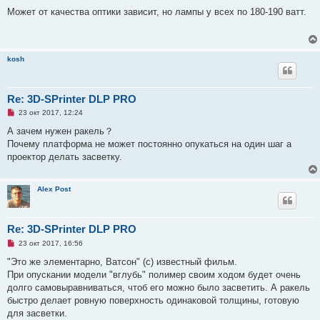
е
п
Может от качества оптики зависит, но лампы у всех по 180-190 ватт.
р
о
ч
и
т
kosh
а
н
н
о
е
Re: 3D-SPrinter DLP PRO
с
Н
о
23 окт 2017, 12:24
е
о
п
б
А зачем нужен ракель？
р
щ
Почему платформа не может постоянно опукаться на один шаг а
о
е
ч
н
проектор делать засветку.
и
и
т
е
а
н
Alex Post
н
о
е
с
Re: 3D-SPrinter DLP PRO
о
о
Н
23 окт 2017, 16:56
б
е
щ
п
"Это же элементарно, Ватсон" (с) известный фильм.
е
р
При опускании модели "вглубь" полимер своим ходом будет очень
н
о
и
ч
долго самовыравниваться, чтоб его можно было засветить. А ракель
е
и
быстро делает ровную поверхность одинаковой толщины, готовую
т
а
для засветки.
н