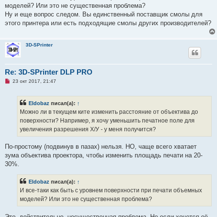
н
моделей? Или это не существенная проблема?
н
о
Ну и еще вопрос следом. Вы единственный поставщик смолы для
е
этого принтера или есть подходящие смолы других производителей?
с
о
о
б
3D-SPrinter
щ
е
н
и
Re: 3D-SPrinter DLP PRO
е
Н
23 окт 2017, 21:47
е
п
р
Eldobaz
писал(а):
↑
о
ч
Можно ли в текущем ките изменить расстояние от объектива до
и
поверхности? Например, я хочу уменьшить печатное поле для
т
а
увеличения разрешения Х/У - у меня получится?
н
н
о
По-простому (подвинув в пазах) нельзя. НО, чаще всего хватает
е
зума объектива проектора, чтобы изменить площадь печати на 20-
с
о
30%.
о
б
щ
Eldobaz
писал(а):
↑
е
И все-таки как быть с уровнем поверхности при печати объемных
н
и
моделей? Или это не существенная проблема?
е
Это, действительно, несущественная проблема. Но если хочется её