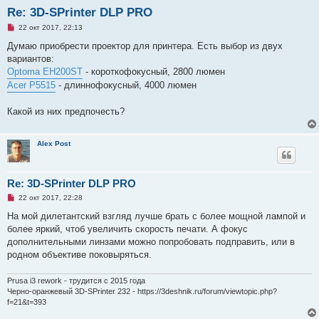
Re: 3D-SPrinter DLP PRO
Н
22 окт 2017, 22:13
е
п
Думаю приобрести проектор для принтера. Есть выбор из двух
р
вариантов:
о
ч
Optoma EH200ST
- короткофокусный, 2800 люмен
и
Acer P5515
- длиннофокусный, 4000 люмен
т
а
н
Какой из них предпочесть?
н
о
е
с
Alex Post
о
о
б
щ
е
Re: 3D-SPrinter DLP PRO
н
Н
22 окт 2017, 22:28
и
е
е
п
На мой дилетантский взгляд лучше брать с более мощной лампой и
р
более яркий, чтоб увеличить скорость печати. А фокус
о
ч
дополнительными линзами можно попробовать подправить, или в
и
родном объективе поковыряться.
т
а
н
Prusa i3 rework - трудится с 2015 года
н
о
Черно-оранжевый 3D-SPrinter 232 - https://3deshnik.ru/forum/viewtopic.php?
е
f=21&t=393
с
о