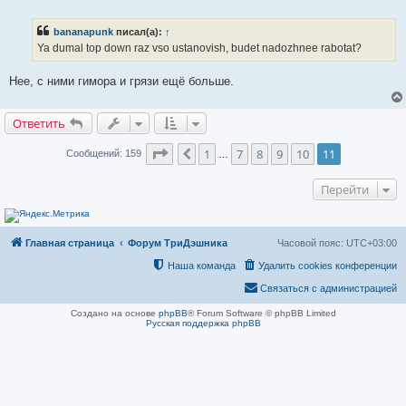
е
е
п
р
bananapunk
писал(а):
↑
о
ч
Ya dumal top down raz vso ustanovish, budet nadozhnee rabotat?
и
т
а
Нее, с ними гимора и грязи ещё больше.
н
н
о
Ответить
е
с
о
Страница
11
из
11
1
7
8
9
10
11
Пред.
Сообщений: 159
…
о
б
щ
Перейти
е
н
и
е
Главная страница
Форум ТриДэшника
Часовой пояс:
UTC+03:00
Наша команда
Удалить cookies конференции
Связаться с администрацией
Создано на основе
phpBB
® Forum Software © phpBB Limited
Русская поддержка phpBB