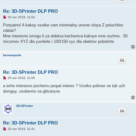
н
и
Re: 3D-SPrinter DLP PRO
е
Н
25 окт 2019, 11:04
е
п
Ponyatno! A kakoy vsotke vam minimalny uroven sloya Z poluchilos
р
zdelat?
о
ч
Mne interesno smogu li ya dobitsa kachestva kakoye mne nuzhno . 50
и
micornov XYZ dla yuvilerki i 100/150 xyz dla obektov pobolshe.
т
а
н
н
bananapunk
о
е
с
о
Re: 3D-SPrinter DLP PRO
о
б
Н
25 окт 2019, 11:05
щ
е
е
п
a esho interesno pochemu propal interes ? Vsotke polimer ne tak uzh
н
р
и
doroguy, osobenno na glitzeryne.
о
е
ч
и
т
3D-SPrinter
а
н
н
о
е
Re: 3D-SPrinter DLP PRO
с
Н
о
25 окт 2019, 11:41
е
о
п
б