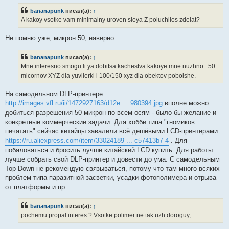
р
щ
bananapunk
писал(а):
↑
о
е
ч
н
A kakoy vsotke vam minimalny uroven sloya Z poluchilos zdelat?
и
и
т
е
а
Не помню уже, микрон 50, наверно.
н
н
о
bananapunk
писал(а):
↑
е
Mne interesno smogu li ya dobitsa kachestva kakoye mne nuzhno . 50
с
о
micornov XYZ dla yuvilerki i 100/150 xyz dla obektov pobolshe.
о
б
щ
На самодельном DLP-принтере
е
http://images.vfl.ru/ii/1472927163/d12e ... 980394.jpg
вполне можно
н
и
добиться разрешения 50 микрон по всем осям - было бы желание и
е
конкретные коммерческие задачи
. Для хобби типа "гномиков
печатать" сейчас китайцы завалили всё дешёвыми LCD-принтерами
https://ru.aliexpress.com/item/33024189 ... c57413b7-4
. Для
побаловаться и бросить лучше китайский LCD купить. Для работы
лучше собрать свой DLP-принтер и довести до ума. С самодельным
Top Down не рекомендую связываться, потому что там много всяких
проблем типа паразитной засветки, усадки фотополимера и отрыва
от платформы и пр.
bananapunk
писал(а):
↑
pochemu propal interes ? Vsotke polimer ne tak uzh doroguy,