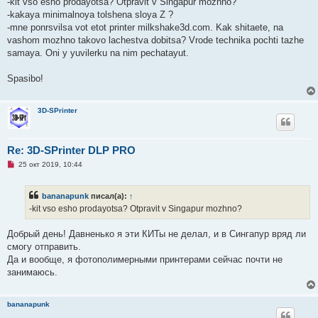
-kit vso esho prodayotsa? Otpravit v Singapur mozhno?
о
е
ч
-kakaya minimalnoya tolshena sloya Z ?
и
-mne ponrsvilsa vot etot printer milkshake3d.com. Kak shitaete, na
т
а
vashom mozhno takovo lachestva dobitsa? Vrode technika pochti tazhe
н
samaya. Oni y yuvilerku na nim pechatayut.
н
о
е
Spasibo!
с
о
о
б
3D-SPrinter
щ
е
н
и
Re: 3D-SPrinter DLP PRO
е
Н
25 окт 2019, 10:44
е
п
р
bananapunk
писал(а):
↑
о
ч
-kit vso esho prodayotsa? Otpravit v Singapur mozhno?
и
т
а
Добрый день! Давненько я эти КИТы не делал, и в Сингапур вряд ли
н
смогу отправить.
н
о
Да и вообще, я фотополимерными принтерами сейчас почти не
е
занимаюсь.
с
о
о
б
bananapunk
щ
е