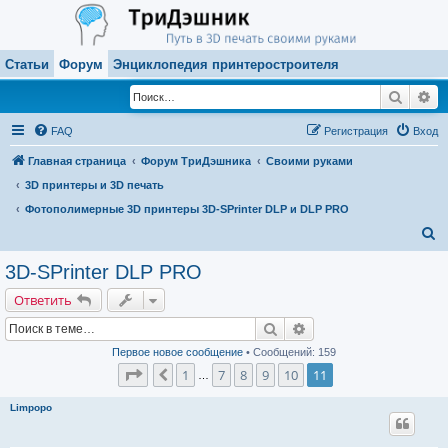
Статьи
Форум
Энциклопедия принтеростроителя
Поиск
Ра
FAQ
Регистрация
Вход
Главная страница
Форум ТриДэшника
Своими руками
3D принтеры и 3D печать
Фотополимерные 3D принтеры 3D-SPrinter DLP и DLP PRO
П
о
3D-SPrinter DLP PRO
и
Ответить
с
Поиск
Расширенный поиск
к
Первое новое сообщение
• Сообщений: 159
Страница
11
из
11
1
7
8
9
10
11
Пред.
…
Limpopo