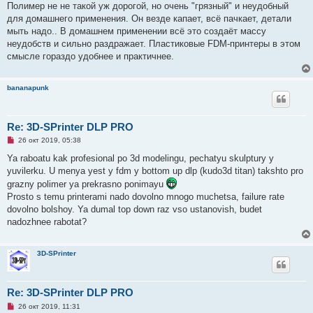
Полимер не не такой уж дорогой, но очень "грязный" и неудобный
для домашнего применения. Он везде капает, всё пачкает, детали
мыть надо.. В домашнем применении всё это создаёт массу
неудобств и сильно раздражает. Пластиковые FDM-принтеры в этом
смысле гораздо удобнее и практичнее.
bananapunk
Re: 3D-SPrinter DLP PRO
Н
26 окт 2019, 05:38
е
п
Ya raboatu kak profesional po 3d modelingu, pechatyu skulptury y
р
yuvilerku. U menya yest y fdm y bottom up dlp (kudo3d titan) takshto pro
о
ч
grazny polimer ya prekrasno ponimayu
и
Prosto s temu printerami nado dovolno mnogo muchetsa, failure rate
т
а
dovolno bolshoy. Ya dumal top down raz vso ustanovish, budet
н
nadozhnee rabotat?
н
о
е
с
3D-SPrinter
о
о
б
щ
Re: 3D-SPrinter DLP PRO
е
н
Н
26 окт 2019, 11:31
и