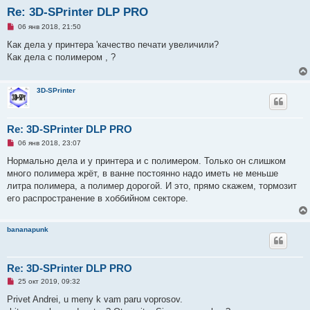
Re: 3D-SPrinter DLP PRO
Н
06 янв 2018, 21:50
е
п
Как дела у принтера 'качество печати увеличили?
р
Как дела с полимером , ?
о
ч
и
т
3D-SPrinter
а
н
н
о
е
Re: 3D-SPrinter DLP PRO
с
Н
о
06 янв 2018, 23:07
е
о
п
б
Нормально дела и у принтера и с полимером. Только он слишком
р
щ
много полимера жрёт, в ванне постоянно надо иметь не меньше
о
е
ч
н
литра полимера, а полимер дорогой. И это, прямо скажем, тормозит
и
и
его распространение в хоббийном секторе.
т
е
а
н
н
bananapunk
о
е
с
о
Re: 3D-SPrinter DLP PRO
о
б
Н
25 окт 2019, 09:32
щ
е
е
п
Privet Andrei, u meny k vam paru voprosov.
н
р
и