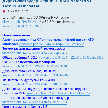
Директ-экструдер и тюнинг 3D-SPrinter PRO
Techno и Universal
Н
29 сен 2021, 02:53
е
п
Штатный тюнинг для 3D-SPrinter PRO Techno
р
viewtopic.php?f=25&t=1142
и 3D-SPrinter Universal
о
ч
viewtopic.php?f=25&t=1347
.
и
т
а
Оглавление темы:
н
Адаптированный под СПринтер самый лёгкий директ K3D
н
о
Minifeeder
viewtopic.php?f=25&t=1296&p=66862#p66862
е
Термостат для пассивной термокамеры
с
о
viewtopic.php?f=25&t=1296&p=69417#p69417
о
Обдув турбинкой 5015
viewtopic.php?f=25&t=1296&p=69433#p69433
б
щ
LM12LUU с печатными фланцами
е
viewtopic.php?f=25&t=1296&p=69118#p69118
н
и
Доработка фланцевых подшипников
е
viewtopic.php?f=25&t=1347&start=390#p69282
Тюнинговый обдув турбинками 4010
viewtopic.php?f=25&t=1296&start=60#p62318
Дополнительный обдув для печати навесов без поддержек
пластиком PLA
viewtopic.php?f=25&t=1296&p=65312#p65312
Штатный вспомогательный директ-экструдер
viewtopic.php?f=25&t=1296&start=30#p61863
Установка директа Orbiter v1.5