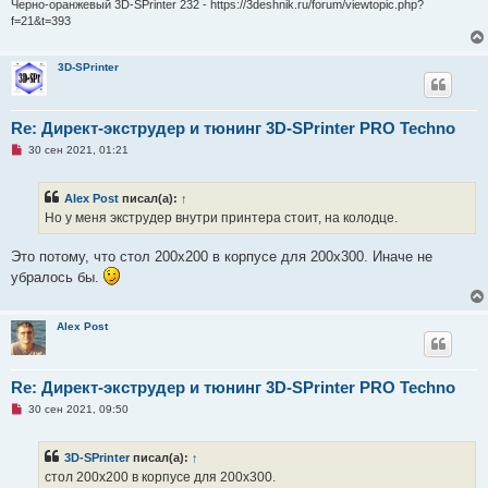
Черно-оранжевый 3D-SPrinter 232 - https://3deshnik.ru/forum/viewtopic.php?
н
и
f=21&t=393
е
3D-SPrinter
Re: Директ-экструдер и тюнинг 3D-SPrinter PRO Techno
Н
30 сен 2021, 01:21
е
п
р
Alex Post
писал(а):
↑
о
ч
Но у меня экструдер внутри принтера стоит, на колодце.
и
т
а
Это потому, что стол 200х200 в корпусе для 200х300. Иначе не
н
убралось бы.
н
о
е
с
Alex Post
о
о
б
щ
е
Re: Директ-экструдер и тюнинг 3D-SPrinter PRO Techno
н
Н
30 сен 2021, 09:50
и
е
е
п
р
3D-SPrinter
писал(а):
↑
о
ч
стол 200х200 в корпусе для 200х300.
и