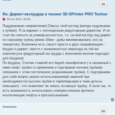
Re: Директ-экструдер и тюнинг 3D-SPrinter PRO Techno
Н
29 сен 2021, 06:38
е
п
Поддерживаю направление) Озвучу свой взгляд (иногда подумываю
р
о кубике). Я за вариант с полноценным редукторным директом. И не
о
ч
стал бы гнаться за универсальностью, т.к. на мой взгляд под директ
и
по хорошему нужны ремни 10мм - дабы минимизировать эхо на
т
а
поворотах). Возможно есть смысл просто в двух модификациях -
н
боуден и директ, просто с возможностью перехода на той же
н
о
комплектухе (редукторный экструдер с блинчиком вполне подходит
е
для боудена).
с
о
По боудену. Считаю главной его бедой говнофитинги ( и связанный с
о
ними люфт трубки со временем) и подгорание кончика трубки(и
б
щ
связанное с этим постепенное укорачивание трубки). С подгоранием
е
для себя вопрос решил использованием(и заменой при
н
и
необходимости) кусочка трубки в термобарьере( в теме дельты
е
описывал) - это позволяет не чикать основную трубку. А коли так, то
есть возможность использовать компрессионные фитинги
исключающие люфты и проскальзывание.
Avtonomys