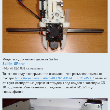
Модельки для печати директа Sailfin:
Sailfin_SPr.rar
(445.76 КБ) 881 скачивание
Так же по ходу экспериментов оказалось, что резьбовая трубка от
люстры
https://aliexpress.ru/item/400092543474 ... 1631245057
отлично
стыкует стандартные директ-экструдеры под боуден с хотендом CR-
10 и другими облегченными хотендами с резьбой М10х1 под
пневмофитинг.