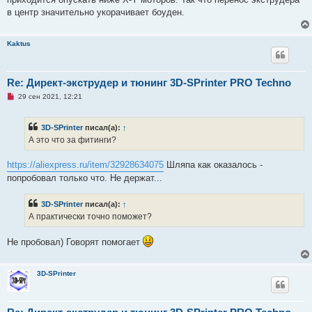
с
о
в центр значительно укорачивает боуден.
о
б
щ
е
Kaktus
н
и
е
Re: Директ-экструдер и тюнинг 3D-SPrinter PRO Techno
Н
29 сен 2021, 12:21
е
п
р
3D-SPrinter
писал(а):
↑
о
ч
А это что за фитинги?
и
т
а
https://aliexpress.ru/item/32928634075
Шляпа как оказалось -
н
попробовал только что. Не держат...
н
о
е
3D-SPrinter
писал(а):
↑
с
о
А практически точно поможет?
о
б
щ
Не пробовал) Говорят помогает
е
н
и
е
3D-SPrinter