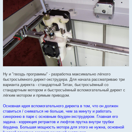
Ну и "гвоздь программы" - разработка максимально лёгкого
быстросъёмного директ-экструдера. Для начала рассматриваю три
варианта директа - стандартный Титан, быстросъёмный со
стандартным мотором и быстросъёмный вспомогательный директ с
лёгким мотором и прямым приводом.
Основная идея вспомогательного директа в том, что он должен
ставиться / сниматься не больше, чем за минуту и работать
синхронно в паре с основным боуден-экструдером. Главная его
задача - коррекция ретрактов и люфтов прутка внутри трубки
боудена. Большая мощность мотора для этого не нужна, основной