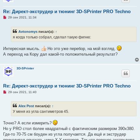
Re: Директ-экструдер и тюнинг 3D-SPrinter PRO Techno
Н
29 сен 2021, 11:34
е
п
р
Avtonomys
писал(а):
↑
о
ч
я когда только собрал, сделал такую фигню:
и
т
а
Интересная мысль.
Но это уже перебор, на мой взгляд.
н
А переход на Кору дал какой-то положительный результат?
н
о
е
с
3D-SPrinter
о
о
б
щ
е
Re: Директ-экструдер и тюнинг 3D-SPrinter PRO Techno
н
Н
29 сен 2021, 11:40
и
е
е
п
р
Alex Post
писал(а):
↑
о
ч
У меня из угла сантиметров 45.
и
т
а
Точно? А если измерить?
н
Но у PRO стол более квадратный с фактическим размером 390х380.
н
о
Где-то 70-75 см боуден из угла получается. Да ещё и экструдер
е
приходится опускать ниже X-Y моторов. Так что перенос экструдера