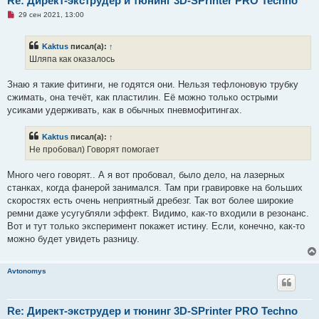
Re: Директ-экструдер и тюнинг 3D-SPrinter PRO Techno
Н
29 сен 2021, 13:00
е
п
р
Kaktus
писал(а):
↑
о
ч
Шляпа как оказалось
и
т
а
Знаю я такие фитинги, не годятся они. Нельзя тефлоновую трубку
н
сжимать, она течёт, как пластилин. Её можно только острыми
н
о
усиками удерживать, как в обычных пневмофитингах.
е
с
о
Kaktus
писал(а):
↑
о
Не пробовал) Говорят помогает
б
щ
е
Много чего говорят.. А я вот пробовал, было дело, на лазерных
н
и
станках, когда фанерой занимался. Там при гравировке на больших
е
скоростях есть очень неприятный дребезг. Так вот более широкие
ремни даже усугубляли эффект. Видимо, как-то входили в резонанс.
Вот и тут только эксперимент покажет истину. Если, конечно, как-то
можно будет увидеть разницу.
Avtonomys
Re: Директ-экструдер и тюнинг 3D-SPrinter PRO Techno