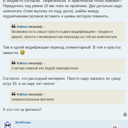
В общем-то согласен. Теоретически. А практически точно поможет?
Переделать под ремни 10 мм тоже не проблема. Две детальки надо
напечатать (тоже выложу по ходу дела), шайбы между
подшипниками роликов вставить и шкивы моторов поменять.
Kaktus
писал(а):
↑
Возможно есть смысл просто в двух модификациях - боуден и
директ, просто с возможностью перехода на той же комплектухе
Там в одной модификации переход элементарный. В том и красота
замысла.
Kaktus
писал(а):
↑
Считаю главной его бедой говнофитинги
Согласен, это расходный материал. Просто надо заказать их сразу
штук 10, и на пару лет хватит.
Kaktus
писал(а):
↑
компрессионные фитинги
А это что за фитинги?
3D-SPrinter