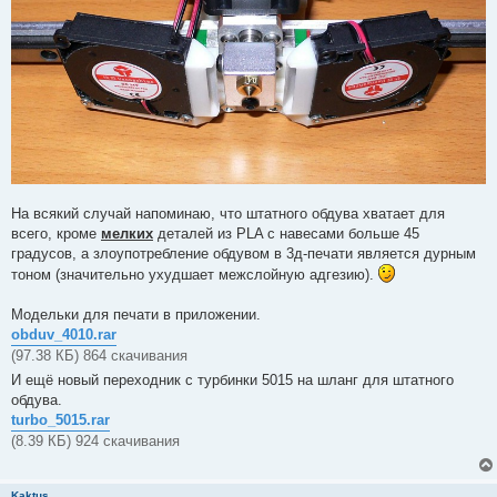
На всякий случай напоминаю, что штатного обдува хватает для
всего, кроме
мелких
деталей из PLA с навесами больше 45
градусов, а злоупотребление обдувом в 3д-печати является дурным
тоном (значительно ухудшает межслойную адгезию).
Модельки для печати в приложении.
obduv_4010.rar
(97.38 КБ) 864 скачивания
И ещё новый переходник с турбинки 5015 на шланг для штатного
обдува.
turbo_5015.rar
(8.39 КБ) 924 скачивания
Kaktus