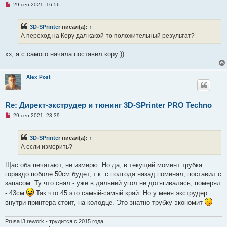
Н
29 сен 2021, 16:56
е
п
р
3D-SPrinter
писал(а):
↑
о
ч
А переход на Кору дал какой-то положительный результат?
и
т
а
хз, я с самого начала поставил кору ))
н
н
о
е
Alex Post
с
о
о
б
Re: Директ-экструдер и тюнинг 3D-SPrinter PRO Techno
щ
е
Н
29 сен 2021, 23:39
н
е
и
п
е
р
3D-SPrinter
писал(а):
↑
о
ч
А если измерить?
и
т
а
Щас оба печатают, не измерю. Но да, в текущий момент трубка
н
гораздо поболе 50см будет, т.к. с полгода назад поменял, поставил с
н
о
запасом. Ту что снял - уже в дальний угол не дотягивалась, померял
е
- 43см
Так что 45 это самый-самый край. Но у меня экструдер
с
о
внутри принтера стоит, на колодце. Это знатно трубку экономит
о
б
щ
Prusa i3 rework - трудится с 2015 года
е