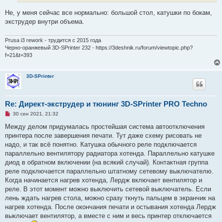
т
а
Не, у меня сейчас все нормально: большой стол, катушки по бокам,
н
экструдер внутри объема.
н
о
е
Prusa i3 rework - трудится с 2015 года
с
о
Черно-оранжевый 3D-SPrinter 232 - https://3deshnik.ru/forum/viewtopic.php?
о
f=21&t=393
б
щ
е
3D-SPrinter
н
и
е
Re: Директ-экструдер и тюнинг 3D-SPrinter PRO Techno
Н
30 сен 2021, 21:32
е
п
Между делом придумалась простейшая система автоотключения
р
принтера после завершения печати. Тут даже схему рисовать не
о
ч
надо, и так всё понятно. Катушка обычного реле подключается
и
параллельно вентилятору радиатора хотенда. Параллельно катушке
т
а
диод в обратном включении (на всякий случай). Контактная группа
н
реле подключается параллельно штатному сетевому выключателю.
н
о
Когда начинается нагрев хотенда, Лердж включает вентилятор и
е
реле. В этот момент можно выключить сетевой выключатель. Если
с
о
лень ждать нагрев стола, можно сразу ткнуть пальцем в экранчик на
о
нагрев хотенда. После окончания печати и остывания хотенда Лердж
б
щ
выключает вентилятор, а вместе с ним и весь принтер отключается
е