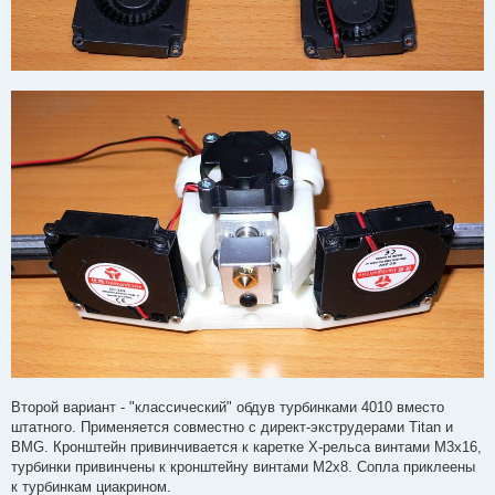
Второй вариант - "классический" обдув турбинками 4010 вместо
штатного. Применяется совместно с директ-экструдерами Titan и
BMG. Кронштейн привинчивается к каретке Х-рельса винтами М3х16,
турбинки привинчены к кронштейну винтами М2х8. Сопла приклеены
к турбинкам циакрином.