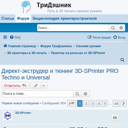
Статьи
Форум
Энциклопедия принтеростроителя
Поиск
Ра
FAQ
Регистрация
Вход
Главная страница
Форум ТриДэшника
Своими руками
3D принтеры и 3D печать
Принтер на рельсах от 3D-SPrinter
П
о
Директ-экструдер и тюнинг 3D-SPrinter PRO
и
Techno и Universal
с
Ответить
к
Поиск
Расширенный поиск
Страница
1
из
44
1
2
3
4
5
44
Первое новое сообщение
• Сообщений: 654
…
3D-SPrinter