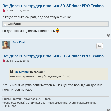
Re: Директ-экструдер и тюнинг 3D-SPrinter PRO Techno
Н
29 сен 2021, 10:41
е
п
я когда только собрал, сделал такую фигню:
р
о
Спойлер
ч
и
но дальше мне делать стало лень
т
а
н
н
Alex Post
о
е
с
о
о
Re: Директ-экструдер и тюнинг 3D-SPrinter PRO Techno
б
Н
29 сен 2021, 10:48
щ
е
е
п
н
р
и
3D-SPrinter
писал(а):
↑
о
е
ч
минимизировать длину боудена (до 55 см)
и
т
а
ХМ. У меня из угла сантиметров 45. Из центра вообще 40 должно
н
получиться по идее.
н
о
е
Prusa i3 rework - трудится с 2015 года
с
о
Черно-оранжевый 3D-SPrinter 232 - https://3deshnik.ru/forum/viewtopic.php?
о
f=21&t=393
б