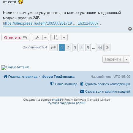
от сети.
н
и
е
Если совсем уж по-уму делать, то можно установить сдвоенный
модуль реле на 24В
https://aliexpress.ru/item/100500261719 ... 1631245057
.
Ответить
Страница
1
из
44
1
2
3
4
5
44
След.
Сообщений: 654
…
Перейти
Главная страница
Форум ТриДэшника
Часовой пояс:
UTC+03:00
Наша команда
Удалить cookies конференции
Связаться с администрацией
Создано на основе
phpBB
® Forum Software © phpBB Limited
Русская поддержка phpBB