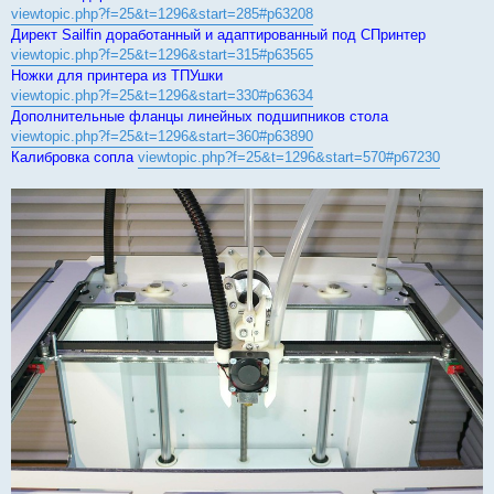
viewtopic.php?f=25&t=1296&start=285#p63208
Директ Sailfin доработанный и адаптированный под СПринтер
viewtopic.php?f=25&t=1296&start=315#p63565
Ножки для принтера из ТПУшки
viewtopic.php?f=25&t=1296&start=330#p63634
Дополнительные фланцы линейных подшипников стола
viewtopic.php?f=25&t=1296&start=360#p63890
Калибровка сопла
viewtopic.php?f=25&t=1296&start=570#p67230