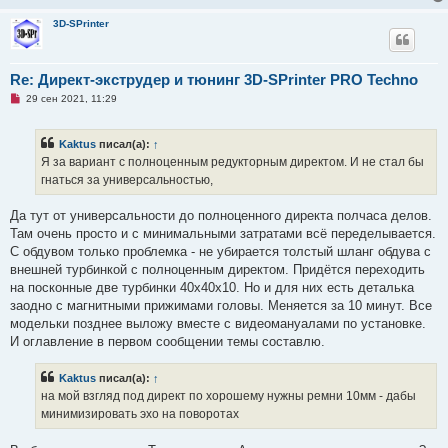
щ
е
3D-SPrinter
н
и
е
Re: Директ-экструдер и тюнинг 3D-SPrinter PRO Techno
Н
29 сен 2021, 11:29
е
п
р
Kaktus
писал(а):
↑
о
ч
Я за вариант с полноценным редукторным директом. И не стал бы
и
гнаться за универсальностью,
т
а
н
Да тут от универсальности до полноценного директа полчаса делов.
н
о
Там очень просто и с минимальными затратами всё переделывается.
е
С обдувом только проблемка - не убирается толстый шланг обдува с
с
о
внешней турбинкой с полноценным директом. Придётся переходить
о
на посконные две турбинки 40х40х10. Но и для них есть деталька
б
щ
заодно с магнитными прижимами головы. Меняется за 10 минут. Все
е
модельки позднее выложу вместе с видеомануалами по установке.
н
и
И оглавление в первом сообщении темы составлю.
е
Kaktus
писал(а):
↑
на мой взгляд под директ по хорошему нужны ремни 10мм - дабы
минимизировать эхо на поворотах