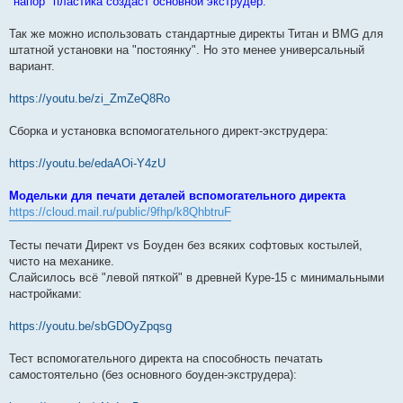
"напор" пластика создаст основной экструдер.
Так же можно использовать стандартные директы Титан и BMG для
штатной установки на "постоянку". Но это менее универсальный
вариант.
https://youtu.be/zi_ZmZeQ8Ro
Сборка и установка вспомогательного директ-экструдера:
https://youtu.be/edaAOi-Y4zU
Модельки для печати деталей вспомогательного директа
https://cloud.mail.ru/public/9fhp/k8QhbtruF
Тесты печати Директ vs Боуден без всяких софтовых костылей,
чисто на механике.
Слайсилось всё "левой пяткой" в древней Куре-15 с минимальными
настройками:
https://youtu.be/sbGDOyZpqsg
Тест вспомогательного директа на способность печатать
самостоятельно (без основного боуден-экструдера):