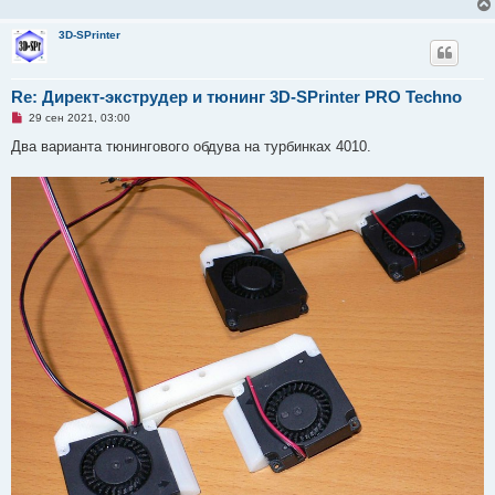
3D-SPrinter
Re: Директ-экструдер и тюнинг 3D-SPrinter PRO Techno
Н
29 сен 2021, 03:00
е
п
Два варианта тюнингового обдува на турбинках 4010.
р
о
ч
и
т
а
н
н
о
е
с
о
о
б
щ
е
н
и
е