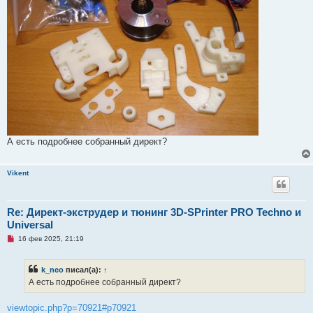
а
н
н
о
е
с
о
о
б
щ
е
н
и
е
А есть подробнее собранный директ?
Vikent
Re: Директ-экструдер и тюнинг 3D-SPrinter PRO Techno и
Universal
Н
16 фев 2025, 21:19
е
п
р
k_neo
писал(а):
↑
о
ч
А есть подробнее собранный директ?
и
т
а
viewtopic.php?p=70921#p70921