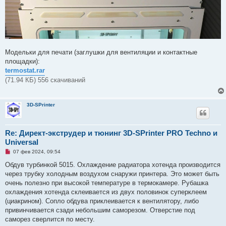
Модельки для печати (заглушки для вентиляции и контактные
площадки):
termostat.rar
(71.94 КБ) 556 скачиваний
3D-SPrinter
Re: Директ-экструдер и тюнинг 3D-SPrinter PRO Techno и
Universal
Н
07 фев 2024, 09:54
е
п
Обдув турбинкой 5015. Охлаждение радиатора хотенда производится
р
через трубку холодным воздухом снаружи принтера. Это может быть
о
ч
очень полезно при высокой температуре в термокамере. Рубашка
и
охлаждения хотенда склеивается из двух половинок суперклеем
т
а
(циакрином). Сопло обдува приклеивается к вентилятору, либо
н
привинчивается сзади небольшим саморезом. Отверстие под
н
о
саморез сверлится по месту.
е