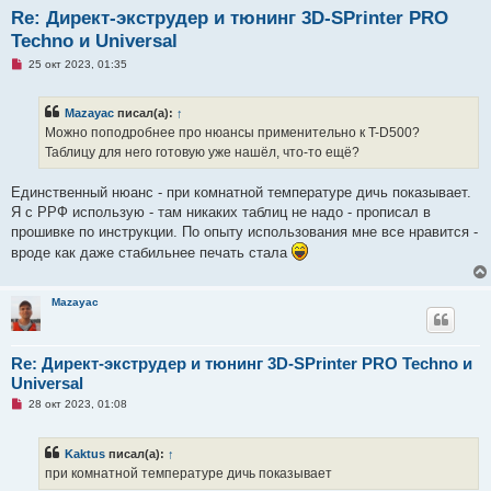
Re: Директ-экструдер и тюнинг 3D-SPrinter PRO
Techno и Universal
Н
25 окт 2023, 01:35
е
п
р
Mazayac
писал(а):
↑
о
ч
Можно поподробнее про нюансы применительно к T-D500?
и
Таблицу для него готовую уже нашёл, что-то ещё?
т
а
н
Единственный нюанс - при комнатной температуре дичь показывает.
н
о
Я с РРФ использую - там никаких таблиц не надо - прописал в
е
прошивке по инструкции. По опыту использования мне все нравится -
с
о
вроде как даже стабильнее печать стала
о
б
щ
е
Mazayac
н
и
е
Re: Директ-экструдер и тюнинг 3D-SPrinter PRO Techno и
Universal
Н
28 окт 2023, 01:08
е
п
р
Kaktus
писал(а):
↑
о
ч
при комнатной температуре дичь показывает
и