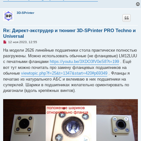
о
о
б
3D-SPrinter
щ
е
н
и
е
Re: Директ-экструдер и тюнинг 3D-SPrinter PRO Techno и
Universal
Н
12 ноя 2023, 12:55
е
п
На модели 2626 линейные подшипники стола практически полностью
р
разгружены. Можно использовать обычные (не фланцевые) LM12LUU
о
ч
с печатными фланцами
https://youtu.be/3XDO3fV0eS8?t=199
. Ещё
и
вот тут можно почитать про замену фланцевых подшипников на
т
а
обычные
viewtopic.php?f=25&t=1347&start=420#p69349
. Фланцы я
н
печатаю из натурального АБС и вклеиваю в них подшипники на
н
о
суперклей. Шарики в подшипниках желательно ориентировать по
е
диагонали (вдоль крепёжных винтов).
с
о
о
б
щ
е
н
и
е