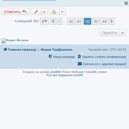
н
н
о
Ответить
е
с
о
Страница
42
из
44
1
40
41
42
43
44
Пред.
След.
Сообщений: 654
о
…
б
щ
е
Перейти
н
и
е
Главная страница
Форум ТриДэшника
Часовой пояс:
UTC+03:00
Наша команда
Удалить cookies конференции
Связаться с администрацией
Создано на основе
phpBB
® Forum Software © phpBB Limited
Русская поддержка phpBB