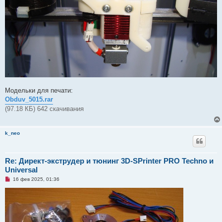
Модельки для печати:
Obduv_5015.rar
(97.18 КБ) 642 скачивания
k_neo
Re: Директ-экструдер и тюнинг 3D-SPrinter PRO Techno и
Universal
Н
16 фев 2025, 01:36
е
п
р
о
ч
и
т