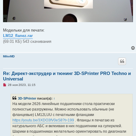
Модельки для печати:
LM12_flanez.rar
(69.01 КБ) 543 скачивания
MikeMD
Re: Директ-экструдер и тюнинг 3D-SPrinter PRO Techno и
Universal
Н
28 ноя 2023, 11:15
е
п
р
3D-SPrinter
писал(а):
↑
о
ч
На модели 2626 линейные подшипники стола практически
и
полностью разгружены. Можно использовать обычные (не
т
а
фланцевые) LM12LUU с печатными фланцами
н
https://youtu.be/3XDO3fV0eS8?t=199
. Фланцы я печатаю из
н
о
натурального АБС и вклеиваю в них подшипники на суперклей.
е
Шарики в подшипниках желательно ориентировать по диагонали
с
о