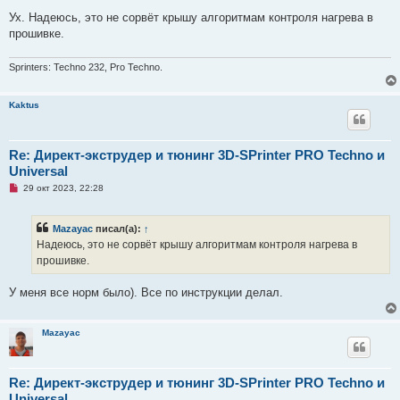
т
а
Ух. Надеюсь, это не сорвёт крышу алгоритмам контроля нагрева в
н
прошивке.
н
о
е
Sprinters: Techno 232, Pro Techno.
с
о
о
б
Kaktus
щ
е
н
и
Re: Директ-экструдер и тюнинг 3D-SPrinter PRO Techno и
е
Universal
Н
29 окт 2023, 22:28
е
п
р
Mazayac
писал(а):
↑
о
ч
Надеюсь, это не сорвёт крышу алгоритмам контроля нагрева в
и
прошивке.
т
а
н
У меня все норм было). Все по инструкции делал.
н
о
е
с
Mazayac
о
о
б
щ
Re: Директ-экструдер и тюнинг 3D-SPrinter PRO Techno и
е
н
Universal