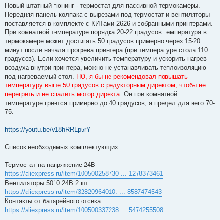
п
Новый штатный тюнинг - термостат для пассивной термокамеры.
р
Передняя панель колпака с вырезами под термостат и вентиляторы
о
ч
поставляется в комплекте с КИТами 2626 и собранными принтерами.
и
При комнатной температуре порядка 20-22 градусов температура в
т
а
термокамере может достигать 50 градусов примерно через 15-20
н
минут после начала прогрева принтера (при температуре стола 110
н
о
градусов). Если хочется увеличить температуру и ускорить нагрев
е
воздуха внутри принтера, можно не устанавливать теплоизоляцию
с
о
под нагреваемый стол.
НО, я бы не рекомендовал повышать
о
температуру выше 50 градусов с редукторным директом, чтобы не
б
щ
перегреть и не спалить мотор директа.
Он при комнатной
е
температуре греется примерно до 40 градусов, а предел для него 70-
н
и
75.
е
https://youtu.be/v18hRRLp5rY
Список необходимых комплектующих:
Термостат на напряжение 24В
https://aliexpress.ru/item/100500258730 ... 1278373461
Вентиляторы 5010 24В 2 шт.
https://aliexpress.ru/item/32820964010. ... 8587474543
Контакты от батарейного отсека
https://aliexpress.ru/item/100500337238 ... 5474255508