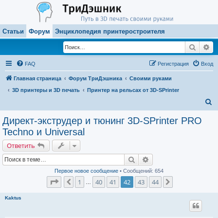
Статьи
Форум
Энциклопедия принтеростроителя
Поиск
Ра
FAQ
Регистрация
Вход
Главная страница
Форум ТриДэшника
Своими руками
3D принтеры и 3D печать
Принтер на рельсах от 3D-SPrinter
П
о
Директ-экструдер и тюнинг 3D-SPrinter PRO
и
Techno и Universal
с
Ответить
к
Поиск
Расширенный поиск
Первое новое сообщение
• Сообщений: 654
Страница
42
из
44
1
40
41
42
43
44
Пред.
След.
…
Kaktus