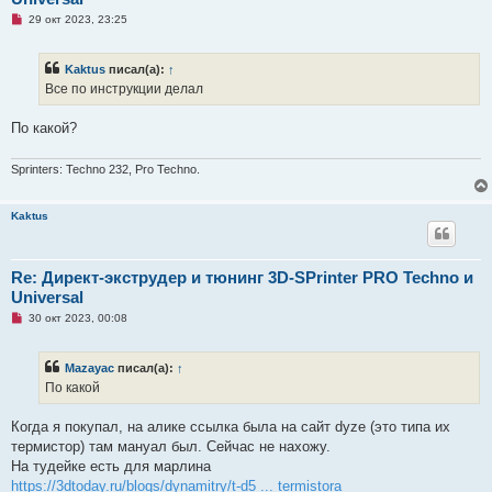
и
е
Н
29 окт 2023, 23:25
е
п
р
Kaktus
писал(а):
↑
о
ч
Все по инструкции делал
и
т
а
По какой?
н
н
о
Sprinters: Techno 232, Pro Techno.
е
с
о
Kaktus
о
б
щ
е
н
Re: Директ-экструдер и тюнинг 3D-SPrinter PRO Techno и
и
Universal
е
Н
30 окт 2023, 00:08
е
п
р
Mazayac
писал(а):
↑
о
ч
По какой
и
т
а
Когда я покупал, на алике ссылка была на сайт dyze (это типа их
н
термистор) там мануал был. Сейчас не нахожу.
н
о
На тудейке есть для марлина
е
https://3dtoday.ru/blogs/dynamitry/t-d5 ... termistora
с