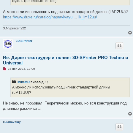
(вдоль крепёжных винтов).
о
б
щ
А можно ли использовать подшипник стандартной длины (LM12UU)?
е
https://www.duxe.ru/catalog/napravlyayu ... ik_lm12uu/
н
и
е
3D-Sprinter 222
3D-SPrinter
Re: Директ-экструдер и тюнинг 3D-SPrinter PRO Techno и
Universal
Н
28 ноя 2023, 19:00
е
п
р
MikeMD
писал(а):
↑
о
ч
А можно ли использовать подшипник стандартной длины
и
(LM12UU)?
т
а
н
Не знаю, не пробовал. Теоретически можно, но вся конструкция под
н
о
длинные рассчитана.
е
с
о
о
kulakovskiy
б
щ
е