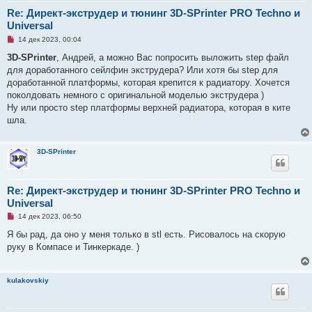
н
Re: Директ-экструдер и тюнинг 3D-SPrinter PRO Techno и
и
Universal
е
Н
14 дек 2023, 00:04
е
п
3D-SPrinter
, Андрей, а можно Вас попросить выложить step файл
р
для доработанного сейлфин экструдера? Или хотя бы step для
о
ч
доработанной платформы, которая крепится к радиатору. Хочется
и
поколдовать немного с оригинальной моделью экструдера )
т
а
Ну или просто step платформы верхней радиатора, которая в ките
н
шла.
н
о
е
с
3D-SPrinter
о
о
б
щ
Re: Директ-экструдер и тюнинг 3D-SPrinter PRO Techno и
е
н
Universal
и
е
Н
14 дек 2023, 06:50
е
п
Я бы рад, да оно у меня только в stl есть. Рисовалось на скорую
р
руку в Компасе и Тинкеркаде. )
о
ч
и
т
kulakovskiy
а
н
н
о