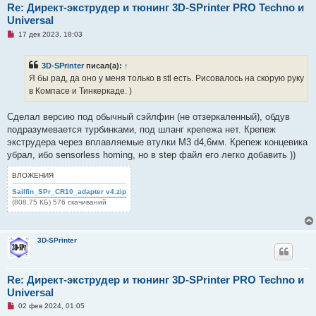
е
Re: Директ-экструдер и тюнинг 3D-SPrinter PRO Techno и
с
Universal
о
о
Н
17 дек 2023, 18:03
б
е
щ
п
е
р
н
3D-SPrinter
писал(а):
↑
о
и
ч
Я бы рад, да оно у меня только в stl есть. Рисовалось на скорую руку
е
и
в Компасе и Тинкеркаде. )
т
а
н
Сделал версию под обычный сэйлфин (не отзеркаленный), обдув
н
о
подразумевается турбинками, под шланг крепежа нет. Крепеж
е
экструдера через вплавляемые втулки М3 d4,6мм. Крепеж концевика
с
о
убрал, ибо sensorless homing, но в step файл его легко добавить ))
о
б
ВЛОЖЕНИЯ
щ
е
Sailfin_SPr_CR10_adapter v4.zip
н
(808.75 КБ) 576 скачиваний
и
е
3D-SPrinter
Re: Директ-экструдер и тюнинг 3D-SPrinter PRO Techno и
Universal
Н
02 фев 2024, 01:05
е