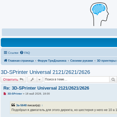
Ссылки
FAQ
Главная страница
Форум ТриДэшника
Своими руками
3D принтеры 
3D-SPrinter Universal 2121/2621/2626
Ответить
Re: 3D-SPrinter Universal 2121/2621/2626
Н
3D-SPrinter
»
18 май 2026, 18:00
е
п
р
3a-5648
писал(а):
↑
о
ч
Подобрал я двигатель для этого директа, но шестерня у него не 10 а 
и
т