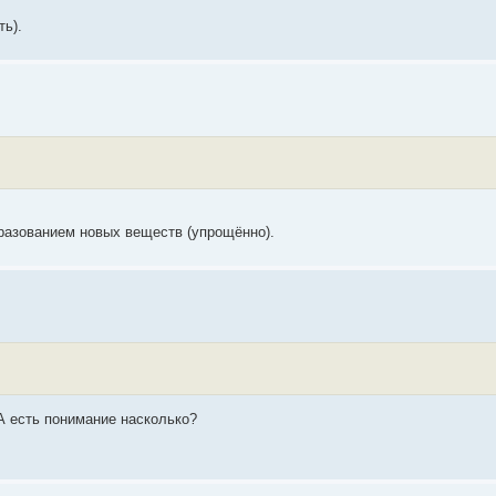
ть).
разованием новых веществ (упрощённо).
А есть понимание насколько?