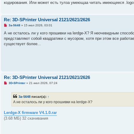
кодирования. Или может есть тулза умеющаа читать имеющееся .logo
е
н
о
е
с
о
Re: 3D-SPrinter Universal 2121/2621/2626
о
б
Н
3a-5648
»
15 июл 2026, 03:01
щ
е
е
п
А не осталось ли у кого прошивки на lerdge-X? Я неочевидным способо
н
р
представляют собой квадратики с мусором, хотя при этом все работа
и
о
е
ч
существует более...
и
т
а
н
н
о
е
с
о
Re: 3D-SPrinter Universal 2121/2621/2626
о
б
Н
3D-SPrinter
»
21 июл 2026, 07:24
щ
е
е
п
н
р
3a-5648
писал(а):
↑
и
о
е
ч
А не осталось ли у кого прошивки на lerdge-X?
и
т
а
Lerdge-X firmware V4.1.0.rar
н
(3.68 МБ) 32 скачивания
н
о
е
с
о