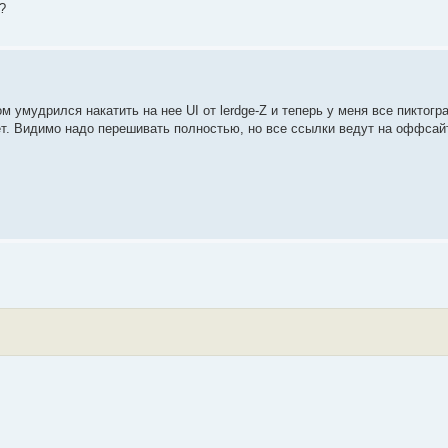
?
м умудрился накатить на нее UI от lerdge-Z и теперь у меня все пиктог
ет. Видимо надо перешивать полностью, но все ссылки ведут на оффсайт