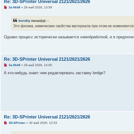
Re: 3D-SPrinter Universal 2121/2621/2626
о
б
Н
3a-5648
»
29 май 2026, 13:59
щ
е
е
п
н
р
borskiy
писал(а):
↑
и
о
е
ч
Это физика, химические свойства материала при этом не изменяются
и
т
а
Однако процесс исторически называется химобработкой, и я предпоч
н
н
о
е
с
о
Re: 3D-SPrinter Universal 2121/2621/2626
о
б
Н
3a-5648
»
29 май 2026, 14:00
щ
е
е
п
А кто-нибудь знает чем редактировать заставку lerdge?
н
р
и
о
е
ч
и
т
а
н
н
о
е
с
о
Re: 3D-SPrinter Universal 2121/2621/2626
о
б
Н
3D-SPrinter
»
30 май 2026, 12:53
щ
е
е
п
н
р