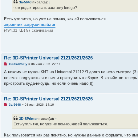
3a-5648
писал(а):
↑
и
о
е
ч
чем редактировать заставку lerdge?
и
т
а
Есть утилитка, но уже не помню, как ей пользоваться.
н
экранчик загрузочный.rar
н
о
(494.31 КБ) 97 скачиваний
е
с
о
о
б
щ
е
Re: 3D-SPrinter Universal 2121/2621/2626
н
и
Н
kulakovskiy
»
06 июн 2026, 22:57
е
е
п
А никому не нужен КИТ на Universal 2121? Я долго на него смотрел (3 г
р
не смог подружиться с ним и приступить к сборке. В хозяйстве тепер
о
ч
пристроить куда-нибудь, но если очень надо )))
и
т
а
н
Re: 3D-SPrinter Universal 2121/2621/2626
н
о
Н
3a-5648
»
08 июн 2026, 14:16
е
е
с
п
о
р
3D-SPrinter
писал(а):
↑
о
о
б
ч
Есть утилитка, но уже не помню, как ей пользоваться.
щ
и
е
т
н
а
Как пользоватся как раз понятно, но нужны данные о формате, что им
и
н