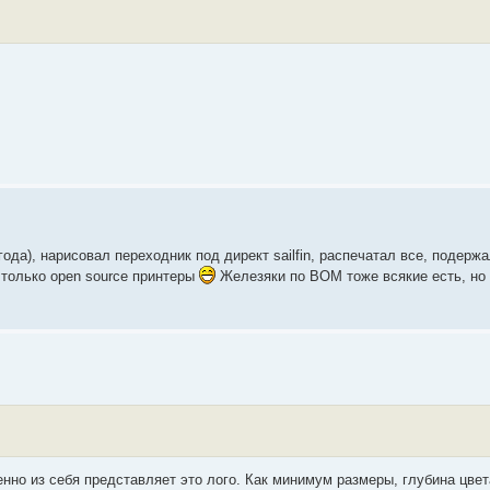
ода), нарисовал переходник под директ sailfin, распечатал все, подержал
ь только open source принтеры
Железяки по BOM тоже всякие есть, но
енно из cебя представляет это лого. Как минимум размеры, глубина цве