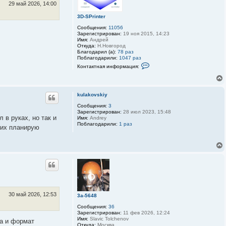
29 май 2026, 14:00
3D-SPrinter
Сообщения:
11056
Зарегистрирован:
19 ноя 2015, 14:23
Имя:
Андрей
Откуда:
Н.Новгород
Благодарил (а):
78 раз
Поблагодарили:
1047 раз
К
Контактная информация:
о
н
т
а
к
kulakovskiy
т
Сообщения:
3
н
Зарегистрирован:
28 июл 2023, 15:48
а
 в руках, но так и
Имя:
Andrey
я
Поблагодарили:
1 раз
и
 их планирую
н
ф
о
р
м
а
ц
и
я
п
о
30 май 2026, 12:53
3a-5648
л
ь
Сообщения:
36
з
Зарегистрирован:
11 фев 2026, 12:24
о
Имя:
Slavic Tolchenov
та и формат
в
Откуда:
Москва