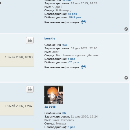
м.
Зарегистрирован:
19 ноя 2015, 14:23
Имя:
Андрей
Откуда:
Н.Новгород
Благодарил (а):
78 раз
Поблагодарили:
1047 раз
К
Контактная информация:
о
н
т
а
к
borskiy
т
Сообщения:
641
н
Зарегистрирован:
02 дек 2021, 22:20
а
Имя:
Олег
я
Откуда:
Бор, Нижегородская губерния
и
18 май 2026, 18:00
Благодарил (а):
6 раз
н
Поблагодарили:
62 раза
ф
К
о
Контактная информация:
о
р
н
м
т
а
а
ц
к
и
т
я
н
п
а
о
я
л
и
ь
н
з
18 май 2026, 17:47
3a-5648
ф
о
о
в
Сообщения:
36
р
а
Зарегистрирован:
11 фев 2026, 12:24
м
т
Имя:
Slavic Tolchenov
а
е
Откуда:
Москва
ц
л
Благодарил (а):
5 раз
и
я