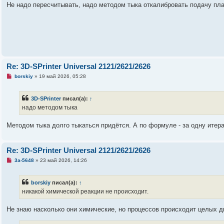
а
Не надо пересчитывать, надо методом тыка откалибровать подачу плас
н
н
о
е
с
о
о
б
щ
е
Re: 3D-SPrinter Universal 2121/2621/2626
н
и
Н
borskiy
»
19 май 2026, 05:28
е
е
п
р
3D-SPrinter
писал(а):
↑
о
ч
надо методом тыка
и
т
а
Методом тыка долго тыкаться придётся. А по формуле - за одну итер
н
н
о
е
Re: 3D-SPrinter Universal 2121/2621/2626
с
о
Н
3a-5648
»
23 май 2026, 14:26
о
е
б
п
щ
р
borskiy
писал(а):
↑
е
о
н
ч
никакой химической реакции не происходит.
и
и
е
т
а
Не знаю насколько они химические, но процессов происходит целых д
н
н