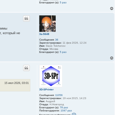
а
Благодарил (а):
5 раз
т
е
л
я
3
D
-
S
раммы
P
r
, который не
3a-5648
i
n
Сообщения:
36
t
Зарегистрирован:
11 фев 2026, 12:24
e
Имя:
Slavic Tolchenov
r
Откуда:
Москва
Благодарил (а):
5 раз
15 июл 2026, 03:01
3D-SPrinter
Сообщения:
11056
Зарегистрирован:
19 ноя 2015, 14:23
Имя:
Андрей
Откуда:
Н.Новгород
Благодарил (а):
78 раз
Поблагодарили:
1047 раз
К
Контактная информация: