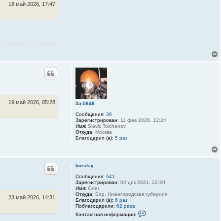
я
3
18 май 2026, 17:47
п
D
о
-
л
S
ь
P
з
r
о
i
в
n
а
t
т
e
е
r
л
я
b
o
r
s
19 май 2026, 05:28
k
3a-5648
i
Сообщения:
36
y
Зарегистрирован:
11 фев 2026, 12:24
Имя:
Slavic Tolchenov
Откуда:
Москва
Благодарил (а):
5 раз
borskiy
Сообщения:
641
Зарегистрирован:
02 дек 2021, 22:20
Имя:
Олег
Откуда:
Бор, Нижегородская губерния
23 май 2026, 14:31
Благодарил (а):
6 раз
Поблагодарили:
62 раза
К
Контактная информация:
о