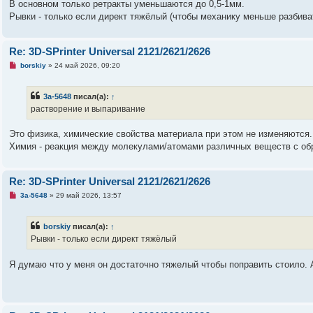
а
В основном только ретракты уменьшаются до 0,5-1мм.
н
Рывки - только если директ тяжёлый (чтобы механику меньше разбива
н
о
е
с
Re: 3D-SPrinter Universal 2121/2621/2626
о
о
Н
borskiy
»
24 май 2026, 09:20
б
е
щ
п
е
р
н
3a-5648
писал(а):
↑
о
и
ч
растворение и выпаривание
е
и
т
а
Это физика, химические свойства материала при этом не изменяются.
н
Химия - реакция между молекулами/атомами различных веществ с об
н
о
е
с
Re: 3D-SPrinter Universal 2121/2621/2626
о
о
Н
3a-5648
»
29 май 2026, 13:57
б
е
щ
п
е
р
н
borskiy
писал(а):
↑
о
и
ч
Рывки - только если директ тяжёлый
е
и
т
а
Я думаю что у меня он достаточно тяжелый чтобы поправить стоило. 
н
н
о
е
с
о