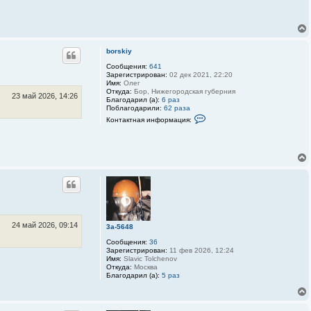
н
т
а
к
т
н
borskiy
а
я
Сообщения:
641
и
Зарегистрирован:
02 дек 2021, 22:20
н
Имя:
Олег
ф
Откуда:
Бор, Нижегородская губерния
о
23 май 2026, 14:26
Благодарил (а):
6 раз
р
Поблагодарили:
62 раза
м
К
а
Контактная информация:
о
ц
н
и
т
я
а
п
к
о
т
л
н
ь
а
з
я
о
и
в
н
а
ф
т
о
24 май 2026, 09:14
3a-5648
е
р
л
м
Сообщения:
36
я
а
Зарегистрирован:
11 фев 2026, 12:24
b
ц
Имя:
Slavic Tolchenov
o
и
Откуда:
Москва
r
я
Благодарил (а):
5 раз
s
п
k
о
i
л
y
ь