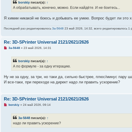
о
borskiy
писал(а):
↑
е
А обрабатывать, конечно, можно. Если найдёте. И не боитесь...
с
о
о
Я химии никакой не боюсь и добывать ее умею. Вопрос будет ли это 
б
щ
е
Последний раз редактировалось
3a-5648
23 май 2026, 14:32, всего редактировалось 1 
н
и
е
Re: 3D-SPrinter Universal 2121/2621/2626
Н
3a-5648
»
23 май 2026, 14:31
е
п
р
borskiy
писал(а):
↑
о
ч
А по формуле - за одну итерацию.
и
т
а
Ну не за одну, за три, но таки да, сильно быстрее, плюс/минус пару ш
н
И все-таки, при переходе на директ надо ли править ускорение?
н
о
е
с
о
Re: 3D-SPrinter Universal 2121/2621/2626
о
б
Н
borskiy
»
24 май 2026, 09:14
щ
е
е
п
н
р
3a-5648
писал(а):
↑
и
о
е
ч
надо ли править ускорение?
и
т