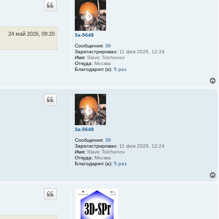
з
о
в
а
т
е
24 май 2026, 09:20
3a-5648
л
я
Сообщения:
36
b
Зарегистрирован:
11 фев 2026, 12:24
o
Имя:
Slavic Tolchenov
r
Откуда:
Москва
s
Благодарил (а):
5 раз
k
i
y
3a-5648
Сообщения:
36
Зарегистрирован:
11 фев 2026, 12:24
Имя:
Slavic Tolchenov
Откуда:
Москва
Благодарил (а):
5 раз