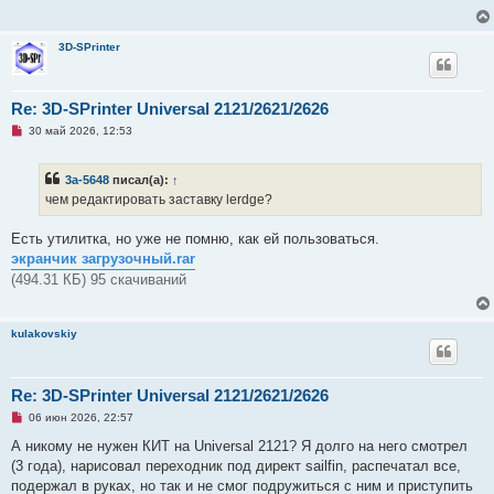
ч
и
т
3D-SPrinter
а
н
н
о
е
Re: 3D-SPrinter Universal 2121/2621/2626
с
Н
о
30 май 2026, 12:53
е
о
п
б
р
щ
3a-5648
писал(а):
↑
о
е
ч
н
чем редактировать заставку lerdge?
и
и
т
е
а
Есть утилитка, но уже не помню, как ей пользоваться.
н
экранчик загрузочный.rar
н
о
(494.31 КБ) 95 скачиваний
е
с
о
о
kulakovskiy
б
щ
е
н
Re: 3D-SPrinter Universal 2121/2621/2626
и
е
Н
06 июн 2026, 22:57
е
п
А никому не нужен КИТ на Universal 2121? Я долго на него смотрел
р
(3 года), нарисовал переходник под директ sailfin, распечатал все,
о
ч
подержал в руках, но так и не смог подружиться с ним и приступить