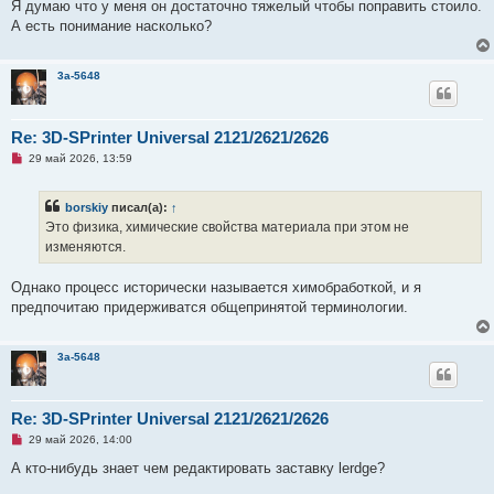
а
Я думаю что у меня он достаточно тяжелый чтобы поправить стоило.
н
А есть понимание насколько?
н
о
е
с
3a-5648
о
о
б
щ
Re: 3D-SPrinter Universal 2121/2621/2626
е
н
Н
29 май 2026, 13:59
и
е
е
п
р
borskiy
писал(а):
↑
о
ч
Это физика, химические свойства материала при этом не
и
изменяются.
т
а
н
Однако процесс исторически называется химобработкой, и я
н
о
предпочитаю придерживатся общепринятой терминологии.
е
с
о
о
3a-5648
б
щ
е
н
Re: 3D-SPrinter Universal 2121/2621/2626
и
е
Н
29 май 2026, 14:00
е
п
А кто-нибудь знает чем редактировать заставку lerdge?
р
о