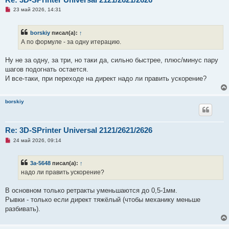
Н
23 май 2026, 14:31
е
п
р
borskiy
писал(а):
↑
о
ч
А по формуле - за одну итерацию.
и
т
а
Ну не за одну, за три, но таки да, сильно быстрее, плюс/минус пару
н
шагов подогнать остается.
н
о
И все-таки, при переходе на директ надо ли править ускорение?
е
с
о
о
borskiy
б
щ
е
н
Re: 3D-SPrinter Universal 2121/2621/2626
и
е
Н
24 май 2026, 09:14
е
п
р
3a-5648
писал(а):
↑
о
ч
надо ли править ускорение?
и
т
а
В основном только ретракты уменьшаются до 0,5-1мм.
н
Рывки - только если директ тяжёлый (чтобы механику меньше
н
о
разбивать).
е
с
о