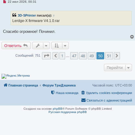
и
Н
22 июл 2026, 00:31
е
е
п
р
3D-SPrinter
писал(а):
↑
о
ч
Lerdge-X firmware V4.1.0.rar
и
т
а
Спасибо огромное! Починил.
н
н
о
Ответить
е
с
о
Страница
50
из
51
1
47
48
49
50
51
Пред.
След.
Сообщений: 751
…
о
б
щ
Перейти
е
н
и
е
Главная страница
Форум ТриДэшника
Часовой пояс:
UTC+03:00
Наша команда
Удалить cookies конференции
Связаться с администрацией
Создано на основе
phpBB
® Forum Software © phpBB Limited
Русская поддержка phpBB