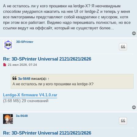
е
п
А не осталось ли у кого прошивки на lerdge-X? Я неочевидным
р
способом умудрился накатить на нее UI от lerdge-Z и теперь у меня
о
ч
все пиктограммы представляют собой квадратики с мусором, хотя
и
при этом все работает. Видимо надо перешивать полностью, но все
т
а
ссылки ведут на оффсайт, который не существует более...
н
н
о
е
3D-SPrinter
с
о
о
б
Re: 3D-SPrinter Universal 2121/2621/2626
щ
е
Н
21 июл 2026, 07:24
н
е
и
п
е
р
3a-5648
писал(а):
↑
о
ч
А не осталось ли у кого прошивки на lerdge-X?
и
т
а
Lerdge-X firmware V4.1.0.rar
н
(3.68 МБ) 29 скачиваний
н
о
е
с
3a-5648
о
о
б
щ
е
Re: 3D-SPrinter Universal 2121/2621/2626
н