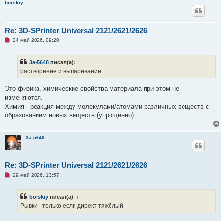
о
borskiy
б
щ
е
н
Re: 3D-SPrinter Universal 2121/2621/2626
и
е
Н
24 май 2026, 09:20
е
п
р
3a-5648
писал(а):
↑
о
ч
растворение и выпаривание
и
т
а
Это физика, химические свойства материала при этом не
н
изменяются.
н
о
Химия - реакция между молекулами/атомами различных веществ с
е
образованием новых веществ (упрощённо).
с
о
о
б
3a-5648
щ
е
н
и
Re: 3D-SPrinter Universal 2121/2621/2626
е
Н
29 май 2026, 13:57
е
п
р
borskiy
писал(а):
↑
о
ч
Рывки - только если директ тяжёлый
и
т