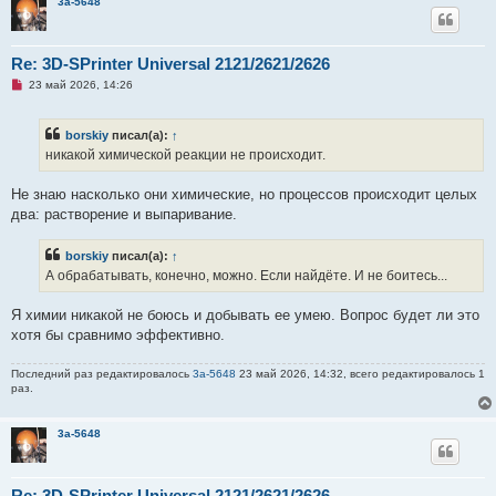
3a-5648
о
о
б
щ
Re: 3D-SPrinter Universal 2121/2621/2626
е
н
Н
23 май 2026, 14:26
и
е
е
п
р
borskiy
писал(а):
↑
о
ч
никакой химической реакции не происходит.
и
т
а
Не знаю насколько они химические, но процессов происходит целых
н
два: растворение и выпаривание.
н
о
е
borskiy
писал(а):
↑
с
о
А обрабатывать, конечно, можно. Если найдёте. И не боитесь...
о
б
щ
Я химии никакой не боюсь и добывать ее умею. Вопрос будет ли это
е
хотя бы сравнимо эффективно.
н
и
е
Последний раз редактировалось
3a-5648
23 май 2026, 14:32, всего редактировалось 1
раз.
3a-5648
Re: 3D-SPrinter Universal 2121/2621/2626