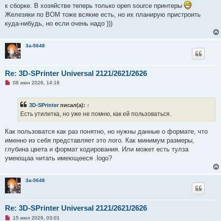
и
к сборке. В хозяйстве теперь только open source принтеры
т
а
Железяки по BOM тоже всякие есть, но их планирую пристроить
н
куда-нибудь, но если очень надо )))
н
о
е
с
3a-5648
о
о
б
щ
Re: 3D-SPrinter Universal 2121/2621/2626
е
н
Н
08 июн 2026, 14:16
и
е
е
п
р
3D-SPrinter
писал(а):
↑
о
ч
Есть утилитка, но уже не помню, как ей пользоваться.
и
т
а
Как пользоватся как раз понятно, но нужны данные о формате, что
н
именно из cебя представляет это лого. Как минимум размеры,
н
о
глубина цвета и формат кодирования. Или может есть тулза
е
умеющаа читать имеющееся .logo?
с
о
о
б
3a-5648
щ
е
н
и
Re: 3D-SPrinter Universal 2121/2621/2626
е
Н
15 июл 2026, 03:01