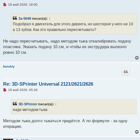
Н
18 май 2026, 18:00
е
п
р
3a-5648
писал(а):
↑
о
ч
Подобрал я двигатель для этого директа, но шестерня у него не 10
и
а 13 зубов. Как это правильно пересчитывать?
т
а
н
Не надо пересчитывать, надо методом тыка откалибровать подачу
н
о
пластика. Указать подачу 10 см, и чтобы из экструдера вылезло
е
ровно 10 см.
с
о
о
б
borskiy
щ
е
н
и
Re: 3D-SPrinter Universal 2121/2621/2626
е
Н
19 май 2026, 05:28
е
п
р
3D-SPrinter
писал(а):
↑
о
ч
надо методом тыка
и
т
а
Методом тыка долго тыкаться придётся. А по формуле - за одну
н
итерацию.
н
о
е
с