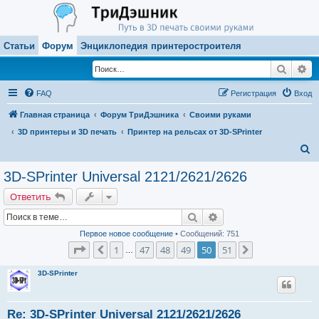
Статьи
Форум
Энциклопедия принтеростроителя
Поиск
Ра
FAQ
Регистрация
Вход
Главная страница
Форум ТриДэшника
Своими руками
3D принтеры и 3D печать
Принтер на рельсах от 3D-SPrinter
П
о
3D-SPrinter Universal 2121/2621/2626
и
Ответить
с
Поиск
Расширенный поиск
к
Первое новое сообщение
• Сообщений: 751
Страница
50
из
51
1
47
48
49
50
51
Пред.
След.
…
3D-SPrinter
Re: 3D-SPrinter Universal 2121/2621/2626