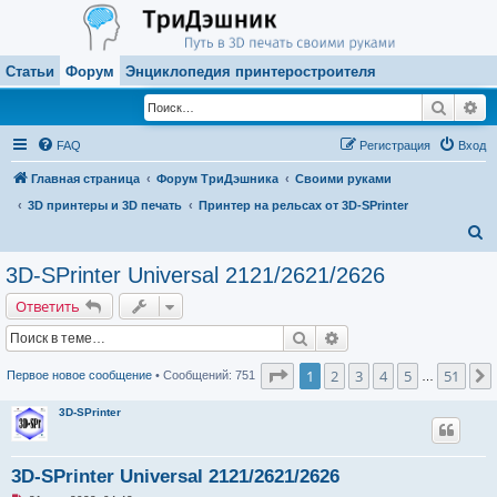
Статьи
Форум
Энциклопедия принтеростроителя
Поиск
Ра
FAQ
Регистрация
Вход
Главная страница
Форум ТриДэшника
Своими руками
3D принтеры и 3D печать
Принтер на рельсах от 3D-SPrinter
П
о
3D-SPrinter Universal 2121/2621/2626
и
Ответить
с
Поиск
Расширенный поиск
к
Страница
1
из
51
1
2
3
4
5
51
Первое новое сообщение
• Сообщений: 751
…
3D-SPrinter
3D-SPrinter Universal 2121/2621/2626