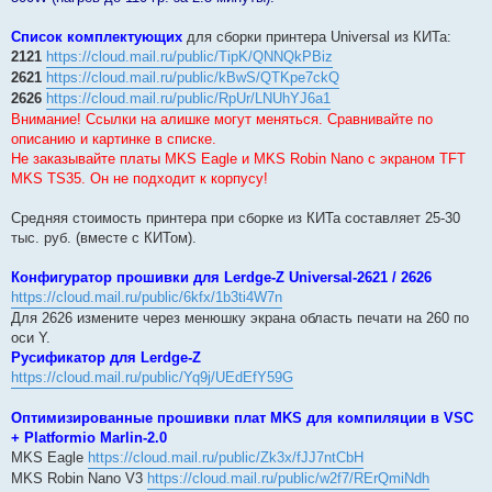
Список комплектующих
для сборки принтера Universal из КИТа:
2121
https://cloud.mail.ru/public/TipK/QNNQkPBiz
2621
https://cloud.mail.ru/public/kBwS/QTKpe7ckQ
2626
https://cloud.mail.ru/public/RpUr/LNUhYJ6a1
Внимание! Ссылки на алишке могут меняться. Сравнивайте по
описанию и картинке в списке.
Не заказывайте платы MKS Eagle и MKS Robin Nano с экраном TFT
MKS TS35. Он не подходит к корпусу!
Средняя стоимость принтера при сборке из КИТа составляет 25-30
тыс. руб. (вместе с КИТом).
Конфигуратор прошивки для Lerdge-Z Universal-2621 / 2626
https://cloud.mail.ru/public/6kfx/1b3ti4W7n
Для 2626 измените через менюшку экрана область печати на 260 по
оси Y.
Русификатор для Lerdge-Z
https://cloud.mail.ru/public/Yq9j/UEdEfY59G
Оптимизированные прошивки плат MKS для компиляции в VSC
+ Platformio Marlin-2.0
MKS Eagle
https://cloud.mail.ru/public/Zk3x/fJJ7ntCbH
MKS Robin Nano V3
https://cloud.mail.ru/public/w2f7/RErQmiNdh