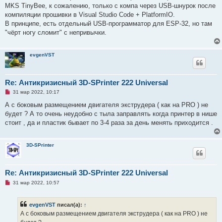
р
MKS TinyBee, к сожалению, только с компа через USB-шнурок после
о
ч
компиляции прошивки в Visual Studio Code + PlatformIO.
и
В принципе, есть отдельный USB-программатор для ESP-32, но там
т
а
"чёрт ногу сломит" с непривычки.
н
н
о
е
evgenVST
с
о
о
б
Re: Антикризисный 3D-SPrinter 222 Universal
щ
е
Н
31 мар 2022, 10:17
н
е
и
п
А с боковым размещением двигателя экструдера ( как на PRO ) не
е
р
будет ? А то очень неудобно с тыла заправлять когда принтер в нише
о
ч
стоит , да и пластик бывает по 3-4 раза за день менять приходится .
и
т
а
н
3D-SPrinter
н
о
е
с
Re: Антикризисный 3D-SPrinter 222 Universal
о
о
Н
31 мар 2022, 10:57
б
е
щ
п
е
р
evgenVST
писал(а):
↑
н
о
и
ч
А с боковым размещением двигателя экструдера ( как на PRO ) не
е
и