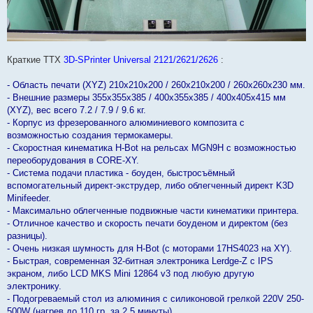
Краткие ТТХ
3D-SPrinter Universal 2121/2621/2626
:
- Область печати (XYZ) 210х210х200 / 260х210х200 / 260х260х230 мм.
- Внешние размеры 355х355х385 / 400х355х385 / 400х405х415 мм
(XYZ), вес всего 7.2 / 7.9 / 9.6 кг.
- Корпус из фрезерованного алюминиевого композита с
возможностью создания термокамеры.
- Скоростная кинематика H-Bot на рельсах MGN9H с возможностью
переоборудования в CORE-XY.
- Система подачи пластика - боуден, быстросъёмный
вспомогательный директ-экструдер, либо облегченный директ K3D
Minifeeder.
- Максимально облегченные подвижные части кинематики принтера.
- Отличное качество и скорость печати боуденом и директом (без
разницы).
- Очень низкая шумность для H-Bot (с моторами 17HS4023 на XY).
- Быстрая, современная 32-битная электроника Lerdge-Z с IPS
экраном, либо LCD MKS Mini 12864 v3 под любую другую
электронику.
- Подогреваемый стол из алюминия с силиконовой грелкой 220V 250-
500W (нагрев до 110 гр. за 2.5 минуты).