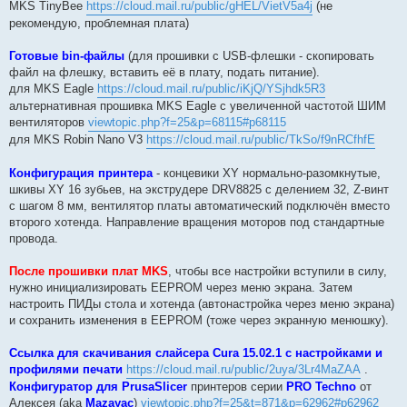
MKS TinyBee
https://cloud.mail.ru/public/gHEL/VietV5a4j
(не
рекомендую, проблемная плата)
Готовые bin-файлы
(для прошивки с USB-флешки - скопировать
файл на флешку, вставить её в плату, подать питание).
для MKS Eagle
https://cloud.mail.ru/public/iKjQ/YSjhdk5R3
альтернативная прошивка MKS Eagle с увеличенной частотой ШИМ
вентиляторов
viewtopic.php?f=25&p=68115#p68115
для MKS Robin Nano V3
https://cloud.mail.ru/public/TkSo/f9nRCfhfE
Конфигурация принтера
- концевики XY нормально-разомкнутые,
шкивы XY 16 зубьев, на экструдере DRV8825 с делением 32, Z-винт
с шагом 8 мм, вентилятор платы автоматический подключён вместо
второго хотенда. Направление вращения моторов под стандартные
провода.
После прошивки плат MKS
, чтобы все настройки вступили в силу,
нужно инициализировать EEPROM через меню экрана. Затем
настроить ПИДы стола и хотенда (автонастройка через меню экрана)
и сохранить изменения в EEPROM (тоже через экранную менюшку).
Ссылка для скачивания слайсера Cura 15.02.1 с настройками и
профилями печати
https://cloud.mail.ru/public/2uya/3Lr4MaZAA
.
Конфигуратор для PrusaSlicer
принтеров серии
PRO Techno
от
Алексея (aka
Mazayac
)
viewtopic.php?f=25&t=871&p=62962#p62962