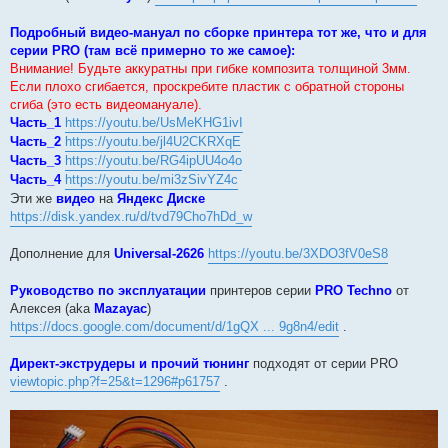
Подробный видео-мануал по сборке принтера тот же, что и для
серии PRO (там всё примерно то же самое):
Внимание! Будьте аккуратны при гибке композита толщиной 3мм.
Если плохо сгибается, проскребите пластик с обратной стороны
сгиба (это есть видеомануале).
Часть_1
https://youtu.be/UsMeKHG1ivI
Часть_2
https://youtu.be/jl4U2CKRXqE
Часть_3
https://youtu.be/RG4ipUU4o4o
Часть_4
https://youtu.be/mi3zSivYZ4c
Эти же
видео
на
Яндекс Диске
https://disk.yandex.ru/d/tvd79Cho7hDd_w
Дополнение для
Universal-2626
https://youtu.be/3XDO3fV0eS8
Руководство по эксплуатации
принтеров серии
PRO Techno
от
Алексея (aka
Mazayac
)
https://docs.google.com/document/d/1gQX ... 9g8n4/edit
.
Директ-экструдеры и прочий тюнинг
подходят от серии PRO
viewtopic.php?f=25&t=1296#p61757
.