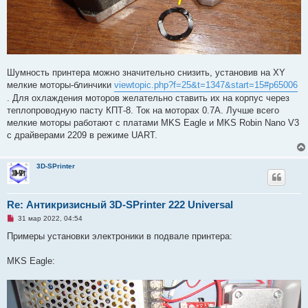
Шумность принтера можно значительно снизить, установив на XY
мелкие моторы-блинчики
viewtopic.php?f=25&t=1347&start=15#p65006
. Для охлаждения моторов желательно ставить их на корпус через
теплопроводную пасту КПТ-8. Ток на моторах 0.7А. Лучше всего
мелкие моторы работают с платами MKS Eagle и MKS Robin Nano V3
с драйверами 2209 в режиме UART.
3D-SPrinter
Re: Антикризисный 3D-SPrinter 222 Universal
Н
31 мар 2022, 04:54
е
п
Примеры установки электроники в подвале принтера:
р
о
ч
MKS Eagle:
и
т
а
н
н