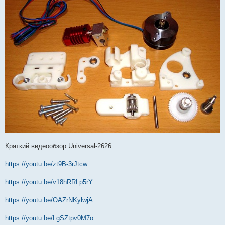
Краткий видеообзор Universal-2626
https://youtu.be/zt9B-3rJtcw
https://youtu.be/v18hRRLp5rY
https://youtu.be/OAZrNKylwjA
https://youtu.be/LgSZtpv0M7o