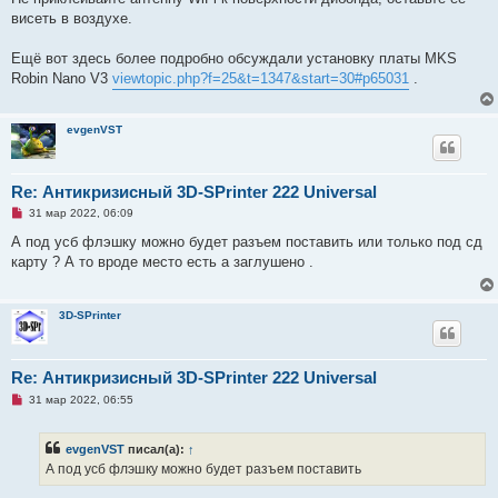
висеть в воздухе.
Ещё вот здесь более подробно обсуждали установку платы MKS
Robin Nano V3
viewtopic.php?f=25&t=1347&start=30#p65031
.
evgenVST
Re: Антикризисный 3D-SPrinter 222 Universal
Н
31 мар 2022, 06:09
е
п
А под усб флэшку можно будет разъем поставить или только под сд
р
карту ? А то вроде место есть а заглушено .
о
ч
и
т
3D-SPrinter
а
н
н
о
е
Re: Антикризисный 3D-SPrinter 222 Universal
с
Н
о
31 мар 2022, 06:55
е
о
п
б
р
щ
evgenVST
писал(а):
↑
о
е
ч
н
А под усб флэшку можно будет разъем поставить
и
и
т
е