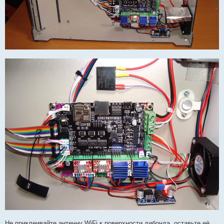
Не приклеивайте антенну WiFi к поверхности дибонда, оставьте её