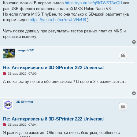
а
Конечно можно! В первом видео
https://youtu.be/q9kTWSTAaQU
как
н
раз USB-флешка вставлена с платой MKS Robin Nano V3.
н
о
Но если плата MKS TinyBee, то она только с SD-шкой работает (на
е
втором видео
https://youtu.be/5a7mwhVHvU8
).
с
о
о
Чуть позже допишу про результаты тестов разных плат от MKS и
б
щ
прошивки выложу.
е
н
и
е
evgenVST
Re: Антикризисный 3D-SPrinter 222 Universal
Н
31 мар 2022, 07:00
е
п
А по качеству печати обе одинаковы ? В цене в 2 к различаются .
р
о
ч
и
т
3D-SPrinter
а
н
н
о
е
Re: Антикризисный 3D-SPrinter 222 Universal
с
Н
о
31 мар 2022, 07:04
е
о
п
б
Я разницы не заметил. Обе платки очень быстрые, особенно с
р
щ