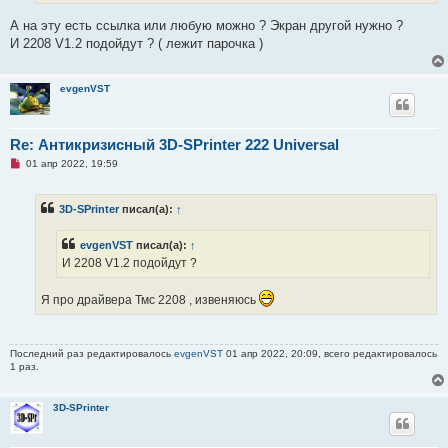
т
а
А на эту есть ссылка или любую можно ? Экран другой нужно ?
н
И 2208 V1.2 подойдут ? ( лежит парочка )
н
о
е
с
evgenVST
о
о
б
щ
Re: Антикризисный 3D-SPrinter 222 Universal
е
н
Н
01 апр 2022, 19:59
и
е
е
п
р
3D-SPrinter
писал(а):
↑
о
ч
и
evgenVST
писал(а):
↑
т
а
И 2208 V1.2 подойдут ?
н
н
о
Я про драйвера Тмс 2208 , извеняюсь
е
с
о
о
Последний раз редактировалось
evgenVST
01 апр 2022, 20:09, всего редактировалось
б
1 раз.
щ
е
н
и
3D-SPrinter
е