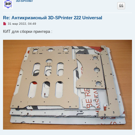
3D-SPrinter
Re: Антикризисный 3D-SPrinter 222 Universal
Н
31 мар 2022, 04:49
е
п
КИТ для сборки принтера :
р
о
ч
и
т
а
н
н
о
е
с
о
о
б
щ
е
н
и
е