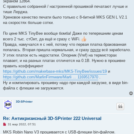
экраном 12864.
о
е
ч
н
С правильно собранной / настроенной прошивкой печатают лучше и
и
и
тише Лерджа.
т
е
а
Хреновое качество печати было только с 8-битной MKS GEN L V2.1
н
на скоростях больше сотки.
н
о
е
По цене MKS TinyBee вообще бомба! Даже по теперешним ценам
с
о
всего 2 тыс. стОит, да ещё и сразу с WiFi.
о
Правда, намучался я с ней, потому что первая платка бракованная
б
щ
попалась. Вторая пришла нормальная, и сразу
почти
всё заработало.
е
У этих платок есть недостатки. Опорник (Vref) на термисторах
н
и
плавает, и на разных платах отличется на 0.1В. Нужно в прошивке
е
править коэффициент
https://github.com/makerbase-mks/MKS-TinyBee/issues/19
и
https://github.com/MarlinFirmware/Marli ... 1169517970
.
Ну и компилировать прошивку надо при каждой загрузке, в виде bin-
файла с флешки не загружается.
3D-SPrinter
Re: Антикризисный 3D-SPrinter 222 Universal
Н
31 мар 2022, 07:51
е
п
MKS Robin Nano V3 прошивается с USB-флешки bin-файлом.