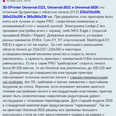
Н
31 мар 2022, 04:42
е
п
3D-SPrinter Universal-2121, Universal-2621 и Universal-2626
это
р
отличные 3д-принтеры с областью печати (XYZ)
210х210х200,
о
ч
260х210х200 и 260х260х230
мм. При разработке этих принтеров было
и
взято всё лучшее от серии PRO - сверхлёгкая кинематика и
т
а
алюминиевый стол с мощной грелкой. Электроника Lerdge-Z без
н
прошивки (настройка всего с экрана), либо MKS Eagle с открытой
н
о
прошивкой (Marlin / Klipper). Добавлена возможность установки
е
разных кинематик (H-Bot, Core-XY, XY классический, Markforged-XY,
с
о
IDEX) в один и тот же корпус. За счёт небольшого уменьшения
о
области печати до 210х210 / 210х260 и некоторых
б
щ
усовершенствований механики качество и скорость печати
е
увеличились, а шумность принтера с кинематикой H-Bot значительно
н
и
уменьшилась. Если у серии PRO "крейсерская" скорость печати
е
была 80-100 мм/сек, то на Universal она увеличилась до 100-120 мм/
сек. Доведённая до совершенства конструкция принтера
обеспечивает отличное качество печати с
самыми минимальными
настройками
, без ЛА, шейперов и прочих заморочек с простейшим
боуденом до сопла. Впрочем, если возникнет желание заняться
тонкими настройками печати и нестандартными пластиками, принтер
может быть укомплектован сверхлёгким редукторным директ-
экструдером с титановым термобарьером. Для старшей модели 2626
в стандартной комплектации предусмотрена "термокамера". Так же
на принтере Universal-2626 решены все проблемы большого
консольного стола за счёт двухстороннего подвеса на ремнях с