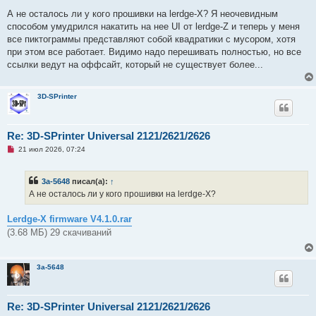
е
п
А не осталось ли у кого прошивки на lerdge-X? Я неочевидным
р
способом умудрился накатить на нее UI от lerdge-Z и теперь у меня
о
ч
все пиктограммы представляют собой квадратики с мусором, хотя
и
при этом все работает. Видимо надо перешивать полностью, но все
т
а
ссылки ведут на оффсайт, который не существует более...
н
н
о
е
3D-SPrinter
с
о
о
б
Re: 3D-SPrinter Universal 2121/2621/2626
щ
е
Н
21 июл 2026, 07:24
н
е
и
п
е
р
3a-5648
писал(а):
↑
о
ч
А не осталось ли у кого прошивки на lerdge-X?
и
т
а
Lerdge-X firmware V4.1.0.rar
н
(3.68 МБ) 29 скачиваний
н
о
е
с
3a-5648
о
о
б
щ
е
Re: 3D-SPrinter Universal 2121/2621/2626
н