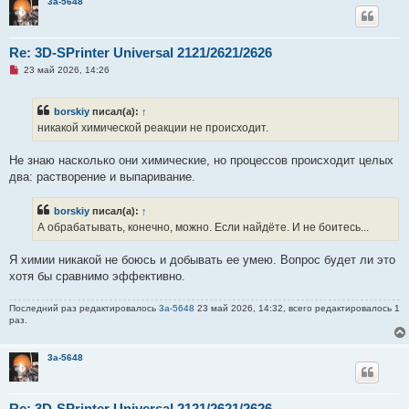
3a-5648
о
о
б
щ
Re: 3D-SPrinter Universal 2121/2621/2626
е
н
Н
23 май 2026, 14:26
и
е
е
п
р
borskiy
писал(а):
↑
о
ч
никакой химической реакции не происходит.
и
т
а
Не знаю насколько они химические, но процессов происходит целых
н
два: растворение и выпаривание.
н
о
е
borskiy
писал(а):
↑
с
о
А обрабатывать, конечно, можно. Если найдёте. И не боитесь...
о
б
щ
Я химии никакой не боюсь и добывать ее умею. Вопрос будет ли это
е
хотя бы сравнимо эффективно.
н
и
е
Последний раз редактировалось
3a-5648
23 май 2026, 14:32, всего редактировалось 1
раз.
3a-5648
Re: 3D-SPrinter Universal 2121/2621/2626