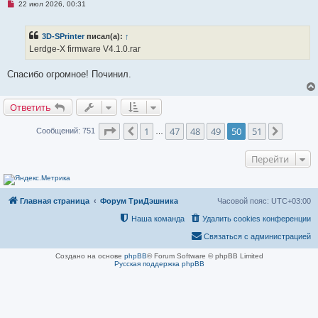
и
Н
22 июл 2026, 00:31
е
е
п
р
3D-SPrinter
писал(а):
↑
о
ч
Lerdge-X firmware V4.1.0.rar
и
т
а
Спасибо огромное! Починил.
н
н
о
Ответить
е
с
о
Страница
50
из
51
1
47
48
49
50
51
Пред.
След.
Сообщений: 751
…
о
б
щ
Перейти
е
н
и
е
Главная страница
Форум ТриДэшника
Часовой пояс:
UTC+03:00
Наша команда
Удалить cookies конференции
Связаться с администрацией
Создано на основе
phpBB
® Forum Software © phpBB Limited
Русская поддержка phpBB