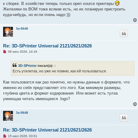
и
к сборке. В хозяйстве теперь только open source принтеры
т
а
Железяки по BOM тоже всякие есть, но их планирую пристроить
н
куда-нибудь, но если очень надо )))
н
о
е
с
3a-5648
о
о
б
щ
Re: 3D-SPrinter Universal 2121/2621/2626
е
н
Н
08 июн 2026, 14:16
и
е
е
п
р
3D-SPrinter
писал(а):
↑
о
ч
Есть утилитка, но уже не помню, как ей пользоваться.
и
т
а
Как пользоватся как раз понятно, но нужны данные о формате, что
н
именно из cебя представляет это лого. Как минимум размеры,
н
о
глубина цвета и формат кодирования. Или может есть тулза
е
умеющаа читать имеющееся .logo?
с
о
о
б
3a-5648
щ
е
н
и
Re: 3D-SPrinter Universal 2121/2621/2626
е
Н
15 июл 2026, 03:01