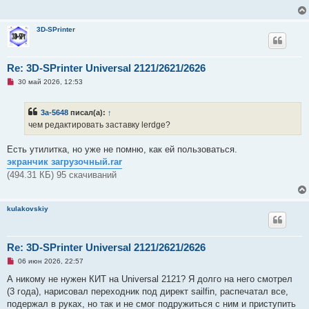
ч
и
т
3D-SPrinter
а
н
н
о
е
Re: 3D-SPrinter Universal 2121/2621/2626
с
Н
о
30 май 2026, 12:53
е
о
п
б
р
щ
3a-5648
писал(а):
↑
о
е
ч
н
чем редактировать заставку lerdge?
и
и
т
е
а
Есть утилитка, но уже не помню, как ей пользоваться.
н
экранчик загрузочный.rar
н
о
(494.31 КБ) 95 скачиваний
е
с
о
о
kulakovskiy
б
щ
е
н
Re: 3D-SPrinter Universal 2121/2621/2626
и
е
Н
06 июн 2026, 22:57
е
п
А никому не нужен КИТ на Universal 2121? Я долго на него смотрел
р
(3 года), нарисовал переходник под директ sailfin, распечатал все,
о
ч
подержал в руках, но так и не смог подружиться с ним и приступить