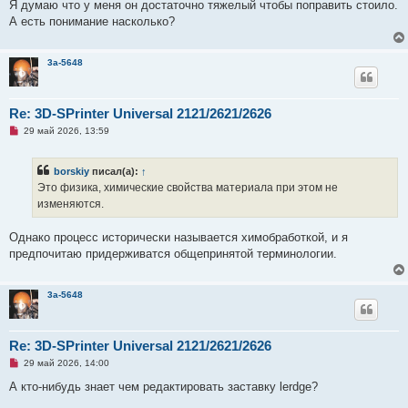
а
Я думаю что у меня он достаточно тяжелый чтобы поправить стоило.
н
А есть понимание насколько?
н
о
е
с
3a-5648
о
о
б
щ
Re: 3D-SPrinter Universal 2121/2621/2626
е
н
Н
29 май 2026, 13:59
и
е
е
п
р
borskiy
писал(а):
↑
о
ч
Это физика, химические свойства материала при этом не
и
изменяются.
т
а
н
Однако процесс исторически называется химобработкой, и я
н
о
предпочитаю придерживатся общепринятой терминологии.
е
с
о
о
3a-5648
б
щ
е
н
Re: 3D-SPrinter Universal 2121/2621/2626
и
е
Н
29 май 2026, 14:00
е
п
А кто-нибудь знает чем редактировать заставку lerdge?
р
о