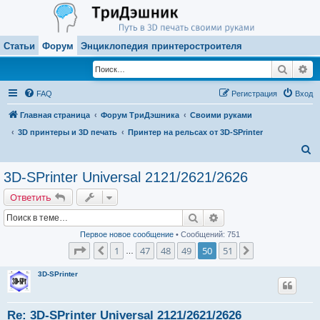
Статьи
Форум
Энциклопедия принтеростроителя
Поиск
Ра
FAQ
Регистрация
Вход
Главная страница
Форум ТриДэшника
Своими руками
3D принтеры и 3D печать
Принтер на рельсах от 3D-SPrinter
П
о
3D-SPrinter Universal 2121/2621/2626
и
Ответить
с
Поиск
Расширенный поиск
к
Первое новое сообщение
• Сообщений: 751
Страница
50
из
51
1
47
48
49
50
51
Пред.
След.
…
3D-SPrinter
Re: 3D-SPrinter Universal 2121/2621/2626