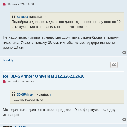
Н
18 май 2026, 18:00
е
п
р
3a-5648
писал(а):
↑
о
ч
Подобрал я двигатель для этого директа, но шестерня у него не 10
и
а 13 зубов. Как это правильно пересчитывать?
т
а
н
Не надо пересчитывать, надо методом тыка откалибровать подачу
н
о
пластика. Указать подачу 10 см, и чтобы из экструдера вылезло
е
ровно 10 см.
с
о
о
б
borskiy
щ
е
н
и
Re: 3D-SPrinter Universal 2121/2621/2626
е
Н
19 май 2026, 05:28
е
п
р
3D-SPrinter
писал(а):
↑
о
ч
надо методом тыка
и
т
а
Методом тыка долго тыкаться придётся. А по формуле - за одну
н
итерацию.
н
о
е
с