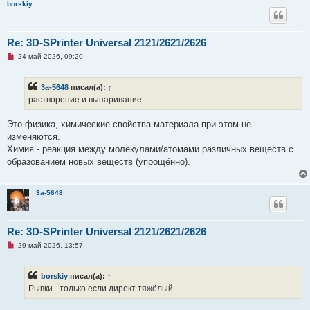
о
borskiy
б
щ
е
н
Re: 3D-SPrinter Universal 2121/2621/2626
и
е
Н
24 май 2026, 09:20
е
п
р
3a-5648
писал(а):
↑
о
ч
растворение и выпаривание
и
т
а
Это физика, химические свойства материала при этом не
н
изменяются.
н
о
Химия - реакция между молекулами/атомами различных веществ с
е
образованием новых веществ (упрощённо).
с
о
о
б
3a-5648
щ
е
н
и
Re: 3D-SPrinter Universal 2121/2621/2626
е
Н
29 май 2026, 13:57
е
п
р
borskiy
писал(а):
↑
о
ч
Рывки - только если директ тяжёлый
и
т