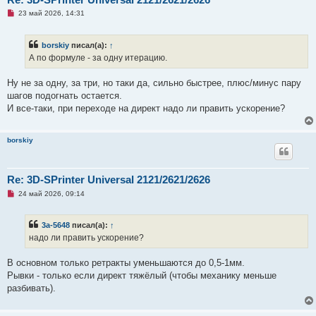
Н
23 май 2026, 14:31
е
п
р
borskiy
писал(а):
↑
о
ч
А по формуле - за одну итерацию.
и
т
а
Ну не за одну, за три, но таки да, сильно быстрее, плюс/минус пару
н
шагов подогнать остается.
н
о
И все-таки, при переходе на директ надо ли править ускорение?
е
с
о
о
borskiy
б
щ
е
н
Re: 3D-SPrinter Universal 2121/2621/2626
и
е
Н
24 май 2026, 09:14
е
п
р
3a-5648
писал(а):
↑
о
ч
надо ли править ускорение?
и
т
а
В основном только ретракты уменьшаются до 0,5-1мм.
н
Рывки - только если директ тяжёлый (чтобы механику меньше
н
о
разбивать).
е
с
о