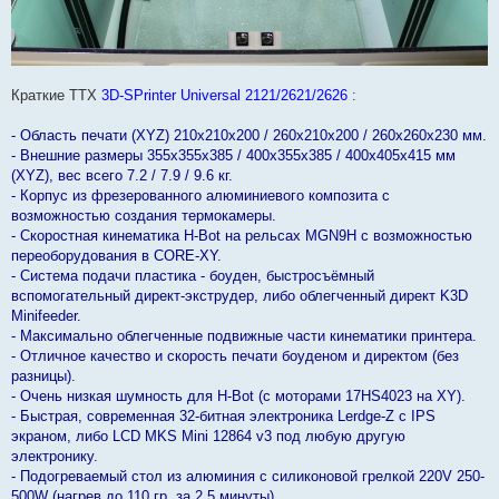
Краткие ТТХ
3D-SPrinter Universal 2121/2621/2626
:
- Область печати (XYZ) 210х210х200 / 260х210х200 / 260х260х230 мм.
- Внешние размеры 355х355х385 / 400х355х385 / 400х405х415 мм
(XYZ), вес всего 7.2 / 7.9 / 9.6 кг.
- Корпус из фрезерованного алюминиевого композита с
возможностью создания термокамеры.
- Скоростная кинематика H-Bot на рельсах MGN9H с возможностью
переоборудования в CORE-XY.
- Система подачи пластика - боуден, быстросъёмный
вспомогательный директ-экструдер, либо облегченный директ K3D
Minifeeder.
- Максимально облегченные подвижные части кинематики принтера.
- Отличное качество и скорость печати боуденом и директом (без
разницы).
- Очень низкая шумность для H-Bot (с моторами 17HS4023 на XY).
- Быстрая, современная 32-битная электроника Lerdge-Z с IPS
экраном, либо LCD MKS Mini 12864 v3 под любую другую
электронику.
- Подогреваемый стол из алюминия с силиконовой грелкой 220V 250-
500W (нагрев до 110 гр. за 2.5 минуты).