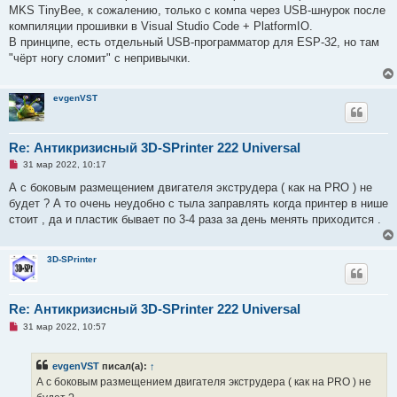
р
MKS TinyBee, к сожалению, только с компа через USB-шнурок после
о
ч
компиляции прошивки в Visual Studio Code + PlatformIO.
и
В принципе, есть отдельный USB-программатор для ESP-32, но там
т
а
"чёрт ногу сломит" с непривычки.
н
н
о
е
evgenVST
с
о
о
б
Re: Антикризисный 3D-SPrinter 222 Universal
щ
е
Н
31 мар 2022, 10:17
н
е
и
п
А с боковым размещением двигателя экструдера ( как на PRO ) не
е
р
будет ? А то очень неудобно с тыла заправлять когда принтер в нише
о
ч
стоит , да и пластик бывает по 3-4 раза за день менять приходится .
и
т
а
н
3D-SPrinter
н
о
е
с
Re: Антикризисный 3D-SPrinter 222 Universal
о
о
Н
31 мар 2022, 10:57
б
е
щ
п
е
р
evgenVST
писал(а):
↑
н
о
и
ч
А с боковым размещением двигателя экструдера ( как на PRO ) не
е
и