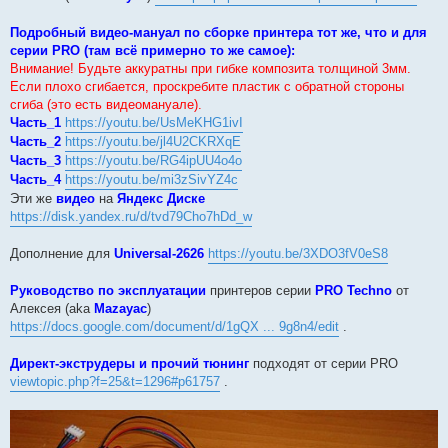
Подробный видео-мануал по сборке принтера тот же, что и для
серии PRO (там всё примерно то же самое):
Внимание! Будьте аккуратны при гибке композита толщиной 3мм.
Если плохо сгибается, проскребите пластик с обратной стороны
сгиба (это есть видеомануале).
Часть_1
https://youtu.be/UsMeKHG1ivI
Часть_2
https://youtu.be/jl4U2CKRXqE
Часть_3
https://youtu.be/RG4ipUU4o4o
Часть_4
https://youtu.be/mi3zSivYZ4c
Эти же
видео
на
Яндекс Диске
https://disk.yandex.ru/d/tvd79Cho7hDd_w
Дополнение для
Universal-2626
https://youtu.be/3XDO3fV0eS8
Руководство по эксплуатации
принтеров серии
PRO Techno
от
Алексея (aka
Mazayac
)
https://docs.google.com/document/d/1gQX ... 9g8n4/edit
.
Директ-экструдеры и прочий тюнинг
подходят от серии PRO
viewtopic.php?f=25&t=1296#p61757
.