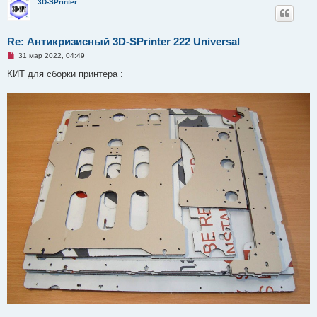
3D-SPrinter
Re: Антикризисный 3D-SPrinter 222 Universal
Н
31 мар 2022, 04:49
е
п
КИТ для сборки принтера :
р
о
ч
и
т
а
н
н
о
е
с
о
о
б
щ
е
н
и
е