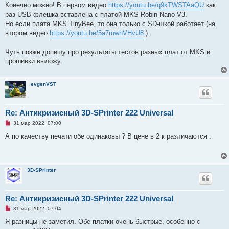
а
Конечно можно! В первом видео
https://youtu.be/q9kTWSTAaQU
как
н
раз USB-флешка вставлена с платой MKS Robin Nano V3.
н
о
Но если плата MKS TinyBee, то она только с SD-шкой работает (на
е
втором видео
https://youtu.be/5a7mwhVHvU8
).
с
о
о
Чуть позже допишу про результаты тестов разных плат от MKS и
б
щ
прошивки выложу.
е
н
и
е
evgenVST
Re: Антикризисный 3D-SPrinter 222 Universal
Н
31 мар 2022, 07:00
е
п
А по качеству печати обе одинаковы ? В цене в 2 к различаются .
р
о
ч
и
т
3D-SPrinter
а
н
н
о
е
Re: Антикризисный 3D-SPrinter 222 Universal
с
Н
о
31 мар 2022, 07:04
е
о
п
б
Я разницы не заметил. Обе платки очень быстрые, особенно с
р
щ