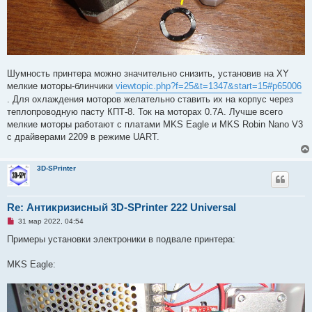
Шумность принтера можно значительно снизить, установив на XY
мелкие моторы-блинчики
viewtopic.php?f=25&t=1347&start=15#p65006
. Для охлаждения моторов желательно ставить их на корпус через
теплопроводную пасту КПТ-8. Ток на моторах 0.7А. Лучше всего
мелкие моторы работают с платами MKS Eagle и MKS Robin Nano V3
с драйверами 2209 в режиме UART.
3D-SPrinter
Re: Антикризисный 3D-SPrinter 222 Universal
Н
31 мар 2022, 04:54
е
п
Примеры установки электроники в подвале принтера:
р
о
ч
MKS Eagle:
и
т
а
н
н