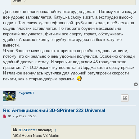
будет ?
т
а
н
Да вроде не планировал сбоку экструдер делать. Потому что и сзади
н
о
всё удобно заправляется. Катушка сбоку висит, а экструдер высоко
е
поднят. Там снизу кусок тефлоновой трубки на входе, в неё легко на
с
о
ощупь пластик вставляется. Но так зато боуден максимально
о
короткий получается, фитинги все сверху торчат, обслуживать
б
щ
удобно. А можно входную трубку экструдера на бок к катушке
е
вывести.
н
и
Я уже больше месяца на этот принтер перешёл с удовольствием,
е
потому что он реально очень удобный получился. Особенно спереди
удобный доступ к столу. И экранчик под углом 45 градусов тоже
нравится. И к LCD экранчику после тача Лерджа как-то сразу привык.
И главное вернулась крутилка для удобной регулировки скорости
печати, как в старые-добрые времена.
evgenVST
Re: Антикризисный 3D-SPrinter 222 Universal
Н
01 апр 2022, 15:56
е
п
р
3D-SPrinter
писал(а):
↑
о
ч
MKS Robin Nano V3 Marlin
и