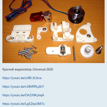
Краткий видеообзор Universal-2626
https://youtu.be/zt9B-3rJtcw
https://youtu.be/v18hRRLp5rY
https://youtu.be/OAZrNKylwjA
https://youtu.be/LgSZtpv0M7o