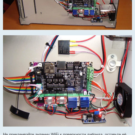
Не приклеивайте антенну WiFi к поверхности дибонда, оставьте её