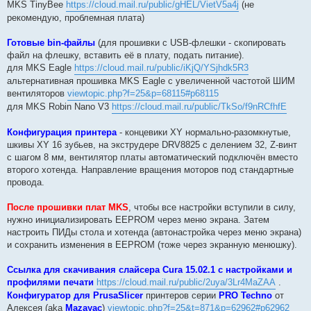
MKS TinyBee
https://cloud.mail.ru/public/gHEL/VietV5a4j
(не
рекомендую, проблемная плата)
Готовые bin-файлы
(для прошивки с USB-флешки - скопировать
файл на флешку, вставить её в плату, подать питание).
для MKS Eagle
https://cloud.mail.ru/public/iKjQ/YSjhdk5R3
альтернативная прошивка MKS Eagle с увеличенной частотой ШИМ
вентиляторов
viewtopic.php?f=25&p=68115#p68115
для MKS Robin Nano V3
https://cloud.mail.ru/public/TkSo/f9nRCfhfE
Конфигурация принтера
- концевики XY нормально-разомкнутые,
шкивы XY 16 зубьев, на экструдере DRV8825 с делением 32, Z-винт
с шагом 8 мм, вентилятор платы автоматический подключён вместо
второго хотенда. Направление вращения моторов под стандартные
провода.
После прошивки плат MKS
, чтобы все настройки вступили в силу,
нужно инициализировать EEPROM через меню экрана. Затем
настроить ПИДы стола и хотенда (автонастройка через меню экрана)
и сохранить изменения в EEPROM (тоже через экранную менюшку).
Ссылка для скачивания слайсера Cura 15.02.1 с настройками и
профилями печати
https://cloud.mail.ru/public/2uya/3Lr4MaZAA
.
Конфигуратор для PrusaSlicer
принтеров серии
PRO Techno
от
Алексея (aka
Mazayac
)
viewtopic.php?f=25&t=871&p=62962#p62962