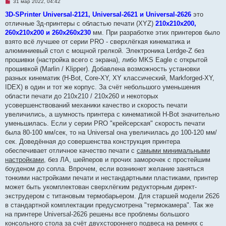
Н
31 мар 2022, 04:42
е
п
3D-SPrinter Universal-2121, Universal-2621 и Universal-2626
это
р
отличные 3д-принтеры с областью печати (XYZ)
210х210х200,
о
ч
260х210х200 и 260х260х230
мм. При разработке этих принтеров было
и
взято всё лучшее от серии PRO - сверхлёгкая кинематика и
т
а
алюминиевый стол с мощной грелкой. Электроника Lerdge-Z без
н
прошивки (настройка всего с экрана), либо MKS Eagle с открытой
н
о
прошивкой (Marlin / Klipper). Добавлена возможность установки
е
разных кинематик (H-Bot, Core-XY, XY классический, Markforged-XY,
с
о
IDEX) в один и тот же корпус. За счёт небольшого уменьшения
о
области печати до 210х210 / 210х260 и некоторых
б
щ
усовершенствований механики качество и скорость печати
е
увеличились, а шумность принтера с кинематикой H-Bot значительно
н
и
уменьшилась. Если у серии PRO "крейсерская" скорость печати
е
была 80-100 мм/сек, то на Universal она увеличилась до 100-120 мм/
сек. Доведённая до совершенства конструкция принтера
обеспечивает отличное качество печати с
самыми минимальными
настройками
, без ЛА, шейперов и прочих заморочек с простейшим
боуденом до сопла. Впрочем, если возникнет желание заняться
тонкими настройками печати и нестандартными пластиками, принтер
может быть укомплектован сверхлёгким редукторным директ-
экструдером с титановым термобарьером. Для старшей модели 2626
в стандартной комплектации предусмотрена "термокамера". Так же
на принтере Universal-2626 решены все проблемы большого
консольного стола за счёт двухстороннего подвеса на ремнях с