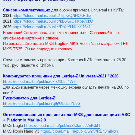
Список комплектующих
для сборки принтера Universal из КИТа:
2121
https://cloud.mail.ru/public/TipK/QNNQkPBiz
2621
https://cloud.mail.ru/public/kBwS/QTKpe7ckQ
2626
https://cloud.mail.ru/public/RpUr/LNUhYJ6a1
Внимание! Ссылки на алишке могут меняться. Сравнивайте по
описанию и картинке в списке.
Не заказывайте платы MKS Eagle и MKS Robin Nano с экраном TFT
MKS TS35. Он не подходит к корпусу!
Средняя стоимость принтера при сборке из КИТа составляет 25-30
тыс. руб. (вместе с КИТом).
Конфигуратор прошивки для Lerdge-Z Universal-2621 / 2626
https://cloud.mail.ru/public/6kfx/1b3ti4W7n
Для 2626 измените через менюшку экрана область печати на 260 по
оси Y.
Русификатор для Lerdge-Z
https://cloud.mail.ru/public/Yq9j/UEdEfY59G
Оптимизированные прошивки плат MKS для компиляции в VSC
+ Platformio Marlin-2.0
MKS Eagle
https://cloud.mail.ru/public/Zk3x/fJJ7ntCbH
MKS Robin Nano V3
https://cloud.mail.ru/public/w2f7/RErQmiNdh