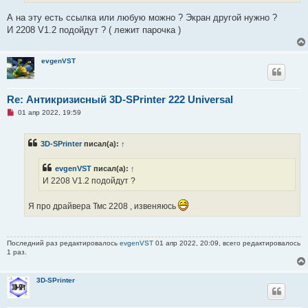
т
а
А на эту есть ссылка или любую можно ? Экран другой нужно ?
н
И 2208 V1.2 подойдут ? ( лежит парочка )
н
о
е
с
evgenVST
о
о
б
щ
Re: Антикризисный 3D-SPrinter 222 Universal
е
н
Н
01 апр 2022, 19:59
и
е
е
п
р
3D-SPrinter
писал(а):
↑
о
ч
и
evgenVST
писал(а):
↑
т
а
И 2208 V1.2 подойдут ?
н
н
о
Я про драйвера Тмс 2208 , извеняюсь
е
с
о
о
Последний раз редактировалось
evgenVST
01 апр 2022, 20:09, всего редактировалось
б
1 раз.
щ
е
н
и
3D-SPrinter
е