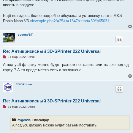
висеть в воздухе.
Ещё вот здесь более подробно обсуждали установку платы MKS
Robin Nano V3
viewtopic.php?f=25&t=1347&start=30#p65031
.
evgenVST
Re: Антикризисный 3D-SPrinter 222 Universal
Н
31 мар 2022, 06:09
е
п
А под усб флэшку можно будет разъем поставить или только под сд
р
карту ? А то вроде место есть а заглушено .
о
ч
и
т
3D-SPrinter
а
н
н
о
е
Re: Антикризисный 3D-SPrinter 222 Universal
с
Н
о
31 мар 2022, 06:55
е
о
п
б
р
щ
evgenVST
писал(а):
↑
о
е
ч
н
А под усб флэшку можно будет разъем поставить
и
и
т
е