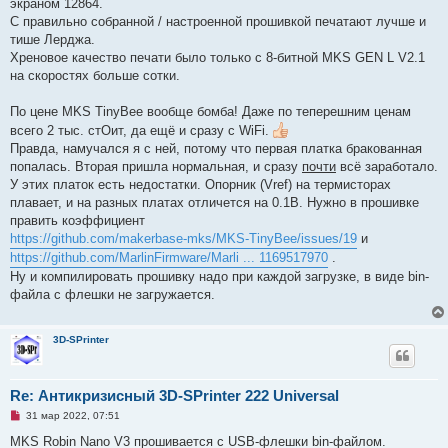
экраном 12864.
о
е
ч
н
С правильно собранной / настроенной прошивкой печатают лучше и
и
и
тише Лерджа.
т
е
а
Хреновое качество печати было только с 8-битной MKS GEN L V2.1
н
на скоростях больше сотки.
н
о
е
По цене MKS TinyBee вообще бомба! Даже по теперешним ценам
с
о
всего 2 тыс. стОит, да ещё и сразу с WiFi.
о
Правда, намучался я с ней, потому что первая платка бракованная
б
щ
попалась. Вторая пришла нормальная, и сразу
почти
всё заработало.
е
У этих платок есть недостатки. Опорник (Vref) на термисторах
н
и
плавает, и на разных платах отличется на 0.1В. Нужно в прошивке
е
править коэффициент
https://github.com/makerbase-mks/MKS-TinyBee/issues/19
и
https://github.com/MarlinFirmware/Marli ... 1169517970
.
Ну и компилировать прошивку надо при каждой загрузке, в виде bin-
файла с флешки не загружается.
3D-SPrinter
Re: Антикризисный 3D-SPrinter 222 Universal
Н
31 мар 2022, 07:51
е
п
MKS Robin Nano V3 прошивается с USB-флешки bin-файлом.