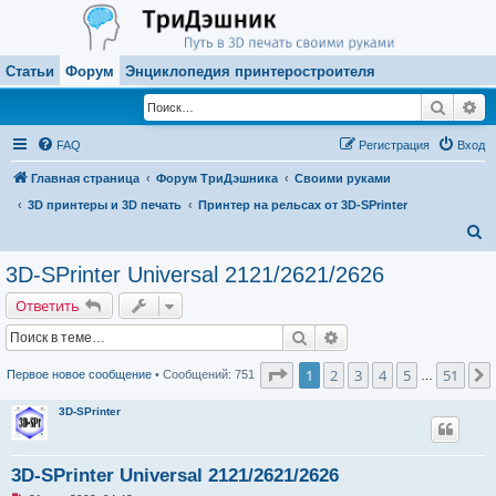
Статьи
Форум
Энциклопедия принтеростроителя
Поиск
Ра
FAQ
Регистрация
Вход
Главная страница
Форум ТриДэшника
Своими руками
3D принтеры и 3D печать
Принтер на рельсах от 3D-SPrinter
П
о
3D-SPrinter Universal 2121/2621/2626
и
Ответить
с
Поиск
Расширенный поиск
к
Страница
1
из
51
1
2
3
4
5
51
Первое новое сообщение
• Сообщений: 751
…
3D-SPrinter
3D-SPrinter Universal 2121/2621/2626