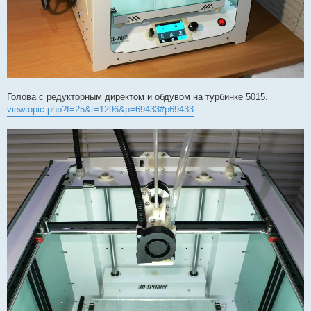
Голова с редукторным директом и обдувом на турбинке 5015.
viewtopic.php?f=25&t=1296&p=69433#p69433