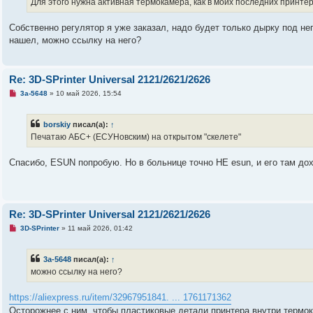
Для этого нужна активная термокамера, как в моих последних принте
и
т
а
Собственно регулятор я уже заказал, надо будет только дырку под не
н
нашел, можно ссылку на него?
н
о
е
с
о
Re: 3D-SPrinter Universal 2121/2621/2626
о
б
Н
3a-5648
»
10 май 2026, 15:54
щ
е
е
п
н
р
borskiy
писал(а):
↑
и
о
е
ч
Печатаю АБС+ (ЕСУНовским) на открытом "скелете"
и
т
а
Спасибо, ESUN попробую. Но в больнице точно НЕ esun, и его там дохр
н
н
о
е
с
о
Re: 3D-SPrinter Universal 2121/2621/2626
о
б
Н
3D-SPrinter
»
11 май 2026, 01:42
щ
е
е
п
н
р
3a-5648
писал(а):
↑
и
о
е
ч
можно ссылку на него?
и
т
а
https://aliexpress.ru/item/32967951841. ... 1761171362
н
Осторожнее с ним, чтобы пластиковые детали принтера внутри термо
н