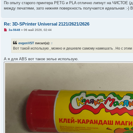
а
По опыту старого принтера PETG и PLA отлично липнут на ЧИСТОЕ (да
н
между печатями, зато нижняя поверхность получается идеальная :-) В 
н
о
е
с
Re: 3D-SPrinter Universal 2121/2621/2626
о
о
Н
3a-5648
»
06 май 2026, 02:44
б
е
щ
п
е
р
н
evgenVST
писал(а):
↑
о
и
ч
Вот такой использую , можно и дешевле самому намешать . Но с этим 
е
и
т
а
А я для ABS вот такое зелье использую.
н
н
о
е
с
о
о
б
щ
е
н
и
е