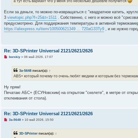
а тут есть вариант что у меня это несколько дешевле получится
и
т
а
Если за деньги, то можно по-извращаться с "квадратное катить, кругл
н
3
viewtopic.php?f=25&t=1511
. Собственно, с него и можно всё "срисова
н
о
предусмотрено. Для поддержания температуры в активной термокаме
е
https://aliexpress.ru/item/100500621349 ... 720aG33Ty9
, и не нужно гор
с
о
о
б
щ
е
Re: 3D-SPrinter Universal 2121/2621/2626
н
и
Н
borskiy
»
06 май 2026, 17:07
е
е
п
р
3a-5648
писал(а):
↑
о
ч
ABS+ который почему-то очень любят медики и которым без термок
и
т
а
Ну прям!
н
Печатаю АБС+ (ЕСУНовским) на открытом "скелете", в метре от открыт
н
о
отклеивания от стола).
е
с
о
о
Re: 3D-SPrinter Universal 2121/2621/2626
б
щ
Н
3a-5648
»
10 май 2026, 15:50
е
е
н
п
и
р
3D-SPrinter
писал(а):
↑
е
о
ч