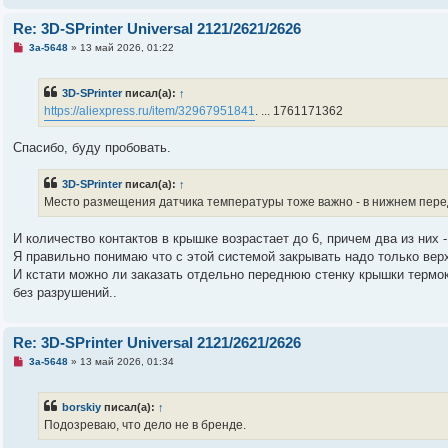
е
с
Re: 3D-SPrinter Universal 2121/2621/2626
о
о
Н
3a-5648
»
13 май 2026, 01:22
б
е
щ
п
е
р
н
3D-SPrinter
писал(а):
↑
о
и
ч
https://aliexpress.ru/item/32967951841
. ... 1761171362
е
и
т
а
Спасибо, буду пробовать.
н
н
о
3D-SPrinter
писал(а):
↑
е
Место размещения датчика температуры тоже важно - в нижнем передн
с
о
о
И количество контактов в крышке возрастает до 6, причем два из них 
б
щ
Я правильно понимаю что с этой системой закрывать надо только ве
е
И кстати можно ли заказать отдельно переднюю стенку крышки термок
н
и
без разрушений..
е
Re: 3D-SPrinter Universal 2121/2621/2626
Н
3a-5648
»
13 май 2026, 01:34
е
п
р
borskiy
писал(а):
↑
о
ч
Подозреваю, что дело не в бренде.
и
т