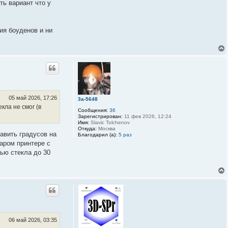
ть вариант что у
ия боуденов и ни
05 май 2026, 17:26
3a-5648
кла не смог (в
Сообщения:
36
Зарегистрирован:
11 фев 2026, 12:24
Имя:
Slavic Tolchenov
Откуда:
Москва
авить градусов на
Благодарил (а):
5 раз
таром принтере с
тью стекла до 30
06 май 2026, 03:35