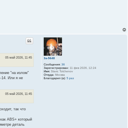
05 май 2026, 11:45
3a-5648
Сообщения:
36
Зарегистрирован:
11 фев 2026, 12:24
Имя:
Slavic Tolchenov
ление "на излом"
Откуда:
Москва
-14. Или я не
Благодарил (а):
5 раз
05 май 2026, 11:45
ходит, так что
 как ABS+ который
иметре деталь