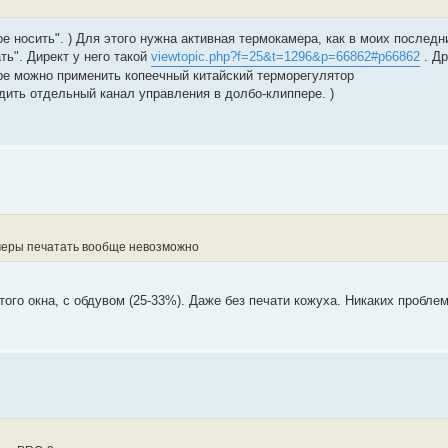
ое носить". ) Для этого нужна активная термокамера, как в моих послед
ть". Директ у него такой
viewtopic.php?f=25&t=1296&p=66862#p66862
. Др
ре можно применить копеечный китайский терморегулятор
одить отдельный канал управления в долбо-клиппере. )
амеры печатать вообще невозможно
ого окна, с обдувом (25-33%). Даже без печати кожуха. Никаких проблем