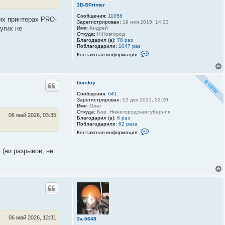
3D-SPrinter
Сообщения:
11056
них принтерах PRO-
Зарегистрирован:
19 ноя 2015, 14:23
угих не
Имя:
Андрей
Откуда:
Н.Новгород
Благодарил (а):
78 раз
Поблагодарили:
1047 раз
К
Контактная информация:
о
н
т
а
к
borskiy
т
Сообщения:
641
н
Зарегистрирован:
02 дек 2021, 22:20
а
Имя:
Олег
я
Откуда:
Бор, Нижегородская губерния
и
06 май 2026, 03:35
Благодарил (а):
6 раз
н
Поблагодарили:
62 раза
ф
К
о
Контактная информация:
о
р
н
м
т
а
 (ни разрывов, ни
а
ц
к
и
т
я
н
п
а
о
я
л
и
ь
н
з
ф
о
о
в
р
а
06 май 2026, 13:31
3a-5648
м
т