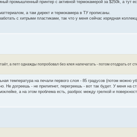
мный промышленный принтер с активной термокамерой за $250k, а тут ес
аттериалом, а там директ и термокамера в ТУ прописаны.
ботать с хитрыми пластиками, так что у меня сейчас изрядная коллекц
стаёт, а петг однажды попробовал без клея напечатать - потом отодрать от сте
ная температура на печали первого слоя - 85 градусов (потом можно уб
о. Не догреешь - не прилипнет, перегреешь - вот так будет. У меня на с
моклейке, а на этом проблема есть, разброс между грелкой и поверхнос