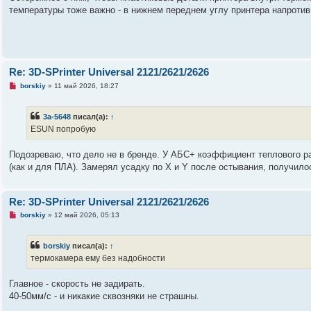
о
температуры тоже важно - в нижнем переднем углу принтера напротив 
е
с
о
о
б
щ
е
Re: 3D-SPrinter Universal 2121/2621/2626
н
и
Н
borskiy
»
11 май 2026, 18:27
е
е
п
р
3a-5648
писал(а):
↑
о
ч
ESUN попробую
и
т
а
Подозреваю, что дело не в бренде. У АБС+ коэффициент теплового р
н
(как и для ПЛА). Замерял усадку по X и Y после остывания, получилос
н
о
е
с
Re: 3D-SPrinter Universal 2121/2621/2626
о
о
Н
borskiy
»
12 май 2026, 05:13
б
е
щ
п
е
р
н
borskiy
писал(а):
↑
о
и
ч
термокамера ему без надобности
е
и
т
а
Главное - скорость не задирать.
н
40-50мм/с - и никакие сквозняки не страшны.
н
о