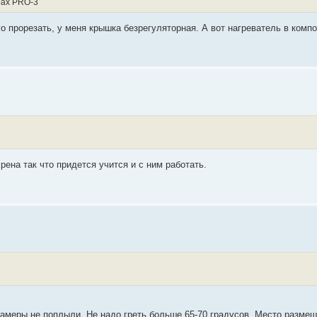
рах PRO-3
го прорезать, у меня крышка безрегуляторная. А вот нагреватель в комп
ена так что придется учится и с ним работать.
камеры не поплыли. Не надо греть больше 65-70 градусов. Место разме