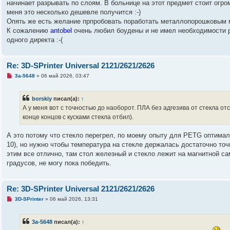
начинает разрывать по слоям. В больнице на этот предмет стоит огро
меня это несколько дешевле получится :-)
Опять же есть желание прпробовать поработать металлопорошковым м
К сожалению
antobel
очень любил боудены и не имел необходимости ра
одного директа :-(
Re: 3D-SPrinter Universal 2121/2621/2626
Н
3a-5648
»
06 май 2026, 03:47
е
п
р
borskiy
писал(а):
↑
о
ч
А у меня вот с точностью до наоборот. ПЛА без адгезива от стекла от
и
конце концов с кусками стекла отбил).
т
а
н
А это потому что стекло перегрел, по моему опыту для PETG оптималь
н
о
10), но нужно чтобы температура на стекле держалась достаточно точн
е
этим все отлично, там стол железный и стекло лежит на магнитной са
с
о
градусов, не могу пока победить.
о
б
щ
е
Re: 3D-SPrinter Universal 2121/2621/2626
н
и
Н
3D-SPrinter
»
06 май 2026, 13:31
е
е
п
р
3a-5648
писал(а):
↑
о
ч