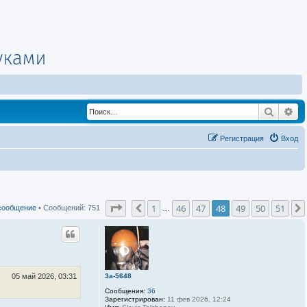
Поиск
Ра
Регистрация
Вход
Страница
48
из
51
1
46
47
48
49
50
51
Пред.
сообщение
• Сообщений: 751
…
3a-5648
05 май 2026, 03:31
Сообщения:
36
Зарегистрирован:
11 фев 2026, 12:24