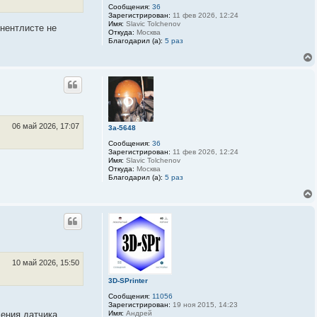
а
е
Сообщения:
36
ц
л
Зарегистрирован:
11 фев 2026, 12:24
и
я
Имя:
Slavic Tolchenov
онентлисте не
я
3
Откуда:
Москва
п
D
Благодарил (а):
5 раз
о
-
л
S
ь
P
з
r
о
i
в
n
а
t
т
e
е
r
л
06 май 2026, 17:07
3a-5648
я
b
Сообщения:
36
o
Зарегистрирован:
11 фев 2026, 12:24
r
Имя:
Slavic Tolchenov
s
Откуда:
Москва
k
Благодарил (а):
5 раз
i
y
10 май 2026, 15:50
3D-SPrinter
Сообщения:
11056
Зарегистрирован:
19 ноя 2015, 14:23
щения датчика
Имя:
Андрей