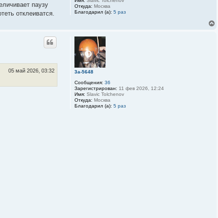
Имя:
Slavic Tolchenov
еличивает паузу
Откуда:
Москва
Благодарил (а):
5 раз
отеть отклеиватся.
05 май 2026, 03:32
3a-5648
Сообщения:
36
Зарегистрирован:
11 фев 2026, 12:24
Имя:
Slavic Tolchenov
Откуда:
Москва
Благодарил (а):
5 раз