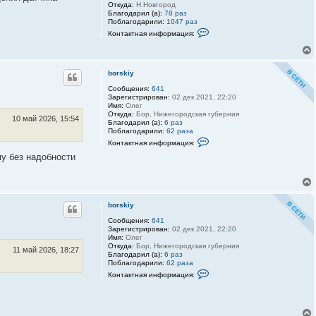
Откуда:
Н.Новгород
Благодарил (а):
78 раз
Поблагодарили:
1047 раз
К
Контактная информация:
о
н
т
а
к
borskiy
т
Сообщения:
641
н
Зарегистрирован:
02 дек 2021, 22:20
а
Имя:
Олег
я
Откуда:
Бор, Нижегородская губерния
и
10 май 2026, 15:54
Благодарил (а):
6 раз
н
Поблагодарили:
62 раза
ф
К
о
Контактная информация:
о
р
у без надобности
н
м
т
а
а
ц
к
и
т
я
н
п
borskiy
а
о
я
л
Сообщения:
641
и
ь
Зарегистрирован:
02 дек 2021, 22:20
н
з
Имя:
Олег
ф
о
Откуда:
Бор, Нижегородская губерния
о
в
11 май 2026, 18:27
Благодарил (а):
6 раз
р
а
Поблагодарили:
62 раза
м
т
К
а
Контактная информация:
е
о
ц
л
н
и
я
т
я
3
а
п
D
к