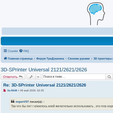
Ссылки
FAQ
Главная страница
Форум ТриДэшника
Своими руками
3D принтеры 
3D-SPrinter Universal 2121/2621/2626
Ответить
Re: 3D-SPrinter Universal 2121/2621/2626
Н
3a-5648
»
06 май 2026, 02:35
е
п
р
evgenVST
писал(а):
↑
о
ч
Так что бы пет г клеилось клей желательно использовать , это пла но
и
т