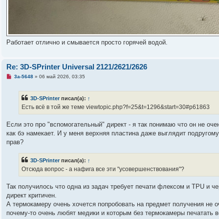
Работает отлично и смывается просто горячей водой.
Re: 3D-SPrinter Universal 2121/2621/2626
Н
3a-5648
»
06 май 2026, 03:35
е
п
р
3D-SPrinter
писал(а):
↑
о
ч
Есть всё в той же теме viewtopic.php?f=25&t=1296&start=30#p61863
и
т
а
Если это про "вспомогательный" директ - я так понимаю что он не оче
н
как бэ намекает. И у меня верхняя пластина даже выглядит подругому
н
о
прав?
е
с
о
3D-SPrinter
писал(а):
↑
о
Отсюда вопрос - а нафига все эти "усовершенствования"?
б
щ
е
Так получилось что одна из задач требует печати флексом и TPU и чер
н
и
директ критичен.
е
А термокамеру очень хочется попробовать на предмет получения не о
почему-то очень любят медики и которым без термокамеры печатать в