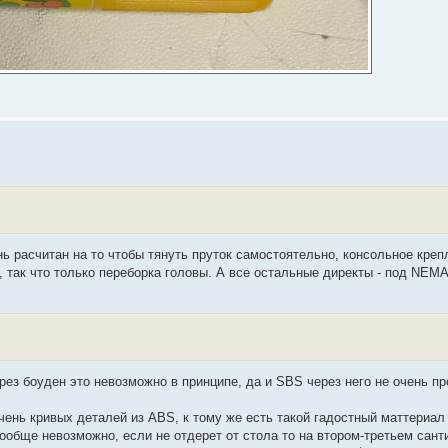
нь расчитан на то чтобы тянуть пруток самостоятельно, консольное креп
, так что только переборка головы. А все остальные директы - под NEMA
ез боуден это невозможно в принципе, да и SBS через него не очень про
чень кривых деталей из ABS, к тому же есть такой гадостный маттериал
ообще невозможно, если не отдерет от стола то на втором-третьем сант