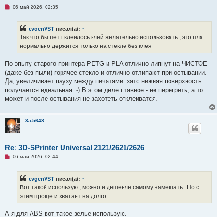
Н
06 май 2026, 02:35
е
п
р
evgenVST
писал(а):
↑
о
ч
Так что бы пет г клеилось клей желательно использовать , это пла
и
нормально держится только на стекле без клея
т
а
н
По опыту старого принтера PETG и PLA отлично липнут на ЧИСТОЕ
н
о
(даже без пыли) горячее стекло и отлично отлипают при остывании.
е
Да, увеличивает паузу между печатями, зато нижняя поверхность
с
о
получается идеальная :-) В этом деле главное - не перегреть, а то
о
может и после остывания не захотеть отклеиватся.
б
щ
е
н
3a-5648
и
е
Re: 3D-SPrinter Universal 2121/2621/2626
Н
06 май 2026, 02:44
е
п
р
evgenVST
писал(а):
↑
о
ч
Вот такой использую , можно и дешевле самому намешать . Но с
и
этим проще и хватает на долго.
т
а
н
А я для ABS вот такое зелье использую.
н