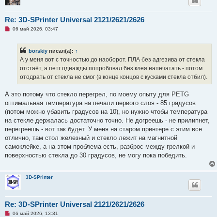
Re: 3D-SPrinter Universal 2121/2621/2626
Н
06 май 2026, 03:47
е
п
р
borskiy
писал(а):
↑
о
ч
А у меня вот с точностью до наоборот. ПЛА без адгезива от стекла
и
отстаёт, а петг однажды попробовал без клея напечатать - потом
т
а
отодрать от стекла не смог (в конце концов с кусками стекла отбил).
н
н
о
А это потому что стекло перегрел, по моему опыту для PETG
е
оптимальная температура на печали первого слоя - 85 градусов
с
о
(потом можно убавить градусов на 10), но нужно чтобы температура
о
на стекле держалась достаточно точно. Не догреешь - не прилипнет,
б
щ
перегреешь - вот так будет. У меня на старом принтере с этим все
е
отлично, там стол железный и стекло лежит на магнитной
н
и
самоклейке, а на этом проблема есть, разброс между грелкой и
е
поверхностью стекла до 30 градусов, не могу пока победить.
3D-SPrinter
Re: 3D-SPrinter Universal 2121/2621/2626
Н
06 май 2026, 13:31