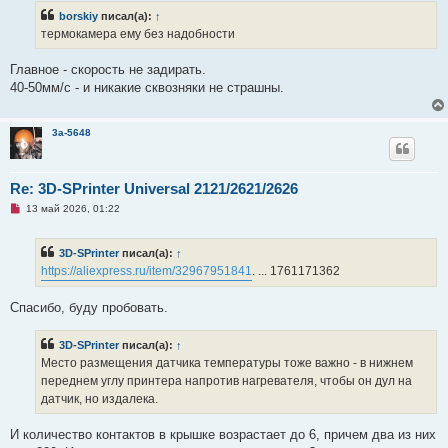
р
borskiy
писал(а):
↑
о
ч
термокамера ему без надобности
и
т
а
Главное - скорость не задирать.
н
40-50мм/с - и никакие сквозняки не страшны.
н
о
е
с
3a-5648
о
о
б
щ
Re: 3D-SPrinter Universal 2121/2621/2626
е
н
Н
13 май 2026, 01:22
и
е
е
п
р
3D-SPrinter
писал(а):
↑
о
ч
https://aliexpress.ru/item/32967951841
. ... 1761171362
и
т
а
Спасибо, буду пробовать.
н
н
о
3D-SPrinter
писал(а):
↑
е
Место размещения датчика температуры тоже важно - в нижнем
с
о
переднем углу принтера напротив нагревателя, чтобы он дул на
о
датчик, но издалека.
б
щ
е
И количество контактов в крышке возрастает до 6, причем два из них
н
и