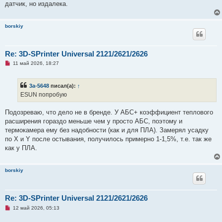
датчик, но издалека.
б
щ
е
н
borskiy
и
е
Re: 3D-SPrinter Universal 2121/2621/2626
Н
11 май 2026, 18:27
е
п
р
3a-5648
писал(а):
↑
о
ч
ESUN попробую
и
т
а
Подозреваю, что дело не в бренде. У АБС+ коэффициент теплового
н
расширения гораздо меньше чем у просто АБС, поэтому и
н
о
термокамера ему без надобности (как и для ПЛА). Замерял усадку
е
по X и Y после остывания, получилось примерно 1-1,5%, т.е. так же
с
о
как у ПЛА.
о
б
щ
е
borskiy
н
и
е
Re: 3D-SPrinter Universal 2121/2621/2626
Н
12 май 2026, 05:13
е
п