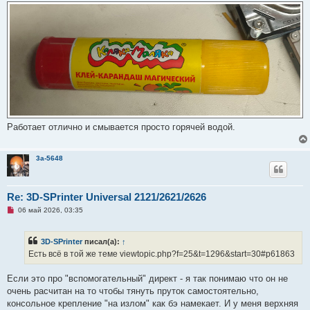
о
е
с
о
о
б
щ
е
н
и
е
Работает отлично и смывается просто горячей водой.
3a-5648
Re: 3D-SPrinter Universal 2121/2621/2626
Н
06 май 2026, 03:35
е
п
р
3D-SPrinter
писал(а):
↑
о
ч
Есть всё в той же теме viewtopic.php?f=25&t=1296&start=30#p61863
и
т
а
Если это про "вспомогательный" директ - я так понимаю что он не
н
очень расчитан на то чтобы тянуть пруток самостоятельно,
н
о
консольное крепление "на излом" как бэ намекает. И у меня верхняя
е