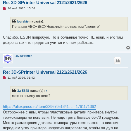
Re: 3D-SPrinter Universal 2121/2621/2626
е
Н
10 май 2026, 15:54
е
п
р
borskiy
писал(а):
↑
о
ч
Печатаю АБС+ (ЕСУНовским) на открытом "скелете"
и
т
а
Спасибо, ESUN попробую. Но в больнице точно НЕ esun, и его там
н
дохрена так что придется учится и с ним работать.
н
о
е
с
3D-SPrinter
о
о
б
щ
Re: 3D-SPrinter Universal 2121/2621/2626
е
н
Н
11 май 2026, 01:42
и
е
е
п
р
3a-5648
писал(а):
↑
о
ч
можно ссылку на него?
и
т
а
https://aliexpress.ru/item/32967951841. ... 1761171362
н
Осторожнее с ним, чтобы пластиковые детали принтера внутри
н
о
термокамеры не поплыли. Не надо греть больше 65-70 градусов.
е
Место размещения датчика температуры тоже важно - в нижнем
с
о
переднем углу принтера напротив нагревателя, чтобы он дул на
о