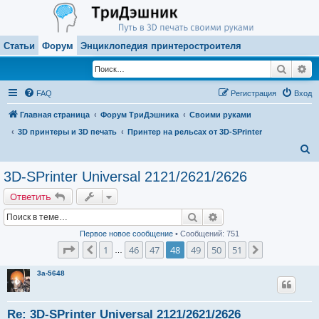
Статьи
Форум
Энциклопедия принтеростроителя
Поиск
Ра
FAQ
Регистрация
Вход
Главная страница
Форум ТриДэшника
Своими руками
3D принтеры и 3D печать
Принтер на рельсах от 3D-SPrinter
П
о
3D-SPrinter Universal 2121/2621/2626
и
Ответить
с
Поиск
Расширенный поиск
к
Первое новое сообщение
• Сообщений: 751
Страница
48
из
51
1
46
47
48
49
50
51
Пред.
След.
…
3a-5648
Re: 3D-SPrinter Universal 2121/2621/2626