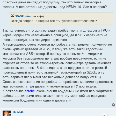
пластина даже выглядит подругому, так что только переборка
с
о
головы. А все остальные директы - под NEMA-14. Или я не прав?
о
б
щ
3D-SPrinter
писал(а):
↑
е
Отсюда вопрос - а нафига все эти "усовершенствования"?
н
и
е
Так получилось что одна из задач требует печати флексом и TPU и
через боуден это невозможно в принципе, да и SBS через него не
очень проходит, так что директ критичен.
А термокамеру очень хочется попробовать на предмет получения не
очень кривых деталей из ABS, к тому же есть такой гадостный
маттериал как ABS+ который почему-то очень любят медики и
которым без термокамеры печатать вообще невозможно, если не
отдерет от стола то на втором-третьем сантиметре деталь начинает
разрывать по слоям. В больнице на этот предмет стоит огромный
промышленный принтер с активной термокамерой за $250k, а тут
есть вариант что у меня это несколько дешевле получится :-)
Опять же есть желание прпробовать поработать металлопорошковым
маттериалом, а там директ и термокамера в ТУ прописаны.
К сожалению
antobel
очень любил боудены и не имел необходимости
работать с хитрыми пластиками, так что у меня сейчас изрядная
коллекция боуденов и ни одного директа :-(
3a-5648