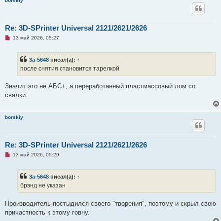
borskiy
и
е
Re: 3D-SPrinter Universal 2121/2621/2626
Н
13 май 2026, 05:27
е
п
р
3a-5648
писал(а):
↑
о
ч
после снятия становится тарелкой
и
т
а
Значит это не АБС+, а переработанный пластмассовый лом со
н
свалки.
н
о
е
с
borskiy
о
о
б
щ
Re: 3D-SPrinter Universal 2121/2621/2626
е
н
Н
13 май 2026, 05:29
и
е
е
п
р
3a-5648
писал(а):
↑
о
ч
брэнд не указан
и
т
а
Производитель постыдился своего "творения", поэтому и скрыл свою
н
причастность к этому говну.
н
о