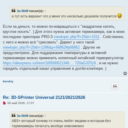
е
п
р
3a-5648
писал(а):
↑
о
ч
а тут есть вариант что у меня это несколько дешевле получится
и
т
а
Если за деньги, то можно по-извращаться с "квадратное катить,
н
круглое носить". ) Для этого нужна активная термокамера, как в моих
н
о
последних принтерах PRO-3
viewtopic.php?f=25&t=1511
. Собственно,
е
с него и можно всё "срисовать". Директ у него такой
с
о
viewtopic.php?f=25&t=1296&p=66862#p66862
. Других не
о
предусмотрено. Для поддержания температуры в активной
б
щ
термокамере можно применить копеечный китайский терморегулятор
е
https://aliexpress.ru/item/100500621349 ... 720aG33Ty9
, и не нужно
н
и
городить отдельный канал управления в долбо-клиппере. )
е
borskiy
Re: 3D-SPrinter Universal 2121/2621/2626
Н
06 май 2026, 17:07
е
п
р
3a-5648
писал(а):
↑
о
ч
ABS+ который почему-то очень любят медики и которым без
и
термокамеры печатать вообще невозможно
т