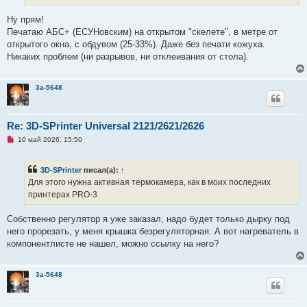
а
н
Ну прям!
н
о
Печатаю АБС+ (ЕСУНовским) на открытом "скелете", в метре от
е
открытого окна, с обдувом (25-33%). Даже без печати кожуха.
с
о
Никаких проблем (ни разрывов, ни отклеивания от стола).
о
б
щ
е
3a-5648
н
и
е
Re: 3D-SPrinter Universal 2121/2621/2626
Н
10 май 2026, 15:50
е
п
р
3D-SPrinter
писал(а):
↑
о
ч
Для этого нужна активная термокамера, как в моих последних
и
принтерах PRO-3
т
а
н
Собственно регулятор я уже заказал, надо будет только дырку под
н
о
него прорезать, у меня крышка безрегуляторная. А вот нагреватель в
е
компонентлисте не нашел, можно ссылку на него?
с
о
о
б
3a-5648
щ
е
н
и