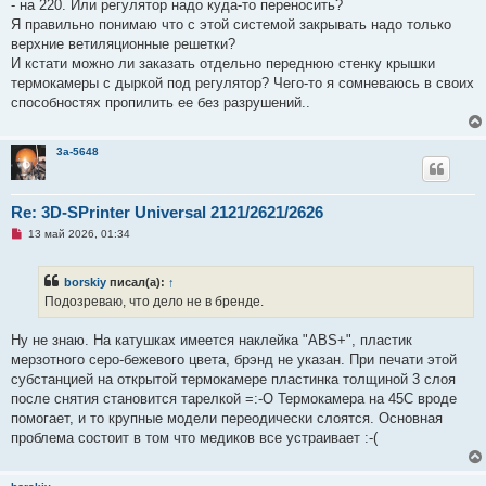
- на 220. Или регулятор надо куда-то переносить?
е
Я правильно понимаю что с этой системой закрывать надо только
верхние ветиляционные решетки?
И кстати можно ли заказать отдельно переднюю стенку крышки
термокамеры с дыркой под регулятор? Чего-то я сомневаюсь в своих
способностях пропилить ее без разрушений..
3a-5648
Re: 3D-SPrinter Universal 2121/2621/2626
Н
13 май 2026, 01:34
е
п
р
borskiy
писал(а):
↑
о
ч
Подозреваю, что дело не в бренде.
и
т
а
Ну не знаю. На катушках имеется наклейка "ABS+", пластик
н
мерзотного серо-бежевого цвета, брэнд не указан. При печати этой
н
о
субстанцией на открытой термокамере пластинка толщиной 3 слоя
е
после снятия становится тарелкой =:-О Термокамера на 45С вроде
с
о
помогает, и то крупные модели переодически слоятся. Основная
о
проблема состоит в том что медиков все устраивает :-(
б
щ
е
н