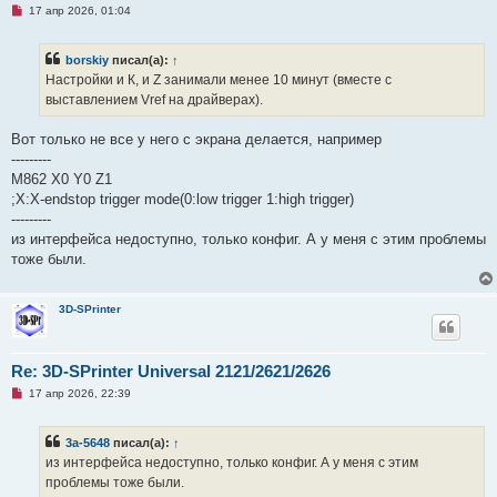
Н
17 апр 2026, 01:04
и
е
е
п
р
borskiy
писал(а):
↑
о
ч
Настройки и К, и Z занимали менее 10 минут (вместе с
и
выставлением Vref на драйверах).
т
а
н
Вот только не все у него с экрана делается, например
н
о
---------
е
M862 X0 Y0 Z1
с
о
;X:X-endstop trigger mode(0:low trigger 1:high trigger)
о
---------
б
щ
из интерфейса недоступно, только конфиг. А у меня с этим проблемы
е
тоже были.
н
и
е
3D-SPrinter
Re: 3D-SPrinter Universal 2121/2621/2626
Н
17 апр 2026, 22:39
е
п
р
3a-5648
писал(а):
↑
о
ч
из интерфейса недоступно, только конфиг. А у меня с этим
и
проблемы тоже были.
т