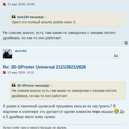
Н
13 мар 2026, 10:00
е
п
р
dark184
писал(а):
↑
о
ч
Орел это полный аналог робин нано 3.
и
т
а
Не совсем аналог, есть там какие-то заморочки с пинами пятого
н
драйвера, но как-то оно работает.
н
о
е
с
dark184
о
о
б
щ
Re: 3D-SPrinter Universal 2121/2621/2626
е
н
Н
13 мар 2026, 10:11
и
е
е
п
р
3D-SPrinter
писал(а):
↑
о
ч
Не совсем аналог, есть там какие-то заморочки с пинами пятого
и
драйвера, но как-то оно работает.
т
а
н
А разве в хваленой шуевской прошивке нельзя их настроить? В
н
о
марлине и клиппере это делается одним взмахом
пера
мышки
Да
е
и 5 драйвер мало кому нужен.
с
о
о
Купил себе танк и никого больше не жалею.
б