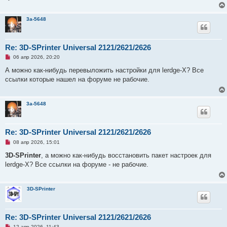
щ
е
н
3a-5648
и
е
Re: 3D-SPrinter Universal 2121/2621/2626
Н
06 апр 2026, 20:20
е
п
А можно как-нибудь перевыложить настройки для lerdge-X? Все
р
ссылки которые нашел на форуме не рабочие.
о
ч
и
т
3a-5648
а
н
н
о
е
Re: 3D-SPrinter Universal 2121/2621/2626
с
Н
о
08 апр 2026, 15:01
е
о
п
б
3D-SPrinter
, а можно как-нибудь восстановить пакет настроек для
р
щ
lerdge-X? Все ссылки на форуме - не рабочие.
о
е
ч
н
и
и
т
е
3D-SPrinter
а
н
н
о
е
Re: 3D-SPrinter Universal 2121/2621/2626
с
Н
о
12 апр 2026, 11:43