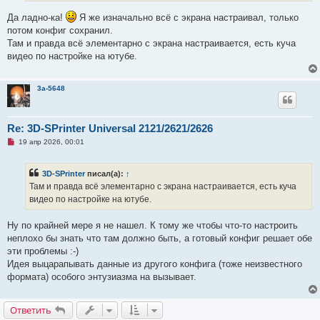
а
н
Да ладно-ка!
Я же изначально всё с экрана настраивал, только
н
о
потом конфиг сохранил.
е
Там и правда всё элементарно с экрана настраивается, есть куча
с
о
видео по настройке на ютубе.
о
б
щ
е
3a-5648
н
и
е
Re: 3D-SPrinter Universal 2121/2621/2626
Н
19 апр 2026, 00:01
е
п
р
3D-SPrinter
писал(а):
↑
о
ч
Там и правда всё элементарно с экрана настраивается, есть куча
и
видео по настройке на ютубе.
т
а
н
Ну по крайней мере я не нашел. К тому же чтобы что-то настроить
н
о
неплохо бы знать что там должно быть, а готовый конфиг решает обе
е
эти проблемы :-)
с
о
Идея выцарапывать данные из другого конфига (тоже неизвестного
о
формата) особого энтузиазма на вызывает.
б
щ
е
н
Ответить
и