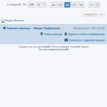
е
Страница
46
из
51
1
44
45
46
47
48
51
Пред.
След
Сообщений: 751
…
…
Перейти
Главная страница
Форум ТриДэшника
Часовой пояс:
UTC+03:00
Наша команда
Удалить cookies конференции
Связаться с администрацией
Создано на основе
phpBB
® Forum Software © phpBB Limited
Русская поддержка phpBB