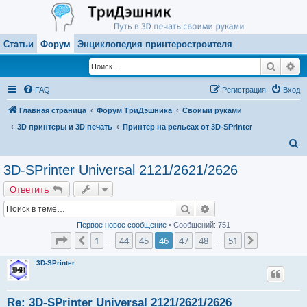
Статьи
Форум
Энциклопедия принтеростроителя
Поиск
Ра
FAQ
Регистрация
Вход
Главная страница
Форум ТриДэшника
Своими руками
3D принтеры и 3D печать
Принтер на рельсах от 3D-SPrinter
П
о
3D-SPrinter Universal 2121/2621/2626
и
Ответить
с
Поиск
Расширенный поиск
к
Первое новое сообщение
• Сообщений: 751
Страница
46
из
51
1
44
45
46
47
48
51
Пред.
След.
…
…
3D-SPrinter
Re: 3D-SPrinter Universal 2121/2621/2626