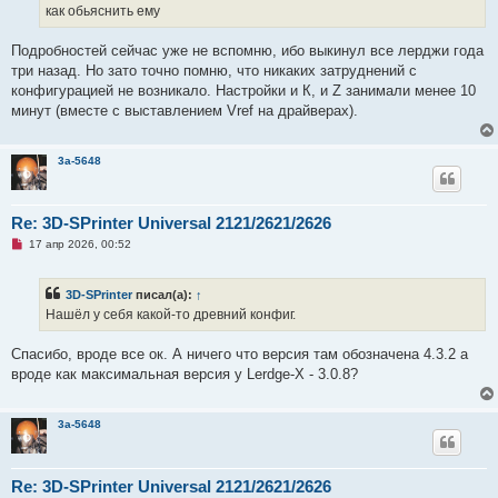
ч
как обьяснить ему
е
и
т
а
Подробностей сейчас уже не вспомню, ибо выкинул все лерджи года
н
три назад. Но зато точно помню, что никаких затруднений с
н
о
конфигурацией не возникало. Настройки и К, и Z занимали менее 10
е
минут (вместе с выставлением Vref на драйверах).
с
о
о
б
3a-5648
щ
е
н
и
Re: 3D-SPrinter Universal 2121/2621/2626
е
Н
17 апр 2026, 00:52
е
п
р
3D-SPrinter
писал(а):
↑
о
ч
Нашёл у себя какой-то древний конфиг.
и
т
а
Спасибо, вроде все ок. А ничего что версия там обозначена 4.3.2 а
н
вроде как максимальная версия у Lerdge-X - 3.0.8?
н
о
е
с
3a-5648
о
о
б
щ
Re: 3D-SPrinter Universal 2121/2621/2626
е
н