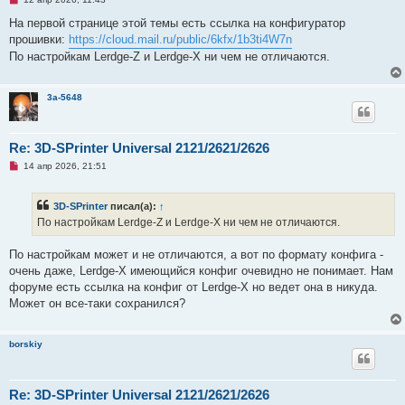
е
о
п
б
На первой странице этой темы есть ссылка на конфигуратор
р
щ
прошивки:
https://cloud.mail.ru/public/6kfx/1b3ti4W7n
о
е
ч
н
По настройкам Lerdge-Z и Lerdge-X ни чем не отличаются.
и
и
т
е
а
н
3a-5648
н
о
е
с
Re: 3D-SPrinter Universal 2121/2621/2626
о
о
Н
14 апр 2026, 21:51
б
е
щ
п
е
р
н
3D-SPrinter
писал(а):
↑
о
и
ч
По настройкам Lerdge-Z и Lerdge-X ни чем не отличаются.
е
и
т
а
По настройкам может и не отличаются, а вот по формату конфига -
н
очень даже, Lerdge-X имеющийся конфиг очевидно не понимает. Нам
н
о
форуме есть ссылка на конфиг от Lerdge-X но ведет она в никуда.
е
Может он все-таки сохранился?
с
о
о
б
borskiy
щ
е
н
и
Re: 3D-SPrinter Universal 2121/2621/2626
е