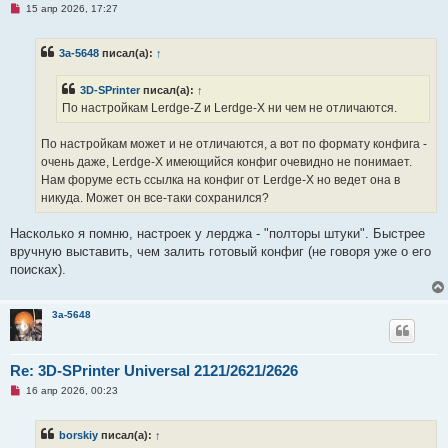
Н
15 апр 2026, 17:27
е
п
р
3a-5648
писал(а):
↑
о
ч
и
3D-SPrinter
писал(а):
↑
т
а
По настройкам Lerdge-Z и Lerdge-X ни чем не отличаются.
н
н
о
По настройкам может и не отличаются, а вот по формату конфига -
е
очень даже, Lerdge-X имеющийся конфиг очевидно не понимает.
с
о
Нам форуме есть ссылка на конфиг от Lerdge-X но ведет она в
о
никуда. Может он все-таки сохранился?
б
щ
е
Насколько я помню, настроек у лерджа - "полторы штуки". Быстрее
н
и
вручную выставить, чем залить готовый конфиг (не говоря уже о его
е
поисках).
3a-5648
Re: 3D-SPrinter Universal 2121/2621/2626
Н
16 апр 2026, 00:23
е
п
р
borskiy
писал(а):
↑
о