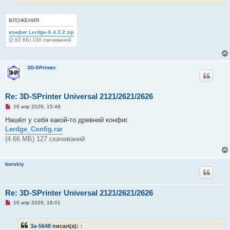
е
н
и
е
ВЛОЖЕНИЯ
конфиг Lerdge-X 4.3.2.zip
(2.62 КБ) 100 скачиваний
3D-SPrinter
Re: 3D-SPrinter Universal 2121/2621/2626
Н
16 апр 2026, 15:49
е
п
Нашёл у себя какой-то древний конфиг.
р
Lerdge_Config.rar
о
ч
(4.66 МБ) 127 скачиваний
и
т
а
н
borskiy
н
о
е
с
Re: 3D-SPrinter Universal 2121/2621/2626
о
о
Н
16 апр 2026, 18:01
б
е
щ
п
е
р
н
3a-5648
писал(а):
↑
о
и