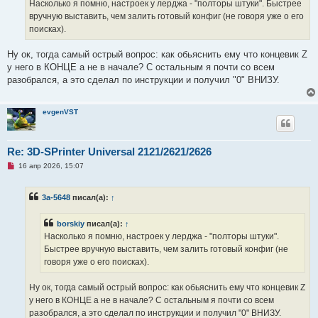
ч
Насколько я помню, настроек у лерджа - "полторы штуки". Быстрее
и
вручную выставить, чем залить готовый конфиг (не говоря уже о его
т
а
поисках).
н
н
о
Ну ок, тогда самый острый вопрос: как обьяснить ему что концевик Z
е
у него в КОНЦЕ а не в начале? С остальным я почти со всем
с
о
разобрался, а это сделал по инструкции и получил "0" ВНИЗУ.
о
б
щ
е
evgenVST
н
и
е
Re: 3D-SPrinter Universal 2121/2621/2626
Н
16 апр 2026, 15:07
е
п
р
3a-5648
писал(а):
↑
о
ч
и
borskiy
писал(а):
↑
т
а
Насколько я помню, настроек у лерджа - "полторы штуки".
н
Быстрее вручную выставить, чем залить готовый конфиг (не
н
о
говоря уже о его поисках).
е
с
о
Ну ок, тогда самый острый вопрос: как обьяснить ему что концевик Z
о
у него в КОНЦЕ а не в начале? С остальным я почти со всем
б
щ
разобрался, а это сделал по инструкции и получил "0" ВНИЗУ.